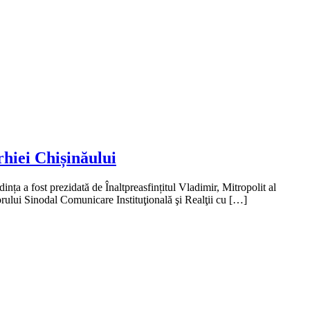
rhiei Chișinăului
ința a fost prezidată de Înaltpreasfințitul Vladimir, Mitropolit al
orului Sinodal Comunicare Instituţională şi Realţii cu […]