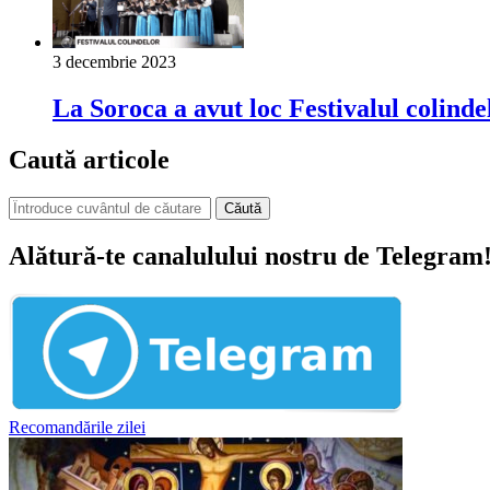
3 decembrie 2023
La Soroca a avut loc Festivalul colinde
Caută articole
Căută
Alătură-te canalulului nostru de Telegram
Recomandările zilei