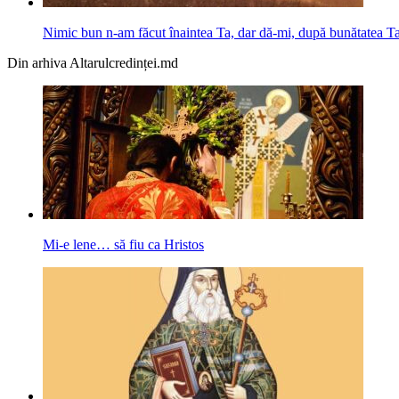
Nimic bun n-am făcut înaintea Ta, dar dă-mi, după bunătatea Ta
Din arhiva Altarulcredinței.md
Mi-e lene… să fiu ca Hristos