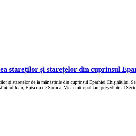
a stareților și starețelor din cuprinsul Epa
or și starețelor de la mănăstirile din cuprinsul Eparhiei Chișinăului. Șed
finţitul Ioan, Episcop de Soroca, Vicar mitropolitan, preşedinte al Sect