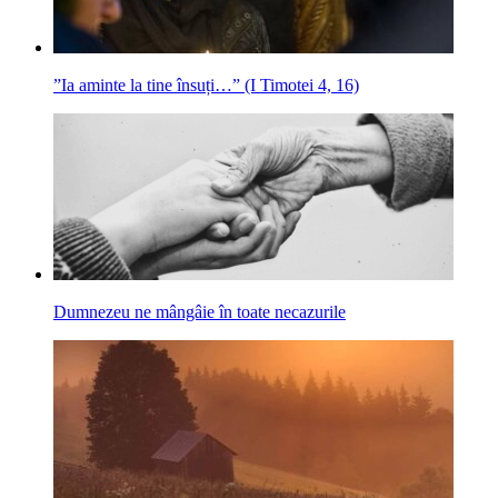
”Ia aminte la tine însuți…” (I Timotei 4, 16)
Dumnezeu ne mângâie în toate necazurile