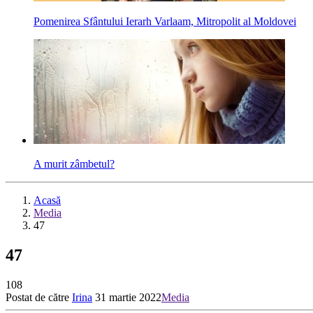
Pomenirea Sfântului Ierarh Varlaam, Mitropolit al Moldovei
A murit zâmbetul?
Acasă
Media
47
47
108
Postat de către
Irina
31 martie 2022
Media