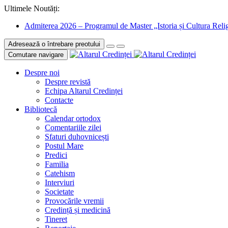
Ultimele Noutăți:
Admiterea 2026 – Programul de Master „Istoria și Cultura Relig
Adresează o întrebare preotului
Comutare navigare
Despre noi
Despre revistă
Echipa Altarul Credinței
Contacte
Bibliotecă
Calendar ortodox
Comentariile zilei
Sfaturi duhovnicești
Postul Mare
Predici
Familia
Catehism
Interviuri
Societate
Provocările vremii
Credință și medicină
Tineret