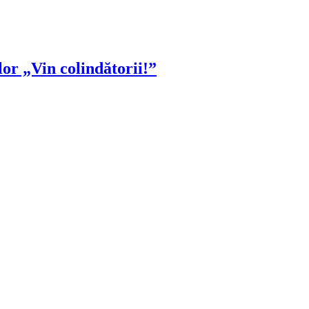
lor „Vin colindătorii!”
!