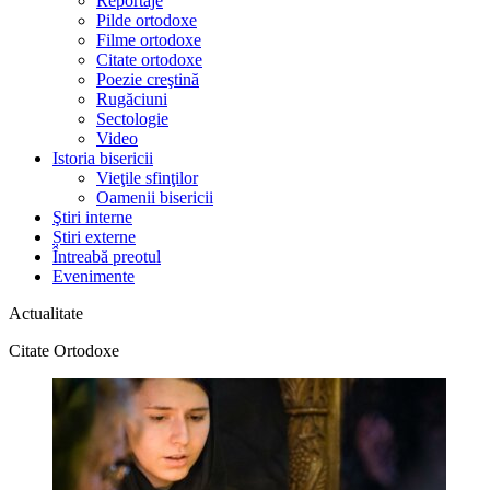
Reportaje
Pilde ortodoxe
Filme ortodoxe
Citate ortodoxe
Poezie creştină
Rugăciuni
Sectologie
Video
Istoria bisericii
Vieţile sfinţilor
Oamenii bisericii
Ştiri interne
Știri externe
Întreabă preotul
Evenimente
Actualitate
Citate Ortodoxe