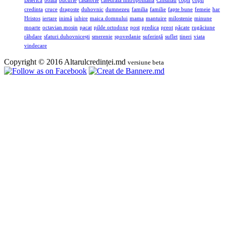
Biserica
boala
bucurie
casatorie
catedrala mitropolitană
Chisinau
copii
copil
credinta
cruce
dragoste
duhovnic
dumnezeu
familia
familie
fapte bune
femeie
har
Hristos
iertare
inimă
iubire
maica domnului
mama
mantuire
milostenie
minune
moarte
octavian mosin
pacat
pilde ortodoxe
post
predica
preot
păcate
rugăciune
răbdare
sfaturi duhovnicești
smerenie
spovedanie
suferinţă
suflet
tineri
viata
vindecare
Copyright © 2016 Altarulcredinței.md
versiune beta