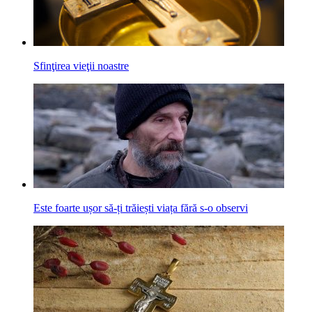
Sfinţirea vieţii noastre
Este foarte ușor să-ți trăiești viața fără s-o observi