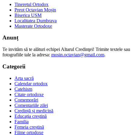
Tineretul Ortodox
Preot Octavian Moșin
Biserica USM
Localitatea Dumbrava
Masterate Ortodoxe
Anunț
Te invităm să te alături echipei Altarul Credinţei! Trimite textele sau
fotografiile tale la adresa:
mosin.octavian@gmail.com
.
Categorii
Arta sacră
Calendar ortodox
Catehism
Citate ortodoxe
Comemorări
Comentariile zilei
Credință și medicină
Educația creștină
Familia
Femeia creștină
Filme ortodoxe