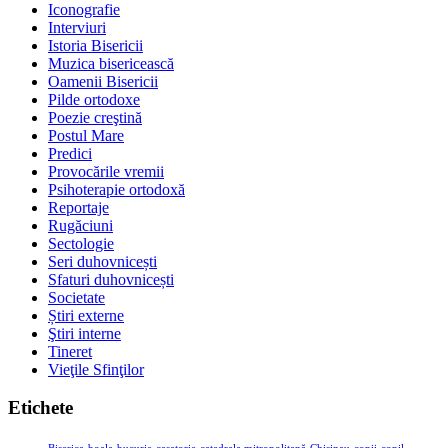
Iconografie
Interviuri
Istoria Bisericii
Muzica bisericească
Oamenii Bisericii
Pilde ortodoxe
Poezie creştină
Postul Mare
Predici
Provocările vremii
Psihoterapie ortodoxă
Reportaje
Rugăciuni
Sectologie
Seri duhovnicești
Sfaturi duhovnicești
Societate
Știri externe
Ştiri interne
Tineret
Vieţile Sfinţilor
Etichete