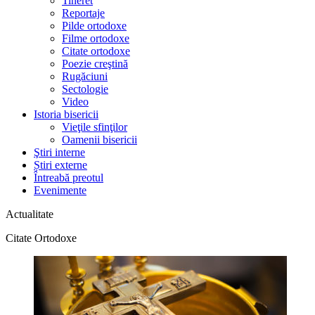
Tineret
Reportaje
Pilde ortodoxe
Filme ortodoxe
Citate ortodoxe
Poezie creştină
Rugăciuni
Sectologie
Video
Istoria bisericii
Vieţile sfinţilor
Oamenii bisericii
Ştiri interne
Știri externe
Întreabă preotul
Evenimente
Actualitate
Citate Ortodoxe