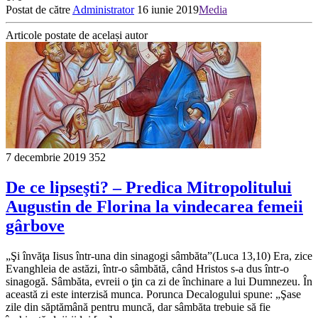
Postat de către
Administrator
16 iunie 2019
Media
Articole postate de același autor
7 decembrie 2019
352
De ce lipseşti? – Predica Mitropolitului
Augustin de Florina la vindecarea femeii
gârbove
„Şi învăţa Iisus într-una din sinagogi sâmbăta”(Luca 13,10) Era, zice
Evanghleia de astăzi, într-o sâmbătă, când Hristos s-a dus într-o
sinagogă. Sâmbăta, evreii o ţin ca zi de închinare a lui Dumnezeu. În
această zi este interzisă munca. Porunca Decalogului spune: „Şase
zile din săptămână pentru muncă, dar sâmbăta trebuie să fie