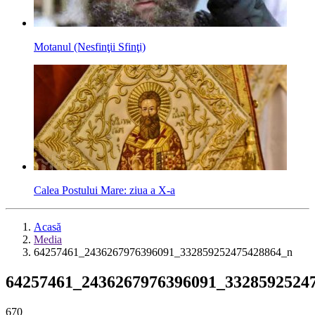
Motanul (Nesfinţii Sfinţi)
Calea Postului Mare: ziua a X-a
Acasă
Media
64257461_2436267976396091_332859252475428864_n
64257461_2436267976396091_3328592524
670