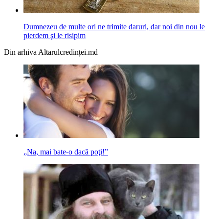
Dumnezeu de multe ori ne trimite daruri, dar noi din nou le
pierdem şi le risipim
Din arhiva Altarulcredinței.md
„Na, mai bate-o dacă poţi!”