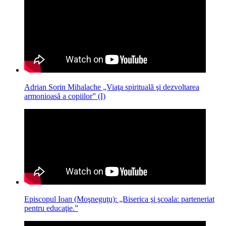
Adrian Sorin Mihalache „Viaţa spirituală şi dezvoltarea
armonioasă a copiilor” (I)
Episcopul Ioan (Moşneguţu): „Biserica şi şcoala: parteneriat
pentru educaţie.”