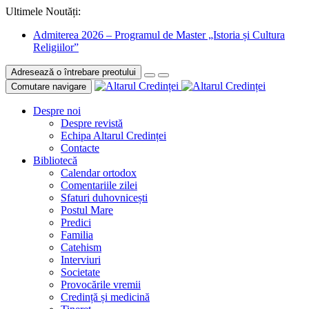
Ultimele Noutăți:
Admiterea 2026 – Programul de Master „Istoria și Cultura
Religiilor”
Adresează o întrebare preotului
Comutare navigare
Despre noi
Despre revistă
Echipa Altarul Credinței
Contacte
Bibliotecă
Calendar ortodox
Comentariile zilei
Sfaturi duhovnicești
Postul Mare
Predici
Familia
Catehism
Interviuri
Societate
Provocările vremii
Credință și medicină