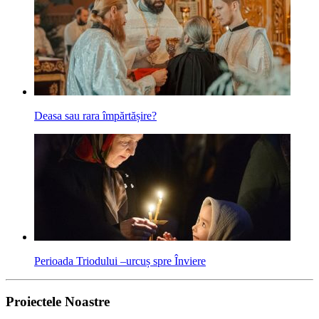
Deasa sau rara îm­părtășire?
Perioada Triodului –urcuș spre Înviere
Proiectele Noastre