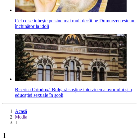
Cel ce se iubeşte pe sine mai mult decât pe Dumnezeu este un
închinător la idoli
Biserica Ortodoxă Bulgară susține interzicerea avortului și a
educației sexuale în școli
Acasă
Media
1
1