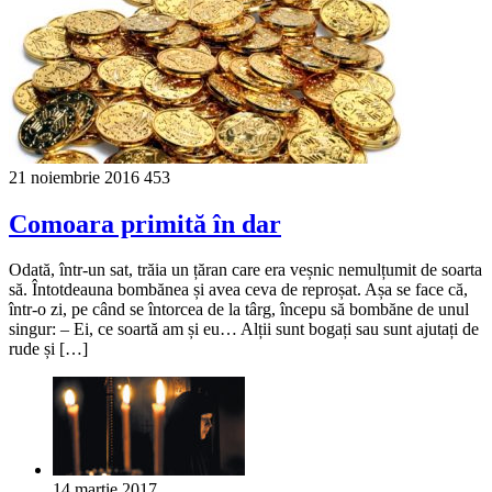
21 noiembrie 2016
453
Comoara primită în dar
Odată, într-un sat, trăia un țăran care era veșnic nemulțumit de soarta
să. Întotdeauna bombănea și avea ceva de reproșat. Așa se face că,
într-o zi, pe când se întorcea de la târg, începu să bombăne de unul
singur: – Ei, ce soartă am și eu… Alții sunt bogați sau sunt ajutați de
rude și […]
14 martie 2017