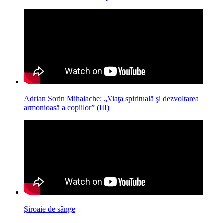
Adrian Sorin Mihalache: „Viaţa spirituală şi dezvoltarea
armonioasă a copiilor” (III)
Şiroaie de sânge