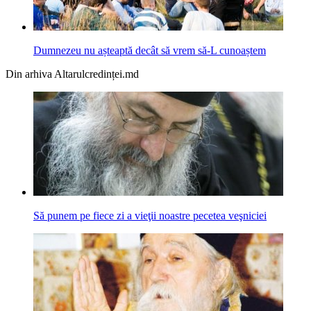
Dumnezeu nu așteaptă decât să vrem să-L cunoaștem
Din arhiva Altarulcredinței.md
Să punem pe fiece zi a vieţii noastre pecetea veşniciei