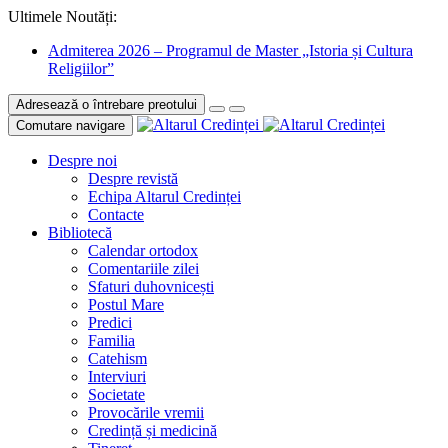
Ultimele Noutăți:
Admiterea 2026 – Programul de Master „Istoria și Cultura
Religiilor”
Adresează o întrebare preotului
Comutare navigare
Despre noi
Despre revistă
Echipa Altarul Credinței
Contacte
Bibliotecă
Calendar ortodox
Comentariile zilei
Sfaturi duhovnicești
Postul Mare
Predici
Familia
Catehism
Interviuri
Societate
Provocările vremii
Credință și medicină