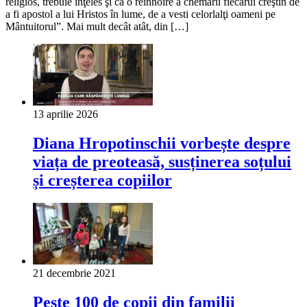
religios, trebuie înţeles şi ca o reînnoire a chemării fiecărui creştin de
a fi apostol a lui Hristos în lume, de a vesti celorlalţi oameni pe
Mântuitorul”. Mai mult decât atât, din […]
13 aprilie 2026
Diana Hropotinschii vorbește despre
viața de preoteasă, susținerea soțului
și creșterea copiilor
21 decembrie 2021
Peste 100 de copii din familii