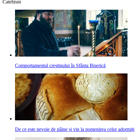
Catehism
Comportamentul creştinului în Sfânta Biserică
De ce este nevoie de pâine și vin la pomenirea celor adormiți