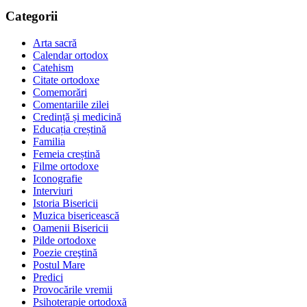
Categorii
Arta sacră
Calendar ortodox
Catehism
Citate ortodoxe
Comemorări
Comentariile zilei
Credință și medicină
Educația creștină
Familia
Femeia creștină
Filme ortodoxe
Iconografie
Interviuri
Istoria Bisericii
Muzica bisericească
Oamenii Bisericii
Pilde ortodoxe
Poezie creştină
Postul Mare
Predici
Provocările vremii
Psihoterapie ortodoxă