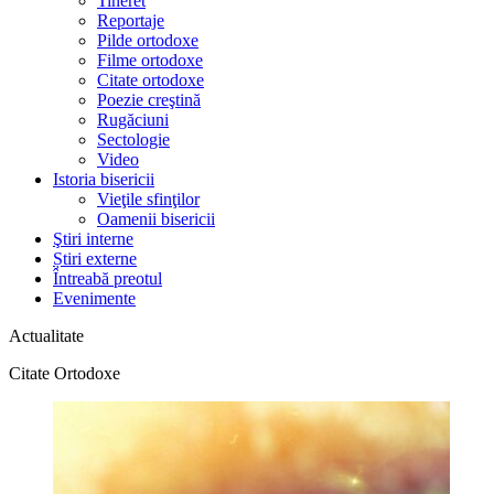
Tineret
Reportaje
Pilde ortodoxe
Filme ortodoxe
Citate ortodoxe
Poezie creştină
Rugăciuni
Sectologie
Video
Istoria bisericii
Vieţile sfinţilor
Oamenii bisericii
Ştiri interne
Știri externe
Întreabă preotul
Evenimente
Actualitate
Citate Ortodoxe