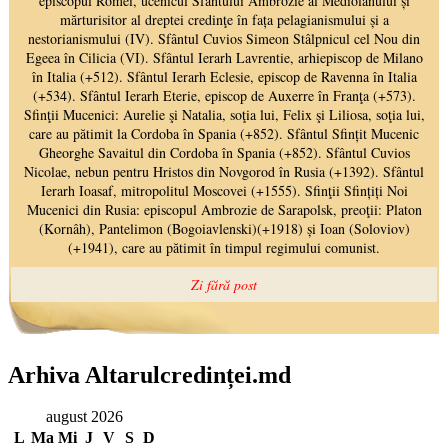
Arhiva Altarulcredinței.md
august 2026
L
Ma
Mi
J
V
S
D