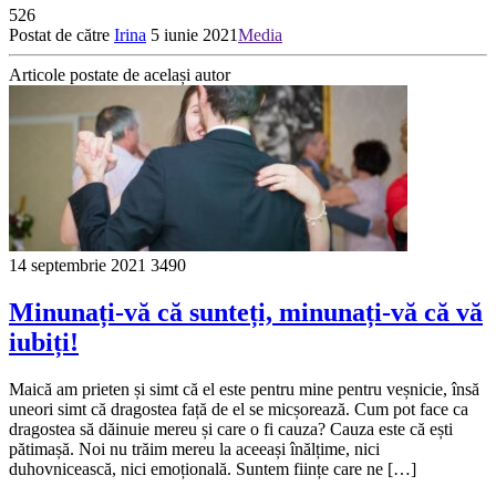
526
Postat de către
Irina
5 iunie 2021
Media
Articole postate de același autor
14 septembrie 2021
3490
Minunați-vă că sunteți, minunați-vă că vă
iubiți!
Maică am prieten și simt că el este pentru mine pentru veșnicie, însă
uneori simt că dragostea față de el se micșorează. Cum pot face ca
dragostea să dăinuie mereu și care o fi cauza? Cauza este că ești
pătimașă. Noi nu trăim mereu la aceeași înălțime, nici
duhovnicească, nici emoțională. Suntem ființe care ne […]