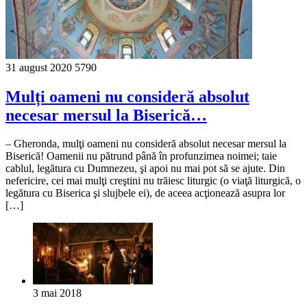
31 august 2020
5790
Mulți oameni nu consideră absolut
necesar mersul la Biserică…
– Gheronda, mulţi oameni nu consideră absolut necesar mersul la
Biserică! Oamenii nu pătrund până în profunzimea noimei; taie
cablul, legătura cu Dumnezeu, şi apoi nu mai pot să se ajute. Din
nefericire, cei mai mulţi creştini nu trăiesc liturgic (o viaţă liturgică, o
legătura cu Biserica şi slujbele ei), de aceea acţionează asupra lor
[…]
3 mai 2018