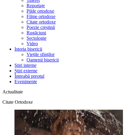
Tineret
Reportaje
Pilde ortodoxe
Filme ortodoxe
Citate ortodoxe
Poezie creştină
Rugăciuni
Sectologie
Video
Istoria bisericii
Vieţile sfinţilor
Oamenii bisericii
Ştiri interne
Știri externe
Întreabă preotul
Evenimente
Actualitate
Citate Ortodoxe