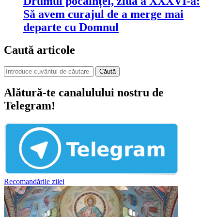
Drumul pocăinței, ziua a XXXVI-a:
Să avem curajul de a merge mai
departe cu Domnul
Caută articole
Căută
Alătură-te canalulului nostru de
Telegram!
Recomandările zilei