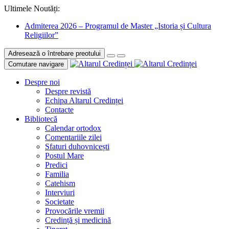
Ultimele Noutăți:
Admiterea 2026 – Programul de Master „Istoria și Cultura
Religiilor”
Adresează o întrebare preotului
Comutare navigare
Despre noi
Despre revistă
Echipa Altarul Credinței
Contacte
Bibliotecă
Calendar ortodox
Comentariile zilei
Sfaturi duhovnicești
Postul Mare
Predici
Familia
Catehism
Interviuri
Societate
Provocările vremii
Credință și medicină