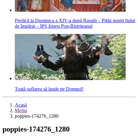
Predică la Duminica a XIV-a după Rusalii – Pilda nunţii fiului
de împărat – IPS Irineu Pop-Bistriţeanul
Toată suflarea să laude pe Domnul!
Acasă
Media
poppies-174276_1280
poppies-174276_1280