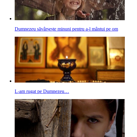
Dumnezeu săvârșește minuni pentru a-l mântui pe om
L-am rugat pe Dumnezeu…