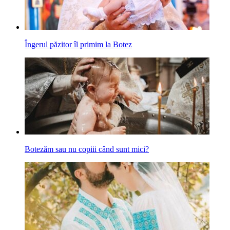
Îngerul păzitor îl primim la Botez
Botezăm sau nu copiii când sunt mici?