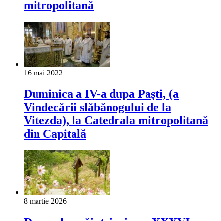
mitropolitană
16 mai 2022
Duminica a IV-a dupa Paşti, (a
Vindecării slăbănogului de la
Vitezda), la Catedrala mitropolitană
din Capitală
8 martie 2026