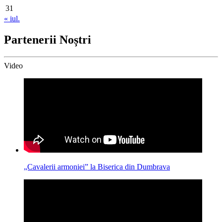
31
« iul.
Partenerii Noștri
Video
„Cavalerii armoniei” la Biserica din Dumbrava