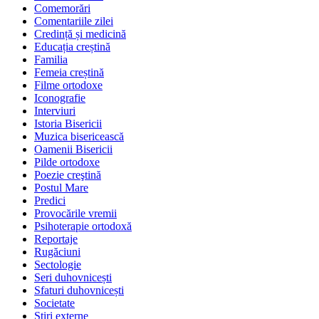
Comemorări
Comentariile zilei
Credință și medicină
Educația creștină
Familia
Femeia creștină
Filme ortodoxe
Iconografie
Interviuri
Istoria Bisericii
Muzica bisericească
Oamenii Bisericii
Pilde ortodoxe
Poezie creştină
Postul Mare
Predici
Provocările vremii
Psihoterapie ortodoxă
Reportaje
Rugăciuni
Sectologie
Seri duhovnicești
Sfaturi duhovnicești
Societate
Știri externe