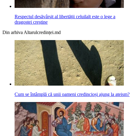
Respectul desăvârşit al libertăţii celuilalt este o lege a
dragostei creştine
Din arhiva Altarulcredinței.md
Cum se întâmplă că unii oameni credincioși ajung la ateism?