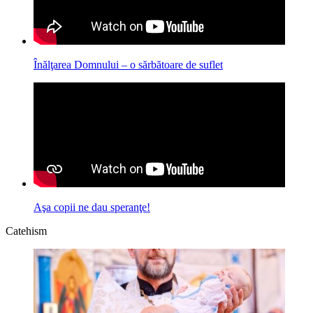
Înălţarea Domnului – o sărbătoare de suflet
Aşa copii ne dau speranţe!
Catehism