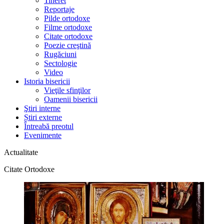
Tineret
Reportaje
Pilde ortodoxe
Filme ortodoxe
Citate ortodoxe
Poezie creştină
Rugăciuni
Sectologie
Video
Istoria bisericii
Vieţile sfinţilor
Oamenii bisericii
Ştiri interne
Știri externe
Întreabă preotul
Evenimente
Actualitate
Citate Ortodoxe