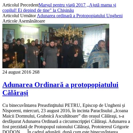
Articolul Precedent
Marșul pentru viață 2017 ,,Ajută mama și
copilul! Ei depind de tine" la Chişinău
Articolul Următor
Adunarea ordinară a Protopopiatului Ungheni
Articole Asemănătoare
24 august 2016
268
Adunarea Ordinară a protopopiatului
Călăraşi
Cu binecuvîntarea Preasfinţitului PETRU, Episcop de Ungheni și
Nisporeni, miercuri, 23 august 2016, în incinta Paraclisului „Icoana
Maicii Domnului, Grabnică Ascultătoare” din orașul Călăraşi, s-a
desfășurat Adunarea Ordinară a circumscripţiei Călăraşi. Adunarea a
fost prezidată de Protopopul raionului Călărași, Protoiereul Grigorie
DODON. În cadrul adunării, după cum este binecuvîntarea