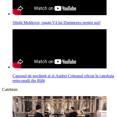
Sfinții Moldovei, rugați-Vă lui Dumnezeu pentru noi!
Canonul de pocăință al sf.Andrei Criteanul oficiat în catedrala
episcopală din Bălţi
Catehism