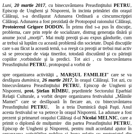
Luni,
20 martie 2017
, cu binecuvântarea Preasfinţitului
PETRU
,
Episcop de Ungheni şi Nisporeni, în incinta primăriei din oraşul
Călăraşi, s-a desfăşurat Adunarea Ordinară a cirscumscripţiei
Călăraşi. Adunarea a fost prezidată de Protopopul raionului Călăraşi,
Protoiereul Grigore DODON.
În primu rînd s-a pus în discuţie,
problema, care prin reţele de socializare, distrug generaţia tînără şi
anume jocul „morţii”. Mai mulţi preoţii şi-au expus gândurile, cum
ar trebui să luptăm cu această problemă din societate. După discuţiile
care s-au făcut la această temă, s-a reeşit ca preoţii ar trebui mai activ
să se preocupe de viaţa tinerilor, totodată discutântd şi cu părinţii
copiilor ,vorbindule şi la predici. Tot aici , cu bnecuvântarea
Preasfinţitului
PETRU
, protopopul a vorbit de
spre organizarea activităţii „
MARŞUL FAMILIEI
” care se va
desfăşura
duminica,
26 martie 2017
, în oraşul Călăraşi. Tot azi, cu
binecuvântarea Preasfinţitului
PETRU
, Episcop de Ungheni şi
Nisporeni,
prot. Ştefan RÎMBU
, prşedintele Sectorului Eparhial
Relaţii Culturale, a vorbit despre organizarea festivalului „Mâinile
Mamei” care se desfăşoară în fiecare an, cu binecuvântarea
Preasfinţitului
PETRU
,
în a treia Duminică după Paşti. Anul
acesta festivalul se va petrece în oraşul Nisporeni. La adunare a fost
prezent şi primarurl oraşului Călăraşi d-ul
Nicolai MELNIC
, care a
primit o diplomâ de mulţumire din partea Preasfinţitului
PETRU
,
Episcop de Ungheni şi Nisporeni, pentru mult acordatul ajutor în
organzarea activităţilor publice şi buna relaţie cu protopiatul din