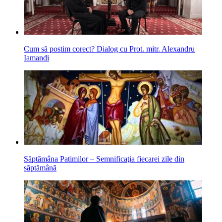
Cum să postim corect? Dialog cu Prot. mitr. Alexandru
Iamandi
Săptămâna Patimilor – Semnificaţia fiecarei zile din
săptămână