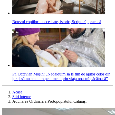
Botezul copiilor – necesitate, istoric, Scriptură, practică
Pr. Octavian Moşin: „Nădăjduim să le fim de ajutor celor din
jur şi să nu smintim pe nimeni prin viaţa noastră păcătoasă”
Acasă
Ştiri interne
Adunarea Ordinară a Protopopiatului Călăraşi