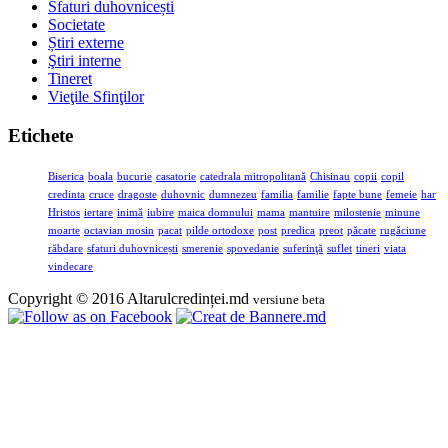
Sfaturi duhovnicești
Societate
Știri externe
Ştiri interne
Tineret
Vieţile Sfinţilor
Etichete
Biserica
boala
bucurie
casatorie
catedrala mitropolitană
Chisinau
copii
copil
credinta
cruce
dragoste
duhovnic
dumnezeu
familia
familie
fapte bune
femeie
har
Hristos
iertare
inimă
iubire
maica domnului
mama
mantuire
milostenie
minune
moarte
octavian mosin
pacat
pilde ortodoxe
post
predica
preot
păcate
rugăciune
răbdare
sfaturi duhovnicești
smerenie
spovedanie
suferinţă
suflet
tineri
viata
vindecare
Copyright © 2016 Altarulcredinței.md
versiune beta