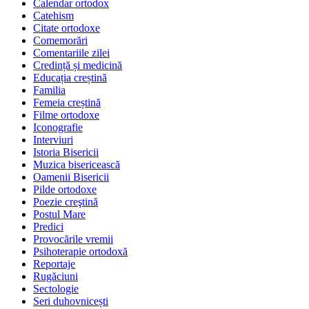
Calendar ortodox
Catehism
Citate ortodoxe
Comemorări
Comentariile zilei
Credință și medicină
Educația creștină
Familia
Femeia creștină
Filme ortodoxe
Iconografie
Interviuri
Istoria Bisericii
Muzica bisericească
Oamenii Bisericii
Pilde ortodoxe
Poezie creştină
Postul Mare
Predici
Provocările vremii
Psihoterapie ortodoxă
Reportaje
Rugăciuni
Sectologie
Seri duhovnicești