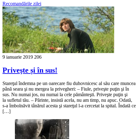
Recomandările zilei
9 ianuarie 2019
206
Priveşte și în sus!
Stareţul îndemna pe un oarecare fiu duhovnicesc al său care muncea
până seara şi nu mergea la privegheri: – Fiule, priveşte puţin şi în
sus. Nu numai jos, nu numai la cele pământeşti. Priveşte puţin şi
la sufletul tău. – Părinte, insistă acela, nu am timp, nu apuc. Odată,
s-a îmbolnăvit tânărul acesta şi stareţul l-a cercetat la spital. Îndată ce
[…]