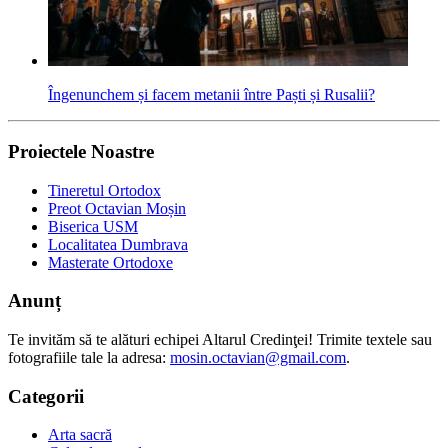
Îngenunchem și facem metanii între Paști și Rusalii?
Proiectele Noastre
Tineretul Ortodox
Preot Octavian Moșin
Biserica USM
Localitatea Dumbrava
Masterate Ortodoxe
Anunț
Te invităm să te alături echipei Altarul Credinţei! Trimite textele sau
fotografiile tale la adresa:
mosin.octavian@gmail.com
.
Categorii
Arta sacră