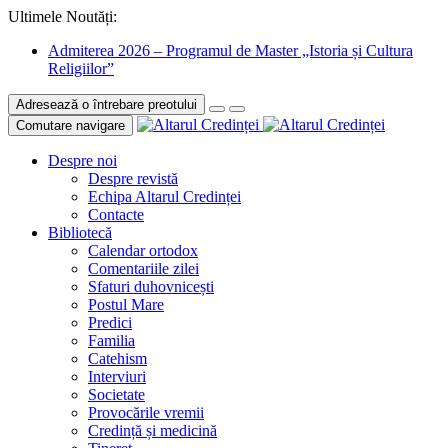
Ultimele Noutăți:
Admiterea 2026 – Programul de Master „Istoria și Cultura
Religiilor”
Adresează o întrebare preotului
Comutare navigare
Despre noi
Despre revistă
Echipa Altarul Credinței
Contacte
Bibliotecă
Calendar ortodox
Comentariile zilei
Sfaturi duhovnicești
Postul Mare
Predici
Familia
Catehism
Interviuri
Societate
Provocările vremii
Credință și medicină