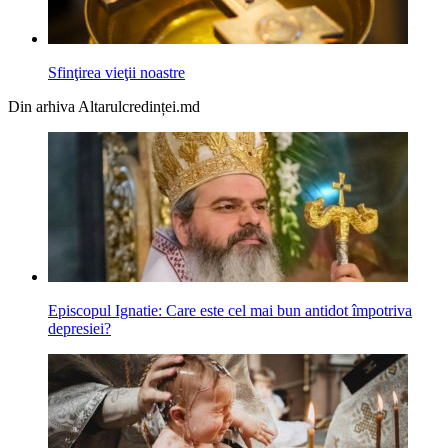
Sfinţirea vieţii noastre
Din arhiva Altarulcredinței.md
Episcopul Ignatie: Care este cel mai bun antidot împotriva
depresiei?