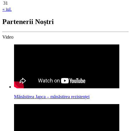
31
« iul.
Partenerii Noștri
Video
Mănăstirea Japca – mănăstirea rezistenței