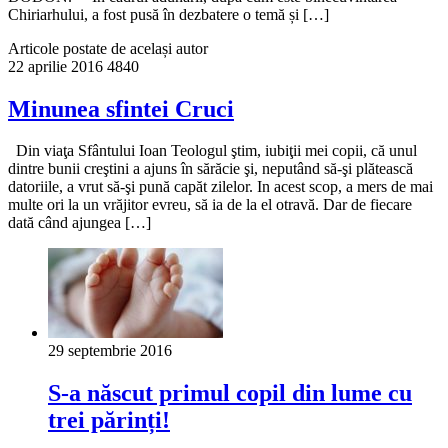
Chiriarhului, a fost pusă în dezbatere o temă și […]
Articole postate de același autor
22 aprilie 2016
4840
Minunea sfintei Cruci
Din viaţa Sfântului Ioan Teologul ştim, iubiţii mei copii, că unul
dintre bunii creştini a ajuns în sărăcie şi, neputând să-şi plătească
datoriile, a vrut să-şi pună capăt zilelor. In acest scop, a mers de mai
multe ori la un vrăjitor evreu, să ia de la el otravă. Dar de fiecare
dată când ajungea […]
29 septembrie 2016
S-a născut primul copil din lume cu
trei părinți!