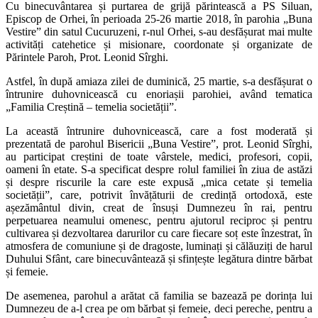
Cu binecuvântarea și purtarea de grijă părintească a PS Siluan,
Episcop de Orhei, în perioada 25-26 martie 2018, în parohia „Buna
Vestire” din satul Cucuruzeni, r-nul Orhei, s-au desfășurat mai multe
activități catehetice și misionare, coordonate și organizate de
Părintele Paroh, Prot. Leonid Sîrghi.
Astfel, în după amiaza zilei de duminică, 25 martie, s-a desfășurat o
întrunire duhovnicească cu enoriașii parohiei, având tematica
„Familia Creștină – temelia societății”.
La această întrunire duhovnicească, care a fost moderată și
prezentată de parohul Bisericii „Buna Vestire”, prot. Leonid Sîrghi,
au participat creștini de toate vârstele, medici, profesori, copii,
oameni în etate. S-a specificat despre rolul familiei în ziua de astăzi
și despre riscurile la care este expusă „mica cetate și temelia
societății”, care, potrivit învățăturii de credință ortodoxă, este
așezământul divin, creat de însuși Dumnezeu în rai, pentru
perpetuarea neamului omenesc, pentru ajutorul reciproc și pentru
cultivarea și dezvoltarea darurilor cu care fiecare soț este înzestrat, în
atmosfera de comuniune și de dragoste, luminați și călăuziți de harul
Duhului Sfânt, care binecuvântează și sfințește legătura dintre bărbat
și femeie.
De asemenea, parohul a arătat că familia se bazează pe dorința lui
Dumnezeu de a-l crea pe om bărbat și femeie, deci pereche, pentru a