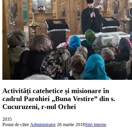
Activități catehetice și misionare în
cadrul Parohiei „Buna Vestire” din s.
Cucuruzeni, r-nul Orhei
2035
Postat de către
Administrator
28 martie 2018
Ştiri interne