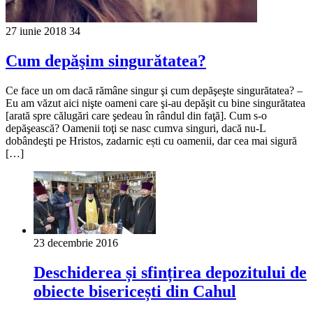
27 iunie 2018
34
Cum depăşim singurătatea?
Ce face un om dacă rămâne singur şi cum depăşeşte singurătatea? –
Eu am văzut aici nişte oameni care şi-au depăşit cu bine singurătatea
[arată spre călugări care şedeau în rândul din faţă]. Cum s-o
depăşească? Oamenii toţi se nasc cumva singuri, dacă nu-L
dobândeşti pe Hristos, zadarnic ești cu oamenii, dar cea mai sigură
[…]
23 decembrie 2016
Deschiderea și sfințirea depozitului de
obiecte bisericești din Cahul