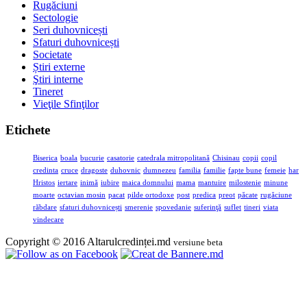
Rugăciuni
Sectologie
Seri duhovnicești
Sfaturi duhovnicești
Societate
Știri externe
Ştiri interne
Tineret
Vieţile Sfinţilor
Etichete
Biserica
boala
bucurie
casatorie
catedrala mitropolitană
Chisinau
copii
copil
credinta
cruce
dragoste
duhovnic
dumnezeu
familia
familie
fapte bune
femeie
har
Hristos
iertare
inimă
iubire
maica domnului
mama
mantuire
milostenie
minune
moarte
octavian mosin
pacat
pilde ortodoxe
post
predica
preot
păcate
rugăciune
răbdare
sfaturi duhovnicești
smerenie
spovedanie
suferinţă
suflet
tineri
viata
vindecare
Copyright © 2016 Altarulcredinței.md
versiune beta