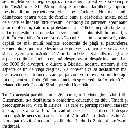
se completa sau întregi reciproc. S-au adus în acest sens și exemple
din învățăturile Sf. Părinți despre menirea familiei și aportul
inestimabil în perpetuarea vieții pe pământ: „Nu mai puțin
dăunătoare pentru viața de familie sunt și căsătoriile mixte, adică
cele care se încheie între creștinii ortodocși cu parteneri aparținând
altor confesiuni, catolică, protestantă sau cultelor neprotestante sau
chiar necreștini: mahomedani, evrei, budiști, hinduiști, brahmani, și
alții. În condițiile în care se desfășoară viața în țara noastră, când
capătă tot mai multă realitate economia de piață și pătrunderea
elementului străin, mai ales în domeniul vieții comerciale, se constată
și o creștere a numărului căsătoriilor mixte… S-au discutat și alte
aspecte ce țin de familia creștină, despre avort, despărțirea, anual au
loc 9000 de divorțuri, o durere a Bisericii noastre, precum și alte
aspecte ce țin de viața creștină. S-a convenit ca să desfășurăm mai
des asemenea întruniri la care pe parcurs vom invita și unii teologi,
preoți, pentru a îmbogăți cunoștințele despre credința Ortodoxă.”, a
relatat părintele Leonid Sîrghi, parohul localității.
Tot în această parohie, luni, 26 martie, în incinta gimnaziului din
Cucuruzeni, s-a desfășurat o conferință educativă cu titlu ,,Tinerii și
preocupările lor. Viața în Hristos”; la care au participat elevii claselor
a 7-a, a 8-a și a 9-a. În cadrul acesteia s-a discutat despre
preocupările necesare care ar trebui să le aibă un tânăr creștin. Au
participat elevii, directorul școlii, dna Ludmila Zatic, și profesorii
instituției.