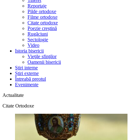
Tineret
Reportaje
Pilde ortodoxe
Filme ortodoxe
Citate ortodoxe
Poezie creştină
Rugăciuni
Sectologie
Video
Istoria bisericii
Vieţile sfinţilor
Oamenii bisericii
Ştiri interne
Știri externe
Întreabă preotul
Evenimente
Actualitate
Citate Ortodoxe