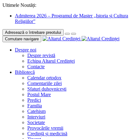
Ultimele Noutăți:
Admiterea 2026 – Programul de Master „Istoria și Cultura
Religiilor”
Adresează o întrebare preotului
Comutare navigare
Despre noi
Despre revistă
Echipa Altarul Credinței
Contacte
Bibliotecă
Calendar ortodox
Comentariile zilei
Sfaturi duhovnicești
Postul Mare
Predici
Familia
Catehism
Interviuri
Societate
Provocările vremii
Credință și medicină