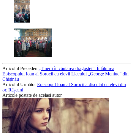
Articolul Precedent
„Tinerii în căutarea dragostei”: Întâlnirea
Episcopului Ioan al Sorocii cu elevii Liceului „George Meniuc” din
Chișinău
Articolul Următor
Episcopul Ioan al Sorocii a discutat cu elevi din
or. Râșcani
Articole postate de același autor