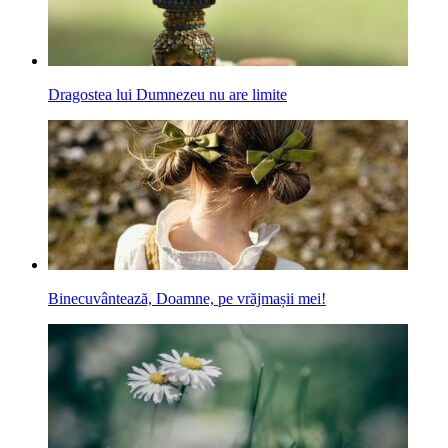
Dragostea lui Dumnezeu nu are limite
Binecuvântează, Doamne, pe vrăjmașii mei!