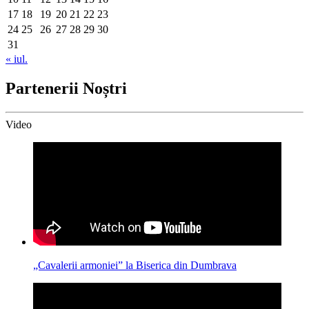
17
18
19
20
21
22
23
24
25
26
27
28
29
30
31
« iul.
Partenerii Noștri
Video
„Cavalerii armoniei” la Biserica din Dumbrava