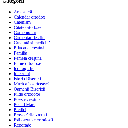
Categorii
Arta sacră
Calendar ortodox
Catehism
Citate ortodoxe
Comemorări
Comentariile zilei
Credință și medicină
Educația creștină
Familia
Femeia creștină
Filme ortodoxe
Iconografie
Interviuri
Istoria Bisericii
Muzica bisericească
Oamenii Bisericii
Pilde ortodoxe
Poezie creştină
Postul Mare
Predici
Provocările vremii
Psihoterapie ortodoxă
Reportaje