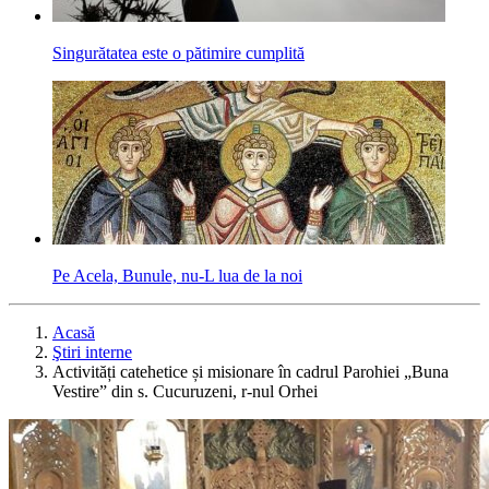
Singurătatea este o pătimire cumplită
Pe Acela, Bunule, nu-L lua de la noi
Acasă
Ştiri interne
Activități catehetice și misionare în cadrul Parohiei „Buna
Vestire” din s. Cucuruzeni, r-nul Orhei