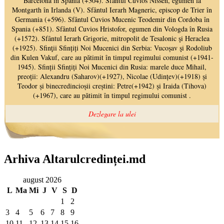
Arhiva Altarulcredinței.md
august 2026
L
Ma
Mi
J
V
S
D
1
2
3
4
5
6
7
8
9
10
11
12
13
14
15
16