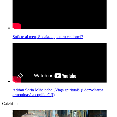
Suflete al meu, Scoala-te, pentru ce dormi?
Adrian Sorin Mihalache „Viaţa spirituală şi dezvoltarea
armonioasă a copiilor” (I)
Catehism