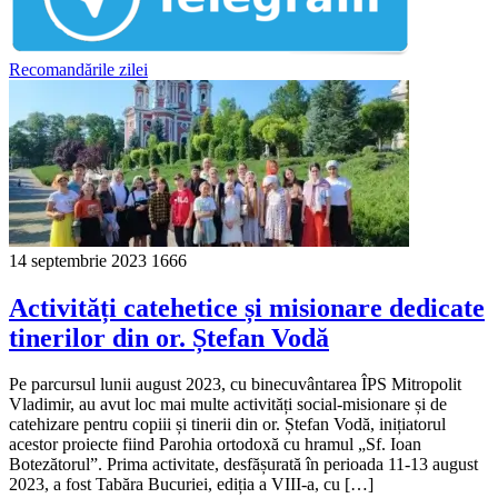
Recomandările zilei
14 septembrie 2023
1666
Activități catehetice și misionare dedicate
tinerilor din or. Ștefan Vodă
Pe parcursul lunii august 2023, cu binecuvântarea ÎPS Mitropolit
Vladimir, au avut loc mai multe activități social-misionare și de
catehizare pentru copiii și tinerii din or. Ștefan Vodă, inițiatorul
acestor proiecte fiind Parohia ortodoxă cu hramul „Sf. Ioan
Botezătorul”. Prima activitate, desfășurată în perioada 11-13 august
2023, a fost Tabăra Bucuriei, ediția a VIII-a, cu […]