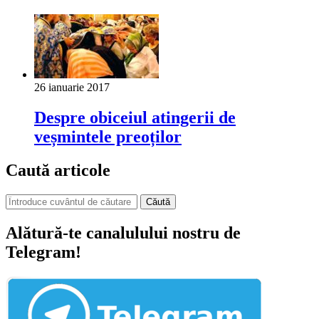
26 ianuarie 2017
Despre obiceiul atingerii de
veșmintele preoților
Caută articole
Căută
Alătură-te canalulului nostru de
Telegram!