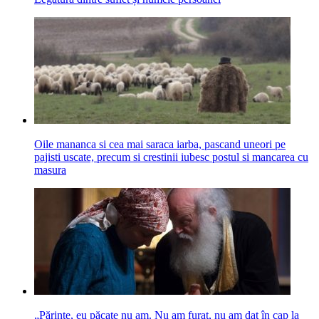
Oile mananca si cea mai saraca iarba, pascand uneori pe
pajisti uscate, precum si crestinii iubesc postul si mancarea cu
masura
„Părinte, eu păcate nu am. Nu am furat, nu am dat în cap la