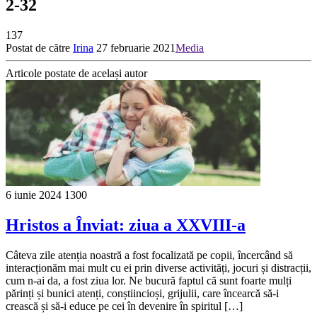
2-32
137
Postat de către
Irina
27 februarie 2021
Media
Articole postate de același autor
6 iunie 2024
1300
Hristos a Înviat: ziua a XXVIII-a
Câteva zile atenția noastră a fost focalizată pe copii, încercând să
interacționăm mai mult cu ei prin diverse activități, jocuri și distracții,
cum n-ai da, a fost ziua lor. Ne bucură faptul că sunt foarte mulți
părinți și bunici atenți, conștiincioși, grijulii, care încearcă să-i
crească și să-i educe pe cei în devenire în spiritul […]