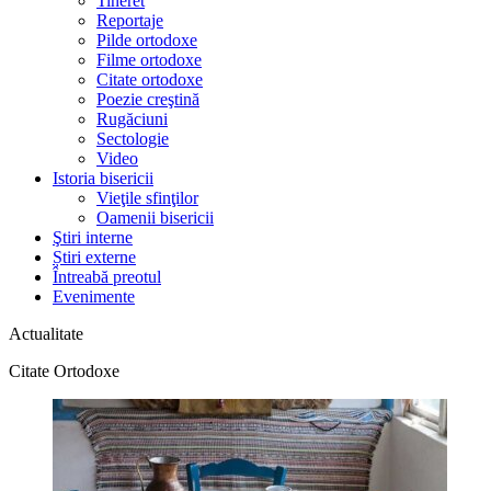
Tineret
Reportaje
Pilde ortodoxe
Filme ortodoxe
Citate ortodoxe
Poezie creştină
Rugăciuni
Sectologie
Video
Istoria bisericii
Vieţile sfinţilor
Oamenii bisericii
Ştiri interne
Știri externe
Întreabă preotul
Evenimente
Actualitate
Citate Ortodoxe