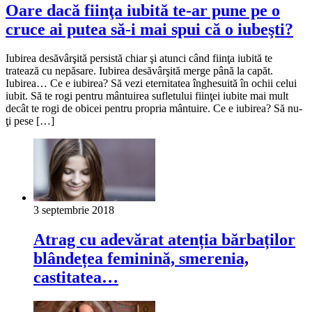
Oare dacă fiinţa iubită te-ar pune pe o
cruce ai putea să-i mai spui că o iubeşti?
Iubirea desăvârşită persistă chiar şi atunci când fiinţa iubită te
tratează cu nepăsare. Iubirea desăvârşită merge până la capăt.
Iubirea… Ce e iubirea? Să vezi eternitatea înghesuită în ochii celui
iubit. Să te rogi pentru mântuirea sufletului fiinţei iubite mai mult
decât te rogi de obicei pentru propria mântuire. Ce e iubirea? Să nu-
ţi pese […]
3 septembrie 2018
Atrag cu adevărat atenția bărbaților
blândețea feminină, smerenia,
castitatea…