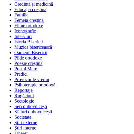
Credință și medicină
Educația creștină
Familia
Femeia creștină
Filme ortodoxe
Iconografie
Interviuri
Istoria Bisericii
Muzica bisericească
Oamenii Bisericii
Pilde ortodoxe
Poezie creştină
Postul Mare
Predici
Provocările vremii
Psihoterapie ortodoxă
Reportaje
Rugăciuni
Sectologie
Seri duhovnicești
Sfaturi duhovnicești
Societate
Știri externe
Ştiri interne
Tineret