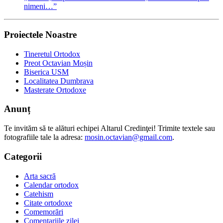
nimeni…”
Proiectele Noastre
Tineretul Ortodox
Preot Octavian Moșin
Biserica USM
Localitatea Dumbrava
Masterate Ortodoxe
Anunț
Te invităm să te alături echipei Altarul Credinţei! Trimite textele sau
fotografiile tale la adresa:
mosin.octavian@gmail.com
.
Categorii
Arta sacră
Calendar ortodox
Catehism
Citate ortodoxe
Comemorări
Comentariile zilei