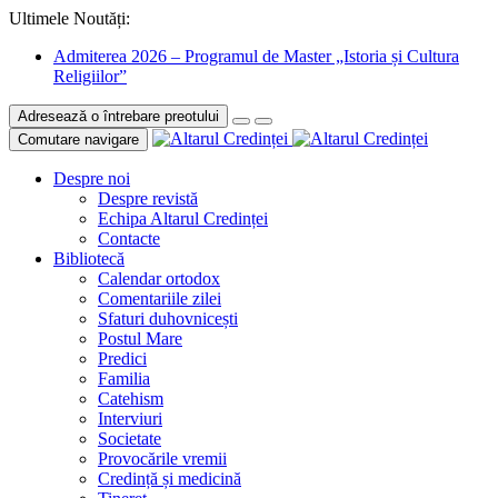
Ultimele Noutăți:
Admiterea 2026 – Programul de Master „Istoria și Cultura
Religiilor”
Adresează o întrebare preotului
Comutare navigare
Despre noi
Despre revistă
Echipa Altarul Credinței
Contacte
Bibliotecă
Calendar ortodox
Comentariile zilei
Sfaturi duhovnicești
Postul Mare
Predici
Familia
Catehism
Interviuri
Societate
Provocările vremii
Credință și medicină