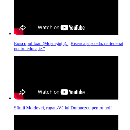
Episcopul Ioan (Moşneguţu): „Biserica şi şcoala: parteneriat
pentru educaţie.”
Sfinții Moldovei, rugați-Vă lui Dumnezeu pentru noi!