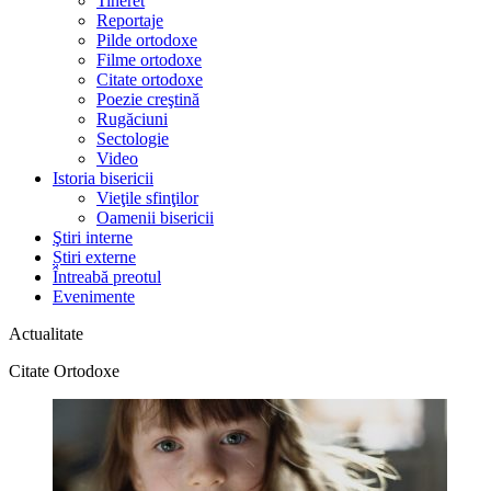
Tineret
Reportaje
Pilde ortodoxe
Filme ortodoxe
Citate ortodoxe
Poezie creştină
Rugăciuni
Sectologie
Video
Istoria bisericii
Vieţile sfinţilor
Oamenii bisericii
Ştiri interne
Știri externe
Întreabă preotul
Evenimente
Actualitate
Citate Ortodoxe