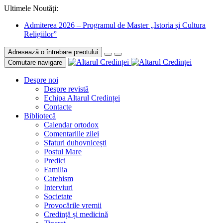
Ultimele Noutăți:
Admiterea 2026 – Programul de Master „Istoria și Cultura
Religiilor”
Adresează o întrebare preotului
Comutare navigare
Despre noi
Despre revistă
Echipa Altarul Credinței
Contacte
Bibliotecă
Calendar ortodox
Comentariile zilei
Sfaturi duhovnicești
Postul Mare
Predici
Familia
Catehism
Interviuri
Societate
Provocările vremii
Credință și medicină