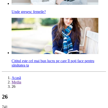
Unde greşesc femeile?
Cititul este cel mai bun lucru pe care îl poţi face pentru
sănătatea ta
Acasă
Media
26
26
741