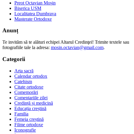
Preot Octavian Moșin
Biserica USM
Localitatea Dumbrava
Masterate Ortodoxe
Anunț
Te invităm să te alături echipei Altarul Credinţei! Trimite textele sau
fotografiile tale la adresa:
mosin.octavian@gmail.com
.
Categorii
Arta sacră
Calendar ortodox
Catehism
Citate ortodoxe
Comemorări
Comentariile zilei
Credință și medicină
Educația creștină
Familia
Femeia creștină
Filme ortodoxe
Iconografie