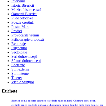
Interviuri
Istoria Bisericii
Muzica bisericească
Oamenii Bisericii
Pilde ortodoxe
Poezie creştină
Postul Mare
Predici
Provocările vremii
Psihoterapie ortodoxă
Reportaje
Rugăciuni
Sectologie
Seri duhovnicești
Sfaturi duhovnicești
Societate
Știri externe
Ştiri interne
Tineret
Vieţile Sfinţilor
Etichete
Biserica
boala
bucurie
casatorie
catedrala mitropolitană
Chisinau
copii
copil
credinta
cruce
dragoste
duhovnic
dumnezeu
familia
familie
fapte bune
femeie
har