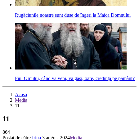
Rugăciunile noastre sunt duse de îngeri la Maica Domnului
Fiul Omului, când va veni, va găsi, oare, cre­dinţă pe pământ?
Acasă
Media
11
11
864
Postat de către
Irina
3 august 2024
Media