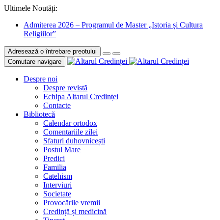
Ultimele Noutăți:
Admiterea 2026 – Programul de Master „Istoria și Cultura
Religiilor”
Adresează o întrebare preotului
Comutare navigare
Despre noi
Despre revistă
Echipa Altarul Credinței
Contacte
Bibliotecă
Calendar ortodox
Comentariile zilei
Sfaturi duhovnicești
Postul Mare
Predici
Familia
Catehism
Interviuri
Societate
Provocările vremii
Credință și medicină