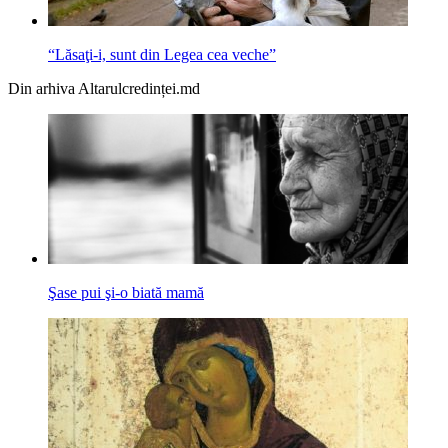
“Lăsaţi-i, sunt din Legea cea veche”
Din arhiva Altarulcredinței.md
Şase pui şi-o biată mamă