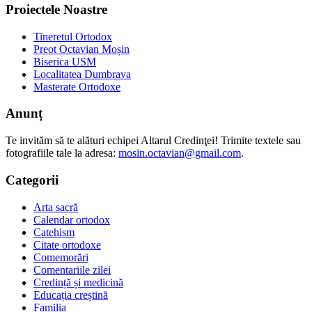
Proiectele Noastre
Tineretul Ortodox
Preot Octavian Moșin
Biserica USM
Localitatea Dumbrava
Masterate Ortodoxe
Anunț
Te invităm să te alături echipei Altarul Credinţei! Trimite textele sau
fotografiile tale la adresa:
mosin.octavian@gmail.com
.
Categorii
Arta sacră
Calendar ortodox
Catehism
Citate ortodoxe
Comemorări
Comentariile zilei
Credință și medicină
Educația creștină
Familia