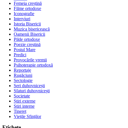
Femeia creștină
Filme ortodoxe
Iconografie
Interviuri
Istoria Bisericii
Muzica bisericească
Oamenii Bisericii
Pilde ortodoxe
Poezie creştină
Postul Mare
Predici
Provocările vremii
Psihoterapie ortodoxă
Reportaje
Rugăciuni
Sectologie
Seri duhovnicești
Sfaturi duhovnicești
Societate
Știri externe
Ştiri interne
Tineret
Vieţile Sfinţilor
Etichete