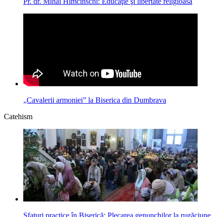
Pr. dr. Mihai Himcinschi: Educaţie şi libertate religioasă
„Cavalerii armoniei” la Biserica din Dumbrava
Catehism
Sfaturi practice în Biserică: Plecarea genunchilor la rugăciune