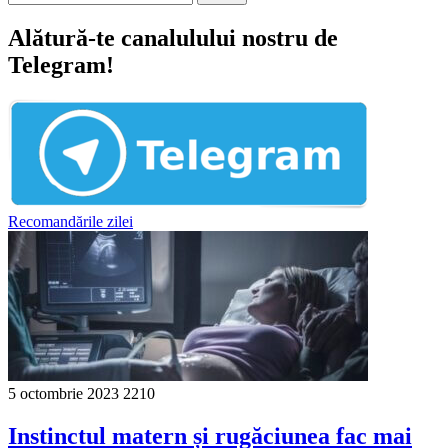
Alătură-te canalulului nostru de
Telegram!
Recomandările zilei
5 octombrie 2023
2210
Instinctul matern și rugăciunea fac mai