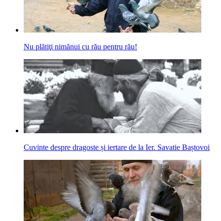
Nu plătiţi nimănui cu rău pentru rău!
Cuvinte despre dragoste și iertare de la Ier. Savatie Baștovoi