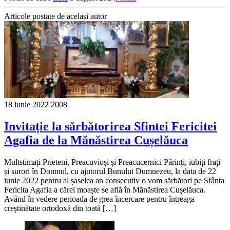
Articole postate de același autor
18 iunie 2022
2008
Invitație la sărbătorirea Sfintei Fericitei
Agafia de la Mănăstirea Cușelăuca
Multstimați Prieteni, Preacuvioși și Preacucernici Părinți, iubiți frați
și surori în Domnul, cu ajutorul Bunului Dumnezeu, la data de 22
iunie 2022 pentru al șaselea an consecutiv o vom sărbători pe Sfânta
Fericita Agafia a cărei moaște se află în Mănăstirea Cușelăuca.
Având în vedere perioada de grea încercare pentru întreaga
creștinătate ortodoxă din toată […]