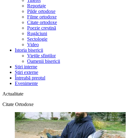
Tineret
Reportaje
Pilde ortodoxe
Filme ortodoxe
Citate ortodoxe
Poezie creştină
Rugăciuni
Sectologie
Video
Istoria bisericii
Vieţile sfinţilor
Oamenii bisericii
Ştiri interne
Știri externe
Întreabă preotul
Evenimente
Actualitate
Citate Ortodoxe