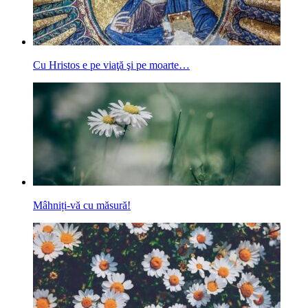
Cu Hristos e pe viaţă şi pe moarte…
Mâhniți-vă cu măsură!