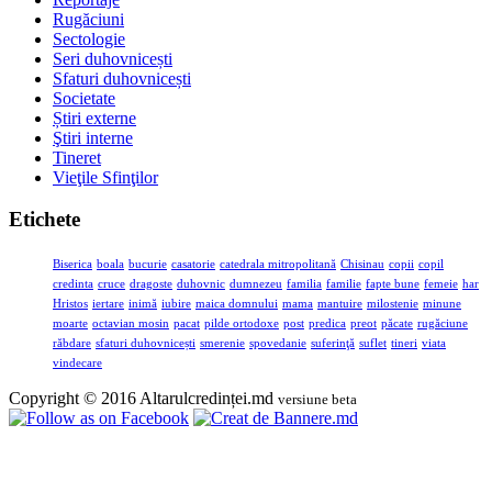
Rugăciuni
Sectologie
Seri duhovnicești
Sfaturi duhovnicești
Societate
Știri externe
Ştiri interne
Tineret
Vieţile Sfinţilor
Etichete
Biserica
boala
bucurie
casatorie
catedrala mitropolitană
Chisinau
copii
copil
credinta
cruce
dragoste
duhovnic
dumnezeu
familia
familie
fapte bune
femeie
har
Hristos
iertare
inimă
iubire
maica domnului
mama
mantuire
milostenie
minune
moarte
octavian mosin
pacat
pilde ortodoxe
post
predica
preot
păcate
rugăciune
răbdare
sfaturi duhovnicești
smerenie
spovedanie
suferinţă
suflet
tineri
viata
vindecare
Copyright © 2016 Altarulcredinței.md
versiune beta