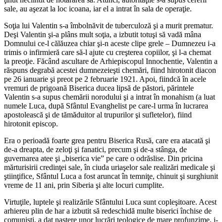
sale, au aşezat la loc icoana, iar el a intrat în sala de operaţie.
Soţia lui Valentin s-a îmbolnăvit de tuberculoză şi a murit prematur.
Deşi Valentin şi-a plâns mult soţia, a izbutit totuşi să vadă mâna
Domnului ce-l călăuzea chiar şi-n aceste clipe grele – Dumnezeu i-a
trimis o infirmieră care să-l ajute cu creşterea copiilor, şi l-a chemat
la preoţie. Făcând ascultare de Arhiepiscopul Innochentie, Valentin a
răspuns degrabă acestei dumnezeieşti chemări, fiind hirotonit diacon
pe 26 ianuarie şi preot pe 2 februarie 1921. Apoi, fiindcă în acele
vremuri de prigoană Biserica ducea lipsă de păstori, părintele
Valentin s-a supus chemării norodului şi a intrat în monahism (a luat
numele Luca, după Sfântul Evanghelist pe care-l urma în lucrarea
apostolească şi de tămăduitor al trupurilor şi sufletelor), fiind
hirotonit episcop.
Era o perioadă foarte grea pentru Biserica Rusă, care era atacată şi
de-a dreapta, de zeloţi şi fanatici, precum şi de-a stânga, de
guvernarea atee şi „biserica vie” pe care o odrăslise. Din pricina
mărturisirii credinţei sale, în ciuda uriaşelor sale realizări medicale şi
ştiinţifice, Sfântul Luca a fost aruncat în temniţe, chinuit şi surghiunit
vreme de 11 ani, prin Siberia şi alte locuri cumplite.
Virtuţile, luptele şi realizările Sfântului Luca sunt copleşitoare. Acest
arhiereu plin de har a izbutit să redeschidă multe biserici închise de
comunişti, a dat naştere unor lucrări teologice de mare profunzime, i-