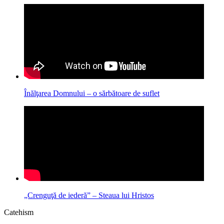
Înălţarea Domnului – o sărbătoare de suflet
„Crenguţă de iederă” – Steaua lui Hristos
Catehism