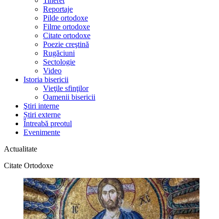
Tineret
Reportaje
Pilde ortodoxe
Filme ortodoxe
Citate ortodoxe
Poezie creştină
Rugăciuni
Sectologie
Video
Istoria bisericii
Vieţile sfinţilor
Oamenii bisericii
Ştiri interne
Știri externe
Întreabă preotul
Evenimente
Actualitate
Citate Ortodoxe