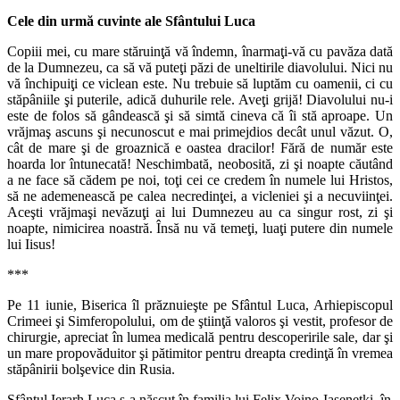
Cele din urmă cuvinte ale Sfântului Luca
Copiii mei, cu mare stăruinţă vă îndemn, înarmaţi-vă cu pavăza dată
de la Dumnezeu, ca să vă puteţi păzi de uneltirile diavolului. Nici nu
vă închipuiţi ce viclean este. Nu trebuie să luptăm cu oamenii, ci cu
stăpâniile şi puterile, adică duhurile rele. Aveţi grijă! Diavolului nu-i
este de folos să gândească şi să simtă cineva că îi stă aproape. Un
vrăjmaş ascuns şi necunoscut e mai primejdios decât unul văzut. O,
cât de mare şi de groaznică e oastea dracilor! Fără de număr este
hoarda lor întunecată! Neschimbată, neobosită, zi şi noapte căutând
a ne face să cădem pe noi, toţi cei ce credem în numele lui Hristos,
să ne ademenească pe calea necredinţei, a vicleniei şi a necuviinţei.
Aceşti vrăjmaşi nevăzuţi ai lui Dumnezeu au ca singur rost, zi şi
noapte, nimicirea noastră. Însă nu vă temeţi, luaţi putere din numele
lui Iisus!
***
Pe 11 iunie, Biserica îl prăznuieşte pe Sfântul Luca, Arhiepiscopul
Crimeei şi Simferopolului, om de ştiinţă valoros şi vestit, profesor de
chirurgie, apreciat în lumea medicală pentru descoperirile sale, dar şi
un mare propovăduitor şi pătimitor pentru dreapta credinţă în vremea
stăpânirii bolşevice din Rusia.
Sfântul Ierarh Luca s-a născut în familia lui Felix Voino-Iaseneţki, în