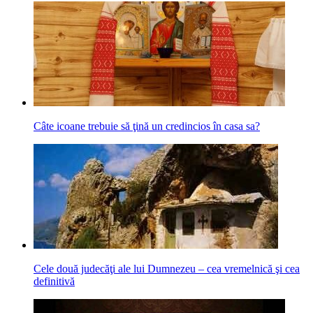
Câte icoane trebuie să ţină un credincios în casa sa?
Cele două judecăţi ale lui Dumnezeu – cea vremelnică şi cea
definitivă