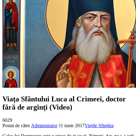
Viața Sfântului Luca al Crimeei, doctor
fără de arginţi (Video)
6029
Postat de către
Administrator
11 iunie 2017
Vieţile Sfinţilor
Calea lui Dumnezeu este o cruce de zi cu zi. Nimeni, dar, nu s-a suit