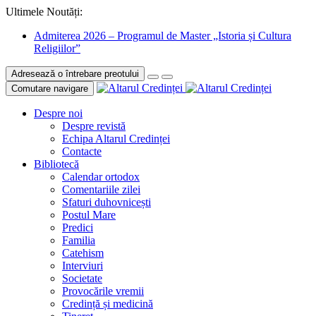
Ultimele Noutăți:
Admiterea 2026 – Programul de Master „Istoria și Cultura
Religiilor”
Adresează o întrebare preotului
Comutare navigare
Despre noi
Despre revistă
Echipa Altarul Credinței
Contacte
Bibliotecă
Calendar ortodox
Comentariile zilei
Sfaturi duhovnicești
Postul Mare
Predici
Familia
Catehism
Interviuri
Societate
Provocările vremii
Credință și medicină