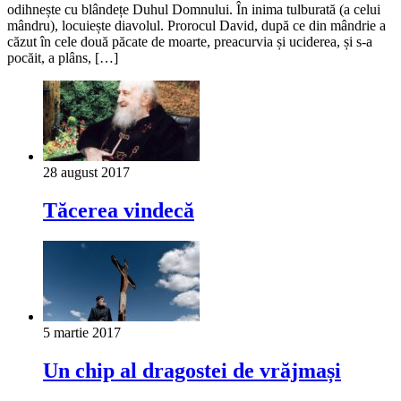
odihnește cu blândețe Duhul Domnului. În inima tulburată (a celui
mândru), locuiește diavolul. Prorocul David, după ce din mândrie a
căzut în cele două păcate de moarte, preacurvia și uciderea, și s-a
pocăit, a plâns, […]
28 august 2017
Tă­cerea vindecă
5 martie 2017
Un chip al dragostei de vrăjmași