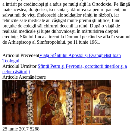
a întărit pe credincioşi şi a adus pe mulţi alţii la Ortodoxie. Pe lângă
toate acestea, dragostea, iscusinţa şi dăruirea sa pentru pacienţi au
salvat mii de vieţi (îndeosebi ale soldaţilor răniţi în război), iar
tehnicile sale medicale au câştigat multe premii ştiinţifice, fiind
preţuite de colegii săi chirurgi decenii la rând. După o viaţă de
realizări medicale şi lupte duhovniceşti în mărturisirea dreptei
credinţe, Sfântul Luca a trecut la Domnul pe când se afla în scaunul
de Arhiepiscop al Simferopolului, pe 11 iunie 1961.
Articolul Precedent
Viaţa Sfântului Apostol și Evanghelist Ioan
Teologul
Articolul Următor
Sfinții Petru și Fevronia, ocrotitorii tinerilor și a
celor căsătoriți
Articole Asemănătoare
25 iunie 2017
5268