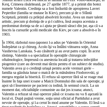
Kesţ, Crimeea răsăriteană, pe 27 aprilie 1877, şi a primit din botez
numele Valentin. Credinţa sa a fost înrâurită de apropierea Lavrei
Peşterilor (familia se mutase în Kiev), precum şi de o Sfântă
Scriptură, primită cu prilejul absolvirii liceului. Avea un mare talent
artistic, precum şi dorinţa de a şi-l cultiva, însă asupra acestuia a
predominat dorinţa sa de a-i ajuta pe ţăranii săraci din jur, aşa că s-a
înscris la cursurile şcolii medicale din Kiev, pe care a absolvit-o în
1903.
În 1904, războiul ruso-japonez l-a adus pe Valentin în Orientul
Îndepărtat ca şi chirurg. Acolo îşi va întâlni viitoarea soţie, Anna
Vasilievna Lanskaia. S-au căsătorit şi au avut patru copii. În acest
răstimp, Valentin s-a specializat în operaţiile chirurgicale
oftalmologice, împreună cu anestezia locală şi tratarea infecţiilor
piogenice (care au devenit mai târziu pentru el un subiect de studiu).
Valentin avea şi o credinţă uriaşă pentru acele vremuri grele –
familia sa găzduia lunar o maică de la mănăstirea Fiodorovski, şi
mergea regulat la biserică. El refuza să opereze fără să se roage mai
înainte în faţa unei icoane a Maicii Domnului din sala de operaţie, şi
apoi să-l însemneze pe pacient cu iodină, în semnul crucii. La un
moment dat, oficialităţile comuniste au dat jos icoana; atunci,
Valentin a refuzat să mai opereze până ce icoana nu va fi aşezată la
locul ei. După puţină vreme, soţia unui oficial al Partidului a avut
nevoie de operaţie, şi l-a cerut în mod anume pe Valentin. El însă s-a
ţinut neclintit de hotărârea sa. Atunci, autorităţile s-a supus cererii