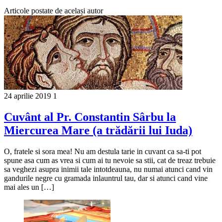
Articole postate de același autor
24 aprilie 2019
1
Cuvânt al Pr. Constantin Sârbu la
Miercurea Mare (a trădării lui Iuda)
O, fratele si sora mea! Nu am destula tarie in cuvant ca sa-ti pot
spune asa cum as vrea si cum ai tu nevoie sa stii, cat de treaz trebuie
sa veghezi asupra inimii tale intotdeauna, nu numai atunci cand vin
gandurile negre cu gramada inlauntrul tau, dar si atunci cand vine
mai ales un […]