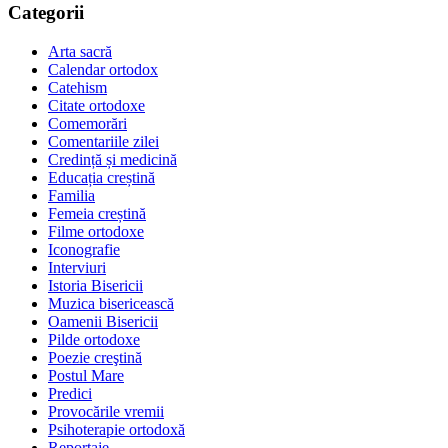
Categorii
Arta sacră
Calendar ortodox
Catehism
Citate ortodoxe
Comemorări
Comentariile zilei
Credință și medicină
Educația creștină
Familia
Femeia creștină
Filme ortodoxe
Iconografie
Interviuri
Istoria Bisericii
Muzica bisericească
Oamenii Bisericii
Pilde ortodoxe
Poezie creştină
Postul Mare
Predici
Provocările vremii
Psihoterapie ortodoxă
Reportaje