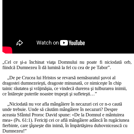
„Cel ce şi-a închinat viaţa Domnului nu poate fi niciodată orb,
fiindcă Dumnezeu îi dă lumină la fel cu cea de pe Tabor”.
„De pe Crucea lui Hristos se revarsă nemăsuratul şuvoi al
dragostei dumnezeieşti, dragoste minunată, ce nimiceşte în chip
tainic răutatea şi vrăjmăşia, ce vindecă durerea şi tulburarea inimii,
ce întăreşte puterile noastre trupeşti şi sufleteşti…”
„Niciodată nu vor afla mângâiere în necazuri cei ce n-o caută
unde trebuie. Unde să căutăm mângâiere în necazuri? Despre
aceasta Sfântul Proroc David spune: «De la Domnul e mântuirea
mea» (Ps. 61:1). Fericiţi cei ce află mângâiere adâncă în rugăciunea
fierbinte, care ţâşneşte din inimă, în împărtăşirea duhovnicească cu
Dumnezeu!”