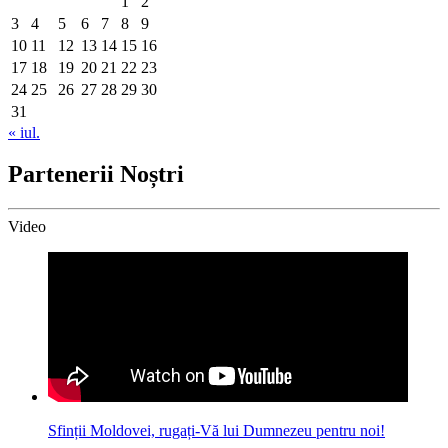
1
2
3
4
5
6
7
8
9
10
11
12
13
14
15
16
17
18
19
20
21
22
23
24
25
26
27
28
29
30
31
« iul.
Partenerii Noștri
Video
Sfinții Moldovei, rugați-Vă lui Dumnezeu pentru noi!