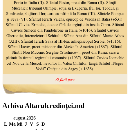
Arhiva Altarulcredinței.md
august 2026
L
Ma
Mi
J
V
S
D