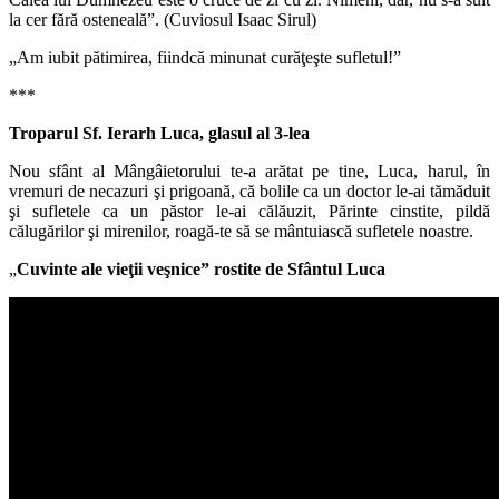
la cer fără osteneală”. (Cuviosul Isaac Sirul)
„Am iubit pătimirea, fiindcă minunat curăţeşte sufletul!”
***
Troparul Sf. Ierarh Luca, glasul al 3-lea
Nou sfânt al Mângâietorului te-a arătat pe tine, Luca, harul, în
vremuri de necazuri şi prigoană, că bolile ca un doctor le-ai tămăduit
şi sufletele ca un păstor le-ai călăuzit, Părinte cinstite, pildă
călugărilor şi mirenilor, roagă-te să se mântuiască sufletele noastre.
„
Cuvinte ale vieţii veşnice” rostite de Sfântul Luca