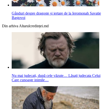
Gânduri despre dragoste și iertare de la Ieromonah Savatie
Baștovoi
Din arhiva Altarulcredinței.md
Nu mai judecaţi, după cele văzute… Lăsaţi judecata Celui
Care cunoaşte inimile…