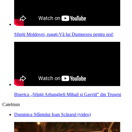
Sfinții Moldovei, rugați-Vă lui Dumnezeu pentru noi!
Biserica „Sfinţii Arhangheli Mihail şi Gavriil” din Truşeni
Catehism
Duminica Sfântului Ioan Scărarul (video)