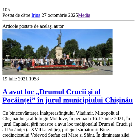
105
Postat de către
Irina
27 octombrie 2025
Media
Articole postate de același autor
19 iulie 2021
1958
A avut loc „Drumul Crucii și al
Pocăinței” în jurul municipiului Chișinău
Cu binecuvântarea Înaltpreasfințitului Vladimir, Mitropolit al
Chişinăului şi al Întregii Moldove, în perioada 16-17 iulie 2021, în
jurul Capitalei ţării noastre a avut loc tradiţionalul Drum al Crucii şi
al Pocăinţei (a XVIII-a ediție), prilejuit sărbătoririi Bine-
credinciosului Voievod Ștefan cel Mare și Sfânt. În dimineața zilei