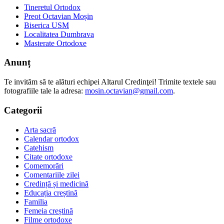
Tineretul Ortodox
Preot Octavian Moșin
Biserica USM
Localitatea Dumbrava
Masterate Ortodoxe
Anunț
Te invităm să te alături echipei Altarul Credinţei! Trimite textele sau
fotografiile tale la adresa:
mosin.octavian@gmail.com
.
Categorii
Arta sacră
Calendar ortodox
Catehism
Citate ortodoxe
Comemorări
Comentariile zilei
Credință și medicină
Educația creștină
Familia
Femeia creștină
Filme ortodoxe