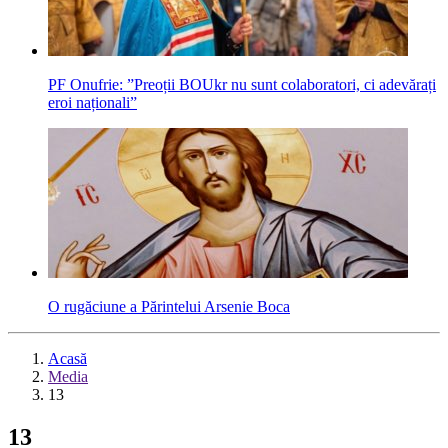
PF Onufrie: ”Preoții BOUkr nu sunt colaboratori, ci adevărați
eroi naționali”
O rugăciune a Părintelui Arsenie Boca
Acasă
Media
13
13