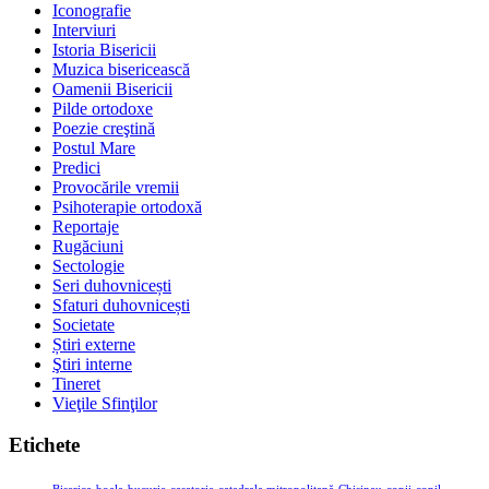
Iconografie
Interviuri
Istoria Bisericii
Muzica bisericească
Oamenii Bisericii
Pilde ortodoxe
Poezie creştină
Postul Mare
Predici
Provocările vremii
Psihoterapie ortodoxă
Reportaje
Rugăciuni
Sectologie
Seri duhovnicești
Sfaturi duhovnicești
Societate
Știri externe
Ştiri interne
Tineret
Vieţile Sfinţilor
Etichete