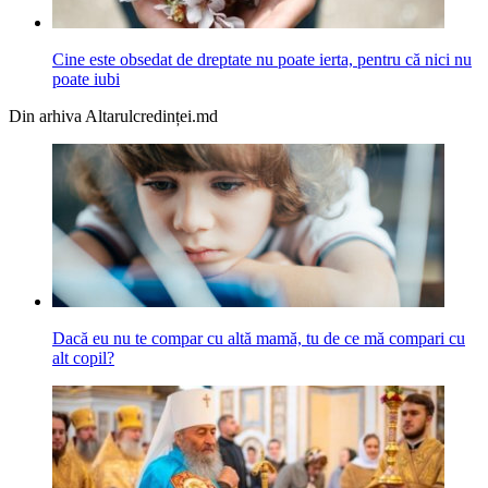
Cine este obsedat de dreptate nu poate ierta, pentru că nici nu
poate iubi
Din arhiva Altarulcredinței.md
Dacă eu nu te compar cu altă mamă, tu de ce mă compari cu
alt copil?