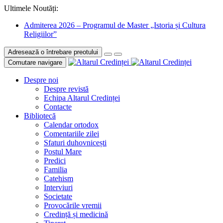
Ultimele Noutăți:
Admiterea 2026 – Programul de Master „Istoria și Cultura
Religiilor”
Adresează o întrebare preotului
Comutare navigare
Despre noi
Despre revistă
Echipa Altarul Credinței
Contacte
Bibliotecă
Calendar ortodox
Comentariile zilei
Sfaturi duhovnicești
Postul Mare
Predici
Familia
Catehism
Interviuri
Societate
Provocările vremii
Credință și medicină