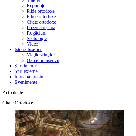
Tineret
Reportaje
Pilde ortodoxe
Filme ortodoxe
Citate ortodoxe
Poezie creştină
Rugăciuni
Sectologie
Video
Istoria bisericii
Vieţile sfinţilor
Oamenii bisericii
Ştiri interne
Știri externe
Întreabă preotul
Evenimente
Actualitate
Citate Ortodoxe