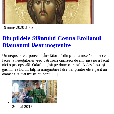
19 iunie 2020
3102
Din pildele Sfântului Cosma Etolianul –
Diamantul lăsat moștenire
Un negustor era poreclit „Înşelătorul” din pricina înșelătoriilor ce le
făcea, a neguțătoriei vreo patruzeci-cincizeci de ani, însă nu a făcut
nici o pricopseală. Odată a găsit pe drum o traistă. A deschis-o şi a
găsit în ea florini falşi şi mărgăritare false, iar printre ele a găsit un
diamant. A luat traista cu banii […]
20 mai 2017