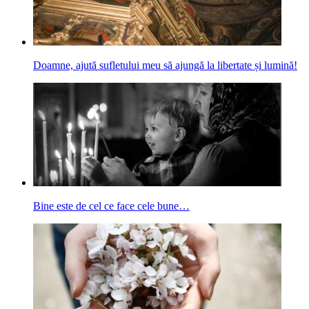
Doamne, ajută sufletului meu să ajungă la libertate și lumină!
Bine este de cel ce face cele bune…