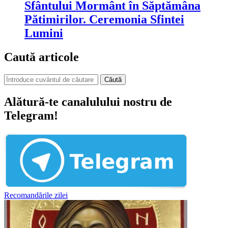
Sfântului Mormânt în Săptămâna
Pătimirilor. Ceremonia Sfintei
Lumini
Caută articole
Căută
Alătură-te canalulului nostru de
Telegram!
Recomandările zilei