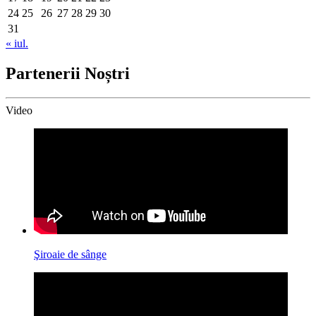
24
25
26
27
28
29
30
31
« iul.
Partenerii Noștri
Video
Şiroaie de sânge