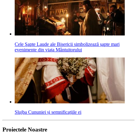
Cele Şapte Laude ale Bisericii simbolizează şapte mari
evenimente din viaţa Mântuitorului
Slujba Cununiei și semnificațiile ei
Proiectele Noastre