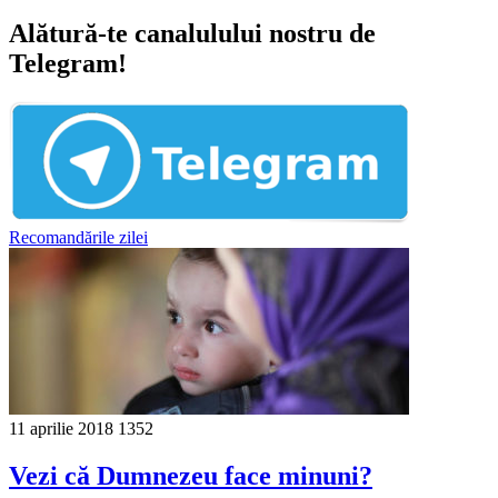
Alătură-te canalulului nostru de
Telegram!
Recomandările zilei
11 aprilie 2018
1352
Vezi că Dumnezeu face minuni?