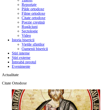
Tineret
Reportaje
Pilde ortodoxe
Filme ortodoxe
Citate ortodoxe
Poezie creştină
Rugăciuni
Sectologie
Video
Istoria bisericii
Vieţile sfinţilor
Oamenii bisericii
Ştiri interne
Știri externe
Întreabă preotul
Evenimente
Actualitate
Citate Ortodoxe