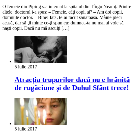
O femeie din Pipirig s-a internat la spitalul din Târgu Neamţ. Printre
altele, doctorul i-a spus: – Femeie, câţi copii ai? – Am doi copii,
domnule doctor. – Bine! Iată, te-ai făcut sănătoasă. Mâine pleci
acasă, dar să ţii minte ce-ţi spun eu: dumnea-ta nu mai ai voie să
naşti copii. Dacă nu mă asculţi […]
5 iulie 2017
Atracţia trupurilor dacă nu e hrănită
de rugăciune şi de Duhul Sfânt trece!
5 iulie 2017