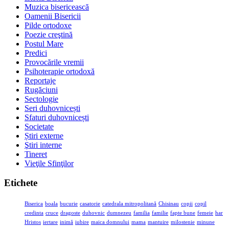
Muzica bisericească
Oamenii Bisericii
Pilde ortodoxe
Poezie creştină
Postul Mare
Predici
Provocările vremii
Psihoterapie ortodoxă
Reportaje
Rugăciuni
Sectologie
Seri duhovnicești
Sfaturi duhovnicești
Societate
Știri externe
Ştiri interne
Tineret
Vieţile Sfinţilor
Etichete
Biserica
boala
bucurie
casatorie
catedrala mitropolitană
Chisinau
copii
copil
credinta
cruce
dragoste
duhovnic
dumnezeu
familia
familie
fapte bune
femeie
har
Hristos
iertare
inimă
iubire
maica domnului
mama
mantuire
milostenie
minune