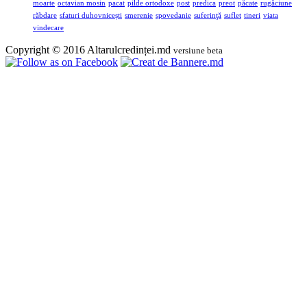
moarte
octavian mosin
pacat
pilde ortodoxe
post
predica
preot
păcate
rugăciune
răbdare
sfaturi duhovnicești
smerenie
spovedanie
suferinţă
suflet
tineri
viata
vindecare
Copyright © 2016 Altarulcredinței.md
versiune beta