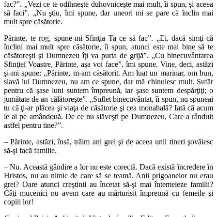
fac?”. „Vezi ce te odihneşte duhovniceşte mai mult, îi spun, şi aceea
să faci”. „Nu ştiu, îmi spune, dar uneori mi se pare că înclin mai
mult spre căsătorie.
Părinte, te rog, spune-mi Sfinţia Ta ce să fac”. „Ei, dacă simţi că
înclini mai mult spre căsătorie, îi spun, atunci este mai bine să te
căsătoreşti şi Dumnezeu îţi va purta de grijă”. „Cu binecuvântarea
Sfinţiei Voastre, Părinte, aşa voi face”, îmi spune. Vine, deci, astăzi
şi-mi spune: „Părinte, m-am căsătorit. Am luat un marinar, om bun,
slavă lui Dumnezeu, nu am ce spune, dar mă chinuiesc mult. Sufăr
pentru că şase luni suntem împreună, iar şase suntem despărţiţi; o
jumătate de an călătoreşte”. „Suflet binecuvântat, îi spun, nu spuneai
tu că ţi-ar plăcea şi viaţa de căsătorie şi cea monahală? Iată că acum
le ai pe amândouă. De ce nu slăveşti pe Dumnezeu, Care a rânduit
astfel pentru tine?”.
– Părinte, astăzi, însă, trăim ani grei şi de aceea unii tineri şovăiesc
să-şi facă familie.
– Nu. Această gândire a lor nu este corectă. Dacă există încredere în
Hristos, nu au nimic de care să se teamă. Anii prigoanelor nu erau
grei? Oare atunci creştinii au încetat să-şi mai întemeieze familii?
Câţi mucenici nu avem care au mărturisit împreună cu femeile şi
copiii lor!