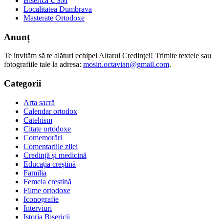
Biserica USM
Localitatea Dumbrava
Masterate Ortodoxe
Anunț
Te invităm să te alături echipei Altarul Credinţei! Trimite textele sau
fotografiile tale la adresa:
mosin.octavian@gmail.com
.
Categorii
Arta sacră
Calendar ortodox
Catehism
Citate ortodoxe
Comemorări
Comentariile zilei
Credință și medicină
Educația creștină
Familia
Femeia creștină
Filme ortodoxe
Iconografie
Interviuri
Istoria Bisericii