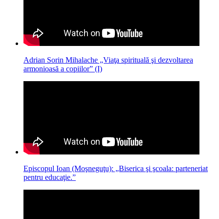
Adrian Sorin Mihalache „Viaţa spirituală şi dezvoltarea
armonioasă a copiilor” (I)
Episcopul Ioan (Moşneguţu): „Biserica şi şcoala: parteneriat
pentru educaţie.”