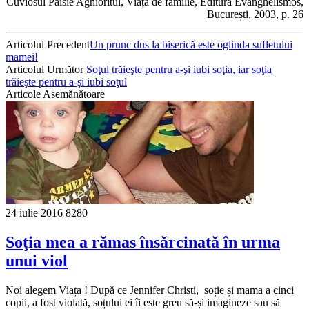
Cuviosul Paisie Aghioritul, Viața de familie, Editura Evanghelismos,
București, 2003, p. 26
Articolul Precedent
Un prunc dus la biserică este oglinda sufletului
mamei!
Articolul Următor
Soţul trăieşte pentru a-şi iubi soţia, iar soţia
trăieşte pentru a-şi iubi soţul
Articole Asemănătoare
24 iulie 2016
8280
Soţia mea a rămas însărcinată în urma
unui viol
Noi alegem Viața ! După ce Jennifer Christi, soție și mama a cinci
copii, a fost violată, soțului ei îi este greu să-și imagineze sau să