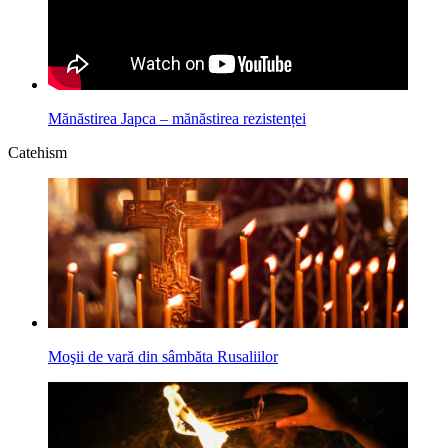
Mănăstirea Japca – mănăstirea rezistenței
Catehism
Moşii de vară din sâmbăta Rusaliilor