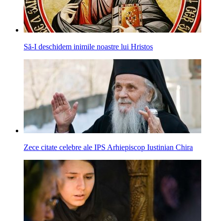
Să-I deschidem inimile noastre lui Hristos
Zece citate celebre ale IPS Arhiepiscop Iustinian Chira