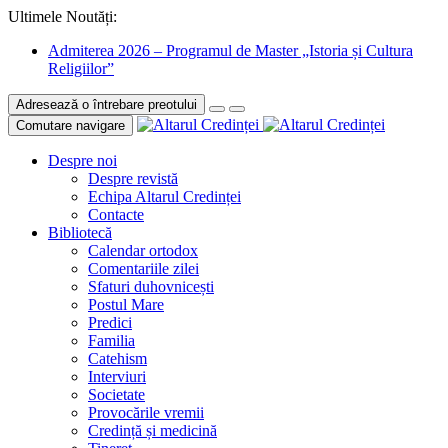
Ultimele Noutăți:
Admiterea 2026 – Programul de Master „Istoria și Cultura
Religiilor”
Adresează o întrebare preotului
Comutare navigare
Despre noi
Despre revistă
Echipa Altarul Credinței
Contacte
Bibliotecă
Calendar ortodox
Comentariile zilei
Sfaturi duhovnicești
Postul Mare
Predici
Familia
Catehism
Interviuri
Societate
Provocările vremii
Credință și medicină