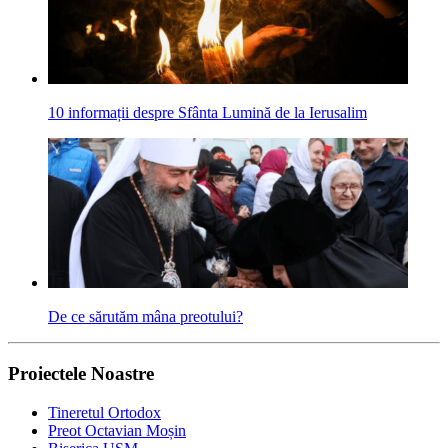
10 informații despre Sfânta Lumină de la Ierusalim
De ce sărutăm mâna preotului?
Proiectele Noastre
Tineretul Ortodox
Preot Octavian Moșin