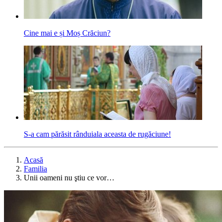
Cine mai e și Moș Crăciun?
S-a cam părăsit rânduiala aceasta de rugăciune!
Acasă
Familia
Unii oameni nu ştiu ce vor…