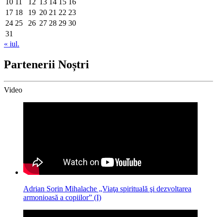
10
11
12
13
14
15
16
17
18
19
20
21
22
23
24
25
26
27
28
29
30
31
« iul.
Partenerii Noștri
Video
Adrian Sorin Mihalache „Viaţa spirituală şi dezvoltarea
armonioasă a copiilor” (I)