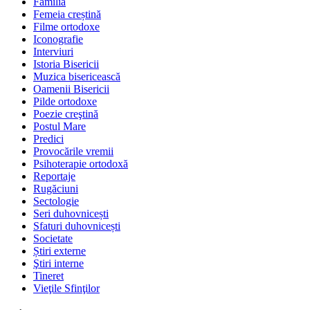
Familia
Femeia creștină
Filme ortodoxe
Iconografie
Interviuri
Istoria Bisericii
Muzica bisericească
Oamenii Bisericii
Pilde ortodoxe
Poezie creştină
Postul Mare
Predici
Provocările vremii
Psihoterapie ortodoxă
Reportaje
Rugăciuni
Sectologie
Seri duhovnicești
Sfaturi duhovnicești
Societate
Știri externe
Ştiri interne
Tineret
Vieţile Sfinţilor