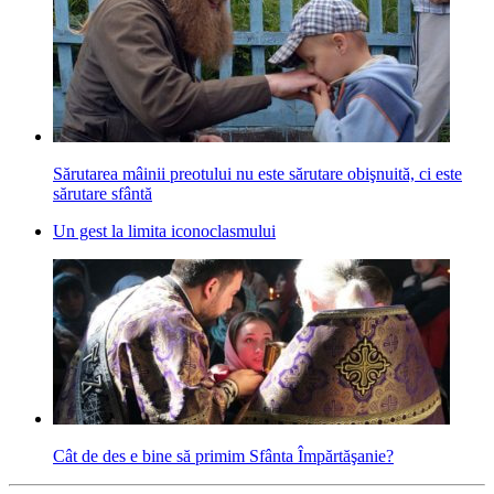
Sărutarea mâinii preotului nu este sărutare obişnuită, ci este
sărutare sfântă
Un gest la limita iconoclasmului
Cât de des e bine să primim Sfânta Împărtăşanie?