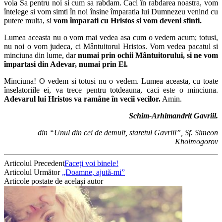
voia Sa pentru noi si cum sa rabdam. Caci în rabdarea noastra, vom
întelege si vom simti în noi însine împaratia lui Dumnezeu venind cu
putere multa, si
vom împarati cu Hristos si vom deveni sfinti.
Lumea aceasta nu o vom mai vedea asa cum o vedem acum; totusi,
nu noi o vom judeca, ci Mântuitorul Hristos. Vom vedea pacatul si
minciuna din lume, dar
numai prin ochii Mântuitorului, si ne vom
împartasi din Adevar, numai prin El.
Minciuna! O vedem si totusi nu o vedem. Lumea aceasta, cu toate
înselatoriile ei, va trece pentru totdeauna, caci este o minciuna.
Adevarul lui Hristos va ramâne în vecii vecilor.
Amin.
Schim-Arhimandrit Gavriil.
din “Unul din cei de demult, staretul Gavriil”, Sf. Simeon
Kholmogorov
Articolul Precedent
Faceţi voi binele!
Articolul Următor
„Doamne, ajută-mi”
Articole postate de același autor