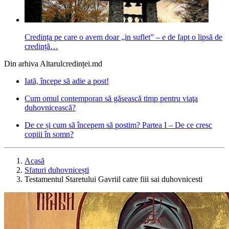
Credința pe care o avem doar „in suflet” – e de fapt o lipsă de
credință…
Din arhiva Altarulcredinței.md
Iată, începe să adie a post!
Cum omul contemporan să găsească timp pentru viaţa
duhovnicească?
De ce și cum să începem să postim? Partea I – De ce cresc
copiii în somn?
Acasă
Sfaturi duhovnicești
Testamentul Staretului Gavriil catre fiii sai duhovnicesti