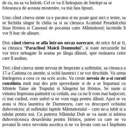
de ea, nu sa va îndoiti. Cel ce va fi îndeajuns de întelept sa se
foloseasca de aceasta mostenire, va trai fara lipsuri.
Unu: când cineva simte ca e pacatos si nu poate gasi nici o iesire, sa
se închida singur în chilia sa si sa citeasca Acatistul Preadulcelui
Iisus Hristos si Canonul de pocainta catre Mântuitorul; lacrimile îi
vor fi leac de alinare.
Doi:
când cineva se afla într-un necaz oarecare
, de orice fel ar fi,
sa citeasca “
Paraclisul Maicii Domnului
”, si toate necazurile lui
vor trece nebagate în seama pe lânga dânsul, spre rusinarea celor
care îl asaltau.
Trei: când cineva simte nevoia de limpezire a sufletului, sa citeasca a
17-a Catisma cu atentie, si ochii launtrici i se vor deschide. Va urma
întelegerea a ceea ce sta scris acolo. Va creste
nevoia de a-si curati
constiinta
mult mai des prin spovedanie si de a se împartasi cu
Sfintele Taine ale Trupului si Sângelui lui Hristos. Se naste si
virtutea împreuna-patimirii cu ceilalti, asa ca nu îi vom mai batjocori,
ci mai curând, vom suferi si ne vom ruga pentru dânsii. Apoi se va
arata si frica launtrica de Dumnezeu, care va descoperi ochiului
duhovnicesc al sufletului faptele Mântuitorului – cum ne-a iubit si a
rabdat pentru noi. Cu puterea Sfântului Duh se va naste si iubirea
duhovniceasca desavârsita pentru Hristos, putere cu care ne va
povatui în orice nevointa ascetica si ne va învata cum sa-I împlinim