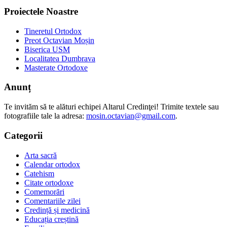
Proiectele Noastre
Tineretul Ortodox
Preot Octavian Moșin
Biserica USM
Localitatea Dumbrava
Masterate Ortodoxe
Anunț
Te invităm să te alături echipei Altarul Credinţei! Trimite textele sau
fotografiile tale la adresa:
mosin.octavian@gmail.com
.
Categorii
Arta sacră
Calendar ortodox
Catehism
Citate ortodoxe
Comemorări
Comentariile zilei
Credință și medicină
Educația creștină