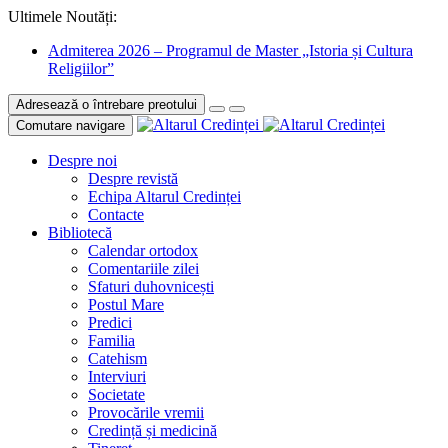
Ultimele Noutăți:
Admiterea 2026 – Programul de Master „Istoria și Cultura
Religiilor”
Adresează o întrebare preotului
Comutare navigare
Despre noi
Despre revistă
Echipa Altarul Credinței
Contacte
Bibliotecă
Calendar ortodox
Comentariile zilei
Sfaturi duhovnicești
Postul Mare
Predici
Familia
Catehism
Interviuri
Societate
Provocările vremii
Credință și medicină