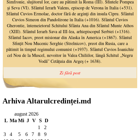
Arhiva Altarulcredinței.md
august 2026
L
Ma
Mi
J
V
S
D
1
2
3
4
5
6
7
8
9