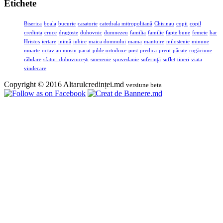
Etichete
Biserica
boala
bucurie
casatorie
catedrala mitropolitană
Chisinau
copii
copil
credinta
cruce
dragoste
duhovnic
dumnezeu
familia
familie
fapte bune
femeie
har
Hristos
iertare
inimă
iubire
maica domnului
mama
mantuire
milostenie
minune
moarte
octavian mosin
pacat
pilde ortodoxe
post
predica
preot
păcate
rugăciune
răbdare
sfaturi duhovnicești
smerenie
spovedanie
suferinţă
suflet
tineri
viata
vindecare
Copyright © 2016 Altarulcredinței.md
versiune beta