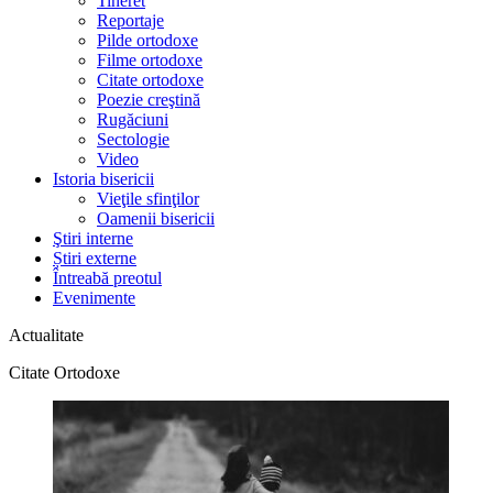
Tineret
Reportaje
Pilde ortodoxe
Filme ortodoxe
Citate ortodoxe
Poezie creştină
Rugăciuni
Sectologie
Video
Istoria bisericii
Vieţile sfinţilor
Oamenii bisericii
Ştiri interne
Știri externe
Întreabă preotul
Evenimente
Actualitate
Citate Ortodoxe