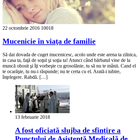
22 octombrie 2016
10018
Mucenicie în viaţa de familie
Să dai dovada de cuget mucenicesc, acolo unde este arena ta zilnica,
in casa ta, faţă de soţul şi soţia ta! Atunci când bărbatul vine de la
muncă obosit şi îţi vorbeşte cu grosolănie, tu să nu te mânii. Cand el
te ocarăşte, tu nu-i răspunde; nu te certa cu el. Arată-i iubire,
înţelegere. Rabdă. […]
13 februarie 2018
A fost oficiată slujba de sfințire a
Punctului de Asistenţă Medicală de