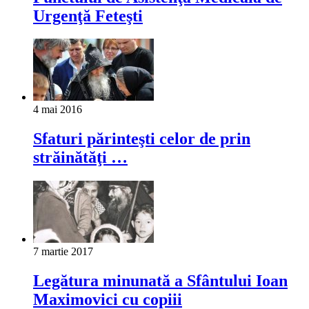
Urgenţă Feteşti
4 mai 2016
Sfaturi părinteşti celor de prin
străinătăţi …
7 martie 2017
Legătura minunată a Sfântului Ioan
Maximovici cu copiii