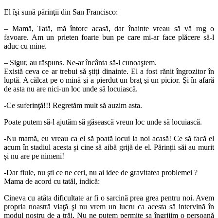
El îşi sună părinţii din San Francisco:
– Mamă, Tată, mă întorc acasă, dar înainte vreau să vă rog o
favoare. Am un prieten foarte bun pe care mi-ar face plăcere să-l
aduc cu mine.
– Sigur, au răspuns. Ne-ar încânta să-l cunoaştem.
Există ceva ce ar trebui să ştiţi dinainte. El a fost rănit îngrozitor în
luptă. A călcat pe o mină şi a pierdut un braţ şi un picior. Şi în afară
de asta nu are nici-un loc unde să locuiască.
-Ce suferinţă!!! Regretăm mult să auzim asta.
Poate putem să-l ajutăm să găsească vreun loc unde să locuiască.
-Nu mamă, eu vreau ca el să poată locui la noi acasă! Ce să facă el
acum în stadiul acesta și cine să aibă grijă de el. Părinții săi au murit
și nu are pe nimeni!
-Dar fiule, nu şti ce ne ceri, nu ai idee de gravitatea problemei ?
Mama de acord cu tatăl, indică:
Cineva cu atâta dificultate ar fi o sarcină prea grea pentru noi. Avem
propria noastră viaţă şi nu vrem un lucru ca acesta să intervină în
modul nostru de a trăi. Nu ne putem permite sa îngrijim o persoană