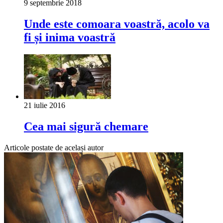
9 septembrie 2018
Unde este comoara voastră, acolo va
fi și inima voastră
21 iulie 2016
Cea mai sigură chemare
Articole postate de același autor