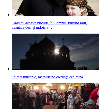
Trăiți cu această bucurie în Domnul, biruind răul,
deznădejdea, și îndoiala…
Te faci mucenic, mărturisind credinţa cea bună