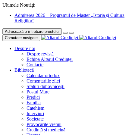
Ultimele Noutăți:
Admiterea 2026 – Programul de Master „Istoria și Cultura
Religiilor”
Adresează o întrebare preotului
Comutare navigare
Despre noi
Despre revistă
Echipa Altarul Credinței
Contacte
Bibliotecă
Calendar ortodox
Comentariile zilei
Sfaturi duhovnicești
Postul Mare
Predici
Familia
Catehism
Interviuri
Societate
Provocările vremii
Credință și medicină