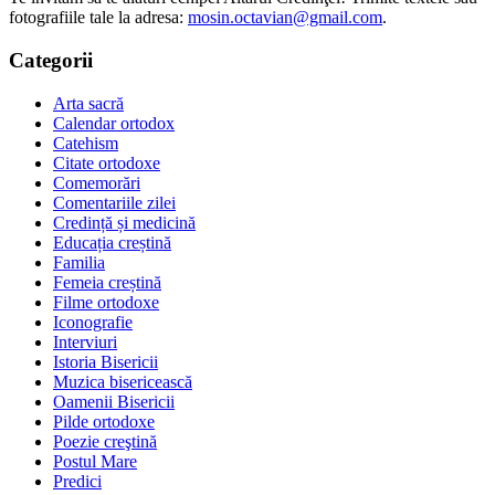
fotografiile tale la adresa:
mosin.octavian@gmail.com
.
Categorii
Arta sacră
Calendar ortodox
Catehism
Citate ortodoxe
Comemorări
Comentariile zilei
Credință și medicină
Educația creștină
Familia
Femeia creștină
Filme ortodoxe
Iconografie
Interviuri
Istoria Bisericii
Muzica bisericească
Oamenii Bisericii
Pilde ortodoxe
Poezie creştină
Postul Mare
Predici