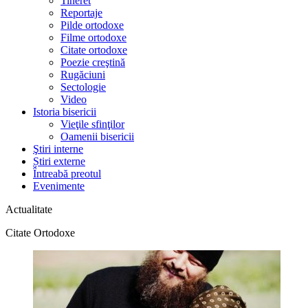
Tineret
Reportaje
Pilde ortodoxe
Filme ortodoxe
Citate ortodoxe
Poezie creştină
Rugăciuni
Sectologie
Video
Istoria bisericii
Vieţile sfinţilor
Oamenii bisericii
Ştiri interne
Știri externe
Întreabă preotul
Evenimente
Actualitate
Citate Ortodoxe