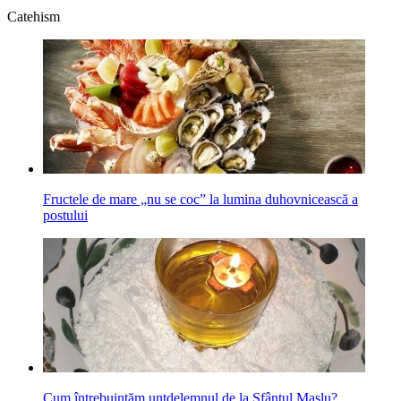
Catehism
Fructele de mare „nu se coc” la lumina duhovnicească a
postului
Cum întrebuinţăm untdelemnul de la Sfântul Maslu?