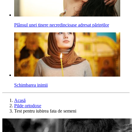
Plânsul unei tinere necredincioase adresat părinților
Schimbarea inimii
Acasă
Pilde ortodoxe
Test pentru iubirea fata de semeni