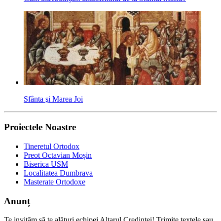
Sfânta şi Marea Joi
Proiectele Noastre
Tineretul Ortodox
Preot Octavian Moșin
Biserica USM
Localitatea Dumbrava
Masterate Ortodoxe
Anunț
Te invităm să te alături echipei Altarul Credinţei! Trimite textele sau