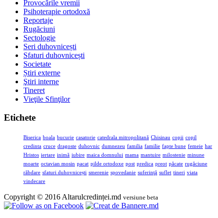
Provocările vremii
Psihoterapie ortodoxă
Reportaje
Rugăciuni
Sectologie
Seri duhovnicești
Sfaturi duhovnicești
Societate
Știri externe
Ştiri interne
Tineret
Vieţile Sfinţilor
Etichete
Biserica
boala
bucurie
casatorie
catedrala mitropolitană
Chisinau
copii
copil
credinta
cruce
dragoste
duhovnic
dumnezeu
familia
familie
fapte bune
femeie
har
Hristos
iertare
inimă
iubire
maica domnului
mama
mantuire
milostenie
minune
moarte
octavian mosin
pacat
pilde ortodoxe
post
predica
preot
păcate
rugăciune
răbdare
sfaturi duhovnicești
smerenie
spovedanie
suferinţă
suflet
tineri
viata
vindecare
Copyright © 2016 Altarulcredinței.md
versiune beta