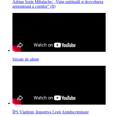
Adrian Sorin Mihalache: „Viaţa spirituală şi dezvoltarea
armonioasă a copiilor” (II)
Şiroaie de sânge
ÎPS Vladimir, împotriva Legii Antidiscriminare