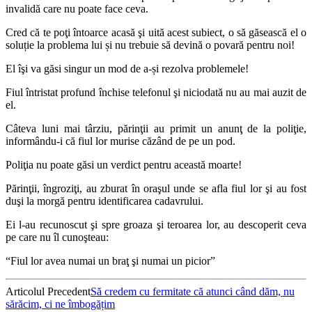
invalidă care nu poate face ceva.
Cred că te poţi întoarce acasă şi uită acest subiect, o să găsească el o
soluție la problema lui și nu trebuie să devină o povară pentru noi!
El îşi va găsi singur un mod de a-și rezolva problemele!
Fiul întristat profund închise telefonul şi niciodată nu au mai auzit de
el.
Câteva luni mai târziu, părinţii au primit un anunţ de la poliţie,
informându-i că fiul lor murise căzând de pe un pod.
Poliţia nu poate găsi un verdict pentru această moarte!
Părinţii, îngroziţi, au zburat în oraşul unde se afla fiul lor şi au fost
duşi la morgă pentru identificarea cadavrului.
Ei l-au recunoscut şi spre groaza şi teroarea lor, au descoperit ceva
pe care nu îl cunoşteau:
“Fiul lor avea numai un braţ şi numai un picior”
Articolul Precedent
Să credem cu fermitate că atunci când dăm, nu
sărăcim, ci ne îmbogățim