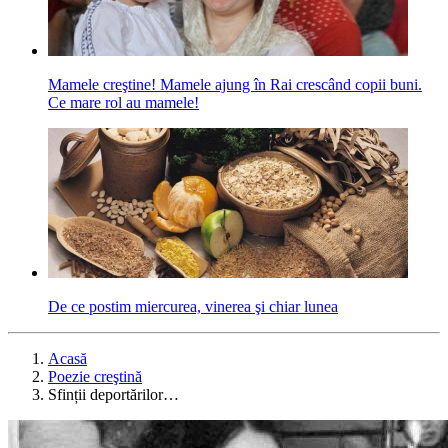
Mamele creştine! Mamele ajung în Rai crescând copii buni.
Ce mare rol au mamele!
De ce postim miercurea, vinerea şi chiar lunea
Acasă
Poezie creştină
Sfinții deportărilor…