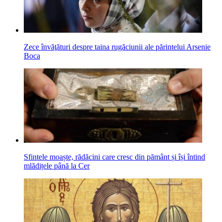
Zece învăţături despre taina rugăciunii ale părintelui Arsenie
Boca
Sfintele moaște, rădăcini care cresc din pământ și își întind
mlădițele până la Cer