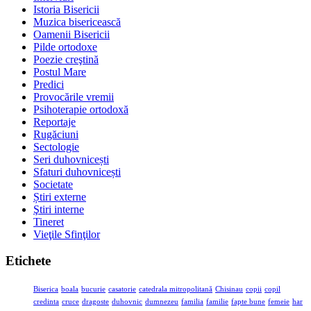
Istoria Bisericii
Muzica bisericească
Oamenii Bisericii
Pilde ortodoxe
Poezie creştină
Postul Mare
Predici
Provocările vremii
Psihoterapie ortodoxă
Reportaje
Rugăciuni
Sectologie
Seri duhovnicești
Sfaturi duhovnicești
Societate
Știri externe
Ştiri interne
Tineret
Vieţile Sfinţilor
Etichete
Biserica
boala
bucurie
casatorie
catedrala mitropolitană
Chisinau
copii
copil
credinta
cruce
dragoste
duhovnic
dumnezeu
familia
familie
fapte bune
femeie
har