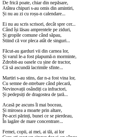
De frică poate, chiar din nepăsare,
Atâtea chipuri s-au omis din amintiri,
Și nu au zi cu roșu-n calendare...
Ei nu au scris scrisori, decât spre cer...
Când își lăsau amprentele pe ziduri,
Și gropile comune când săpau,
Stiind că vor pleca atât de singuri...
Făcut-au garduri vii din carnea lor,
Și varul le-a fost plapumă-n morminte,
Zdrobit-au oasele cu șine de tractor,
Că să ascundă lacrimile sfinte...
Martiri s-au stins, dar n-a fost vina lor,
Cu semne de-ntrebare când plecară,
Nevinovații osândiți ca infractori,
Și pedepsiți de dragostea de țară...
Acasă pe ascuns îi mai boceau,
Și mirosea a moarte prin altare,
Pe-acei părinți, bunei ce se pierdeau,
În lagăre de mare concentrare...
Femei, copii, ai mei, ai tăi, ai lor