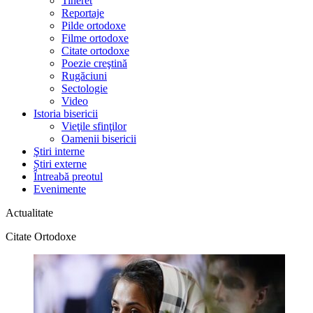
Tineret
Reportaje
Pilde ortodoxe
Filme ortodoxe
Citate ortodoxe
Poezie creştină
Rugăciuni
Sectologie
Video
Istoria bisericii
Vieţile sfinţilor
Oamenii bisericii
Ştiri interne
Știri externe
Întreabă preotul
Evenimente
Actualitate
Citate Ortodoxe