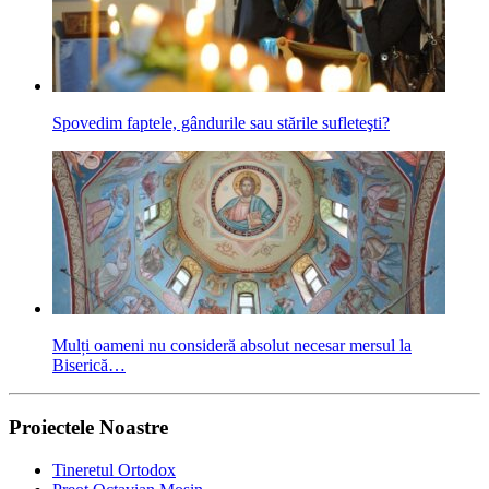
Spovedim faptele, gândurile sau stările sufleteşti?
Mulți oameni nu consideră absolut necesar mersul la
Biserică…
Proiectele Noastre
Tineretul Ortodox