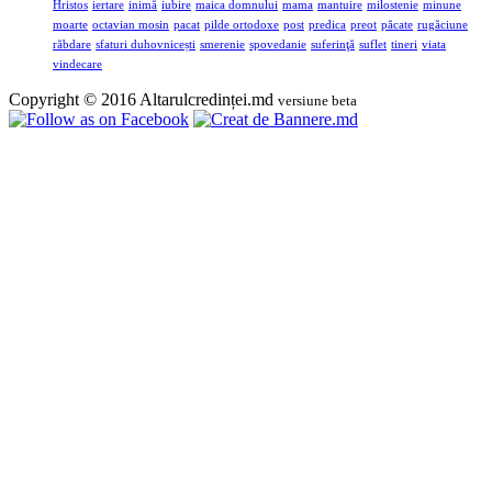
Hristos
iertare
inimă
iubire
maica domnului
mama
mantuire
milostenie
minune
moarte
octavian mosin
pacat
pilde ortodoxe
post
predica
preot
păcate
rugăciune
răbdare
sfaturi duhovnicești
smerenie
spovedanie
suferinţă
suflet
tineri
viata
vindecare
Copyright © 2016 Altarulcredinței.md
versiune beta