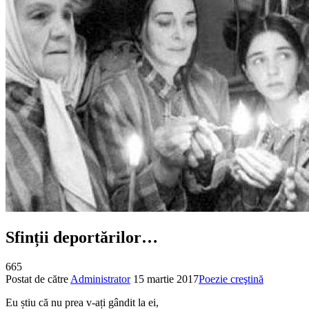
Sfinții deportărilor…
665
Postat de către
Administrator
15 martie 2017
Poezie creştină
Eu știu că nu prea v-ați gândit la ei,