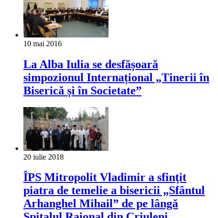
10 mai 2016
La Alba Iulia se desfășoară
simpozionul Internațional „Tinerii în
Biserică și în Societate”
20 iulie 2018
ÎPS Mitropolit Vladimir a sfinţit
piatra de temelie a bisericii „Sfântul
Arhanghel Mihail” de pe lângă
Spitalul Raional din Criuleni