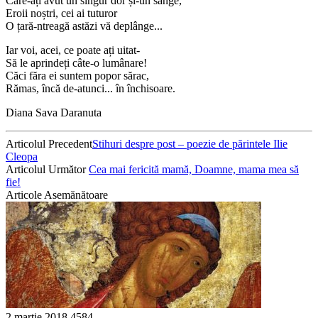
Care-ați avut un singur dor și-un sânge,
Eroii noștri, cei ai tuturor
O țară-ntreagă astăzi vă deplânge...
Iar voi, acei, ce poate ați uitat-
Să le aprindeți câte-o lumânare!
Căci făra ei suntem popor sărac,
Rămas, încă de-atunci... în închisoare.
Diana Sava Daranuta
Articolul Precedent
Stihuri despre post – poezie de părintele Ilie
Cleopa
Articolul Următor
Сea mai fericită mamă, Doamne, mama mea să
fie!
Articole Asemănătoare
2 martie 2018
4584