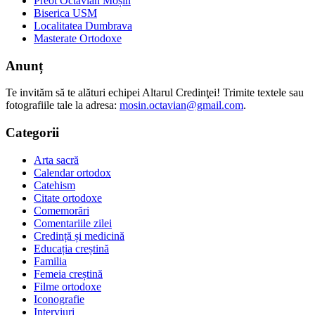
Preot Octavian Moșin
Biserica USM
Localitatea Dumbrava
Masterate Ortodoxe
Anunț
Te invităm să te alături echipei Altarul Credinţei! Trimite textele sau
fotografiile tale la adresa:
mosin.octavian@gmail.com
.
Categorii
Arta sacră
Calendar ortodox
Catehism
Citate ortodoxe
Comemorări
Comentariile zilei
Credință și medicină
Educația creștină
Familia
Femeia creștină
Filme ortodoxe
Iconografie
Interviuri