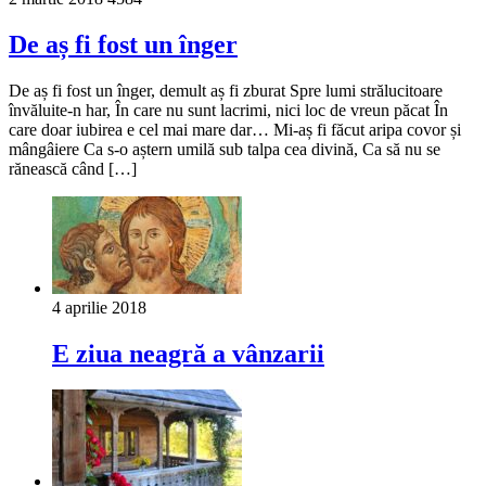
De aș fi fost un înger
De aș fi fost un înger, demult aș fi zburat Spre lumi strălucitoare
învăluite-n har, În care nu sunt lacrimi, nici loc de vreun păcat În
care doar iubirea e cel mai mare dar… Mi-aș fi făcut aripa covor și
mângâiere Ca s-o aștern umilă sub talpa cea divină, Ca să nu se
rănească când […]
4 aprilie 2018
E ziua neagră a vânzarii