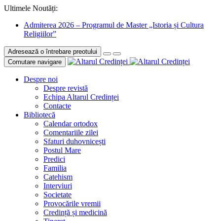
Ultimele Noutăți:
Admiterea 2026 – Programul de Master „Istoria și Cultura
Religiilor”
Adresează o întrebare preotului
Comutare navigare
Despre noi
Despre revistă
Echipa Altarul Credinței
Contacte
Bibliotecă
Calendar ortodox
Comentariile zilei
Sfaturi duhovnicești
Postul Mare
Predici
Familia
Catehism
Interviuri
Societate
Provocările vremii
Credință și medicină