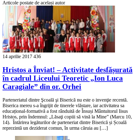
Articole postate de același autor
14 aprilie 2017
436
Hristos a Înviat! – Activitate desfășurată
în cadrul Liceului Teoretic „Ion Luca
Caragiale” din or. Orhei
Parteneriatul dintre Şcoală şi Biserică nu este o invenţie recentă.
Biserica mereu s-a îngrijit de tinerele vlăstare, iar activitatea sa
educațional-formativă a fost rânduită de Însuși Mântuitorul Iisus
Hristos, prin îndemnul: „Lăsaţi copiii să vină la Mine” (Marcu 10,
14). Întărirea legăturilor de parteneriat dintre Biserică și Școală
reprezintă un deziderat comun, în urma căruia au […]