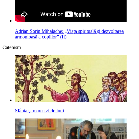
Adrian Sorin Mihalache: „Viaţa spirituală şi dezvoltarea
armonioasă a copiilor” (II)
Catehism
Sfânta şi marea zi de luni