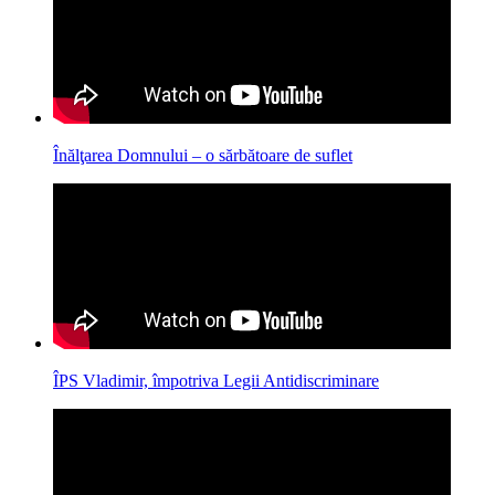
Înălţarea Domnului – o sărbătoare de suflet
ÎPS Vladimir, împotriva Legii Antidiscriminare