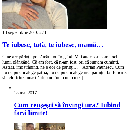
13 septembrie 2016
271
Te iubesc, tată, te iubesc, mamă…
Cine are părinţi, pe pământ nu în gând, Mai aude și-n somn ochii
lumii plângând. Că am fost, că n-am fost, ori că suntem cuminţi,
Astăzi, îmbătrânind, ne e dor de părinţi… Adrian Păunescu Cum
nu ne putem alege patria, nu ne putem alege nici părinții. Iar fericirea
și nefericirea noastră depind, în mare parte, […]
18 mai 2017
Cum reuşeşti să învingi ura? Iubind
fără limite!