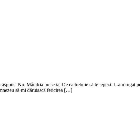
spuns: Nu. Mândria nu se ia. De ea trebuie să te lepezi. L-am rugat 
mnezeu să-mi dăruiască fericirea […]