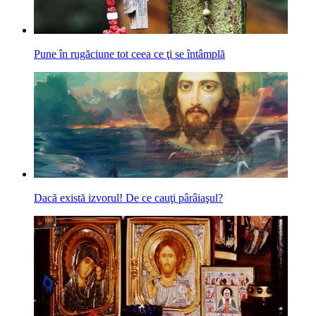
Pune în rugăciune tot ceea ce ţi se întâmplă
Dacă există izvorul! De ce cauţi pârâiaşul?