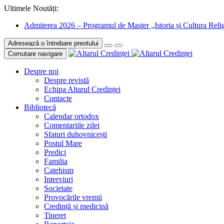
Ultimele Noutăți:
Admiterea 2026 – Programul de Master „Istoria și Cultura Relig
Adresează o întrebare preotului
Comutare navigare
Despre noi
Despre revistă
Echipa Altarul Credinței
Contacte
Bibliotecă
Calendar ortodox
Comentariile zilei
Sfaturi duhovnicești
Postul Mare
Predici
Familia
Catehism
Interviuri
Societate
Provocările vremii
Credință și medicină
Tineret