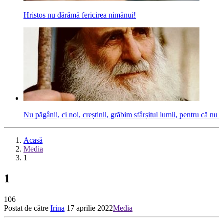
Hristos nu dărâmă fericirea nimănui!
Nu păgânii, ci noi, creștinii, grăbim sfârșitul lumii, pentru că
Acasă
Media
1
1
106
Postat de către
Irina
17 aprilie 2022
Media