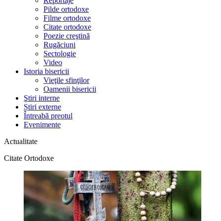
Reportaje
Pilde ortodoxe
Filme ortodoxe
Citate ortodoxe
Poezie creştină
Rugăciuni
Sectologie
Video
Istoria bisericii
Vieţile sfinţilor
Oamenii bisericii
Ştiri interne
Știri externe
Întreabă preotul
Evenimente
Actualitate
Citate Ortodoxe