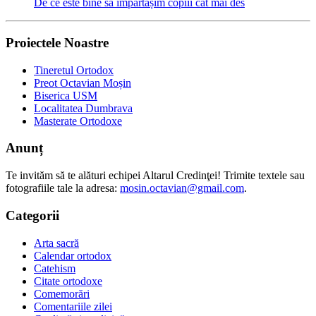
De ce este bine să împărtășim copiii cât mai des
Proiectele Noastre
Tineretul Ortodox
Preot Octavian Moșin
Biserica USM
Localitatea Dumbrava
Masterate Ortodoxe
Anunț
Te invităm să te alături echipei Altarul Credinţei! Trimite textele sau
fotografiile tale la adresa:
mosin.octavian@gmail.com
.
Categorii
Arta sacră
Calendar ortodox
Catehism
Citate ortodoxe
Comemorări
Comentariile zilei