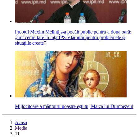
Preotul Maxim Melinti s-a pocăit public pentru a doua oară:
„Îmi cer iertare în fața ÎPS Vladimir pentru problemele și
situațiile create”
Mijlocitoare a mântuirii noastre ești tu, Maica lui Dumnezeu!
Acasă
Media
11