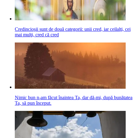
Credincioşii sunt de două categorii: unii cred, iar ceilalţi, cei
mai mulţi, cred că cred
Nimic bun n-am făcut înaintea Ta, dar dă-mi, după bunătatea
Ta, să pun început.