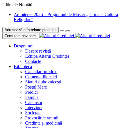
Ultimele Noutăți:
Admiterea 2026 – Programul de Master „Istoria și Cultura
Religiilor”
Adresează o întrebare preotului
Comutare navigare
Despre noi
Despre revistă
Echipa Altarul Credinței
Contacte
Bibliotecă
Calendar ortodox
Comentariile zilei
Sfaturi duhovnicești
Postul Mare
Predici
Familia
Catehism
Interviuri
Societate
Provocările vremii
Credință și medicină