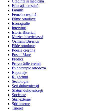
Credință și medicină
Educația creștină
Familia
Femeia creștină
Filme ortodoxe
Iconografie
Interviuri
Istoria Bisericii
Muzica bisericească
Oamenii Bisericii
Pilde ortodoxe
Poezie creştină
Postul Mare
Predici
Provocările vremii
Psihoterapie ortodoxă
Reportaje
Rugăciuni
Sectologie
Seri duhovnicești
Sfaturi duhovnicești
Societate
Știri externe
Ştiri interne
Tineret