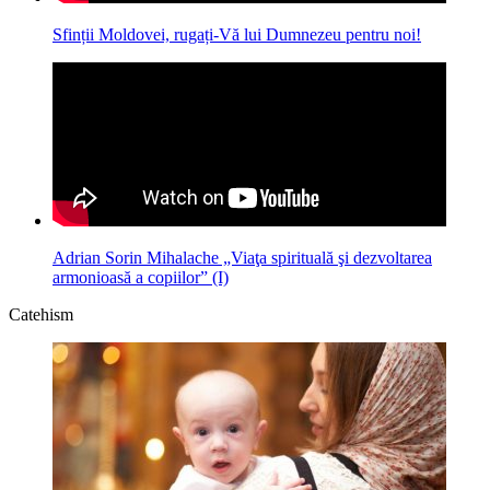
Sfinții Moldovei, rugați-Vă lui Dumnezeu pentru noi!
Adrian Sorin Mihalache „Viaţa spirituală şi dezvoltarea
armonioasă a copiilor” (I)
Catehism