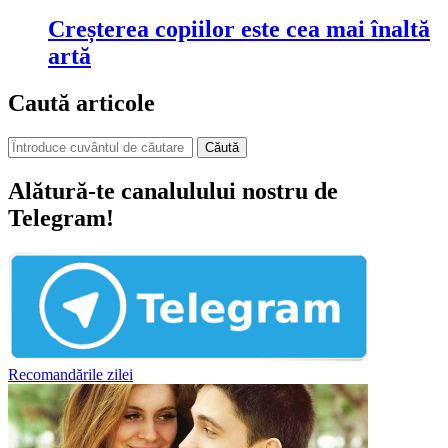
Creșterea copiilor este cea mai înaltă
artă
Caută articole
Căută
Alătură-te canalulului nostru de
Telegram!
Recomandările zilei