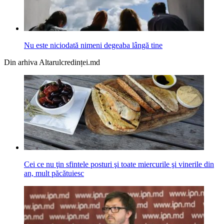
Nu este niciodată nimeni degeaba lângă tine
Din arhiva Altarulcredinței.md
Cei ce nu ţin sfintele posturi şi toate miercurile şi vinerile din
an, mult păcătuiesc