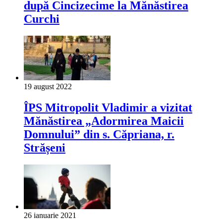
după Cincizecime la Mănăstirea
Curchi
19 august 2022
ÎPS Mitropolit Vladimir a vizitat
Mănăstirea „Adormirea Maicii
Domnului” din s. Căpriana, r.
Strășeni
26 ianuarie 2021