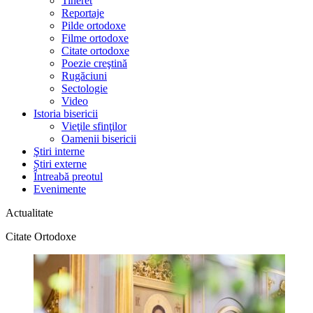
Tineret
Reportaje
Pilde ortodoxe
Filme ortodoxe
Citate ortodoxe
Poezie creştină
Rugăciuni
Sectologie
Video
Istoria bisericii
Vieţile sfinţilor
Oamenii bisericii
Ştiri interne
Știri externe
Întreabă preotul
Evenimente
Actualitate
Citate Ortodoxe