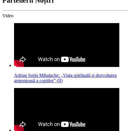
Partenerii Noștri
Video
Adrian Sorin Mihalache: „Viaţa spirituală şi dezvoltarea
armonioasă a copiilor” (II)