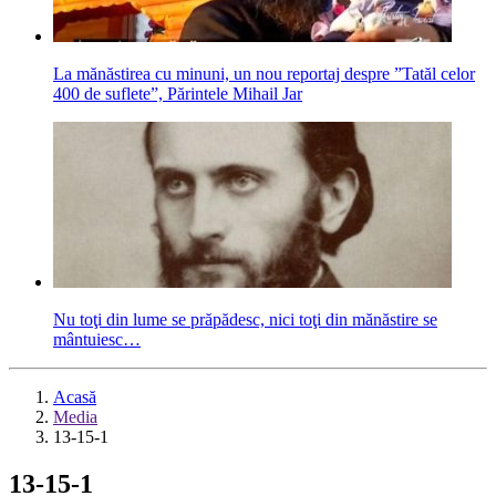
La mănăstirea cu minuni, un nou reportaj despre ”Tatăl celor
400 de suflete”, Părintele Mihail Jar
Nu toţi din lume se prăpădesc, nici toţi din mănăstire se
mântuiesc…
Acasă
Media
13-15-1
13-15-1