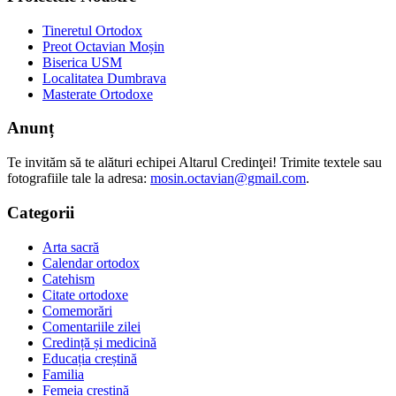
Tineretul Ortodox
Preot Octavian Moșin
Biserica USM
Localitatea Dumbrava
Masterate Ortodoxe
Anunț
Te invităm să te alături echipei Altarul Credinţei! Trimite textele sau
fotografiile tale la adresa:
mosin.octavian@gmail.com
.
Categorii
Arta sacră
Calendar ortodox
Catehism
Citate ortodoxe
Comemorări
Comentariile zilei
Credință și medicină
Educația creștină
Familia
Femeia creștină