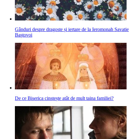
Gânduri despre dragoste și iertare de la Ieromonah Savatie
Baștovoi
De ce Biserica cinstește atât de mult taina familiei?