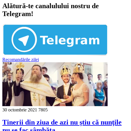
Alătură-te canalulului nostru de
Telegram!
Recomandările zilei
30 octombrie 2021
7805
Tinerii din ziua de azi nu ştiu că nunţile
nu se fac sâmbăta