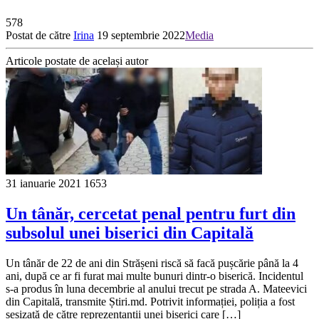
578
Postat de către
Irina
19 septembrie 2022
Media
Articole postate de același autor
31 ianuarie 2021
1653
Un tânăr, cercetat penal pentru furt din
subsolul unei biserici din Capitală
Un tânăr de 22 de ani din Strășeni riscă să facă pușcărie până la 4
ani, după ce ar fi furat mai multe bunuri dintr-o biserică. Incidentul
s-a produs în luna decembrie al anului trecut pe strada A. Mateevici
din Capitală, transmite Știri.md. Potrivit informației, poliția a fost
sesizată de către reprezentanții unei biserici care […]