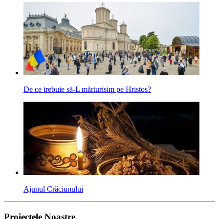
De ce trebuie să-L mărturisim pe Hristos?
Ajunul Crăciunului
Proiectele Noastre