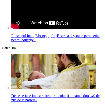
Episcopul Ioan (Moşneguţu): „Biserica şi şcoala: parteneriat
pentru educaţie.”
Catehism
De ce se face îmbisericirea pruncului şi a mamei după 40 de
zile de la naştere?