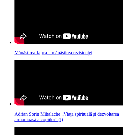
Mănăstirea Japca – mănăstirea rezistenței
Adrian Sorin Mihalache „Viaţa spirituală şi dezvoltarea
armonioasă a copiilor” (I)