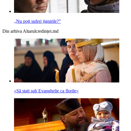
„Nu poţi suferi jignirile?”
Din arhiva Altarulcredinței.md
«Să staţi sub Evan­ghelie ca florile»