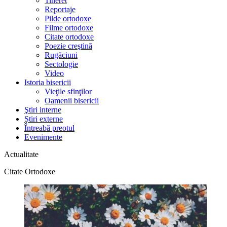
Tineret
Reportaje
Pilde ortodoxe
Filme ortodoxe
Citate ortodoxe
Poezie creştină
Rugăciuni
Sectologie
Video
Istoria bisericii
Vieţile sfinţilor
Oamenii bisericii
Ştiri interne
Știri externe
Întreabă preotul
Evenimente
Actualitate
Citate Ortodoxe