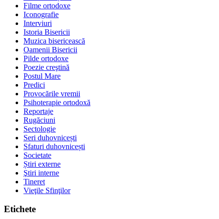
Filme ortodoxe
Iconografie
Interviuri
Istoria Bisericii
Muzica bisericească
Oamenii Bisericii
Pilde ortodoxe
Poezie creştină
Postul Mare
Predici
Provocările vremii
Psihoterapie ortodoxă
Reportaje
Rugăciuni
Sectologie
Seri duhovnicești
Sfaturi duhovnicești
Societate
Știri externe
Ştiri interne
Tineret
Vieţile Sfinţilor
Etichete