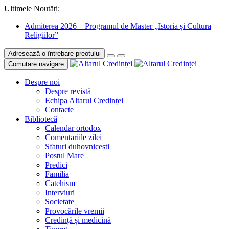
Ultimele Noutăți:
Admiterea 2026 – Programul de Master „Istoria și Cultura
Religiilor”
Adresează o întrebare preotului
Comutare navigare
Despre noi
Despre revistă
Echipa Altarul Credinței
Contacte
Bibliotecă
Calendar ortodox
Comentariile zilei
Sfaturi duhovnicești
Postul Mare
Predici
Familia
Catehism
Interviuri
Societate
Provocările vremii
Credință și medicină