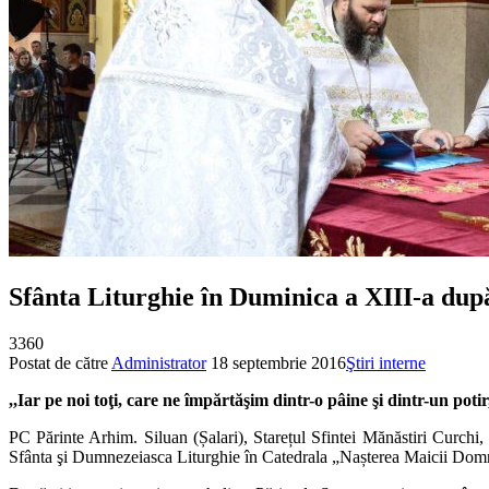
Sfânta Liturghie în Duminica a XIII-a dup
3360
Postat de către
Administrator
18 septembrie 2016
Ştiri interne
,,Iar pe noi toţi, care ne împărtăşim dintr-o pâine şi dintr-un poti
PC Părinte Arhim. Siluan (Șalari), Starețul Sfintei Mănăstiri Curchi, 
Sfânta şi Dumnezeiasca Liturghie în Catedrala „Nașterea Maicii Domnulu