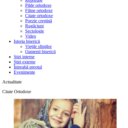
Reportaje
Pilde ortodoxe
Filme ortodoxe
Citate ortodoxe
Poezie creştină
Rugăciuni
Sectologie
Video
Istoria bisericii
Vieţile sfinţilor
Oamenii bisericii
Ştiri interne
Știri externe
Întreabă preotul
Evenimente
Actualitate
Citate Ortodoxe