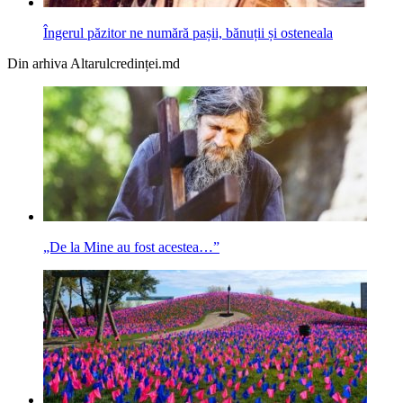
Îngerul păzitor ne numără pașii, bănuții și osteneala
Din arhiva Altarulcredinței.md
„De la Mine au fost acestea…”