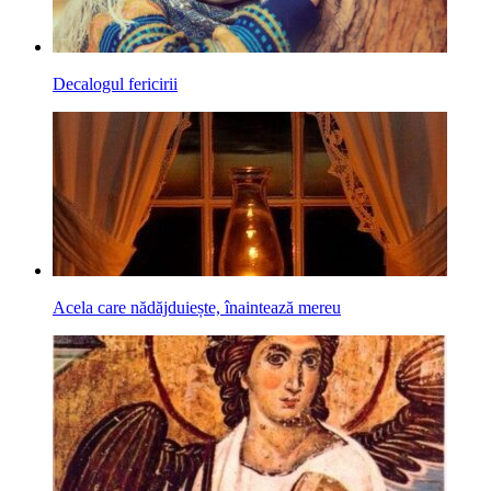
Decalogul fericirii
Acela care nădăjduiește, înaintează mereu