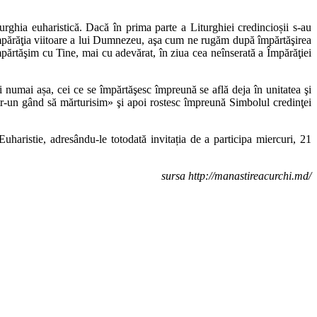
urghia euharistică. Dacă în prima parte a Liturghiei credincioșii s-au
n Împărăţia viitoare a lui Dumnezeu, aşa cum ne rugăm după împărtăşirea
părtăşim cu Tine, mai cu adevărat, în ziua cea neînserată a Împărăţiei
 numai așa, cei ce se împărtăşesc împreună se află deja în unitatea şi
ntr-un gând să mărturisim» şi apoi rostesc împreună Simbolul credinţei
Euharistie, adresându-le totodată invitația de a participa miercuri, 21
sursa http://manastireacurchi.md/