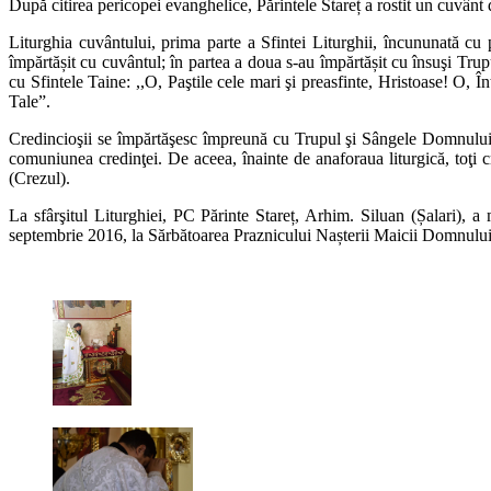
După citirea pericopei evanghelice, Părintele Stareț a rostit un cuvânt d
Liturghia cuvântului, prima parte a Sfintei Liturghii, încununată cu 
împărtășit cu cuvântul; în partea a doua s-au împărtășit cu însuşi Tru
cu Sfintele Taine: ,,O, Paştile cele mari şi preasfinte, Hristoase! O
Tale”.
Credincioşii se împărtăşesc împreună cu Trupul şi Sângele Domnului pe
comuniunea credinţei. De aceea, înainte de anaforaua liturgică, toţi 
(Crezul).
La sfârşitul Liturghiei, PC Părinte Stareț, Arhim. Siluan (Șalari), a 
septembrie 2016, la Sărbătoarea Praznicului Nașterii Maicii Domnului, 