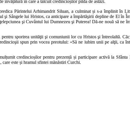
e învățătură în care a tâlcuit credincioșilor pilda de astăzi.
predica Părintelui Arhimandrit Siluan, a culminat și s-a împlinit în Lit
pul şi Sângele lui Hristos, ca anticipare a împărtăşirii depline de El î
, Înţelepciunea şi Cuvântul lui Dumnezeu şi Puterea! Dă-ne nouă să ne îm
ntru sporirea unităţii şi comuniunii lor cu Hristos şi întreolaltă. Căci
credincioşii spun prin vocea preotului: «Să ne iubim unii pe alţii, ca î
mulțumit credincioșilor pentru prezență și participare activă la Sfânta 
care este și hramul sfintei mănăstiri Curchi.