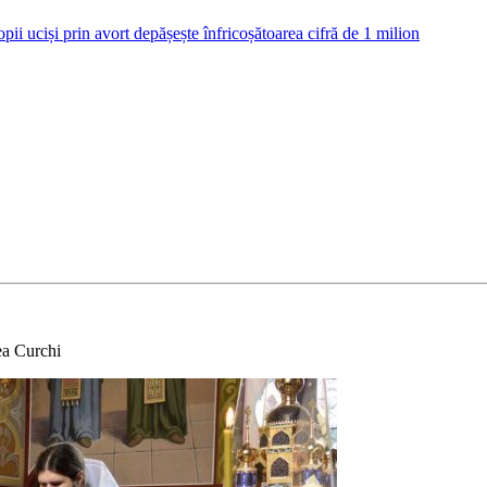
ii uciși prin avort depășește înfricoșătoarea cifră de 1 milion
ea Curchi