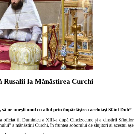
ă Rusalii la Mănăstirea Curchi
r, să ne uneşti unul cu altul prin împărtăşirea aceluiaşi Sfânt Duh”
a oficiat în Duminica a XIII-a după Cincizecime și a cinstirii Sfinților
i” a mănăstirii Curchi, în fruntea soborului de slujitori ai acestui așez