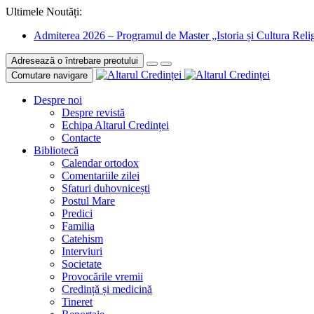
Ultimele Noutăți:
Admiterea 2026 – Programul de Master „Istoria și Cultura Relig
Adresează o întrebare preotului
Comutare navigare
Despre noi
Despre revistă
Echipa Altarul Credinței
Contacte
Bibliotecă
Calendar ortodox
Comentariile zilei
Sfaturi duhovnicești
Postul Mare
Predici
Familia
Catehism
Interviuri
Societate
Provocările vremii
Credință și medicină
Tineret