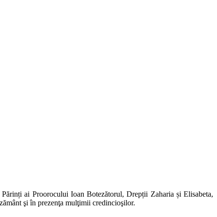
 Părinți ai Proorocului Ioan Botezătorul, Drepții Zaharia și Elisabeta,
ământ şi în prezenţa mulţimii credincioşilor.