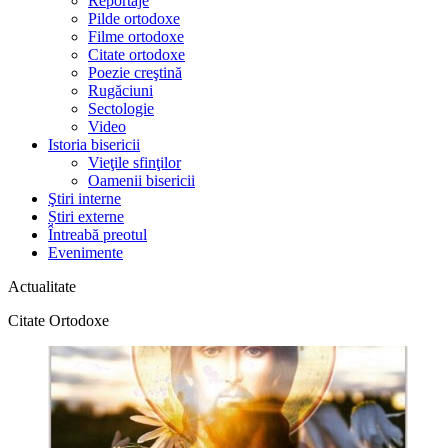
Reportaje
Pilde ortodoxe
Filme ortodoxe
Citate ortodoxe
Poezie creştină
Rugăciuni
Sectologie
Video
Istoria bisericii
Vieţile sfinţilor
Oamenii bisericii
Ştiri interne
Știri externe
Întreabă preotul
Evenimente
Actualitate
Citate Ortodoxe