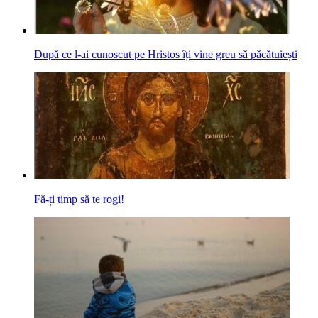
După ce l-ai cunoscut pe Hristos îți vine greu să păcătuiești
Fă-ți timp să te rogi!