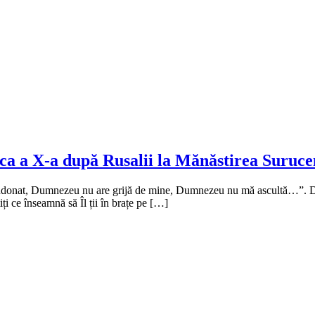
ca a X-a după Rusalii la Mănăstirea Suruce
at, Dumnezeu nu are grijă de mine, Dumnezeu nu mă ascultă…”. Dar nu-
ți ce înseamnă să Îl ții în brațe pe […]