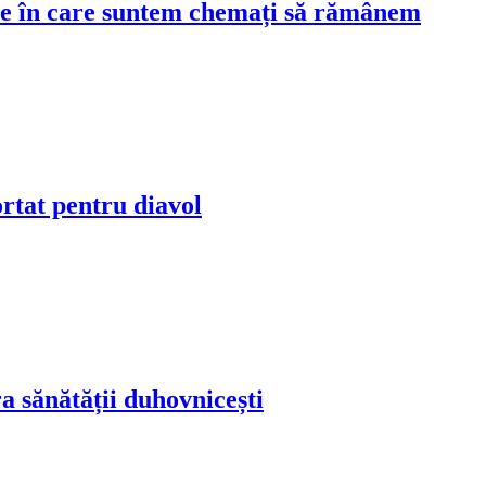
tare în care suntem chemați să rămânem
rtat pentru diavol
a sănătății duhovnicești