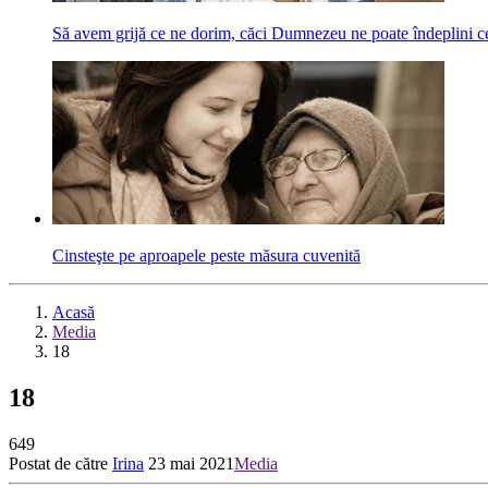
Să avem grijă ce ne dorim, căci Dumnezeu ne poate îndeplini c
Cinsteşte pe aproapele peste măsura cuvenită
Acasă
Media
18
18
649
Postat de către
Irina
23 mai 2021
Media