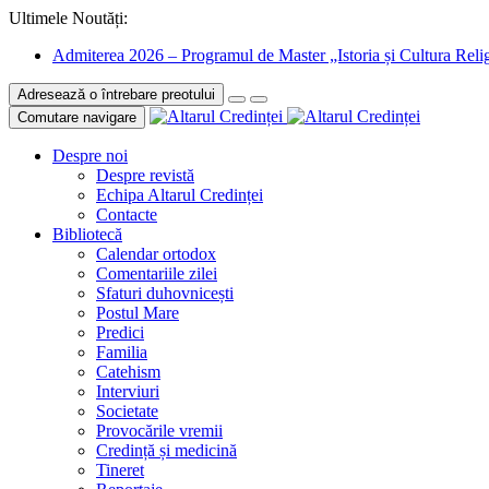
Ultimele Noutăți:
Admiterea 2026 – Programul de Master „Istoria și Cultura Relig
Adresează o întrebare preotului
Comutare navigare
Despre noi
Despre revistă
Echipa Altarul Credinței
Contacte
Bibliotecă
Calendar ortodox
Comentariile zilei
Sfaturi duhovnicești
Postul Mare
Predici
Familia
Catehism
Interviuri
Societate
Provocările vremii
Credință și medicină
Tineret