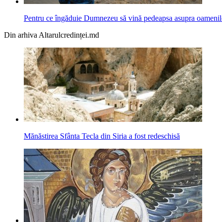
Pentru ce îngăduie Dumnezeu să vină pedeapsa asupra oamenil
Din arhiva Altarulcredinței.md
Mănăstirea Sfânta Tecla din Siria a fost redeschisă