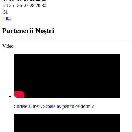
24
25
26
27
28
29
30
31
« iul.
Partenerii Noștri
Video
Suflete al meu, Scoala-te, pentru ce dormi?