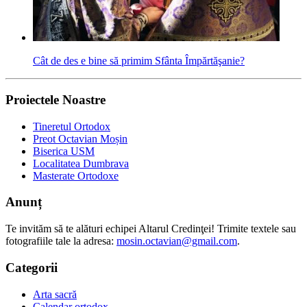
Cât de des e bine să primim Sfânta Împărtăşanie?
Proiectele Noastre
Tineretul Ortodox
Preot Octavian Moșin
Biserica USM
Localitatea Dumbrava
Masterate Ortodoxe
Anunț
Te invităm să te alături echipei Altarul Credinţei! Trimite textele sau
fotografiile tale la adresa:
mosin.octavian@gmail.com
.
Categorii
Arta sacră
Calendar ortodox