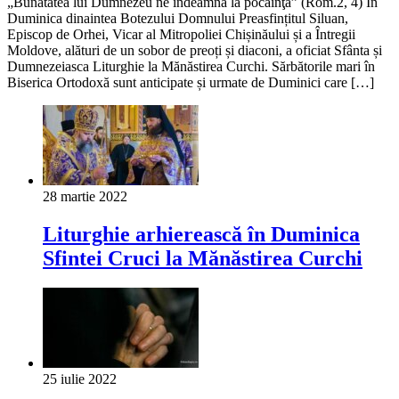
„Bunătatea lui Dumnezeu ne îndeamnă la pocăinţă” (Rom.2, 4) În
Duminica dinaintea Botezului Domnului Preasfințitul Siluan,
Episcop de Orhei, Vicar al Mitropoliei Chișinăului și a Întregii
Moldove, alături de un sobor de preoți și diaconi, a oficiat Sfânta și
Dumnezeiasca Liturghie la Mănăstirea Curchi. Sărbătorile mari în
Biserica Ortodoxă sunt anticipate și urmate de Duminici care […]
28 martie 2022
Liturghie arhierească în Duminica
Sfintei Cruci la Mănăstirea Curchi
25 iulie 2022