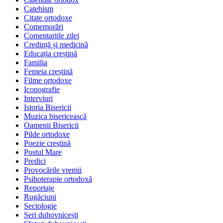
Catehism
Citate ortodoxe
Comemorări
Comentariile zilei
Credință și medicină
Educația creștină
Familia
Femeia creștină
Filme ortodoxe
Iconografie
Interviuri
Istoria Bisericii
Muzica bisericească
Oamenii Bisericii
Pilde ortodoxe
Poezie creştină
Postul Mare
Predici
Provocările vremii
Psihoterapie ortodoxă
Reportaje
Rugăciuni
Sectologie
Seri duhovnicești