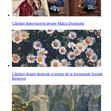
Gânduri duhovniceşti despre Maica Domnului
Gânduri despre dragoste și iertare de la Ieromonah Savatie
Baștovoi