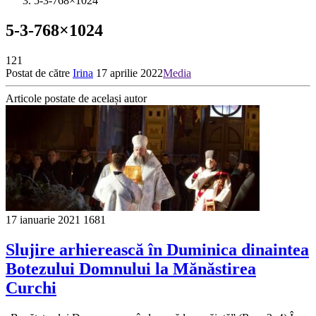
5-3-768×1024
5-3-768×1024
121
Postat de către
Irina
17 aprilie 2022
Media
Articole postate de același autor
17 ianuarie 2021
1681
Slujire arhierească în Duminica dinaintea
Botezului Domnului la Mănăstirea
Curchi