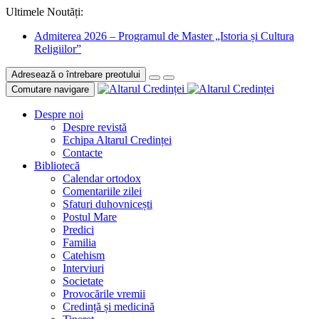
Ultimele Noutăți:
Admiterea 2026 – Programul de Master „Istoria și Cultura
Religiilor”
Adresează o întrebare preotului
Comutare navigare
Despre noi
Despre revistă
Echipa Altarul Credinței
Contacte
Bibliotecă
Calendar ortodox
Comentariile zilei
Sfaturi duhovnicești
Postul Mare
Predici
Familia
Catehism
Interviuri
Societate
Provocările vremii
Credință și medicină