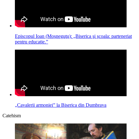
Episcopul Ioan (Moşneguţu): „Biserica şi şcoala: parteneriat
pentru educaţie.”
„Cavalerii armoniei” la Biserica din Dumbrava
Catehism