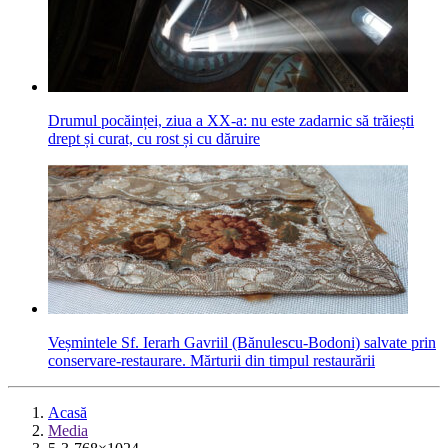
Drumul pocăinței, ziua a XX-a: nu este zadarnic să trăiești
drept și curat, cu rost și cu dăruire
Veșmintele Sf. Ierarh Gavriil (Bănulescu-Bodoni) salvate prin
conservare-restaurare. Mărturii din timpul restaurării
Acasă
Media