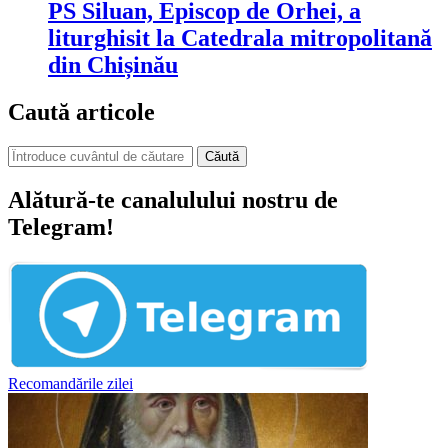
PS Siluan, Episcop de Orhei, a
liturghisit la Catedrala mitropolitană
din Chișinău
Caută articole
Căută
Alătură-te canalulului nostru de
Telegram!
Recomandările zilei