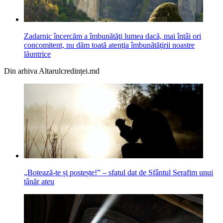
Zadarnic încercăm a îmbunătăţi lumea dacă, mai întâi ori
concomitent, nu dăm toată atenţia îmbunătăţirii noastre
lăuntrice
Din arhiva Altarulcredinței.md
„Botează-te și postește!” – sfatul dat de Sfântul Serafim unui
tânăr ateu