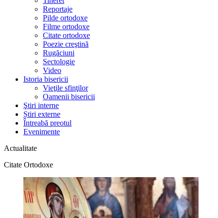
Tineret
Reportaje
Pilde ortodoxe
Filme ortodoxe
Citate ortodoxe
Poezie creştină
Rugăciuni
Sectologie
Video
Istoria bisericii
Vieţile sfinţilor
Oamenii bisericii
Ştiri interne
Știri externe
Întreabă preotul
Evenimente
Actualitate
Citate Ortodoxe