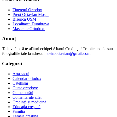
Tineretul Ortodox
Preot Octavian Moșin
Biserica USM
Localitatea Dumbrava
Masterate Ortodoxe
Anunț
Te invităm să te alături echipei Altarul Credinţei! Trimite textele sau
fotografiile tale la adresa:
mosin.octavian@gmail.com
.
Categorii
Arta sacră
Calendar ortodox
Catehism
Citate ortodoxe
Comemorări
Comentariile zilei
Credință și medicină
Educația creștină
Familia
Femeia creștină