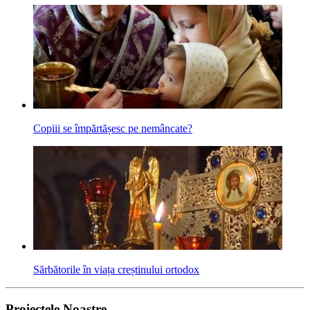
Copiii se împărtășesc pe nemâncate?
Sărbătorile în viața creștinului ortodox
Proiectele Noastre