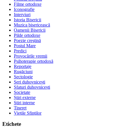
Filme ortodoxe
Iconografie
Interviuri
Istoria Bisericii
Muzica bisericească
Oamenii Bisericii
Pilde ortodoxe
Poezie creştină
Postul Mare
Predici
Provocările vremii
Psihoterapie ortodoxă
Reportaje
Rugăciuni
Sectologie
Seri duhovnicești
Sfaturi duhovnicești
Societate
Știri externe
Ştiri interne
Tineret
Vieţile Sfinţilor
Etichete