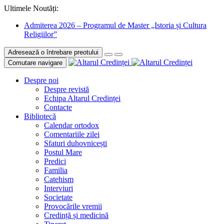
Ultimele Noutăți:
Admiterea 2026 – Programul de Master „Istoria și Cultura
Religiilor”
Adresează o întrebare preotului
Comutare navigare
Despre noi
Despre revistă
Echipa Altarul Credinței
Contacte
Bibliotecă
Calendar ortodox
Comentariile zilei
Sfaturi duhovnicești
Postul Mare
Predici
Familia
Catehism
Interviuri
Societate
Provocările vremii
Credință și medicină