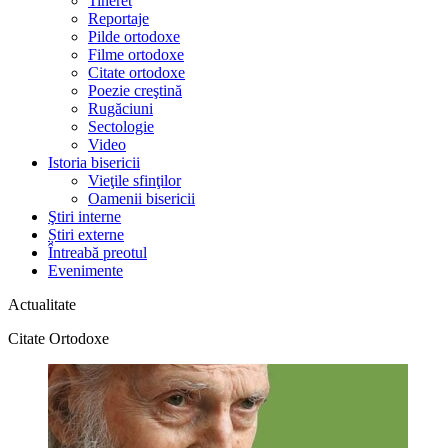
Tineret
Reportaje
Pilde ortodoxe
Filme ortodoxe
Citate ortodoxe
Poezie creştină
Rugăciuni
Sectologie
Video
Istoria bisericii
Vieţile sfinţilor
Oamenii bisericii
Ştiri interne
Știri externe
Întreabă preotul
Evenimente
Actualitate
Citate Ortodoxe