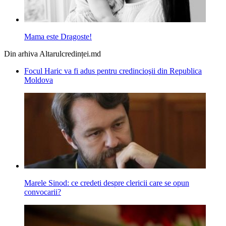
Mama este Dragoste!
Din arhiva Altarulcredinței.md
Focul Haric va fi adus pentru credincioşii din Republica
Moldova
Marele Sinod: ce credeti despre clericii care se opun
convocarii?