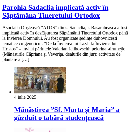
Parohia Sadaclia implicată activ în
Săptămâna Tineretului Ortodox
Asociația Obștească ”ATOS” din s. Sadaclia, r. Basarabeasca a fost
implicată activ în desfășurarea Săptămânii Tineretului Ortodox până
la Învierea Domnului. Au fost organizate ședințe duhovnicești
tematice cu genericul: ”De la Învierea lui Lazăr la Învierea lui
Hristos” – invitat părintele Valerian Jelihovschi; pelerinaj-drumeție
(Mănăstirile Căpriana și Veverița, dealurile din jur); activitate de
plantare a […]
4 iulie 2025
Mănăstirea ”Sf. Marta și Maria” a
găzduit o tabără studențească