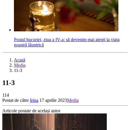
Postul bucuriei, ziua a IV-a: să devenim mai atenți la viața
noastră lăuntrică
Acasă
Media
11-3
11-3
114
Postat de către
Irina
17 aprilie 2023
Media
Articole postate de același autor