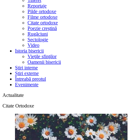
Tineret
Reportaje
Pilde ortodoxe
Filme ortodoxe
Citate ortodoxe
Poezie creştină
Rugăciuni
Sectologie
Video
Istoria bisericii
Vieţile sfinţilor
Oamenii bisericii
Ştiri interne
Știri externe
Întreabă preotul
Evenimente
Actualitate
Citate Ortodoxe