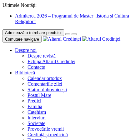
Ultimele Noutăți:
Admiterea 2026 – Programul de Master „Istoria și Cultura
Religiilor”
Adresează o întrebare preotului
Comutare navigare
Despre noi
Despre revistă
Echipa Altarul Credinței
Contacte
Bibliotecă
Calendar ortodox
Comentariile zilei
Sfaturi duhovnicești
Postul Mare
Predici
Familia
Catehism
Interviuri
Societate
Provocările vremii
Credință și medicină