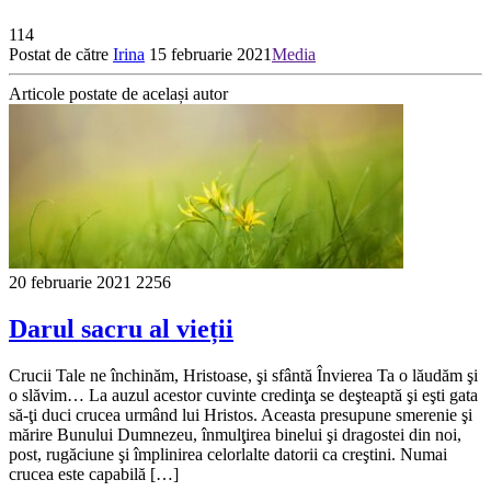
114
Postat de către
Irina
15 februarie 2021
Media
Articole postate de același autor
20 februarie 2021
2256
Darul sacru al vieții
Crucii Tale ne închinăm, Hristoase, şi sfântă Învierea Ta o lăudăm şi
o slăvim… La auzul acestor cuvinte credinţa se deşteaptă şi eşti gata
să-ţi duci crucea urmând lui Hristos. Aceasta presupune smerenie şi
mărire Bunului Dumnezeu, înmulţirea binelui şi dragostei din noi,
post, rugăciune şi împlinirea celorlalte datorii ca creştini. Numai
crucea este capabilă […]