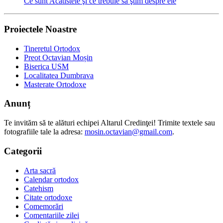
Ce sunt Acatistele şi ce trebuie să ştim despre ele
Proiectele Noastre
Tineretul Ortodox
Preot Octavian Moșin
Biserica USM
Localitatea Dumbrava
Masterate Ortodoxe
Anunț
Te invităm să te alături echipei Altarul Credinţei! Trimite textele sau
fotografiile tale la adresa:
mosin.octavian@gmail.com
.
Categorii
Arta sacră
Calendar ortodox
Catehism
Citate ortodoxe
Comemorări
Comentariile zilei