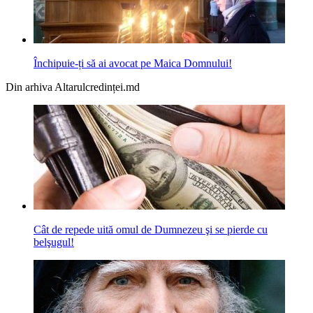
Închipuie-ți să ai avocat pe Maica Domnului!
Din arhiva Altarulcredinței.md
Cât de repede uită omul de Dumnezeu şi se pierde cu
belşugul!