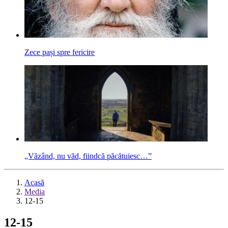
Zece pași spre fericire
„Văzând, nu văd, fiindcă păcătuiesc…”
Acasă
Media
12-15
12-15