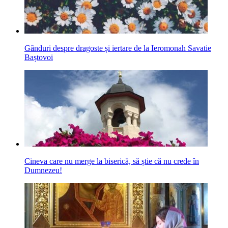
Gânduri despre dragoste și iertare de la Ieromonah Savatie
Baștovoi
Cineva care nu merge la biserică, să știe că nu crede în
Dumnezeu!