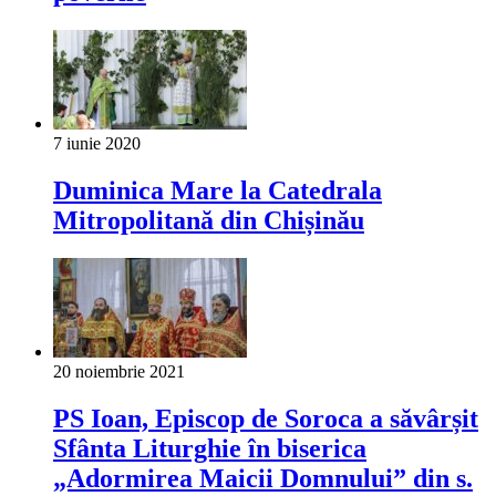
7 iunie 2020
Duminica Mare la Catedrala
Mitropolitană din Chișinău
20 noiembrie 2021
PS Ioan, Episcop de Soroca a săvârșit
Sfânta Liturghie în biserica
„Adormirea Maicii Domnului” din s.