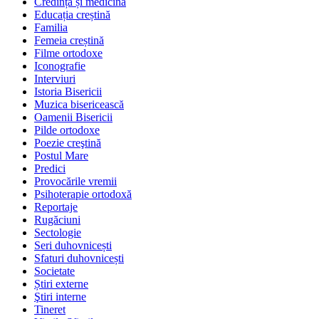
Credință și medicină
Educația creștină
Familia
Femeia creștină
Filme ortodoxe
Iconografie
Interviuri
Istoria Bisericii
Muzica bisericească
Oamenii Bisericii
Pilde ortodoxe
Poezie creştină
Postul Mare
Predici
Provocările vremii
Psihoterapie ortodoxă
Reportaje
Rugăciuni
Sectologie
Seri duhovnicești
Sfaturi duhovnicești
Societate
Știri externe
Ştiri interne
Tineret