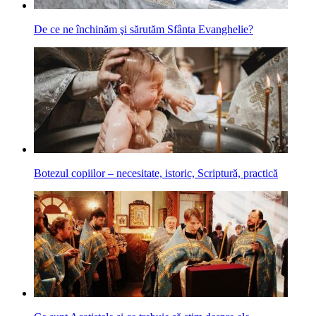
De ce ne închinăm şi sărutăm Sfânta Evanghelie?
Botezul copiilor – necesitate, istoric, Scriptură, practică