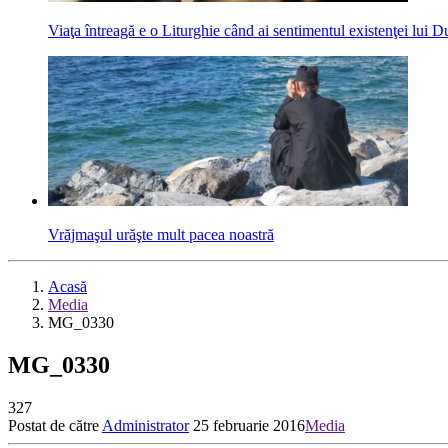
Viaţa întreagă e o Liturghie când ai sentimentul existenţei lui
Vrăjmaşul urăşte mult pacea noastră
Acasă
Media
MG_0330
MG_0330
327
Postat de către
Administrator
25 februarie 2016
Media