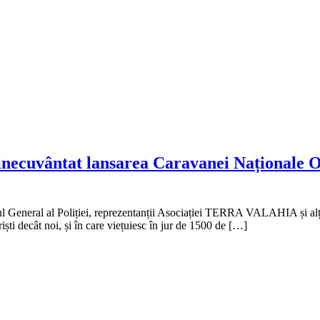
inecuvântat lansarea Caravanei Naționale O
ul General al Poliției, reprezentanții Asociației TERRA VALAHIA și alț
riști decât noi, și în care viețuiesc în jur de 1500 de […]