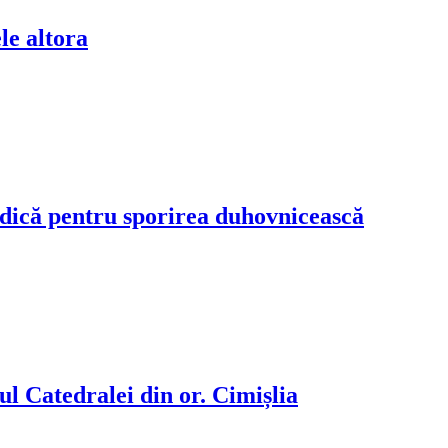
ele altora
iedică pentru sporirea duhovnicească
 Catedralei din or. Cimișlia