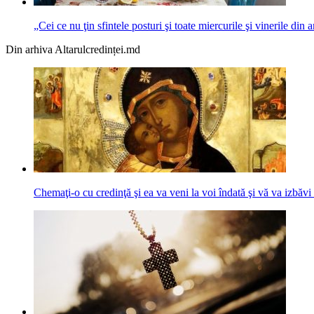
„Cei ce nu ţin sfintele posturi şi toate miercurile şi vinerile din
Din arhiva Altarulcredinței.md
Chemaţi-o cu credinţă şi ea va veni la voi îndată şi vă va izbăvi 