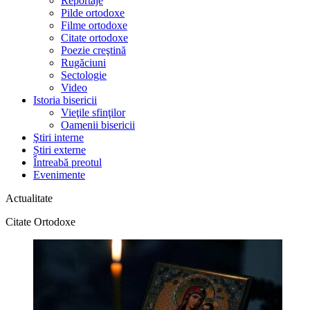
Reportaje
Pilde ortodoxe
Filme ortodoxe
Citate ortodoxe
Poezie creştină
Rugăciuni
Sectologie
Video
Istoria bisericii
Vieţile sfinţilor
Oamenii bisericii
Ştiri interne
Știri externe
Întreabă preotul
Evenimente
Actualitate
Citate Ortodoxe