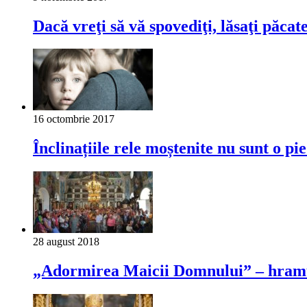
Dacă vreţi să vă spovediţi, lăsaţi păcat
16 octombrie 2017
Înclinațiile rele moștenite nu sunt o p
28 august 2018
„Adormirea Maicii Domnului” – hramul