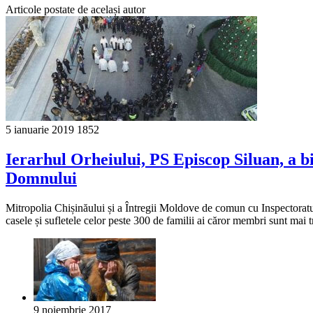
Articole postate de același autor
5 ianuarie 2019
1852
Ierarhul Orheiului, PS Episcop Siluan, a b
Domnului
Mitropolia Chișinăului și a Întregii Moldove de comun cu Inspectorat
casele și sufletele celor peste 300 de familii ai căror membri sunt mai t
9 noiembrie 2017