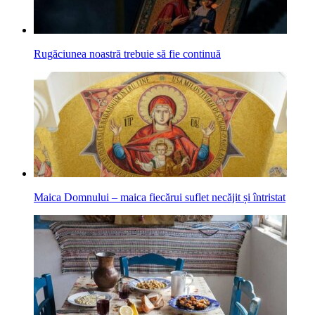
Rugăciunea noastră trebuie să fie continuă
Maica Domnului – maica fiecărui suflet necăjit și întristat