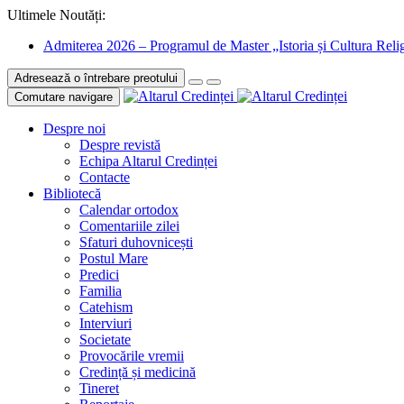
Ultimele Noutăți:
Admiterea 2026 – Programul de Master „Istoria și Cultura Relig
Adresează o întrebare preotului
Comutare navigare
Despre noi
Despre revistă
Echipa Altarul Credinței
Contacte
Bibliotecă
Calendar ortodox
Comentariile zilei
Sfaturi duhovnicești
Postul Mare
Predici
Familia
Catehism
Interviuri
Societate
Provocările vremii
Credință și medicină
Tineret