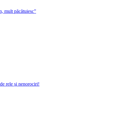
 an, mult păcătuiesc”
de rele şi nenorociri!