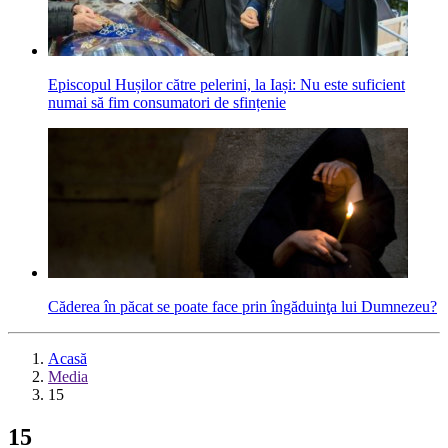
Episcopul Hușilor către pelerini, la Iași: Nu este suficient
numai să fim consumatori de sfințenie
Căderea în păcat se poate face prin îngăduinţa lui Dumnezeu?
Acasă
Media
15
15