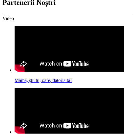
Partenerii Noștri
Video
Mamă, ştii tu, oare, datoria ta?