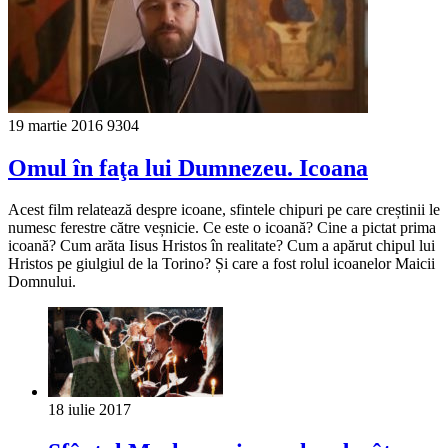
19 martie 2016
9304
Omul în faţa lui Dumnezeu. Icoana
Acest film relatează despre icoane, sfintele chipuri pe care creștinii le
numesc ferestre către veșnicie. Ce este o icoană? Cine a pictat prima
icoană? Cum arăta Iisus Hristos în realitate? Cum a apărut chipul lui
Hristos pe giulgiul de la Torino? Și care a fost rolul icoanelor Maicii
Domnului.
18 iulie 2017