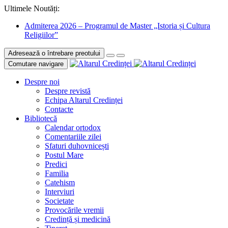
Ultimele Noutăți:
Admiterea 2026 – Programul de Master „Istoria și Cultura
Religiilor”
Adresează o întrebare preotului
Comutare navigare
Despre noi
Despre revistă
Echipa Altarul Credinței
Contacte
Bibliotecă
Calendar ortodox
Comentariile zilei
Sfaturi duhovnicești
Postul Mare
Predici
Familia
Catehism
Interviuri
Societate
Provocările vremii
Credință și medicină