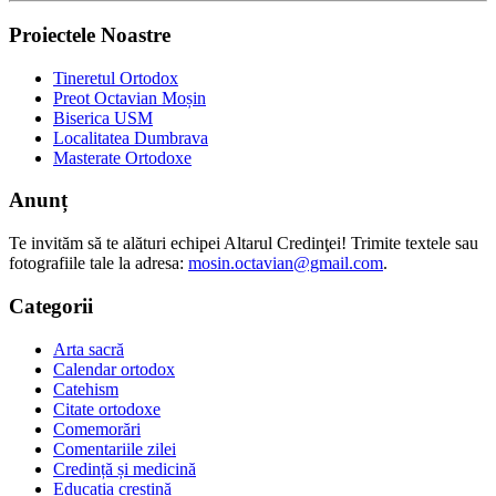
Proiectele Noastre
Tineretul Ortodox
Preot Octavian Moșin
Biserica USM
Localitatea Dumbrava
Masterate Ortodoxe
Anunț
Te invităm să te alături echipei Altarul Credinţei! Trimite textele sau
fotografiile tale la adresa:
mosin.octavian@gmail.com
.
Categorii
Arta sacră
Calendar ortodox
Catehism
Citate ortodoxe
Comemorări
Comentariile zilei
Credință și medicină
Educația creștină