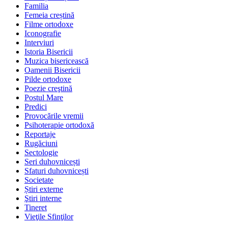
Familia
Femeia creștină
Filme ortodoxe
Iconografie
Interviuri
Istoria Bisericii
Muzica bisericească
Oamenii Bisericii
Pilde ortodoxe
Poezie creştină
Postul Mare
Predici
Provocările vremii
Psihoterapie ortodoxă
Reportaje
Rugăciuni
Sectologie
Seri duhovnicești
Sfaturi duhovnicești
Societate
Știri externe
Ştiri interne
Tineret
Vieţile Sfinţilor