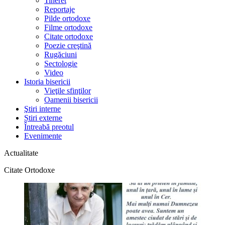
Tineret
Reportaje
Pilde ortodoxe
Filme ortodoxe
Citate ortodoxe
Poezie creştină
Rugăciuni
Sectologie
Video
Istoria bisericii
Vieţile sfinţilor
Oamenii bisericii
Ştiri interne
Știri externe
Întreabă preotul
Evenimente
Actualitate
Citate Ortodoxe