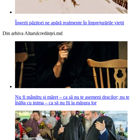
Îngerii păzitori ne apără realmente în împrejurările vieţii
Din arhiva Altarulcredinței.md
Nu fi mândru şi măreţ – ca să nu te asemeni dracilor; nu te
înălţa cu inima – ca să nu fii la măsura lor