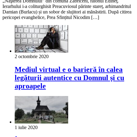
„Naşterea Domnului” din comuna Zăbriceni, raionul Edineţ.
Ierarhului i-a coliturghisit Preacuviosul părinte stareț, arhimandritul
Damian (Burlacu) și un sobor de slujitori ai mănăstirii. După citirea
pericopei evanghelice, Prea Sfințitul Nicodim […]
2 octombrie 2020
Mediul virtual e o barieră în calea
legăturii autentice cu Domnul şi cu
aproapele
1 iulie 2020