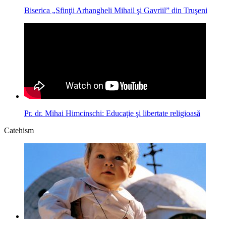
Biserica „Sfinţii Arhangheli Mihail şi Gavriil” din Truşeni
Pr. dr. Mihai Himcinschi: Educaţie şi libertate religioasă
Catehism