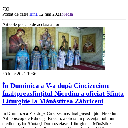
789
Postat de către
Irina
12 mai 2021
Media
Articole postate de același autor
25 iulie 2021
1936
În Duminica a V-a după Cincizecime
Înaltpreasfințitul Nicodim a oficiat Sfînta
Liturghie la Mănăstirea Zăbriceni
În Duminica a V-a după Cincizecime, Înaltpreasfințitul Nicodim,
Arhiepiscop de Edineț și Briceni, a oficiat în prezența mulțimii
credincioșilor Sfînta și Dumnezeiasca Liturghie la Mănăstirea