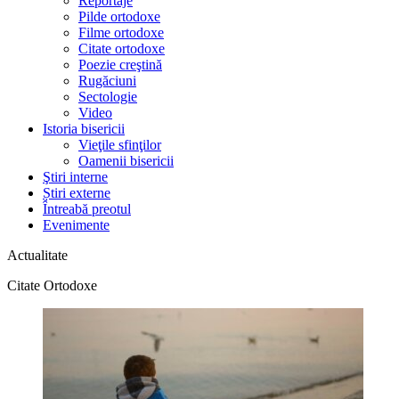
Reportaje
Pilde ortodoxe
Filme ortodoxe
Citate ortodoxe
Poezie creştină
Rugăciuni
Sectologie
Video
Istoria bisericii
Vieţile sfinţilor
Oamenii bisericii
Ştiri interne
Știri externe
Întreabă preotul
Evenimente
Actualitate
Citate Ortodoxe