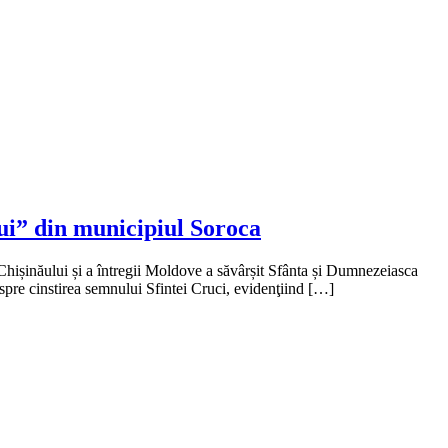
ui” din municipiul Soroca
 Chișinăului și a întregii Moldove a săvârșit Sfânta și Dumnezeiasca
pre cinstirea semnului Sfintei Cruci, evidenţiind […]