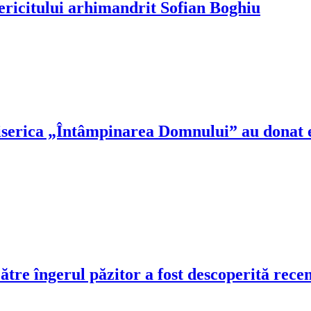
fericitului arhimandrit Sofian Boghiu
Biserica „Întâmpinarea Domnului” au donat 
tre îngerul păzitor a fost descoperită rece