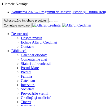
Ultimele Noutăți:
Admiterea 2026 – Programul de Master „Istoria și Cultura Relig
Adresează o întrebare preotului
Comutare navigare
Despre noi
Despre revistă
Echipa Altarul Credinței
Contacte
Bibliotecă
Calendar ortodox
Comentariile zilei
Sfaturi duhovnicești
Postul Mare
Predici
Familia
Catehism
Interviuri
Societate
Provocările vremii
Credință și medicină
Tineret