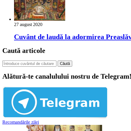
27 august 2020
Cuvânt de laudă la adormirea Preaslă
Caută articole
Căută
Alătură-te canalulului nostru de Telegram
Recomandările zilei