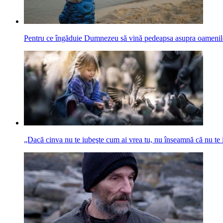
Pentru ce îngăduie Dumnezeu să vină pedeapsa asupra oamenil
„Dacă cinva nu te iubeşte cum ai vrea tu, nu înseamnă că nu te 