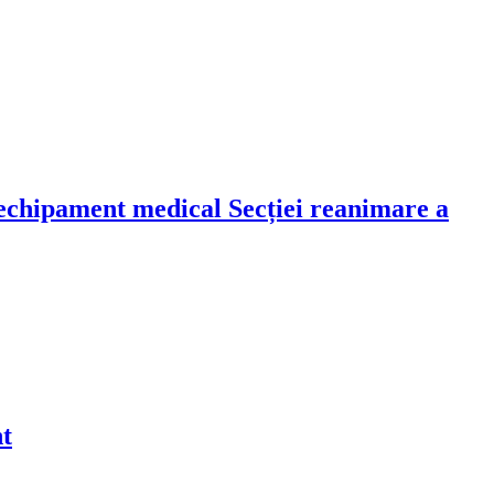
echipament medical Secției reanimare a
nt