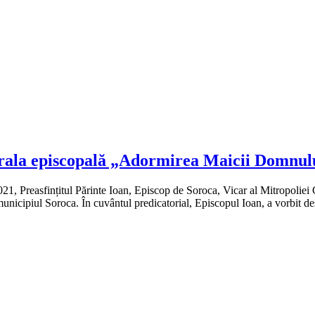
drala episcopală „Adormirea Maicii Domnul
021, Preasfințitul Părinte Ioan, Episcop de Soroca, Vicar al Mitropoliei
icipiul Soroca. În cuvântul predicatorial, Episcopul Ioan, a vorbit des