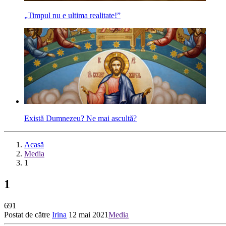
„Timpul nu e ultima realitate!”
Există Dumnezeu? Ne mai ascultă?
Acasă
Media
1
1
691
Postat de către
Irina
12 mai 2021
Media