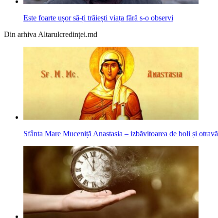
Este foarte ușor să-ți trăiești viața fără s-o observi
Din arhiva Altarulcredinței.md
Sfânta Mare Muceniță Anastasia – izbăvitoarea de boli și otravă