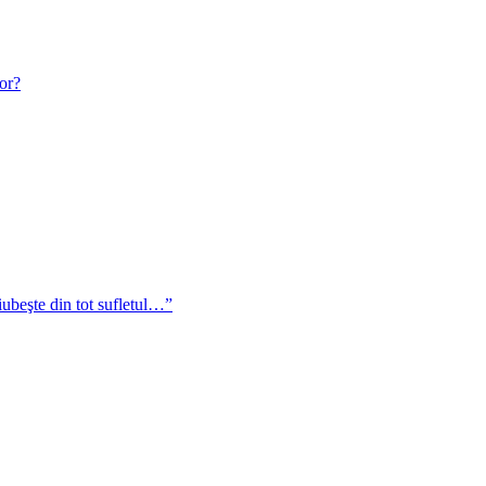
or?
iubeşte din tot sufletul…”