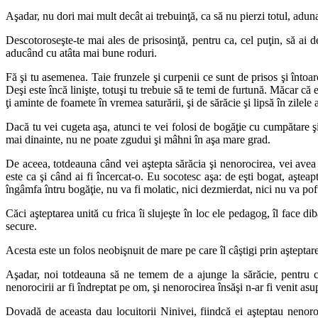
Aşadar, nu dori mai mult decât ai trebuinţă, ca să nu pierzi totul, aduna 
Descotoroseşte-te mai ales de prisosinţă, pentru ca, cel puţin, să ai d
aducând cu atâta mai bune roduri.
Fă şi tu asemenea. Taie frunzele şi curpenii ce sunt de prisos şi întoar
Deşi este încă linişte, totuşi tu trebuie să te temi de furtună. Măcar că 
ţi aminte de foamete în vremea saturării, şi de sărăcie şi lipsă în zilele a
Dacă tu vei cugeta aşa, atunci te vei folosi de bogăţie cu cumpătare ş
mai dinainte, nu ne poate zgudui şi mâhni în aşa mare grad.
De aceea, totdeauna când vei aştepta sărăcia şi nenorocirea, vei avea 
este ca şi când ai fi încercat-o. Eu socotesc aşa: de eşti bogat, aşteap
îngâmfa întru bogăţie, nu va fi molatic, nici dezmierdat, nici nu va poft
Căci aşteptarea unită cu frica îi slujeşte în loc ele pedagog, îl face di
secure.
Acesta este un folos neobişnuit de mare pe care îl câştigi prin aşteptar
Aşadar, noi totdeauna să ne temem de a ajunge la sărăcie, pentru c
nenorocirii ar fi îndreptat pe om, şi nenorocirea însăşi n-ar fi venit asup
Dovadă de aceasta dau locuitorii Ninivei, fiindcă ei aşteptau nenoroc