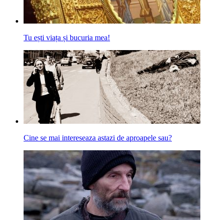
Tu ești viața și bucuria mea!
Cine se mai intereseaza astazi de aproapele sau?