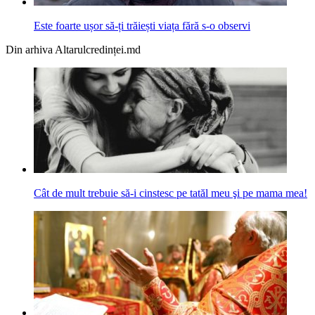
Este foarte ușor să-ți trăiești viața fără s-o observi
Din arhiva Altarulcredinței.md
Cât de mult trebuie să-i cinstesc pe tatăl meu şi pe mama mea!