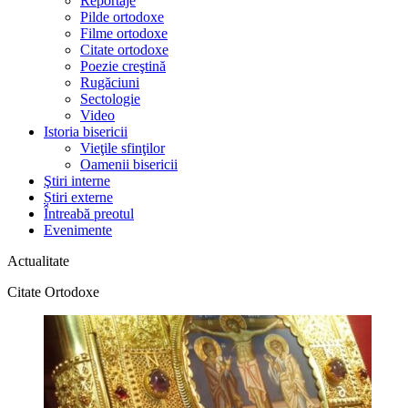
Reportaje
Pilde ortodoxe
Filme ortodoxe
Citate ortodoxe
Poezie creştină
Rugăciuni
Sectologie
Video
Istoria bisericii
Vieţile sfinţilor
Oamenii bisericii
Ştiri interne
Știri externe
Întreabă preotul
Evenimente
Actualitate
Citate Ortodoxe