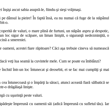
 înşişi ascut sabia asupră-le, fiindu-şi sieşi vrăjmaşi.
 pe dânsul la pieire! În faptă însă, ea nu numai că fuge de la stăpânul
bit-o.
operită de valuri, o mare plină de furtuni, un stăpân aspru şi despotic,
n loc sigur de scăpare, un liman liniştit, o siguranţă nedezminţită, o
ăcină a smereniei.
de oameni, acestei fiare răpitoare? Căci aşa trebuie cineva să numească
a, dacă veţi lua seamă la cuvintele mele. Cum se poate ea îmblânzi?
e închid într-un loc întunecat şi deosebit, ei se fac mai cumpliţi şi mai
cea întunecoasă şi o împărţi la săraci, atunci această fiară sălbatică se
tr-o drăgălaşă linişte.
rgă cu uşurinţă peste valuri.
ăpădeşte împreună cu oamenii săi (adică împreună cu sufletul tău). Iar