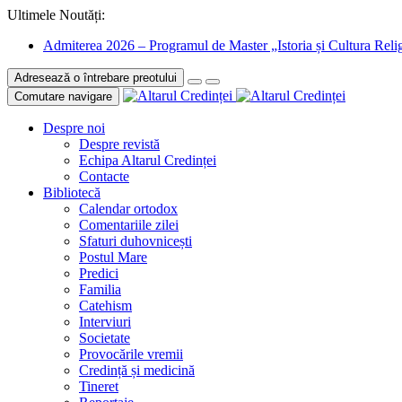
Ultimele Noutăți:
Admiterea 2026 – Programul de Master „Istoria și Cultura Relig
Adresează o întrebare preotului
Comutare navigare
Despre noi
Despre revistă
Echipa Altarul Credinței
Contacte
Bibliotecă
Calendar ortodox
Comentariile zilei
Sfaturi duhovnicești
Postul Mare
Predici
Familia
Catehism
Interviuri
Societate
Provocările vremii
Credință și medicină
Tineret