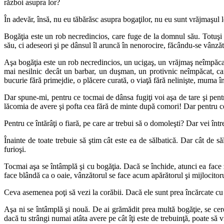
război asupra lor?
În adevăr, însă, nu eu tăbărăsc asupra bogaţilor, nu eu sunt vrăjmaşul lor
Bogăţia este un rob necredincios, care fuge de la domnul său. Totuşi a
său, ci adeseori şi pe dânsul îl aruncă în nenorocire, făcându-se vânzăt
Aşa bogăţia este un rob necredincios, un ucigaş, un vrăjmaş neîmpăcat, 
mai nesilnic decât un barbar, un duşman, un protivnic neîmpăcat, care
bucurie fără primejdie, o plăcere curată, o viaţă fără nelinişte, muma î
Dar spune-mi, pentru ce tocmai de dânsa fugiţi voi aşa de tare şi pent
lăcomia de avere şi pofta cea fără de minte după comori! Dar pentru ce
Pentru ce întărâţi o fiară, pe care ar trebui să o domoleşti? Dar vei î
Înainte de toate trebuie să ştim cât este ea de sălbatică. Dar cât de să
furioşi.
Tocmai aşa se întâmplă şi cu bogăţia. Dacă se închide, atunci ea face zg
face blândă ca o oaie, vânzătorul se face acum apărătorul şi mijlocitorul
Ceva asemenea poţi să vezi la corăbii. Dacă ele sunt prea încărcate cu 
Aşa ni se întâmplă şi nouă. De ai grămădit prea multă bogăţie, se cer
dacă tu strângi numai atâta avere pe cât îţi este de trebuinţă, poate să vi