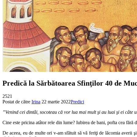
Predică la Sărbătoarea Sfinţilor 40 de Muc
2521
Postat de către
Irina
22 martie 2022
Predici
”Venind cei dintâi, socoteau că vor lua mai mult şi au luai şi ei câte 
Cine este pricina atâtor rele din lume? Iubirea de bani, pofta cea fără 
De aceea, eu de multe ori v-am sfătuit să vă feriţi de lăcomia averii ş