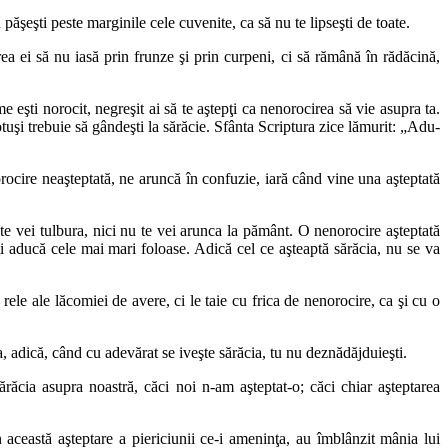
 păşeşti peste marginile cele cuvenite, ca să nu te lipseşti de toate.
rea ei să nu iasă prin frunze şi prin curpeni, ci să rămână în rădăcină,
 eşti norocit, negreşit ai să te aştepţi ca nenorocirea să vie asupra ta.
totuşi trebuie să gândeşti la sărăcie. Sfânta Scriptura zice lămurit: „Adu-
rocire neaşteptată, ne aruncă în confuzie, iară când vine una aşteptată
te vei tulbura, nici nu te vei arunca la pământ. O nenorocire aşteptată
ă-ţi aducă cele mai mari foloase. Adică cel ce aşteaptă sărăcia, nu se va
 rele ale lăcomiei de avere, ci le taie cu frica de nenorocire, ca şi cu o
a, adică, când cu adevărat se iveşte sărăcia, tu nu deznădăjduieşti.
cia asupra noastră, căci noi n-am aşteptat-o; căci chiar aşteptarea
 această aşteptare a piericiunii ce-i ameninţa, au îmblânzit mânia lui