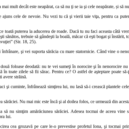
mai mult decât este neapărat, ca să nu ţi se ia şi cele neapărate, și să nu
e ajuns cele de nevoie. Nu vezi tu că şi vierii taie viţa, pentru ca pute
ce toată puterea la aducerea de roade. Dacă tu nu faci aceasta câtă vreme
eşti sănătos, trebuie să gândeşti la boală, măcar că eşti bogat şi înstărit, 
vuţiei” (Sir. 18, 25).
i înfrânare, şi vei suporta sărăcia cu mare statornicie. Când vine o neno
două foloase deodată: nu te vei sumeţi în norocire şi în nenorocire nu 
tă în toate zilele să fii sărac. Pentru ce? O astfel de aşteptare poate s
i avere străină.
baci şi cuminte, înfrânează simţirea lui, nu lasă să-i crească plantele cele
ea sărăciei. Nu mai mic este încă şi al doilea folos, ce urmează din acest
a să nu simţim amărăciunea sărăciei. Adesea tocmai de aceea vine sără
ra lui.
irea cea grozavă pe care le-o prevestise profetul Iona, şi tocmai prin