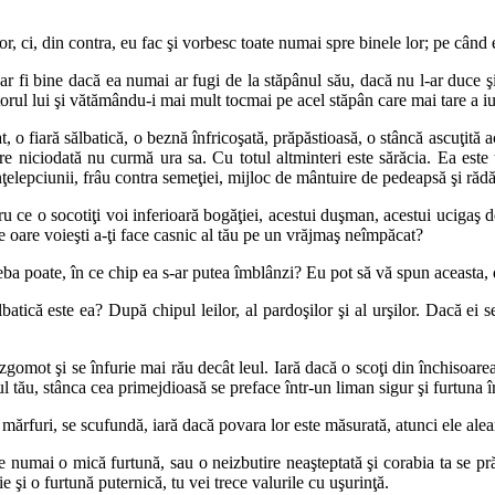
, ci, din contra, eu fac şi vorbesc toate numai spre binele lor; pe când ei
r fi bine dacă ea numai ar fugi de la stăpânul său, dacă nu l-ar duce şi
orul lui şi vătămându-i mai mult tocmai pe acel stăpân care mai tare a iu
o fiară sălbatică, o beznă înfricoşată, prăpăstioasă, o stâncă ascuţită ac
 niciodată nu curmă ura sa. Cu totul altminteri este sărăcia. Ea este u
nţelepciunii, frâu contra semeţiei, mijloc de mântuire de pedeapsă şi răd
ru ce o socotiţi voi inferioară bogăţiei, acestui duşman, acestui ucigaş 
 oare voieşti a-ţi face casnic al tău pe un vrăjmaş neîmpăcat?
ntreba poate, în ce chip ea s-ar putea îmblânzi? Eu pot să vă spun aceast
lbatică este ea? După chipul leilor, al pardoşilor şi al urşilor. Dacă ei s
omot şi se înfurie mai rău decât leul. Iară dacă o scoţi din închisoarea 
 tău, stânca cea primejdioasă se preface într-un liman sigur şi furtuna în
mărfuri, se scufundă, iară dacă povara lor este măsurată, atunci ele alea
e numai o mică furtună, sau o neizbutire neaşteptată şi corabia ta se pr
e şi o furtună puternică, tu vei trece valurile cu uşurinţă.