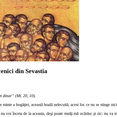
enici din Sevastia
un dinar” (Mt. 20, 10).
de minte a bogăţiei, această boală nelecuită, acest foc ce nu se stinge ni
i nu voi înceta de la aceasta, deşi poate mulţi mă ocărăsc şi zic: nu va m