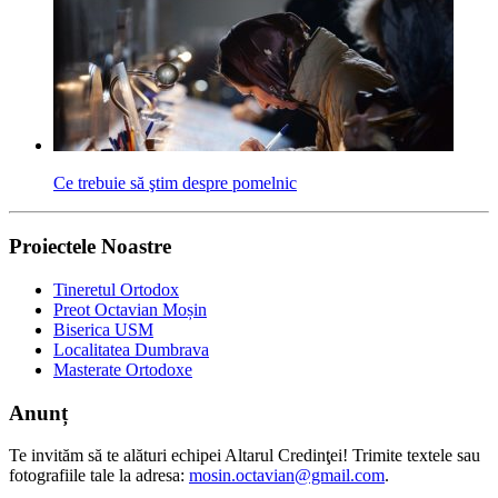
Ce trebuie să ştim despre pomelnic
Proiectele Noastre
Tineretul Ortodox
Preot Octavian Moșin
Biserica USM
Localitatea Dumbrava
Masterate Ortodoxe
Anunț
Te invităm să te alături echipei Altarul Credinţei! Trimite textele sau
fotografiile tale la adresa:
mosin.octavian@gmail.com
.