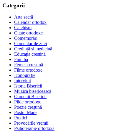
Categorii
Arta sacră
Calendar ortodox
Catehism
Citate ortodoxe
Comemorări
Comentariile zilei
Credință și medicină
Educația creștină
Familia
Femeia creștină
Filme ortodoxe
Iconografie
Interviuri
Istoria Bisericii
Muzica bisericească
Oamenii Bisericii
Pilde ortodoxe
Poezie creştină
Postul Mare
Predici
Provocările vremii
Psihoterapie ortodoxă