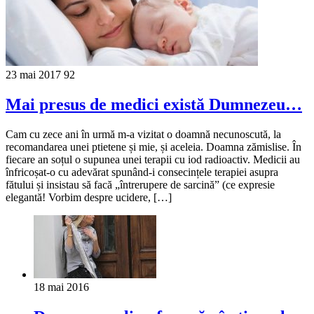
23 mai 2017
92
Mai presus de medici există Dumnezeu…
Cam cu zece ani în urmă m-a vizitat o doamnă necunoscută, la
recomandarea unei ptietene și mie, și aceleia. Doamna zămislise. În
fiecare an soțul o supunea unei terapii cu iod radioactiv. Medicii au
înfricoșat-o cu adevărat spunând-i consecințele terapiei asupra
fătului și insistau să facă „întrerupere de sarcină” (ce expresie
elegantă! Vorbim despre ucidere, […]
18 mai 2016