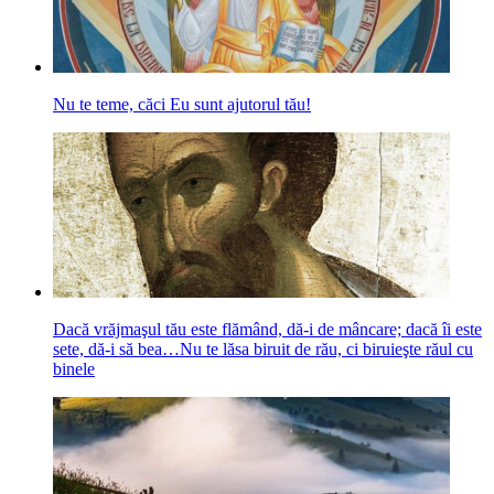
Nu te teme, căci Eu sunt ajutorul tău!
Dacă vrăjmaşul tău este flămând, dă-i de mâncare; dacă îi este
sete, dă-i să bea…Nu te lăsa biruit de rău, ci biruieşte răul cu
binele