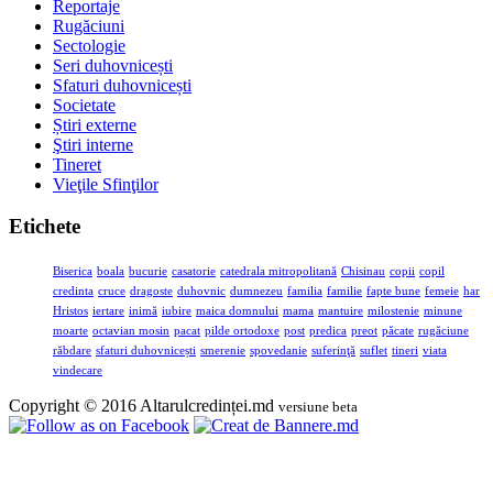
Reportaje
Rugăciuni
Sectologie
Seri duhovnicești
Sfaturi duhovnicești
Societate
Știri externe
Ştiri interne
Tineret
Vieţile Sfinţilor
Etichete
Biserica
boala
bucurie
casatorie
catedrala mitropolitană
Chisinau
copii
copil
credinta
cruce
dragoste
duhovnic
dumnezeu
familia
familie
fapte bune
femeie
har
Hristos
iertare
inimă
iubire
maica domnului
mama
mantuire
milostenie
minune
moarte
octavian mosin
pacat
pilde ortodoxe
post
predica
preot
păcate
rugăciune
răbdare
sfaturi duhovnicești
smerenie
spovedanie
suferinţă
suflet
tineri
viata
vindecare
Copyright © 2016 Altarulcredinței.md
versiune beta