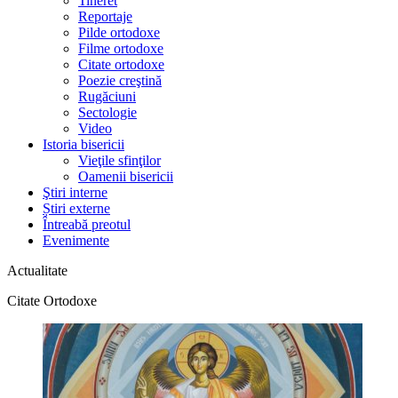
Tineret
Reportaje
Pilde ortodoxe
Filme ortodoxe
Citate ortodoxe
Poezie creştină
Rugăciuni
Sectologie
Video
Istoria bisericii
Vieţile sfinţilor
Oamenii bisericii
Ştiri interne
Știri externe
Întreabă preotul
Evenimente
Actualitate
Citate Ortodoxe