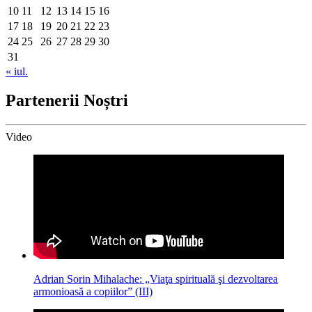
10
11
12
13
14
15
16
17
18
19
20
21
22
23
24
25
26
27
28
29
30
31
« iul.
Partenerii Noștri
Video
Adrian Sorin Mihalache: „Viaţa spirituală şi dezvoltarea
armonioasă a copiilor” (III)