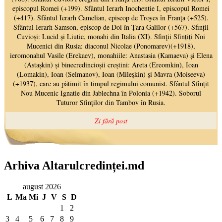
Arhiva Altarulcredinței.md
august 2026
L
Ma
Mi
J
V
S
D
1
2
3
4
5
6
7
8
9