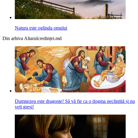
Natura este oglinda omului
Din arhiva Altarulcredinței.md
Dumnezeu este dragoste! Să vă fie ca o dogma neclintită și nu
veți greși!