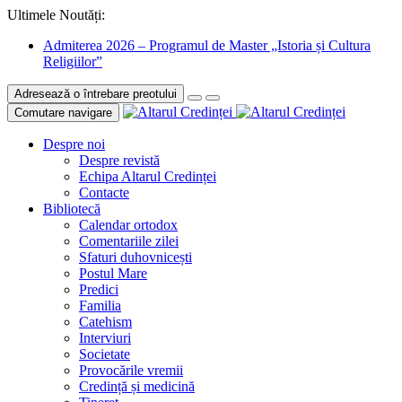
Ultimele Noutăți:
Admiterea 2026 – Programul de Master „Istoria și Cultura
Religiilor”
Adresează o întrebare preotului
Comutare navigare
Despre noi
Despre revistă
Echipa Altarul Credinței
Contacte
Bibliotecă
Calendar ortodox
Comentariile zilei
Sfaturi duhovnicești
Postul Mare
Predici
Familia
Catehism
Interviuri
Societate
Provocările vremii
Credință și medicină