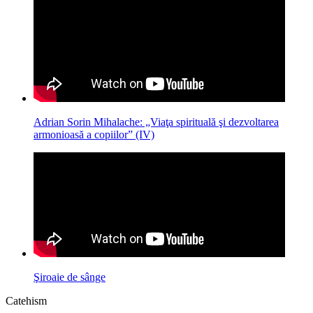
Adrian Sorin Mihalache: „Viaţa spirituală şi dezvoltarea
armonioasă a copiilor” (IV)
Şiroaie de sânge
Catehism