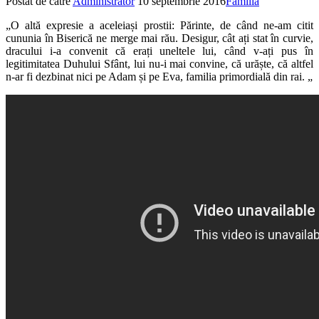
Postat de către
Administrator
10 septembrie 2016
Familia
„O altă expresie a aceleiași prostii: Părinte, de când ne-am citit
cununia în Biserică ne merge mai rău. Desigur, cât ați stat în curvie,
dracului i-a convenit că erați uneltele lui, când v-ați pus în
legitimitatea Duhului Sfânt, lui nu-i mai convine, că urăște, că altfel
n-ar fi dezbinat nici pe Adam și pe Eva, familia primordială din rai. „