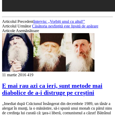
Articolul Precedent
Interviu: „Vorbiți unul cu altul!”
Articolul Următor
Căsătoria nesfinţită este lipsită de apărare
Articole Asemănătoare
11 martie 2016
419
E mai rau azi ca ieri, sunt metode mai
diabolice de a-i distruge pe creștini
„Imediat după Crăciunul însângerat din decembrie 1989, un tânăr a
alergat în munţi, la o mănăstire, să-i spună unui monah cu părul nins
de credinţa lui curată că: ţara-i liberă, comunismul a căzut! Bătrânul