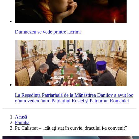
Dumnezeu se vede printre lacrimi
La Reşedinţa Patriarhală de la Mănăstirea Danilov a avut loc
o întrevedere între Patriarhul Rusiei şi Patriarhul României
Acasă
Familia
Pr. Calistrat – „cât ați stat în curvie, dracului i-a convenit”