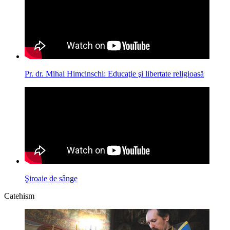
Pr. dr. Mihai Himcinschi: Educaţie şi libertate religioasă
Şiroaie de sânge
Catehism