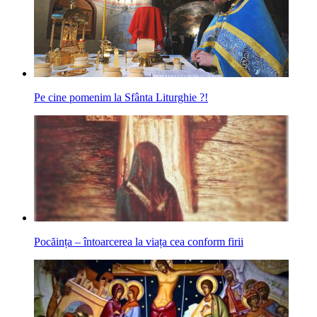
Pe cine pomenim la Sfânta Liturghie ?!
Pocăința – întoarcerea la viața cea conform firii