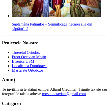
Săptămâna Patimilor – Semnificaţia fiecarei zile din
săptămână
Proiectele Noastre
Tineretul Ortodox
Preot Octavian Moșin
Biserica USM
Localitatea Dumbrava
Masterate Ortodoxe
Anunț
Te invităm să te alături echipei Altarul Credinţei! Trimite textele sau
fotografiile tale la adresa:
mosin.octavian@gmail.com
.
Categorii