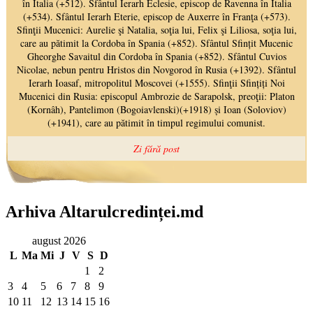
Arhiva Altarulcredinței.md
august 2026
L
Ma
Mi
J
V
S
D
1
2
3
4
5
6
7
8
9
10
11
12
13
14
15
16