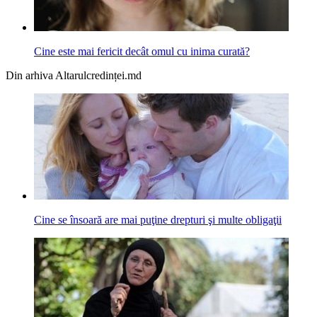
Cine este mai fericit decât omul cu inima curată?
Din arhiva Altarulcredinței.md
Cine se însoară are mai puţine drepturi şi multe obligaţii