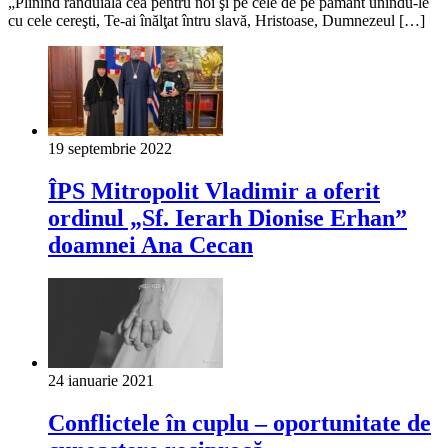
„Plinind rânduiala cea pentru noi şi pe cele de pe pământ unindu-le
cu cele cereşti, Te-ai înălţat întru slavă, Hristoase, Dumnezeul […]
19 septembrie 2022
ÎPS Mitropolit Vladimir a oferit
ordinul „Sf. Ierarh Dionise Erhan”
doamnei Ana Cecan
24 ianuarie 2021
Conflictele în cuplu – oportunitate de