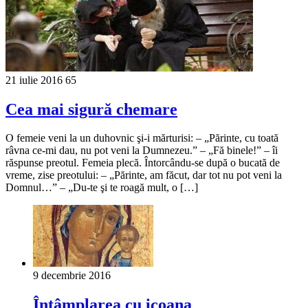
21 iulie 2016
65
Cea mai sigură chemare
O femeie veni la un duhovnic şi-i mărturisi: – „Părinte, cu toată
râvna ce-mi dau, nu pot veni la Dumnezeu.” – „Fă binele!” – îi
răspunse preotul. Femeia plecă. Întorcându-se după o bucată de
vreme, zise preotului: – „Părinte, am făcut, dar tot nu pot veni la
Domnul…” – „Du-te şi te roagă mult, o […]
9 decembrie 2016
Întâmplarea cu icoana