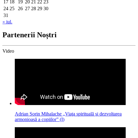
17
18
19
20
21
22
23
24
25
26
27
28
29
30
31
« iul.
Partenerii Noștri
Video
Adrian Sorin Mihalache „Viaţa spirituală şi dezvoltarea
armonioasă a copiilor” (I)