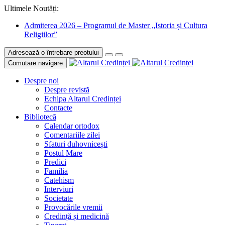
Ultimele Noutăți:
Admiterea 2026 – Programul de Master „Istoria și Cultura
Religiilor”
Adresează o întrebare preotului
Comutare navigare
Despre noi
Despre revistă
Echipa Altarul Credinței
Contacte
Bibliotecă
Calendar ortodox
Comentariile zilei
Sfaturi duhovnicești
Postul Mare
Predici
Familia
Catehism
Interviuri
Societate
Provocările vremii
Credință și medicină