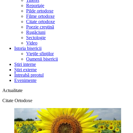
Tineret
Reportaje
Pilde ortodoxe
Filme ortodoxe
Citate ortodoxe
Poezie creştină
Rugăciuni
Sectologie
Video
Istoria bisericii
Vieţile sfinţilor
Oamenii bisericii
Ştiri interne
Știri externe
Întreabă preotul
Evenimente
Actualitate
Citate Ortodoxe