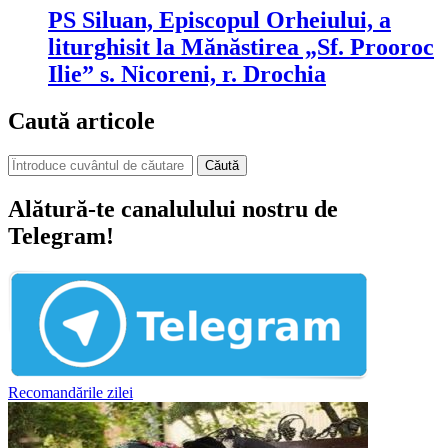
PS Siluan, Episcopul Orheiului, a
liturghisit la Mănăstirea „Sf. Prooroc
Ilie” s. Nicoreni, r. Drochia
Caută articole
Căută
Alătură-te canalulului nostru de
Telegram!
Recomandările zilei