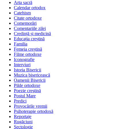
Arta sacră
Calendar ortodox
Catehism
Citate ortodoxe
Comemorări
Comentariile zilei
Credință și medicină
Educația creștină
Familia
Femeia creștină
Filme ortodoxe
Iconografie
Interviuri
Istoria Bisericii
Muzica bisericească
Oamenii Bisericii
Pilde ortodoxe
Poezie creştină
Postul Mare
Predici
Provocările vremii
Psihoterapie ortodoxă
Reportaje
Rugăciuni
Sectologie