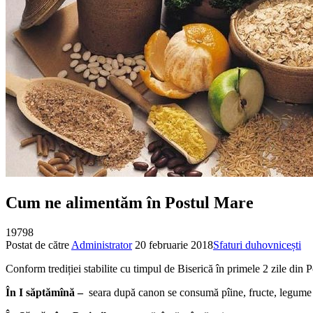
Cum ne alimentăm în Postul Mare
19798
Postat de către
Administrator
20 februarie 2018
Sfaturi duhovnicești
Conform trediției stabilite cu timpul de Biserică în primele 2 zile din 
În I săptămînă –
seara după canon se consumă pîine, fructe, legume