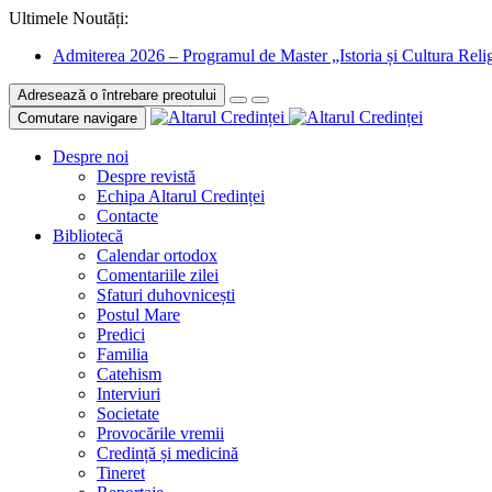
Ultimele Noutăți:
Admiterea 2026 – Programul de Master „Istoria și Cultura Relig
Adresează o întrebare preotului
Comutare navigare
Despre noi
Despre revistă
Echipa Altarul Credinței
Contacte
Bibliotecă
Calendar ortodox
Comentariile zilei
Sfaturi duhovnicești
Postul Mare
Predici
Familia
Catehism
Interviuri
Societate
Provocările vremii
Credință și medicină
Tineret