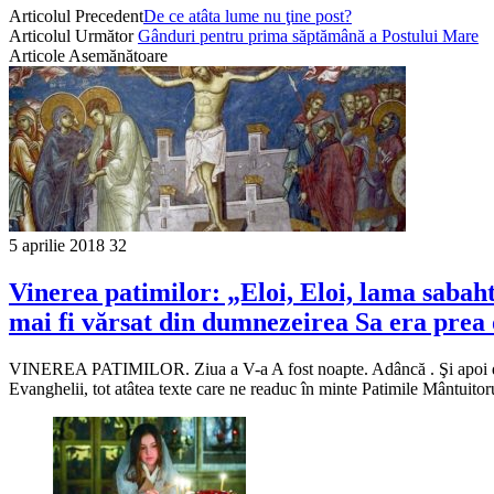
Articolul Precedent
De ce atâta lume nu ţine post?
Articolul Următor
Gânduri pentru prima săptămână a Postului Mare
Articole Asemănătoare
5 aprilie 2018
32
Vinerea patimilor: „Eloi, Eloi, lama sabaht
mai fi vărsat din dumnezeirea Sa era prea
VINEREA PATIMILOR. Ziua a V-a A fost noapte. Adâncă . Şi apoi dimin
Evanghelii, tot atâtea texte care ne readuc în minte Patimile Mântuito