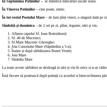
În Săptămîna Patimilor –
se mănîncă mîncăruri uscate seara.
În Vinerea Patimilor –
cine poate, nimic.
În tot restul Postului Mare
– de luni pînă vineri, o singură dată pe zi
Sîmbătă și duminica
– de 2 ori pe zi, pîine, legume, ulei și vin.
Aflarea capului Sf. Ioan Botezătorul;
Sf. 40 de Mucenici;
Sf.Mare Mucenic Gheorghe;
Joia Canonului Mare (Săptămîna a 5-a);
Înaine și după sărbătoarea Bunei Vestiri;
Joia Mare
Sîmbăta Mare
La toate aceste sărbători se dezleagă la ulei și vin în orice zi n-ar căde
Însă fiecare să postească după putință cu acordul si binecuvîntarea păr