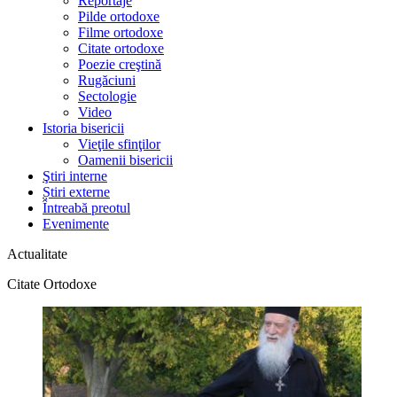
Reportaje
Pilde ortodoxe
Filme ortodoxe
Citate ortodoxe
Poezie creştină
Rugăciuni
Sectologie
Video
Istoria bisericii
Vieţile sfinţilor
Oamenii bisericii
Ştiri interne
Știri externe
Întreabă preotul
Evenimente
Actualitate
Citate Ortodoxe