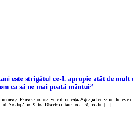
ani este strigătul ce-L apropie atât de mult 
 om ca să ne mai poată mântui”
eaţă. Părea că nu mai vine dimineaţa. Agitaţia Ierusalimului este mare
rului. An după an. Ştiind Biserica uitarea noastră, modul […]