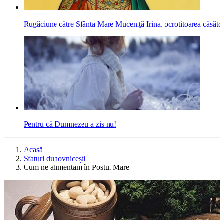
Rugăciune către Sfânta Mare Muceniţă Irina, ocrotitoarea căsători
Pentru că Dumnezeu a zis nu!
Acasă
Sfaturi duhovnicești
Cum ne alimentăm în Postul Mare