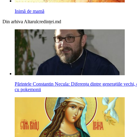
Inimă de mamă
Din arhiva Altarulcredinței.md
Părintele Constantin Necula: Diferența dintre generațiile vechi,
cu pokemonii