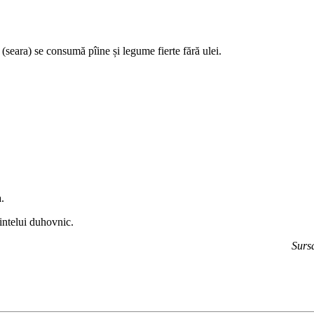
 (seara) se consumă pîine și legume fierte fără ulei.
a.
intelui duhovnic.
Surs