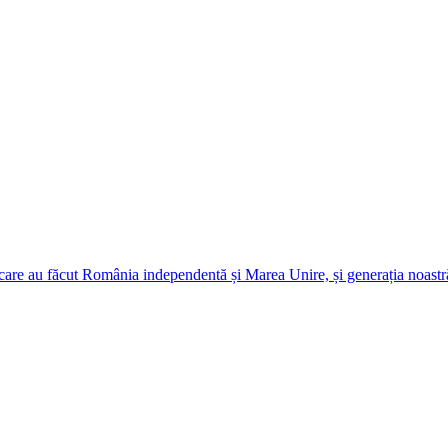
 care au făcut România independentă și Marea Unire, și generația noastră