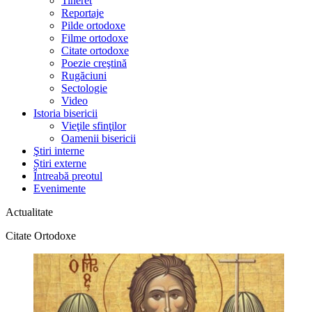
Tineret
Reportaje
Pilde ortodoxe
Filme ortodoxe
Citate ortodoxe
Poezie creştină
Rugăciuni
Sectologie
Video
Istoria bisericii
Vieţile sfinţilor
Oamenii bisericii
Ştiri interne
Știri externe
Întreabă preotul
Evenimente
Actualitate
Citate Ortodoxe