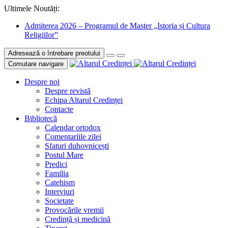
Ultimele Noutăți:
Admiterea 2026 – Programul de Master „Istoria și Cultura
Religiilor”
Adresează o întrebare preotului
Comutare navigare
Despre noi
Despre revistă
Echipa Altarul Credinței
Contacte
Bibliotecă
Calendar ortodox
Comentariile zilei
Sfaturi duhovnicești
Postul Mare
Predici
Familia
Catehism
Interviuri
Societate
Provocările vremii
Credință și medicină