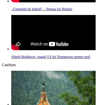
„Crenguţă de iederă” – Steaua lui Hristos
Sfinții Moldovei, rugați-Vă lui Dumnezeu pentru noi!
Catehism