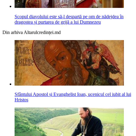
Scopul diavolului este să-l despartă pe om de nădejdea în
dragostea și purtarea de grijă a lui Dumnezeu
Din arhiva Altarulcredinței.md
Sfântului Apostol și Evanghelist Ioan, ucenicul cel iubit al lui
Hristos