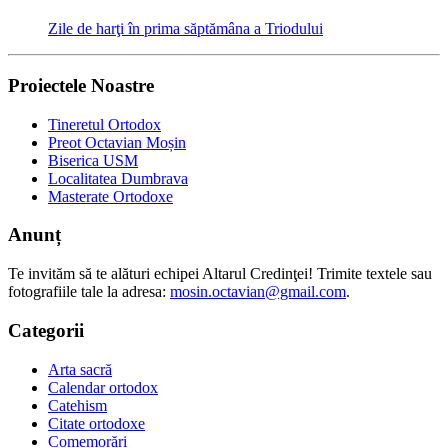
Zile de harţi în prima săptămâna a Triodului
Proiectele Noastre
Tineretul Ortodox
Preot Octavian Moșin
Biserica USM
Localitatea Dumbrava
Masterate Ortodoxe
Anunț
Te invităm să te alături echipei Altarul Credinţei! Trimite textele sau
fotografiile tale la adresa:
mosin.octavian@gmail.com
.
Categorii
Arta sacră
Calendar ortodox
Catehism
Citate ortodoxe
Comemorări