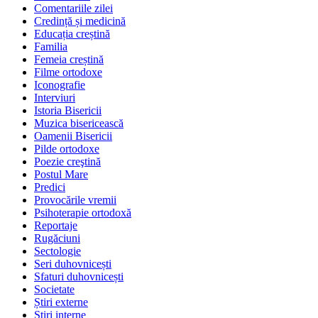
Comentariile zilei
Credință și medicină
Educația creștină
Familia
Femeia creștină
Filme ortodoxe
Iconografie
Interviuri
Istoria Bisericii
Muzica bisericească
Oamenii Bisericii
Pilde ortodoxe
Poezie creştină
Postul Mare
Predici
Provocările vremii
Psihoterapie ortodoxă
Reportaje
Rugăciuni
Sectologie
Seri duhovnicești
Sfaturi duhovnicești
Societate
Știri externe
Ştiri interne