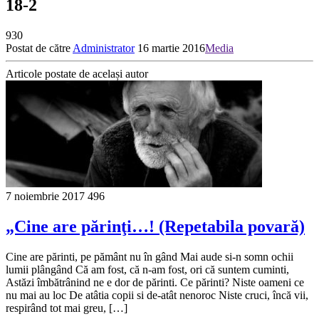
18-2
930
Postat de către
Administrator
16 martie 2016
Media
Articole postate de același autor
7 noiembrie 2017
496
„Cine are părinţi…! (Repetabila povară)
Cine are părinti, pe pământ nu în gând Mai aude si-n somn ochii
lumii plângând Că am fost, că n-am fost, ori că suntem cuminti,
Astăzi îmbătrânind ne e dor de părinti. Ce părinti? Niste oameni ce
nu mai au loc De atâtia copii si de-atât nenoroc Niste cruci, încă vii,
respirând tot mai greu, […]