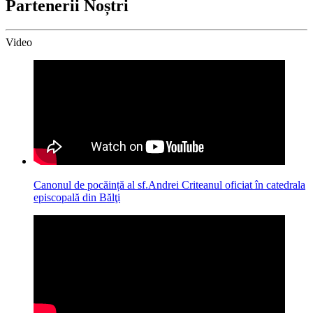
Partenerii Noștri
Video
Canonul de pocăință al sf.Andrei Criteanul oficiat în catedrala
episcopală din Bălţi