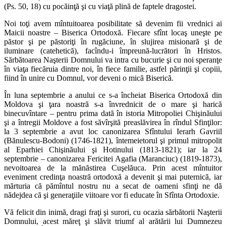
(Ps. 50, 18) cu pocăinţă şi cu viaţă plină de faptele dragostei.
Noi toţi avem mîntuitoarea posibilitate să devenim fii vrednici ai
Maicii noastre – Biserica Ortodoxă. Fiecare sfînt locaş uneşte pe
păstor şi pe păstoriţi în rugăciune, în slujirea misionară şi de
iluminare (catehetică), facîndu-i împreună-lucrători în Hristos.
Sărbătoarea Naşterii Domnului va intra cu bucurie şi cu noi speranţe
în viaţa fiecăruia dintre noi, în fiece familie, astfel părinţii şi copiii,
fiind în unire cu Domnul, vor deveni o mică Biserică.
În luna septembrie a anului ce s-a încheiat Biserica Ortodoxă din
Moldova şi ţara noastră s-a învrednicit de o mare şi harică
binecuvîntare – pentru prima dată în istoria Mitropoliei Chişinăului
şi a întregii Moldove a fost săvîrşită preaslăvirea în rîndul Sfinţilor:
la 3 septembrie a avut loc canonizarea Sfîntului Ierarh Gavriil
(Bănulescu-Bodoni) (1746-1821), întemeietorul şi primul mitropolit
al Eparhiei Chişinăului şi Hotinului (1813-1821); iar la 24
septembrie – canonizarea Fericitei Agafia (Maranciuc) (1819-1873),
nevoitoarea de la mănăstirea Cuşelăuca. Prin acest mîntuitor
eveniment credinţa noastră ortodoxă a devenit şi mai puternică, iar
mărturia că pămîntul nostru nu a secat de oameni sfinţi ne dă
nădejdea că şi generaţiile viitoare vor fi educate în Sfînta Ortodoxie.
Vă felicit din inimă, dragi fraţi şi surori, cu ocazia sărbătorii Naşterii
Domnului, acest măreţ şi slăvit triumf al arătării lui Dumnezeu