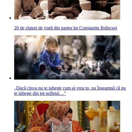
20 de sfaturi de viață din partea lui Constantin Brâncuși
„Dacă cinva nu te iubeşte cum ai vrea tu, nu înseamnă că nu
te iubeşte din tot sufletul…”