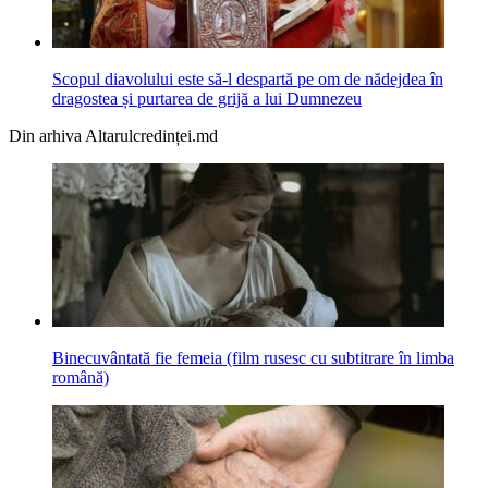
Scopul diavolului este să-l despartă pe om de nădejdea în
dragostea și purtarea de grijă a lui Dumnezeu
Din arhiva Altarulcredinței.md
Binecuvântată fie femeia (film rusesc cu subtitrare în limba
română)