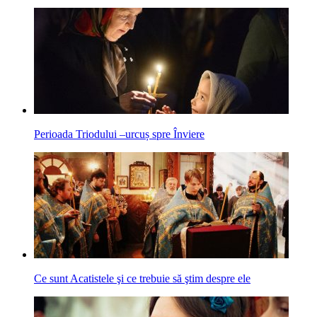
Perioada Triodului –urcuș spre Înviere
Ce sunt Acatistele şi ce trebuie să ştim despre ele