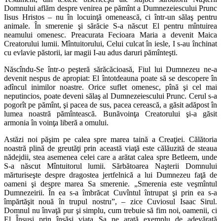
Domnului aflăm despre venirea pe pămînt a Dumnezeiescului Prunc
Iisus Hristos – nu în locuinţă omenească, ci într-un sălaş pentru
animale. În smerenie şi sărăcie S-a născut El pentru mîntuirea
neamului omenesc. Preacurata Fecioara Maria a devenit Maica
Creatorului lumii. Mîntuitorului, Celui culcat în iesle, I s-au închinat
cu evlavie păstorii, iar magii I-au adus daruri pămînteşti.
Născîndu-Se într-o peşteră sărăcăcioasă, Fiul lui Dumnezeu ne-a
devenit ne­spus de apropiat: El întotdeauna poate să se descopere în
adîncul inimilor noastre. Orice suflet omenesc, pînă şi cel mai
neputincios, poate deveni sălaş al Dumne­zeiescului Prunc. Cerul s-a
pogorît pe pămînt, şi pacea de sus, pacea cerească, a găsit adăpost în
lumea noastră pămîntească. Bunăvoinţa Creatorului şi-a găsit
armonia în voinţa liberă a omului.
Astăzi noi păşim pe calea spre marea taină a Creaţiei. Călătoria
noastră plină de greutăţi prin această viaţă este călăuzită de steaua
nădejdii, stea asemenea celei care a arătat calea spre Betleem, unde
S-a născut Mîntuitorul lumii. Sărbătoarea Naşterii Domnului
mărturiseşte despre dragostea jertfelnică a lui Dumnezeu faţă de
oameni şi despre marea Sa smerenie. „Smerenia este veşmîntul
Dumnezeirii. În ea s-a îmbrăcat Cuvîntul întrupat şi prin ea s-a
împărtăşit nouă în trupul nos­tru”, – zice Cuviosul Isaac Sirul.
Domnul nu învaţă pur şi simplu, cum trebuie să fim noi, oamenii, ci
El Însuşi prin însăşi viaţa Sa ne arată exemplu de adevărată