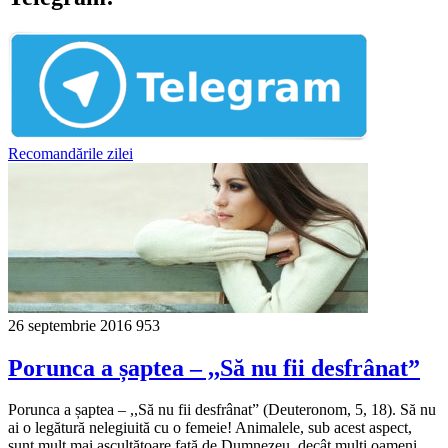
Recomandările zilei
26 septembrie 2016
953
Porunca a șaptea – ,,Să nu fii desfrânat”
Porunca a șaptea – ,,Să nu fii desfrânat” (Deuteronom, 5, 18). Să nu
ai o legătură nelegiuită cu o femeie! Animalele, sub acest aspect,
sunt mult mai ascultătoare față de Dumnezeu, decât mulți oameni.