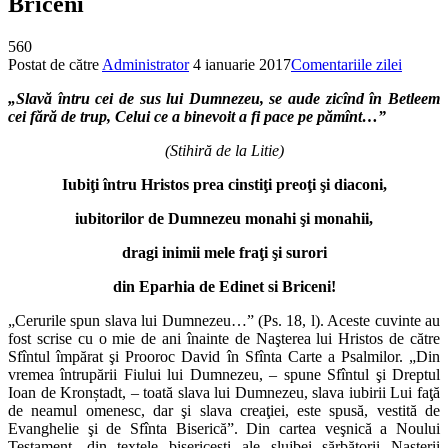
Briceni
560
Postat de către
Administrator
4 ianuarie 2017
Comentariile zilei
„Slavă întru cei de sus lui Dumnezeu, se aude zicînd în Betleem
cei fără de
trup, Celui ce a binevoit a fi pace pe pămînt…”
(S
tihiră de la Litie)
Iubi
ţi întru Hristos prea cinstiţi preoţi şi diaconi,
iubitorilor de Dumnezeu monahi
şi monahii,
dragi inimii mele fra
ţi şi surori
din Eparhia de Edinet si Briceni!
„Cerurile spun slava lui Dumnezeu…” (Ps. 18, l). Aceste cuvinte au
fost scrise cu o mie de ani înainte de Naşterea lui Hristos de către
Sfîntul împărat şi Prooroc David în Sfînta Carte a Psalmilor. „Din
vremea întrupării Fiului lui Dumnezeu, – spune Sfîntul şi Dreptul
Ioan de Kronștadt, – toată slava lui Dumnezeu, slava iubirii Lui faţă
de neamul omenesc, dar şi slava creaţiei, este spusă, vestită de
Evanghelie şi de Sfînta Biserică”. Din cartea veşnică a Noului
Testament, din textele bisericeşti ale slujbei sărbătorii Naşterii