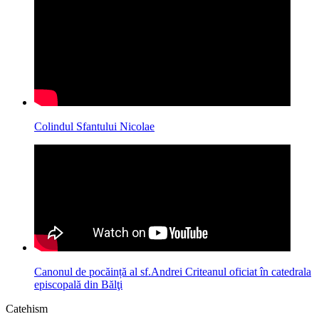
Colindul Sfantului Nicolae
Canonul de pocăință al sf.Andrei Criteanul oficiat în catedrala
episcopală din Bălţi
Catehism