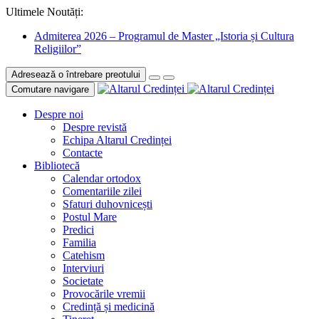
Ultimele Noutăți:
Admiterea 2026 – Programul de Master „Istoria și Cultura
Religiilor”
Adresează o întrebare preotului
Comutare navigare
Despre noi
Despre revistă
Echipa Altarul Credinței
Contacte
Bibliotecă
Calendar ortodox
Comentariile zilei
Sfaturi duhovnicești
Postul Mare
Predici
Familia
Catehism
Interviuri
Societate
Provocările vremii
Credință și medicină