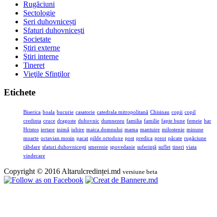
Rugăciuni
Sectologie
Seri duhovnicești
Sfaturi duhovnicești
Societate
Știri externe
Ştiri interne
Tineret
Vieţile Sfinţilor
Etichete
Biserica
boala
bucurie
casatorie
catedrala mitropolitană
Chisinau
copii
copil
credinta
cruce
dragoste
duhovnic
dumnezeu
familia
familie
fapte bune
femeie
har
Hristos
iertare
inimă
iubire
maica domnului
mama
mantuire
milostenie
minune
moarte
octavian mosin
pacat
pilde ortodoxe
post
predica
preot
păcate
rugăciune
răbdare
sfaturi duhovnicești
smerenie
spovedanie
suferinţă
suflet
tineri
viata
vindecare
Copyright © 2016 Altarulcredinței.md
versiune beta