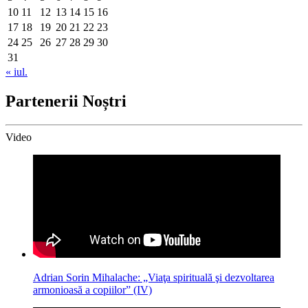
10
11
12
13
14
15
16
17
18
19
20
21
22
23
24
25
26
27
28
29
30
31
« iul.
Partenerii Noștri
Video
Adrian Sorin Mihalache: „Viaţa spirituală şi dezvoltarea
armonioasă a copiilor” (IV)