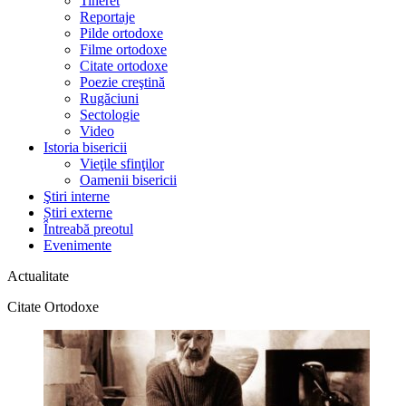
Tineret
Reportaje
Pilde ortodoxe
Filme ortodoxe
Citate ortodoxe
Poezie creştină
Rugăciuni
Sectologie
Video
Istoria bisericii
Vieţile sfinţilor
Oamenii bisericii
Ştiri interne
Știri externe
Întreabă preotul
Evenimente
Actualitate
Citate Ortodoxe