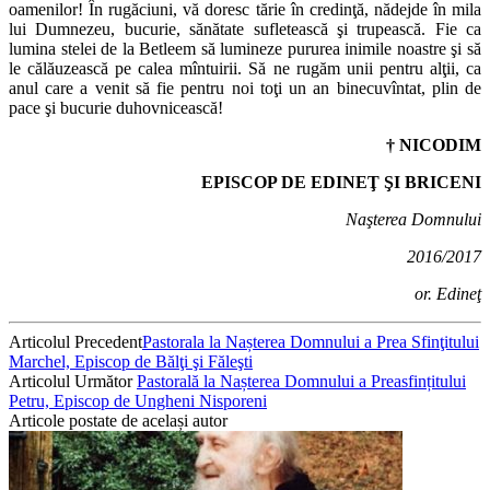
oamenilor! În rugăciuni, vă doresc tărie în credinţă, nădejde în mila
lui Dumnezeu, bucurie, sănătate sufle­tească şi trupească. Fie ca
lumina stelei de la Betleem să lumineze pururea inimile noastre şi să
le călăuzească pe calea mîntuirii. Să ne rugăm unii pentru alţii, ca
anul care a venit să fie pentru noi toţi un an binecuvîntat, plin de
pace şi bucurie duhovnicească!
† NICODIM
EPISCOP DE EDINE
Ţ ŞI BRICENI
Naşterea Domnului
2016/2017
or. Edineţ
Articolul Precedent
Pastorala la Nașterea Domnului a Prea Sfinţitului
Marchel, Episcop de Bălţi şi Făleşti
Articolul Următor
Pastorală la Nașterea Domnului a Preasfințitului
Petru, Episcop de Ungheni Nisporeni
Articole postate de același autor