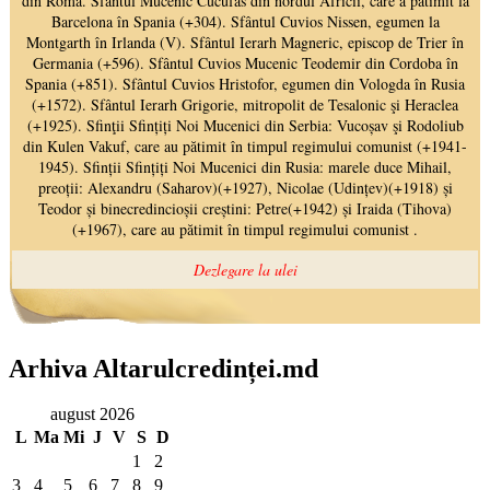
Arhiva Altarulcredinței.md
august 2026
L
Ma
Mi
J
V
S
D
1
2
3
4
5
6
7
8
9