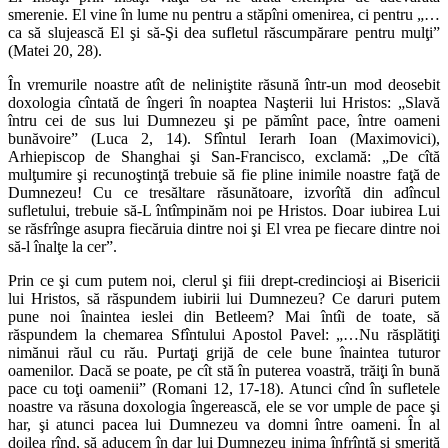
smerenie. El vine în lume nu pentru a stăpîni omenirea, ci pentru „…
ca să slujeas­că El şi să-Şi dea sufletul răscumpărare pentru mulţi”
(Matei 20, 28).
În vremurile noastre atît de neliniştite răsună într-un mod deosebit
doxologia cîntată de îngeri în noaptea Naşterii lui Hristos: „Slavă
întru cei de sus lui Dum­nezeu şi pe pămînt pace, între oameni
bunăvoire” (Luca 2, 14). Sfîntul Ierarh Ioan (Maximovici),
Arhiepiscop de Shanghai şi San-Francisco, exclamă: „De cîtă
mulţumire şi recunoştinţă trebuie să fie pline inimile noastre faţă de
Dumnezeu! Cu ce tresăltare răsunătoare, izvorîtă din adîncul
sufletului, trebuie să-L întîmpinăm noi pe Hristos. Doar iubirea Lui
se răsfrînge asupra fiecăruia dintre noi şi El vrea pe fiecare dintre noi
să-l înalţe la cer”.
Prin ce şi cum putem noi, clerul şi fiii drept-credincioşi ai Bisericii
lui Hristos, să răspundem iubirii lui Dumnezeu? Ce daruri putem
pune noi înaintea ieslei din Betleem? Mai întîi de toate, să
răspundem la chemarea Sfîntului Apostol Pavel: „…Nu răsplătiţi
nimănui răul cu rău. Purtaţi grijă de cele bune înaintea tuturor
oamenilor. Dacă se poate, pe cît stă în puterea voastră, trăiţi în bună
pace cu toţi oamenii” (Romani 12, 17-18). Atunci cînd în sufletele
noastre va răsuna doxologia îngerească, ele se vor umple de pace şi
har, şi atunci pacea lui Dumnezeu va domni între oameni. În al
doilea rînd, să aducem în dar lui Dumnezeu inima înfrîntă şi smerită