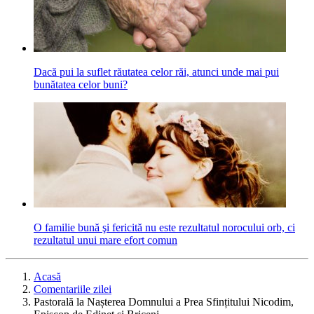
Dacă pui la suflet răutatea celor răi, atunci unde mai pui
bunătatea celor buni?
O familie bună şi fericită nu este rezultatul norocului orb, ci
rezultatul unui mare efort comun
Acasă
Comentariile zilei
Pastorală la Nașterea Domnului a Prea Sfințitului Nicodim,