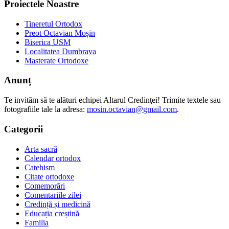
Proiectele Noastre
Tineretul Ortodox
Preot Octavian Moșin
Biserica USM
Localitatea Dumbrava
Masterate Ortodoxe
Anunț
Te invităm să te alături echipei Altarul Credinţei! Trimite textele sau
fotografiile tale la adresa:
mosin.octavian@gmail.com
.
Categorii
Arta sacră
Calendar ortodox
Catehism
Citate ortodoxe
Comemorări
Comentariile zilei
Credință și medicină
Educația creștină
Familia