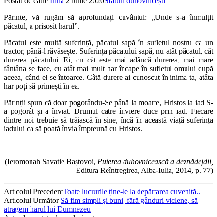
Postat de către
Irina
2 iunie 2020
Sfaturi duhovnicești
Părinte, vă rugăm să aprofundați cuvântul: „Unde s-a înmulțit
păcatul, a prisosit harul”.
Păcatul este multă suferință, păcatul sapă în sufletul nostru ca un
tractor, până-l răvășește. Suferința păcatului sapă, nu atât păcatul, cât
durerea păcatului. Ei, cu cât este mai adâncă durerea, mai mare
fântâna se face, cu atât mai mult har încape în sufletul omului după
aceea, când el se întoarce. Câtă durere ai cunoscut în inima ta, atâta
har poți să primești în ea.
Părinții spun că doar pogorându-Se până la moarte, Hristos la iad S-
a pogorât și a înviat. Drumul către înviere duce prin iad. Fiecare
dintre noi trebuie să trăiască în sine, încă în această viață suferința
iadului ca să poată învia împreună cu Hristos.
(Ieromonah Savatie Baștovoi,
Puterea duhovnicească a
deznădejdii,
Editura Reîntregirea, Alba-Iulia, 2014, p. 77)
Articolul Precedent
Toate lucrurile ține-le la depărtarea cuvenită...
Articolul Următor
Să fim simpli şi buni, fără gânduri viclene, să
atragem harul lui Dumnezeu