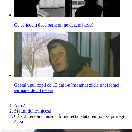
Ce să facem dacă oamenii ne dezamăgesc?
Gestul unui copil de 13 ani i-a înseninat zilele unei femei
sărmane de 83 de ani
Acasă
Sfaturi duhovnicești
Câtă durere ai cunoscut în inima ta, atâta har poți să primești
în ea