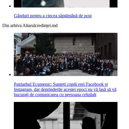
Gânduri pentru a cincea săptămână de post
Din arhiva Altarulcredinței.md
Patriarhul Ecumenic: Sunteți copiii erei Facebook și
Instagram, dar deprinderile acestei epoci nu vă lasă să vă
bucurați de comunicarea cu persoana celuilalt