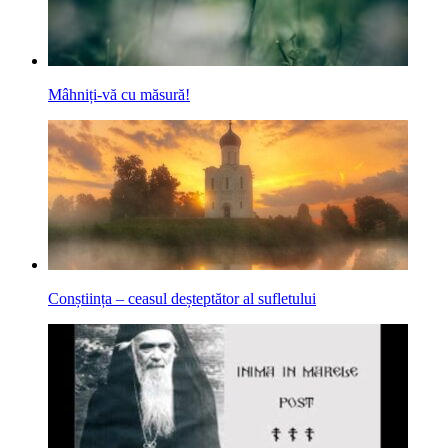
Mâhniți-vă cu măsură!
Conștiința – ceasul deșteptător al sufletului