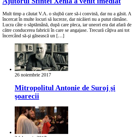
Ajutorul Sfintei Xenia a venit imediat
Mult timp a căutat V.A. o slujbă care să-i convină, dar nu a găsit. A
încercat în multe locuri să lucreze, dar nicăieri nu a putut rămâne.
Lucra câte o săptămână, după care pleca, iar uneori era dat afară de
către conducerea fabricii în care se angajase. Trecură câţiva ani tot
încercând să-şi găsească un […]
26 noiembrie 2017
Mitropolitul Antonie de Suroj şi
şoarecii