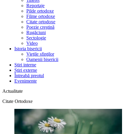
Tineret
Reportaje
Pilde ortodoxe
Filme ortodoxe
Citate ortodoxe
Poezie creştină
Rugăciuni
Sectologie
Video
Istoria bisericii
Vieţile sfinţilor
Oamenii bisericii
Ştiri interne
Știri externe
Întreabă preotul
Evenimente
Actualitate
Citate Ortodoxe