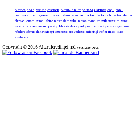
Biserica
boala
bucurie
casatorie
catedrala mitropolitană
Chisinau
copii
copil
credinta
cruce
dragoste
duhovnic
dumnezeu
familia
familie
fapte bune
femeie
har
Hristos
iertare
inimă
iubire
maica domnului
mama
mantuire
milostenie
minune
moarte
octavian mosin
pacat
pilde ortodoxe
post
predica
preot
păcate
rugăciune
răbdare
sfaturi duhovnicești
smerenie
spovedanie
suferinţă
suflet
tineri
viata
vindecare
Copyright © 2016 Altarulcredinței.md
versiune beta