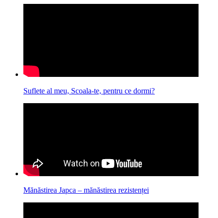
Suflete al meu, Scoala-te, pentru ce dormi?
Mănăstirea Japca – mănăstirea rezistenței