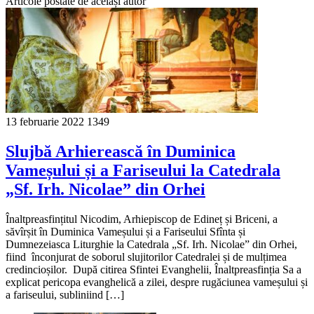
Articole postate de același autor
13 februarie 2022
1349
Slujbă Arhierească în Duminica
Vameșului și a Fariseului la Catedrala
„Sf. Irh. Nicolae” din Orhei
Înaltpreasfințitul Nicodim, Arhiepiscop de Edineț și Briceni, a
săvîrșit în Duminica Vameșului și a Fariseului Sfînta și
Dumnezeiasca Liturghie la Catedrala „Sf. Irh. Nicolae” din Orhei,
fiind înconjurat de soborul slujitorilor Catedralei și de mulțimea
credincioșilor. După citirea Sfintei Evanghelii, Înaltpreasfinția Sa a
explicat pericopa evanghelică a zilei, despre rugăciunea vameșului și
a fariseului, subliniind […]