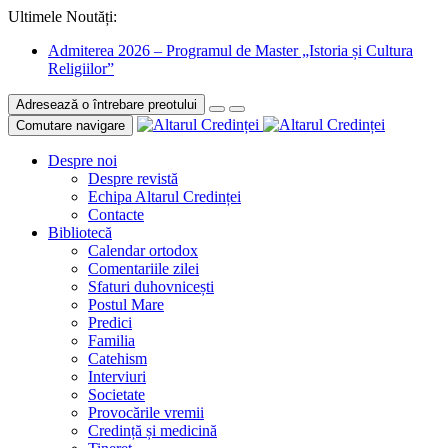
Ultimele Noutăți:
Admiterea 2026 – Programul de Master „Istoria și Cultura
Religiilor”
Adresează o întrebare preotului
Comutare navigare
Despre noi
Despre revistă
Echipa Altarul Credinței
Contacte
Bibliotecă
Calendar ortodox
Comentariile zilei
Sfaturi duhovnicești
Postul Mare
Predici
Familia
Catehism
Interviuri
Societate
Provocările vremii
Credință și medicină