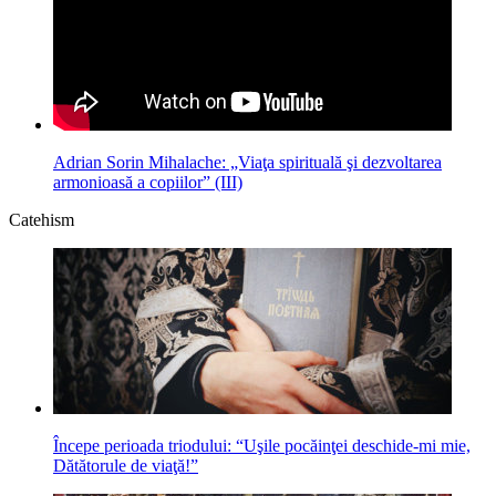
Adrian Sorin Mihalache: „Viaţa spirituală şi dezvoltarea
armonioasă a copiilor” (III)
Catehism
Începe perioada triodului: “Uşile pocăinţei deschide-mi mie,
Dătătorule de viaţă!”