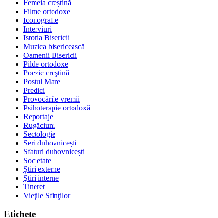
Femeia creștină
Filme ortodoxe
Iconografie
Interviuri
Istoria Bisericii
Muzica bisericească
Oamenii Bisericii
Pilde ortodoxe
Poezie creştină
Postul Mare
Predici
Provocările vremii
Psihoterapie ortodoxă
Reportaje
Rugăciuni
Sectologie
Seri duhovnicești
Sfaturi duhovnicești
Societate
Știri externe
Ştiri interne
Tineret
Vieţile Sfinţilor
Etichete