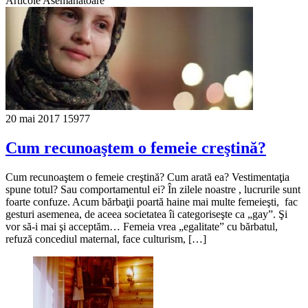
Articole Asemănătoare
20 mai 2017
15977
Cum recunoaştem o femeie creştină?
Cum recunoaştem o femeie creştină? Cum arată ea? Vestimentaţia
spune totul? Sau comportamentul ei? În zilele noastre , lucrurile sunt
foarte confuze. Acum bărbaţii poartă haine mai multe femeieşti, fac
gesturi asemenea, de aceea societatea îi categoriseşte ca „gay”. Şi
vor să-i mai şi acceptăm… Femeia vrea „egalitate” cu bărbatul,
refuză concediul maternal, face culturism, […]