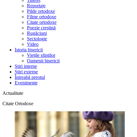
Tineret
Reportaje
Pilde ortodoxe
Filme ortodoxe
Citate ortodoxe
Poezie creştină
Rugăciuni
Sectologie
Video
Istoria bisericii
Vieţile sfinţilor
Oamenii bisericii
Ştiri interne
Știri externe
Întreabă preotul
Evenimente
Actualitate
Citate Ortodoxe