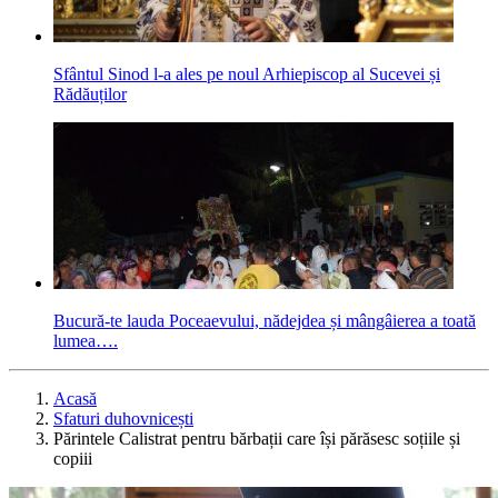
Sfântul Sinod l-a ales pe noul Arhiepiscop al Sucevei și
Rădăuților
Bucură-te lauda Poceaevului, nădejdea și mângâierea a toată
lumea….
Acasă
Sfaturi duhovnicești
Părintele Calistrat pentru bărbații care își părăsesc soțiile și
copiii