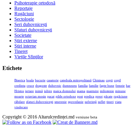
Psihoterapie ortodoxă
Reportaje
Rugăciuni
Sectologie
Seri duhovnicești
Sfaturi duhovnicești
Societate
Știri externe
Ştiri interne
Tineret
Vieţile Sfinţilor
Etichete
Biserica
boala
bucurie
casatorie
catedrala mitropolitană
Chisinau
copii
copil
credinta
cruce
dragoste
duhovnic
dumnezeu
familia
familie
fapte bune
femeie
har
Hristos
iertare
inimă
iubire
maica domnului
mama
mantuire
milostenie
minune
moarte
octavian mosin
pacat
pilde ortodoxe
post
predica
preot
păcate
rugăciune
răbdare
sfaturi duhovnicești
smerenie
spovedanie
suferinţă
suflet
tineri
viata
vindecare
Copyright © 2016 Altarulcredinței.md
versiune beta