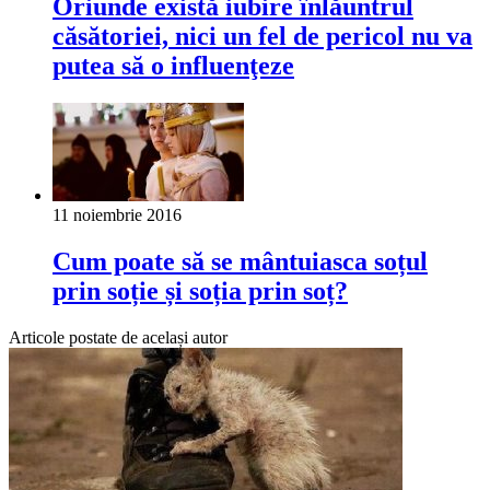
Oriunde există iubire înlăuntrul
căsătoriei, nici un fel de pericol nu va
putea să o influenţeze
11 noiembrie 2016
Cum poate să se mântuiasca soțul
prin soție și soția prin soț?
Articole postate de același autor