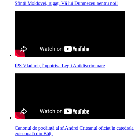
Sfinții Moldovei, rugați-Vă lui Dumnezeu pentru noi!
ÎPS Vladimir, împotriva Legii Antidiscriminare
Canonul de pocăință al sf.Andrei Criteanul oficiat în catedrala
episcopală din Bălţi