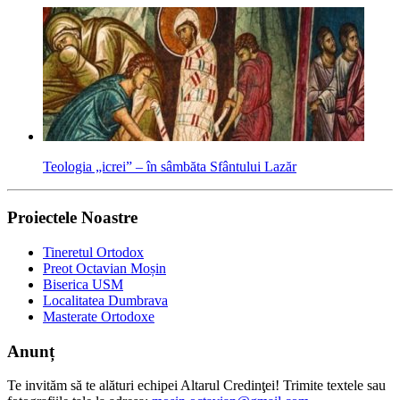
Teologia „icrei” – în sâmbăta Sfântului Lazăr
Proiectele Noastre
Tineretul Ortodox
Preot Octavian Moșin
Biserica USM
Localitatea Dumbrava
Masterate Ortodoxe
Anunț
Te invităm să te alături echipei Altarul Credinţei! Trimite textele sau