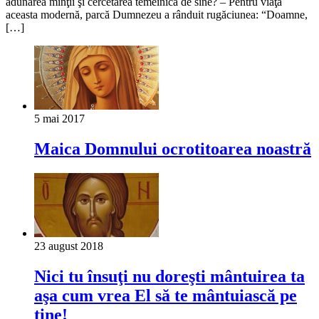
adunarea minţii şi cercetarea temeinică de sine? – Pentru viaţa
aceasta modernă, parcă Dumnezeu a rânduit rugăciunea: “Doamne,
[…]
5 mai 2017
Maica Domnului ocrotitoarea noastră
23 august 2018
Nici tu însuţi nu doreşti mântuirea ta
aşa cum vrea El să te mântuiască pe
tine!