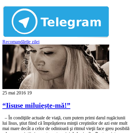
Recomandările zilei
25 mai 2016
19
“Iisuse miluieşte-mă!”
– În condiţiile actuale de viaţă, cum putem primi darul rugăciunii
lui Iisus, ştiut fiind că împrăştierea minţii creştinilor de azi este mult
mai mare decât a celor de odinioară şi ritmul vieţii face greu posibilă