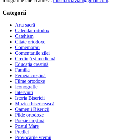
fotografiile tale la adresa:
mosin.octavian@gmail.com
.
Categorii
Arta sacră
Calendar ortodox
Catehism
Citate ortodoxe
Comemorări
Comentariile zilei
Credință și medicină
Educația creștină
Familia
Femeia creștină
Filme ortodoxe
Iconografie
Interviuri
Istoria Bisericii
Muzica bisericească
Oamenii Bisericii
Pilde ortodoxe
Poezie creştină
Postul Mare
Predici
Provocările vremii