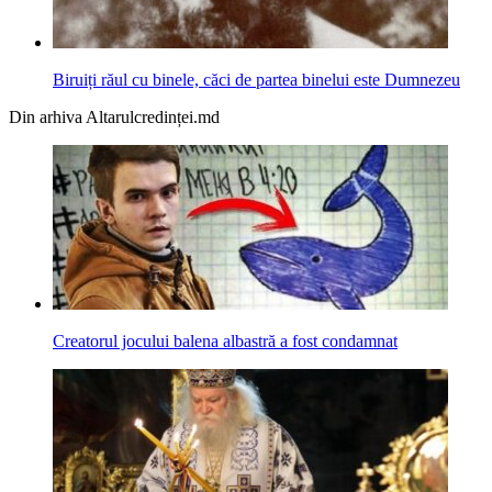
Biruiți răul cu binele, căci de partea binelui este Dumnezeu
Din arhiva Altarulcredinței.md
Creatorul jocului balena albastră a fost condamnat