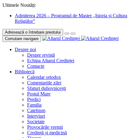
Ultimele Noutăți:
Admiterea 2026 – Programul de Master „Istoria și Cultura
Religiilor”
Adresează o întrebare preotului
Comutare navigare
Despre noi
Despre revistă
Echipa Altarul Credinței
Contacte
Bibliotecă
Calendar ortodox
Comentariile zilei
Sfaturi duhovnicești
Postul Mare
Predici
Familia
Catehism
Interviuri
Societate
Provocările vremii
Credință și medicină