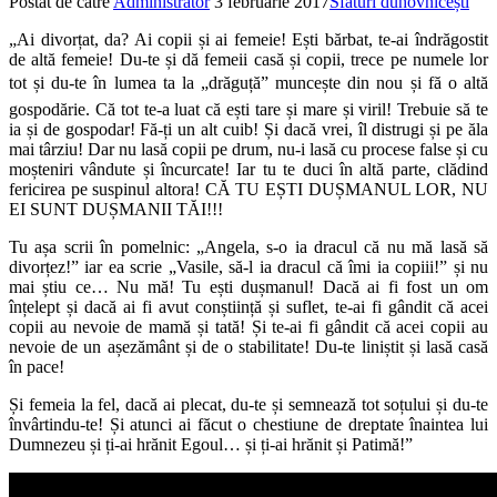
Postat de către
Administrator
3 februarie 2017
Sfaturi duhovnicești
„Ai divorțat, da? Ai copii și ai femeie! Ești bărbat, te-ai îndrăgostit
de altă femeie! Du-te și dă femeii casă și copii, trece pe numele lor
tot și du-te în lumea ta la „drăguță” muncește din nou și fă o altă
gospodărie. Că tot te-a luat că ești tare și mare și viril! Trebuie să te
ia și de gospodar! Fă-ți un alt cuib! Și dacă vrei, îl distrugi și pe ăla
mai târziu! Dar nu lasă copii pe drum, nu-i lasă cu procese false și cu
moșteniri vândute și încurcate! Iar tu te duci în altă parte, clădind
fericirea pe suspinul altora! CĂ TU EȘTI DUȘMANUL LOR, NU
EI SUNT DUȘMANII TĂI!!!
Tu așa scrii în pomelnic: „Angela, s-o ia dracul că nu mă lasă să
divorțez!” iar ea scrie „Vasile, să-l ia dracul că îmi ia copiii!” și nu
mai știu ce… Nu mă! Tu ești dușmanul! Dacă ai fi fost un om
înțelept și dacă ai fi avut conștiință și suflet, te-ai fi gândit că acei
copii au nevoie de mamă și tată! Și te-ai fi gândit că acei copii au
nevoie de un așezământ și de o stabilitate! Du-te liniștit și lasă casă
în pace!
Și femeia la fel, dacă ai plecat, du-te și semnează tot soțului și du-te
învârtindu-te! Și atunci ai făcut o chestiune de dreptate înaintea lui
Dumnezeu și ți-ai hrănit Egoul… și ți-ai hrănit și Patimă!”