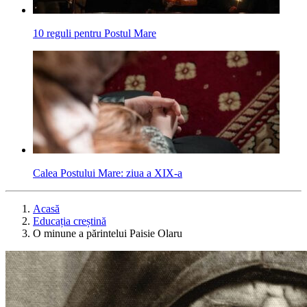
10 reguli pentru Postul Mare
Calea Postului Mare: ziua a XIX-a
Acasă
Educația creștină
O minune a pă­rintelui Paisie Olaru