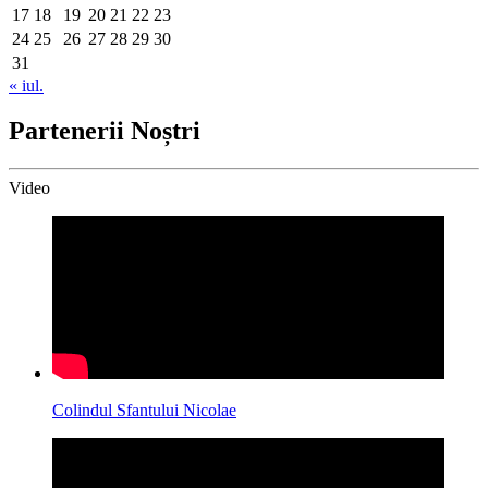
17
18
19
20
21
22
23
24
25
26
27
28
29
30
31
« iul.
Partenerii Noștri
Video
Colindul Sfantului Nicolae