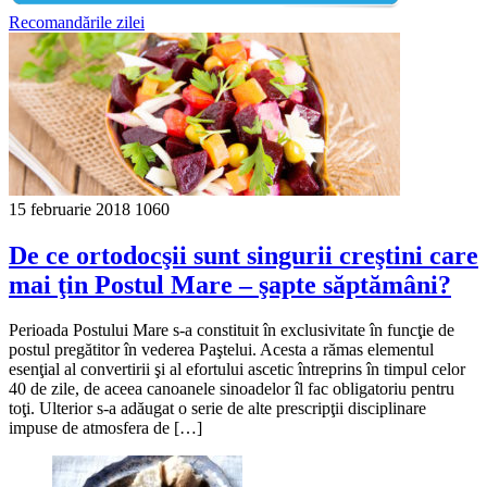
Recomandările zilei
15 februarie 2018
1060
De ce ortodocşii sunt singurii creştini care
mai ţin Postul Mare – şapte săptămâni?
Perioada Postului Mare s-a con­stituit în exclusivitate în funcţie de
postul pregătitor în vederea Paştelui. Acesta a rămas elementul
esenţial al convertirii şi al efortului ascetic în­treprins în timpul celor
40 de zile, de aceea canoanele sinoadelor îl fac obligatoriu pentru
toţi. Ulterior s-a adăugat o serie de alte prescripţii disciplinare
impuse de atmosfera de […]