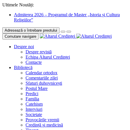
Ultimele Noutăți:
Admiterea 2026 – Programul de Master „Istoria și Cultura
Religiilor”
Adresează o întrebare preotului
Comutare navigare
Despre noi
Despre revistă
Echipa Altarul Credinței
Contacte
Bibliotecă
Calendar ortodox
Comentariile zilei
Sfaturi duhovnicești
Postul Mare
Predici
Familia
Catehism
Interviuri
Societate
Provocările vremii
Credință și medicină