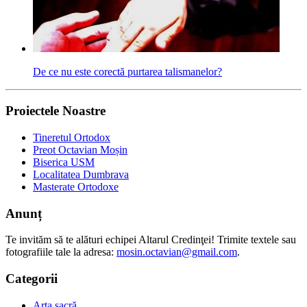
De ce nu este corectă purtarea talismanelor?
Proiectele Noastre
Tineretul Ortodox
Preot Octavian Moșin
Biserica USM
Localitatea Dumbrava
Masterate Ortodoxe
Anunț
Te invităm să te alături echipei Altarul Credinţei! Trimite textele sau
fotografiile tale la adresa:
mosin.octavian@gmail.com
.
Categorii
Arta sacră