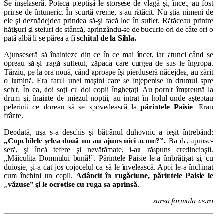
Se înşelaseră. Po­teca pieptişă le storsese de vlagă şi, încet, au fost
prinse de întuneric. În scurtă vreme, s-au rătăcit. Nu ştia nimeni de
ele şi deznădejdea prindea să-şi facă loc în suflet. Rătăceau printre
hăţişuri şi steiuri de stâncă, aprinzându-se de bucurie ori de câte ori o
pată albă li se părea a fi
schitul de la Sihla.
Ajunseseră să înainteze din ce în ce mai încet, iar atunci când se
opreau să-şi tra­gă sufletul, zăpada care curgea de sus le în­gropa.
Târ­ziu, pe la ora nouă, când aproape îşi pier­duseră nădejdea, au zărit
o lumină. Era farul unei maşini care se înţepenise în drumul spre
schit. În ea, doi soţi cu doi copii îngheţaţi. Au pornit împreună la
drum şi, înainte de miezul nopţii, au intrat în holul un­de aşteptau
pelerinii ce doreau să se spove­dească la
pă­rin­tele Paisie
. Erau
frânte.
Deo­dată, uşa s-a deschis şi bătrânul duhovnic a ieşit între­bând:
„Copchilele şelea două nu au ajuns nici acum?”.
Ba da, ajunse­
seră, şi încă tefere şi nevătămate, i-au răspuns cre­din­cioşii.
„Măiculiţa Domnului bună!”. Pă­rintele Paisie le-a îmbrăţişat şi, cu
duioşie, şi-a dat jos cojocelul ca să le învelească. Apoi le-a închinat
cum închini un copil.
Adâncit în rugăciune, părintele Paisie le
„vă­zuse” şi le ocrotise cu ruga sa aprinsă.
sursa formula-as.ro