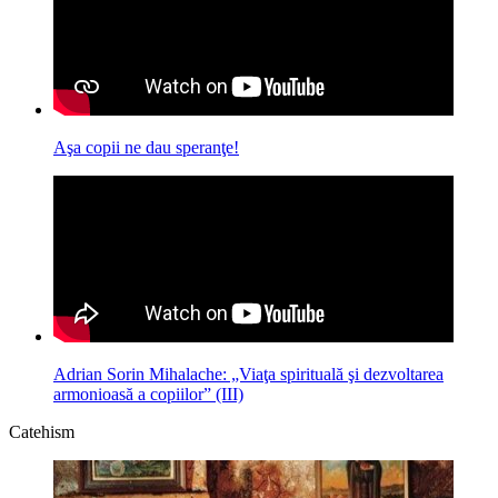
Aşa copii ne dau speranţe!
Adrian Sorin Mihalache: „Viaţa spirituală şi dezvoltarea
armonioasă a copiilor” (III)
Catehism