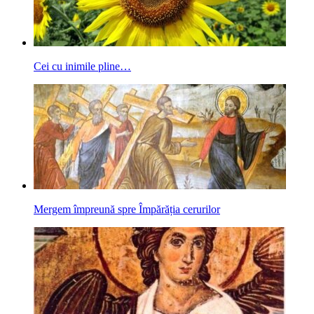
Cei cu inimile pline…
Mergem împreună spre Împărăția cerurilor