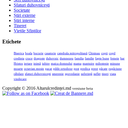
Sfaturi duhovnicești
Societate
Știri externe
Ştiri interne
Tineret
Vieţile Sfinţilor
Etichete
Biserica
boala
bucurie
casatorie
catedrala mitropolitană
Chisinau
copii
copil
credinta
cruce
dragoste
duhovnic
dumnezeu
familia
familie
fapte bune
femeie
har
Hristos
iertare
inimă
iubire
maica domnului
mama
mantuire
milostenie
minune
moarte
octavian mosin
pacat
pilde ortodoxe
post
predica
preot
păcate
rugăciune
răbdare
sfaturi duhovnicești
smerenie
spovedanie
suferinţă
suflet
tineri
viata
vindecare
Copyright © 2016 Altarulcredinței.md
versiune beta