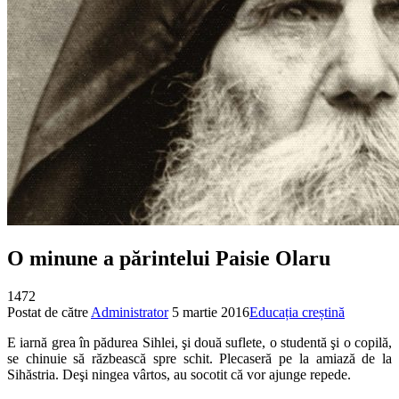
O minune a pă­rintelui Paisie Olaru
1472
Postat de către
Administrator
5 martie 2016
Educația creștină
E iarnă grea în pădurea Sihlei, şi două suflete, o studentă şi o copilă,
se chinuie să răzbească spre schit. Plecaseră pe la amiază de la
Sihăstria. Deşi ningea vârtos, au socotit că vor ajunge repede.