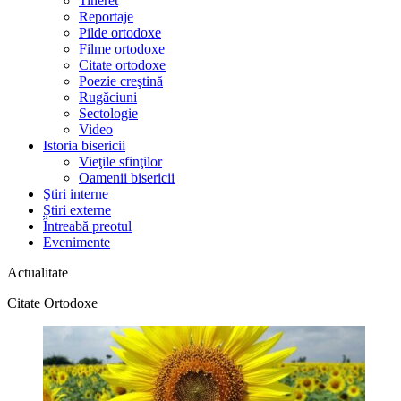
Tineret
Reportaje
Pilde ortodoxe
Filme ortodoxe
Citate ortodoxe
Poezie creştină
Rugăciuni
Sectologie
Video
Istoria bisericii
Vieţile sfinţilor
Oamenii bisericii
Ştiri interne
Știri externe
Întreabă preotul
Evenimente
Actualitate
Citate Ortodoxe