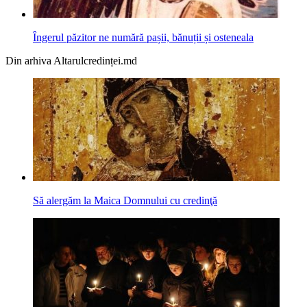
Îngerul păzitor ne numără pașii, bănuții și osteneala
Din arhiva Altarulcredinței.md
Să alergăm la Maica Domnului cu credinţă