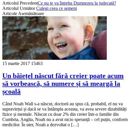
Articolul Precedent
Ce nu te va întreba Dumnezeu la judecată?
Articolul Următor
Culegi ceea ce semeni
Articole Asemănătoare
15 martie 2017
15463
Un băiețel născut fără creier poate acum
să vorbească, să numere și să meargă la
școală
Când Noah Wall s-a născut, doctorii au spus că, probabil, el nu va
supraviețui și dacă se va întâmpla aceasta, va avea severe dizabilități
fizice și mentale. Născut cu doar 2% din creier într-o familie din
Cumbria, Anglia, Noah nu a avut nicio speranță – cel puțin, conform
medicilor. În uter, Noah a dezvoltat o […]