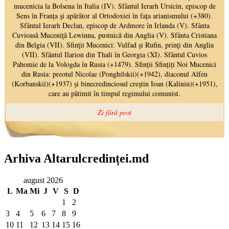
Arhiva Altarulcredinței.md
august 2026
L
Ma
Mi
J
V
S
D
1
2
3
4
5
6
7
8
9
10
11
12
13
14
15
16