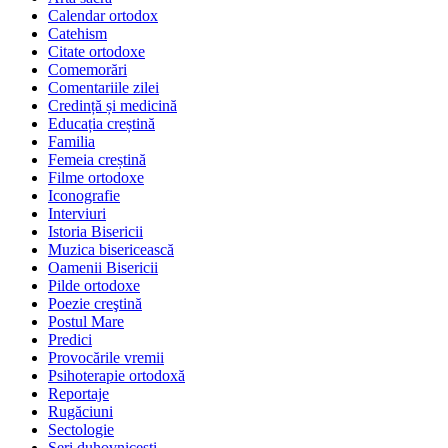
Calendar ortodox
Catehism
Citate ortodoxe
Comemorări
Comentariile zilei
Credință și medicină
Educația creștină
Familia
Femeia creștină
Filme ortodoxe
Iconografie
Interviuri
Istoria Bisericii
Muzica bisericească
Oamenii Bisericii
Pilde ortodoxe
Poezie creştină
Postul Mare
Predici
Provocările vremii
Psihoterapie ortodoxă
Reportaje
Rugăciuni
Sectologie
Seri duhovnicești