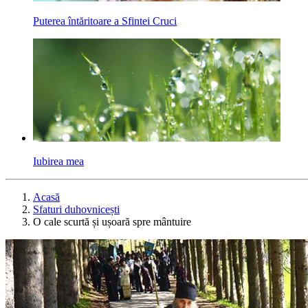
Puterea întăritoare a Sfintei Cruci
Iubirea mea
Acasă
Sfaturi duhovnicești
O cale scurtă și ușoară spre mântuire