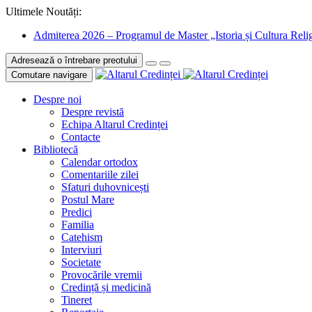
Ultimele Noutăți:
Admiterea 2026 – Programul de Master „Istoria și Cultura Relig
Adresează o întrebare preotului
Comutare navigare
Despre noi
Despre revistă
Echipa Altarul Credinței
Contacte
Bibliotecă
Calendar ortodox
Comentariile zilei
Sfaturi duhovnicești
Postul Mare
Predici
Familia
Catehism
Interviuri
Societate
Provocările vremii
Credință și medicină
Tineret