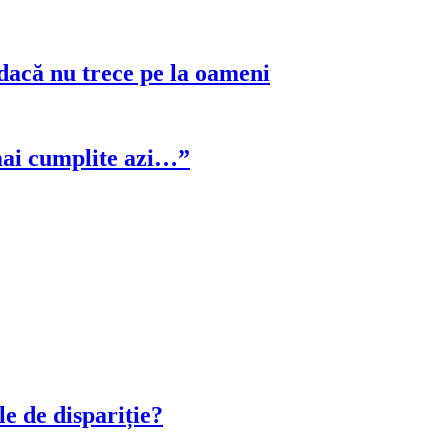
acă nu trece pe la oameni
 mai cumplite azi…”
le de dispariție?