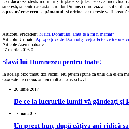
Dar dacă osândești, murmuri și-ți place să-ți faci voia, atunci chiar 
smerești, și pentru aceasta harul lui Dumnezeu nu viază în sufletul tău
o preamăresc cerul și pământul;
și oricine se smerește va fi pream
Articolul Precedent
„Maica Domnului, arată-te a-mi fi mamă!”
Articolul Următor
Apropiaţi-vă de Domnul şi veţi afla tot ce trebuie vieţ
Articole Asemănătoare
27 martie 2016
0
Slavă lui Dumnezeu pentru toate!
În acelaşi bloc trăiau doi vecini. Nu putem spune că unul din ei era mai 
casă este mai nouă, și mai mult aur are, și […]
20 iunie 2017
De ce la lucrurile lumii vă gândeaţi şi
17 mai 2017
Un preot bun, după câțiva ani ridică sat