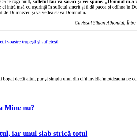
dacă te rogi mult,
sufletul tău va sărăci și vei spune: „Domnul m-a u
; el intră însă cu ușurință în sufletul smerit și îi dă pacea și odihna în
ărit de Dumnezeu și va vedea slava Domnului.
Cuviosul Siluan Athonitul, Între 
ii voastre trupeşti şi sufleteşti
bogat decât altul, pur şi simplu unul din ei îl invidia întotdeauna pe cel
 la Mine nu?
ul, iar unul slab strică totul