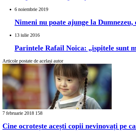
6 noiembrie 2019
Nimeni nu poate ajunge la Dumnezeu, d
13 iulie 2016
Parintele Rafail Noica: „ispitele sunt
Articole postate de același autor
7 februarie 2018
158
Cine ocrotește acești copii nevinovați pe ca