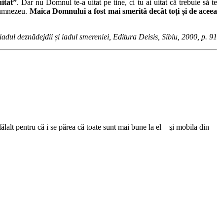
itat”
. Dar nu Domnul te-a uitat pe tine, ci tu ai uitat că trebuie să te
 Dumnezeu.
Maica Domnului a fost mai smerită decât toți și de aceea
iadul deznădejdii și iadul smereniei, Editura Deisis, Sibiu, 2000, p. 91
ălalt pentru că i se părea că toate sunt mai bune la el – şi mobila din