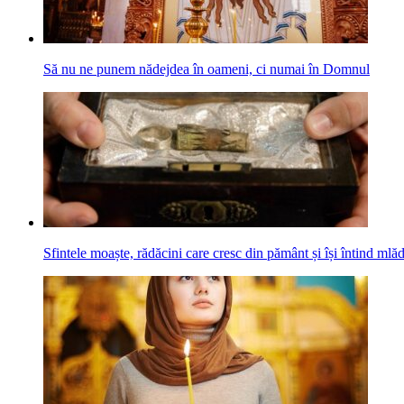
Să nu ne punem nădejdea în oameni, ci numai în Domnul
Sfintele moaște, rădăcini care cresc din pământ și își întind mlăd