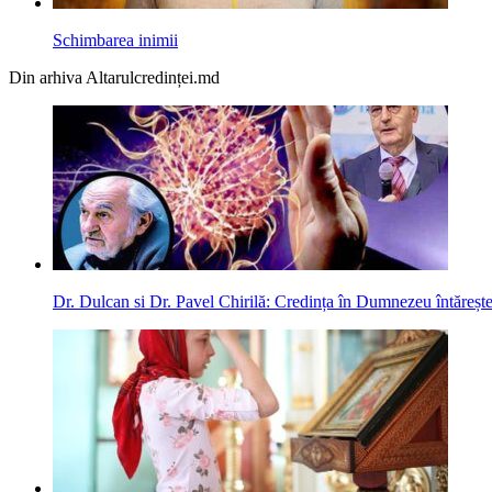
Schimbarea inimii
Din arhiva Altarulcredinței.md
Dr. Dulcan si Dr. Pavel Chirilă: Credința în Dumnezeu întărește