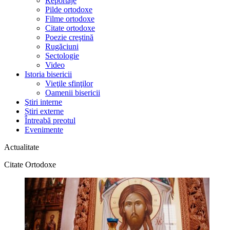
Reportaje
Pilde ortodoxe
Filme ortodoxe
Citate ortodoxe
Poezie creştină
Rugăciuni
Sectologie
Video
Istoria bisericii
Vieţile sfinţilor
Oamenii bisericii
Ştiri interne
Știri externe
Întreabă preotul
Evenimente
Actualitate
Citate Ortodoxe