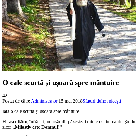
O cale scurtă și ușoară spre mântuire
42
Postat de către
Administrator
15 mai 2018
Sfaturi duhovnicești
Iată o cale scurtă și ușoară spre mântuire:
Fii ascultător, înfrânat, nu osândi, păzește-ți mintea și inima de gându
zice:
„Milostiv este Domnul!”