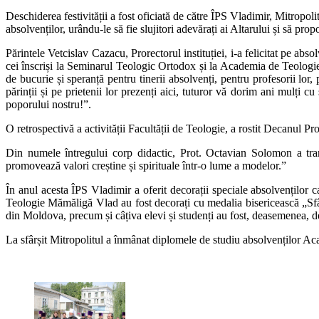
Deschiderea festivității a fost oficiată de către ÎPS Vladimir, Mitropo
absolvenților, urându-le să fie slujitori adevărați ai Altarului și să p
Părintele Vetcislav Cazacu, Prorectorul instituției, i-a felicitat pe ab
cei înscriși la Seminarul Teologic Ortodox și la Academia de Teologie O
de bucurie și speranță pentru tinerii absolvenți, pentru profesorii lor, 
părinții și pe prietenii lor prezenți aici, tuturor vă dorim ani mulți 
poporului nostru!”.
O retrospectivă a activității Facultății de Teologie, a rostit Decanul 
Din numele întregului corp didactic, Prot. Octavian Solomon a transm
promovează valori creștine și spirituale într-o lume a modelor.”
În anul acesta ÎPS Vladimir a oferit decorații speciale absolvenților
Teologie Mămăligă Vlad au fost decorați cu medalia bisericească „Sfân
din Moldova, precum și câțiva elevi și studenți au fost, deasemenea, d
La sfârșit Mitropolitul a înmânat diplomele de studiu absolvenților A