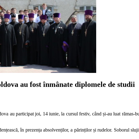
dova au fost înmânate diplomele de studii
au participat joi, 14 iunie, la cursul festiv, când și-au luat rămas-bun
ențească, în prezența absolvenților, a părinților și rudelor. Soborul slujit