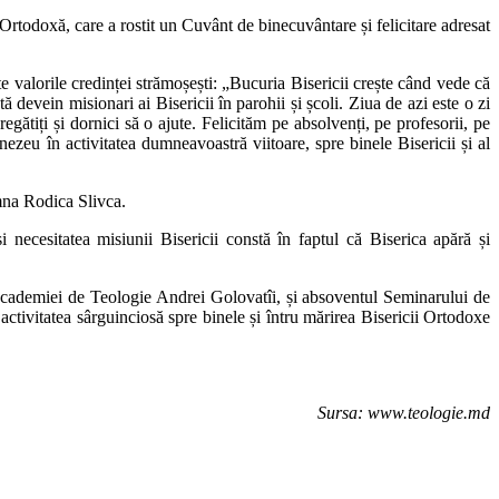
Ortodoxă, care a rostit un Cuvânt de binecuvântare și felicitare adresat
te valorile credinței strămoșești: „Bucuria Bisericii crește când vede că
devein misionari ai Bisericii în parohii și școli. Ziua de azi este o zi
regătiți și dornici să o ajute. Felicităm pe absolvenți, pe profesorii, pe
nezeu în activitatea dumneavoastră viitoare, spre binele Bisericii și al
amna Rodica Slivca.
 necesitatea misiunii Bisericii constă în faptul că Biserica apără și
l Academiei de Teologie Andrei Golovatîi, și absoventul Seminarului de
tivitatea sârguinciosă spre binele și întru mărirea Bisericii Ortodoxe
Sursa: www.teologie.md