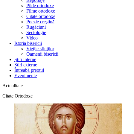
Reportaje
Pilde ortodoxe
Filme ortodoxe
Citate ortodoxe
Poezie creştină
Rugăciuni
Sectologie
Video
Istoria bisericii
Vieţile sfinţilor
Oamenii bisericii
Ştiri interne
Știri externe
Întreabă preotul
Evenimente
Actualitate
Citate Ortodoxe