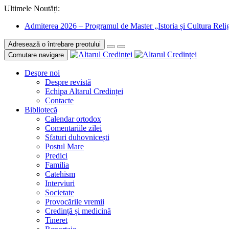
Ultimele Noutăți:
Admiterea 2026 – Programul de Master „Istoria și Cultura Relig
Adresează o întrebare preotului
Comutare navigare
Despre noi
Despre revistă
Echipa Altarul Credinței
Contacte
Bibliotecă
Calendar ortodox
Comentariile zilei
Sfaturi duhovnicești
Postul Mare
Predici
Familia
Catehism
Interviuri
Societate
Provocările vremii
Credință și medicină
Tineret