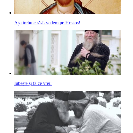
Așa trebuie să-L vedem pe Hristos!
Iubește și fă ce vrei!