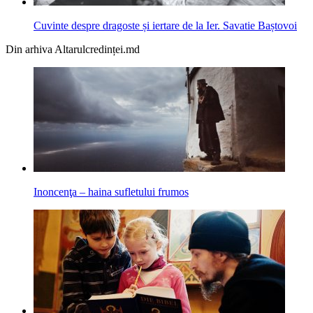
Cuvinte despre dragoste și iertare de la Ier. Savatie Baștovoi
Din arhiva Altarulcredinței.md
Inoncenţa – haina sufletului frumos