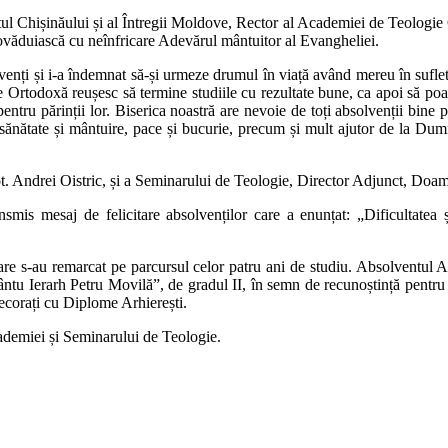
litul Chișinăului și al Întregii Moldove, Rector al Academiei de Teologie 
ropovăduiască cu neînfricare Adevărul mântuitor al Evangheliei.
solvenți și i-a îndemnat să-și urmeze drumul în viață având mereu în sufle
rtodoxă reușesc să termine studiile cu rezultate bune, ca apoi să poată 
pentru părinții lor. Biserica noastră are nevoie de toți absolvenții bine p
cu sănătate și mântuire, pace și bucurie, precum și mult ajutor de la Dum
Prot. Andrei Oistric, și a Seminarului de Teologie, Director Adjunct, Do
is mesaj de felicitare absolvenților care a enunțat: „Dificultatea și
 care s-au remarcat pe parcursul celor patru ani de studiu. Absolventu
tu Ierarh Petru Movilă”, de gradul II, în semn de recunoștință pentru ac
ecorați cu Diplome Arhierești.
cademiei și Seminarului de Teologie.