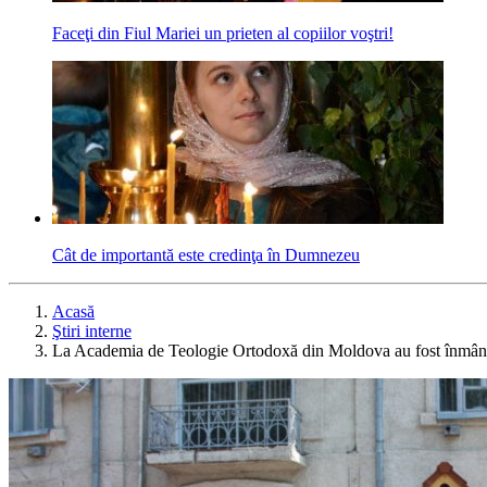
Faceţi din Fiul Mariei un prieten al copiilor voştri!
Cât de importantă este credinţa în Dumnezeu
Acasă
Ştiri interne
La Academia de Teologie Ortodoxă din Moldova au fost înmâna