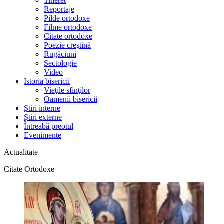
Tineret
Reportaje
Pilde ortodoxe
Filme ortodoxe
Citate ortodoxe
Poezie creştină
Rugăciuni
Sectologie
Video
Istoria bisericii
Vieţile sfinţilor
Oamenii bisericii
Ştiri interne
Știri externe
Întreabă preotul
Evenimente
Actualitate
Citate Ortodoxe