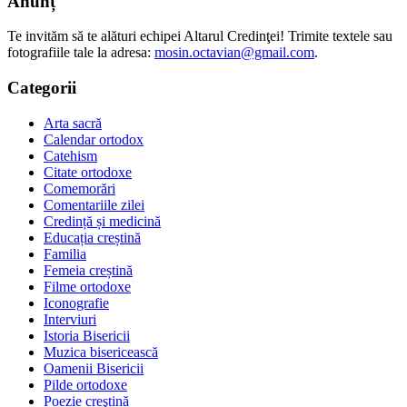
Anunț
Te invităm să te alături echipei Altarul Credinţei! Trimite textele sau
fotografiile tale la adresa:
mosin.octavian@gmail.com
.
Categorii
Arta sacră
Calendar ortodox
Catehism
Citate ortodoxe
Comemorări
Comentariile zilei
Credință și medicină
Educația creștină
Familia
Femeia creștină
Filme ortodoxe
Iconografie
Interviuri
Istoria Bisericii
Muzica bisericească
Oamenii Bisericii
Pilde ortodoxe
Poezie creştină