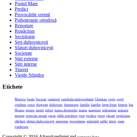
Postul Mare
Predici
Provocările vremii
Psihoterapie ortodoxă
Reportaje
Rugăciuni
Sectologie
Seri duhovnicești
Sfaturi duhovnicești
Societate
Știri externe
Ştiri interne
Tineret
Vieţile Sfinţilor
Etichete
Biserica
boala
bucurie
casatorie
catedrala mitropolitană
Chisinau
copii
copil
credinta
cruce
dragoste
duhovnic
dumnezeu
familia
familie
fapte bune
femeie
har
Hristos
iertare
inimă
iubire
maica domnului
mama
mantuire
milostenie
minune
moarte
octavian mosin
pacat
pilde ortodoxe
post
predica
preot
păcate
rugăciune
răbdare
sfaturi duhovnicești
smerenie
spovedanie
suferinţă
suflet
tineri
viata
vindecare
Copyright © 2016 Altarulcredinței.md
versiune beta