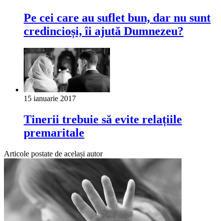
Pe cei care au suflet bun, dar nu sunt
credincioși, îi ajută Dumnezeu?
15 ianuarie 2017
Tinerii trebuie să evite relațiile
premaritale
Articole postate de același autor