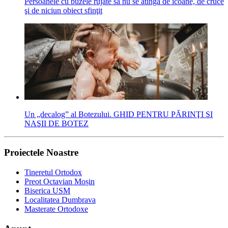
Persoanele cu buzele rujate să nu se atingă de icoane, de cruce
şi de niciun obiect sfinţit
Un „decalog” al Botezului. GHID PENTRU PĂRINŢI ŞI
NAŞII DE BOTEZ
Proiectele Noastre
Tineretul Ortodox
Preot Octavian Moșin
Biserica USM
Localitatea Dumbrava
Masterate Ortodoxe