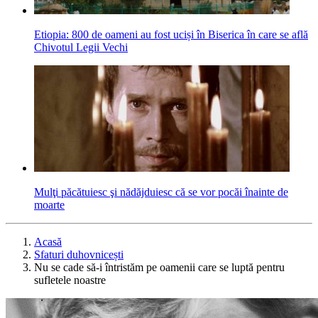
Etiopia: 800 de oameni au fost uciși în Biserica în care se află
Chivotul Legii Vechi
Mulţi păcătuiesc şi nădăjduiesc că se vor pocăi înainte de
moarte
Acasă
Sfaturi duhovnicești
Nu se cade să-i întristăm pe oamenii care se luptă pentru
sufletele noastre