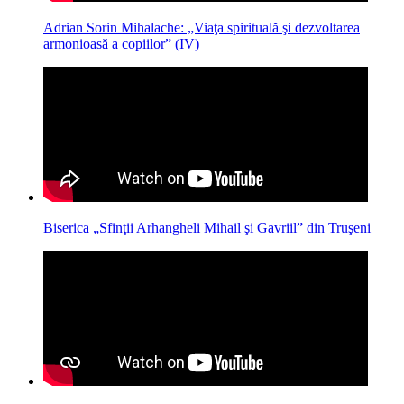
Adrian Sorin Mihalache: „Viaţa spirituală şi dezvoltarea
armonioasă a copiilor” (IV)
Biserica „Sfinţii Arhangheli Mihail şi Gavriil” din Truşeni