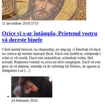
11 decembrie 2018
5715
Orice vi s-ar întâmpla, Prietenul vostru
vă doreşte binele
Când sunteţi bruscat, nu răspundeţi, nu mişcaţi, ci întrebaţi-vă dacă
nu cumva aţi meritat reproşul făcut. Dacă este justificat, mulţumiţi-i
celui ce vă ceartă. Dacă este nejustificat, schimbaţi vorba, fără
acreală. Reţinerea voastră va avea un efect neaşteptat. Dacă vă este
greu să vă abţineţi, amintiţi-vă de suferinţa lui Hristos, de agonia şi
răstignirea Lui […]
24 februarie 2016