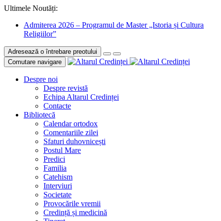
Ultimele Noutăți:
Admiterea 2026 – Programul de Master „Istoria și Cultura
Religiilor”
Adresează o întrebare preotului
Comutare navigare
Despre noi
Despre revistă
Echipa Altarul Credinței
Contacte
Bibliotecă
Calendar ortodox
Comentariile zilei
Sfaturi duhovnicești
Postul Mare
Predici
Familia
Catehism
Interviuri
Societate
Provocările vremii
Credință și medicină