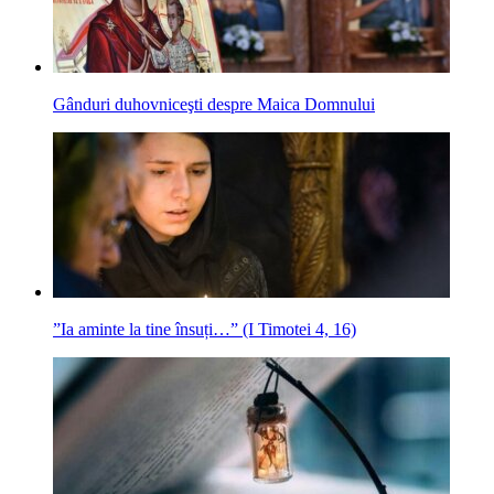
Gânduri duhovniceşti despre Maica Domnului
”Ia aminte la tine însuți…” (I Timotei 4, 16)