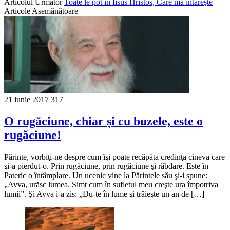
Articolul Următor
Toate le pot în Iisus Hristos, Care mă întăreşte
Articole Asemănătoare
21 iunie 2017
317
O rugăciune, chiar și cu buzele, este o
rugăciune!
Părinte, vorbiţi-ne despre cum îşi poate recăpăta credinţa cineva care
şi-a pierdut-o. Prin rugăciune, prin rugăciune şi răbdare. Este în
Pateric o întâmplare. Un ucenic vine la Părintele său şi-i spune:
„Avva, urăsc lumea. Simt cum în sufletul meu creşte ura împotriva
lumii”. Şi Avva i-a zis: „Du-te în lume şi trăieşte un an de […]