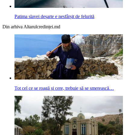
Patima slavei deșarte e nesfârșit de felurită
Din arhiva Altarulcredinței.md
Tot cel ce se roagă şi cere, trebuie să se smerească…