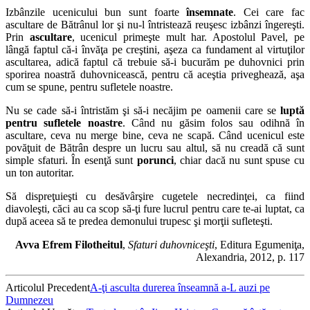
Izbânzile ucenicului bun sunt foarte
însemnate
. Cei care fac
ascultare de Bătrânul lor şi nu-l întristează reuşesc izbânzi îngereşti.
Prin
ascultare
, ucenicul primeşte mult har. Apostolul Pavel, pe
lângă faptul că-i învăţa pe creştini, aşeza ca fundament al virtuţilor
ascultarea, adică faptul că trebuie să-i bucurăm pe duhovnici prin
sporirea noastră duhovnicească, pentru că aceştia priveghează, aşa
cum se spune, pentru sufletele noastre.
Nu se cade să-i întristăm şi să-i necăjim pe oamenii care se
luptă
pentru sufletele noastre
. Când nu găsim folos sau odihnă în
ascultare, ceva nu merge bine, ceva ne scapă. Când ucenicul este
povăţuit de Bătrân despre un lucru sau altul, să nu creadă că sunt
simple sfaturi. În esenţă sunt
porunci
, chiar dacă nu sunt spuse cu
un ton autoritar.
Să dispreţuieşti cu desăvârşire cugetele necredinţei, ca fiind
diavoleşti, căci au ca scop să-ţi fure lucrul pentru care te-ai luptat, ca
după aceea să te predea demonului trupesc şi morţii sufleteşti.
Avva Efrem Filotheitul
,
Sfaturi duhovniceşti
, Editura Egumeniţa,
Alexandria, 2012, p. 117
Articolul Precedent
A-ţi asculta durerea înseamnă a-L auzi pe
Dumnezeu