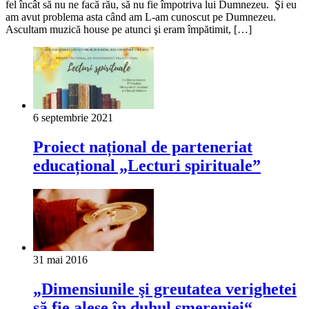
fel încât să nu ne facă rău, să nu fie împotriva lui Dumnezeu. Şi eu
am avut problema asta când am L-am cunoscut pe Dumnezeu.
Ascultam muzică house pe atunci şi eram împătimit, […]
6 septembrie 2021
Proiect național de parteneriat
educațional „Lecturi spirituale”
31 mai 2016
„Dimensiunile şi greutatea verighetei
să fie alese în duhul smereniei“