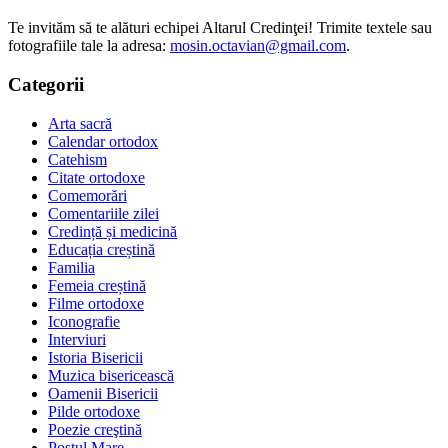
Te invităm să te alături echipei Altarul Credinţei! Trimite textele sau
fotografiile tale la adresa:
mosin.octavian@gmail.com
.
Categorii
Arta sacră
Calendar ortodox
Catehism
Citate ortodoxe
Comemorări
Comentariile zilei
Credință și medicină
Educația creștină
Familia
Femeia creștină
Filme ortodoxe
Iconografie
Interviuri
Istoria Bisericii
Muzica bisericească
Oamenii Bisericii
Pilde ortodoxe
Poezie creştină
Postul Mare