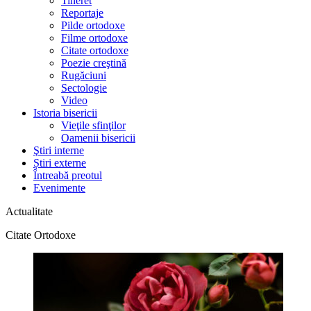
Tineret
Reportaje
Pilde ortodoxe
Filme ortodoxe
Citate ortodoxe
Poezie creştină
Rugăciuni
Sectologie
Video
Istoria bisericii
Vieţile sfinţilor
Oamenii bisericii
Ştiri interne
Știri externe
Întreabă preotul
Evenimente
Actualitate
Citate Ortodoxe