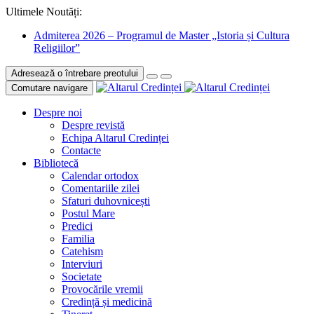
Ultimele Noutăți:
Admiterea 2026 – Programul de Master „Istoria și Cultura
Religiilor”
Adresează o întrebare preotului
Comutare navigare
Despre noi
Despre revistă
Echipa Altarul Credinței
Contacte
Bibliotecă
Calendar ortodox
Comentariile zilei
Sfaturi duhovnicești
Postul Mare
Predici
Familia
Catehism
Interviuri
Societate
Provocările vremii
Credință și medicină