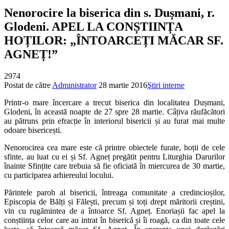
Nenorocire la biserica din s. Dușmani, r.
Glodeni. APEL LA CONȘTIINȚA
HOȚILOR: „ÎNTOARCEȚI MĂCAR SF.
AGNEȚ!”
2974
Postat de către
Administrator
28 martie 2016
Ştiri interne
Printr-o mare încercare a trecut biserica din localitatea Dușmani,
Glodeni, în această noapte de 27 spre 28 martie. Câțiva răufăcători
au pătruns prin efracție în interiorul bisericii și au furat mai multe
odoare bisericești.
Nenorocirea cea mare este că printre obiectele furate, hoții de cele
sfinte, au luat cu ei și Sf. Agneț pregătit pentru Liturghia Darurilor
înainte Sfințite care trebuia să fie oficiată în miercurea de 30 martie,
cu participarea arhiereului locului.
Părintele paroh al bisericii, întreaga comunitate a credincioșilor,
Episcopia de Bălți și Fălești, precum și toți drept măritorii creștini,
vin cu rugămintea de a întoarce Sf. Agneț. Enoriașii fac apel la
conștiința celor care au intrat în biserică și îi roagă, ca din toate cele