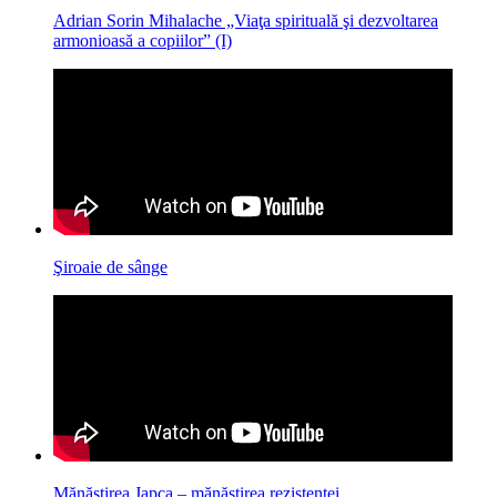
Adrian Sorin Mihalache „Viaţa spirituală şi dezvoltarea
armonioasă a copiilor” (I)
Şiroaie de sânge
Mănăstirea Japca – mănăstirea rezistenței