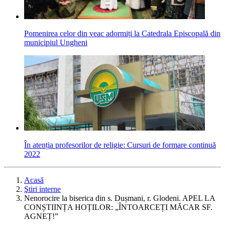
Pomenirea celor din veac adormiți la Catedrala Episcopală din
municipiul Ungheni
În atenția profesorilor de religie: Cursuri de formare continuă
2022
Acasă
Ştiri interne
Nenorocire la biserica din s. Dușmani, r. Glodeni. APEL LA
CONȘTIINȚA HOȚILOR: „ÎNTOARCEȚI MĂCAR SF.
AGNEȚ!”