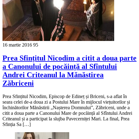
16 martie 2016
95
Prea Sfințitul Nicodim a citit a doua parte
a Canonului de pocăință al Sfîntului
Andrei Criteanul la Mănăstirea
Zăbriceni
Prea Sfințitul Nicodim, Episcop de Edineț și Briceni, s-a aflat în
seara celei de-a doua zi a Postului Mare în mijlocul viețuitorilor și
închinătorilor Mănăstirii „Nașterea Domnului”, Zăbriceni, unde a
citit a doua parte a Canonului Mare de pocăință al Sfîntului Andrei
Criteanul și a participat la slujba Pavecerniței Mari. La final, Prea
Sfinția Sa […]