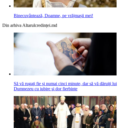
Binecuvântează, Doamne, pe vrăjmașii mei!
Din arhiva Altarulcredinței.md
Să vă rugaţi fie şi numai cinci minute, dar să vă dăruiţi lui
Dumnezeu cu iubire şi dor fierbinte