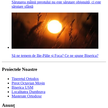
Sărutarea mâinii preotului nu este sărutare obişnuită, ci este
sărutare sfântă
Să ne temem de Ilie-Pălie și Foca? Ce ne spune Biserica?
Proiectele Noastre
Tineretul Ortodox
Preot Octavian Moșin
Biserica USM
Localitatea Dumbrava
Masterate Ortodoxe
Anunț