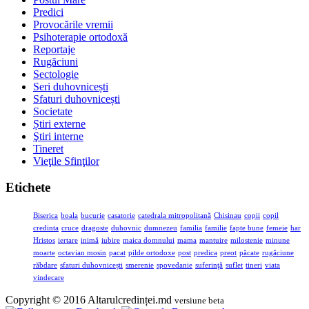
Predici
Provocările vremii
Psihoterapie ortodoxă
Reportaje
Rugăciuni
Sectologie
Seri duhovnicești
Sfaturi duhovnicești
Societate
Știri externe
Ştiri interne
Tineret
Vieţile Sfinţilor
Etichete
Biserica
boala
bucurie
casatorie
catedrala mitropolitană
Chisinau
copii
copil
credinta
cruce
dragoste
duhovnic
dumnezeu
familia
familie
fapte bune
femeie
har
Hristos
iertare
inimă
iubire
maica domnului
mama
mantuire
milostenie
minune
moarte
octavian mosin
pacat
pilde ortodoxe
post
predica
preot
păcate
rugăciune
răbdare
sfaturi duhovnicești
smerenie
spovedanie
suferinţă
suflet
tineri
viata
vindecare
Copyright © 2016 Altarulcredinței.md
versiune beta