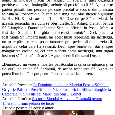
luate, să întoarcă măcar Sf. Agneț. În speranța unei dezlegări
pozitive a acestei întâmplări, trebuie să precizăm că Sf. Agneț este
partea pătrată sau pecetea pe care preotul a scos-o din prescura
folosită la Proscomidie, în care se disting mai bine literele sigiliului:
Is. Hs. Ni. Ka, și care se afla pe Sf. Disc de pe Sfânta Masă. În
această perioadă, așa cum se obișnuiește, Sf. Agneț, pregătit pentru
Sf. Liturghie a Darurilor înainte Sfințite, oficiată în Postul Mare, a
fost deja Sfințit la Liturghia din această duminică. Deci, practic a
fost furată Sf. Împărtășanie, iar acest lucru reprezintă un sacrilegiu,
un mare păcat care se poate întoarce, prin pedeapsă dumnezeiască,
împotriva celui care l-a săvârșit. Deci, spre binele lor, dar și spre
mângâierea creștinilor, cei care a făcut acest sacrilegiu, sunt rugați
insistent să întoarcă măcar Sf. Agneț bisericii din satul Dușmani.
„Dumnezeu nu voiește moartea păcătosului ci ca să se întoarcă și să
fie viu”, ne spune Sf. Scriptură, de aceea restituirea Sf. Agneț, ar
putea fi un bun început pentru întoarcerea la Dumnezeu.
Articolul Precedent
În Duminica a doua a Marelui Post, a Sfîntului
Grigorie Palama, Prea Sfințitul Nicodim a oficiat Sfînta Liturghie la
Catedrala ”Sf. Vasile cel Mare” din orașul Edineț
Articolul Următor
Sectorul Sinodal Activitate Pastorală pentru
Tineret în primă şedinţă de lucru
Articole postate de același autor