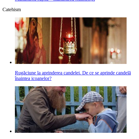
Catehism
Rugăciune la aprinderea candelei. De ce se aprinde candelă
înaintea icoanelor?