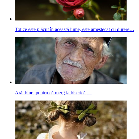
Tot ce este plăcut în această lume, este amestecat cu durere…
Arăt bine, pentru că merg la biserică….