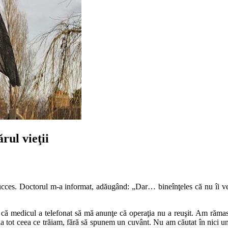
rul vieţii
succes. Doctorul m-a informat, adăugând: „Dar… bineînţeles că nu îi v
n că medicul a telefonat să mă anunţe că operaţia nu a reuşit. Am răma
a tot ceea ce trăiam, fără să spunem un cuvânt. Nu am căutat în nici un