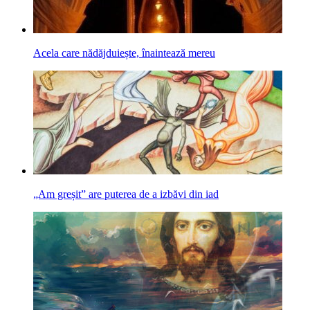
Acela care nădăjduiește, înaintează mereu
„Am greșit” are puterea de a izbăvi din iad