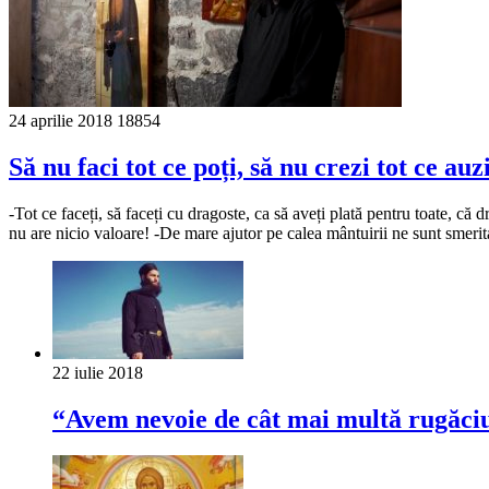
24 aprilie 2018
18854
Să nu faci tot ce poți, să nu crezi tot ce auzi
-Tot ce faceți, să faceți cu dragoste, ca să aveți plată pentru toate, că
nu are nicio valoare! -De mare ajutor pe calea mântuirii ne sunt smeri
22 iulie 2018
“Avem nevoie de cât mai multă rugăci