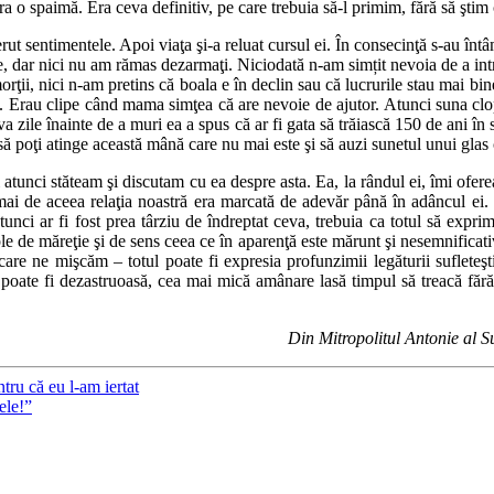
ra o spaimă. Era ceva definitiv, pe care trebuia să-l primim, fără să ştim
t sentimentele. Apoi viaţa şi-a reluat cursul ei. În consecinţă s-au întâ
, dar nici nu am rămas dezarmaţi. Niciodată n-am simțit nevoia de a int
ţii, nici n-am pretins că boala e în declin sau că lucrurile stau mai bine
lalt. Erau clipe când mama simţea că are nevoie de ajutor. Atunci suna 
a zile înainte de a muri ea a spus că ar fi gata să trăiască 150 de ani î
ă poţi atinge această mână care nu mai este şi să auzi sunetul unui glas 
 atunci stăteam şi discutam cu ea despre asta. Ea, la rândul ei, îmi ofer
i de aceea relaţia noastră era marcată de adevăr până în adâncul ei. 
unci ar fi fost prea târziu de îndreptat ceva, trebuia ca totul să expri
le de măreţie şi de sens ceea ce în aparenţă este mărunt şi nesemnificati
care ne mişcăm – totul poate fi expresia profunzimii legăturii sufleteş
 poate fi dezastruoasă, cea mai mică amânare lasă timpul să treacă fără 
Din Mitropolitul Antonie al S
tru că eu l-am iertat
ele!”