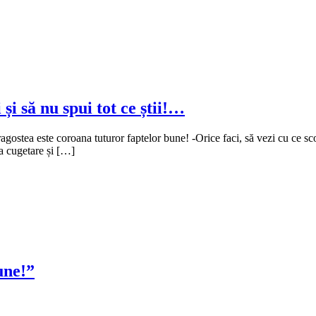
 și să nu spui tot ce știi!…
 dragostea este coroana tuturor faptelor bune! -Orice faci, să vezi cu ce s
ta cugetare și […]
une!”