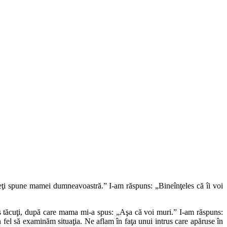
eţi spune mamei dumneavoastră.” I-am răspuns: „Bineînţeles că îi voi
s tăcuţi, după care mama mi-a spus: „Aşa că voi muri.” I-am răspuns:
 fel să examinăm situaţia. Ne aflam în faţa unui intrus care apăruse în