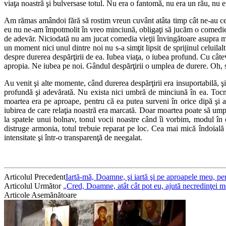
viaţa noastră şi bulversase totul. Nu era o fantomă, nu era un rău, nu e
Am rămas amândoi fără să rostim vreun cuvânt atâta timp cât ne-au ceru
eu nu ne-am împotmolit în vreo minciună, obligaţi să jucăm o comedie
de adevăr. Niciodată nu am jucat comedia vieţii învingătoare asupra mor
un moment nici unul dintre noi nu s-a simţit lipsit de sprijinul celui
despre durerea despărţirii de ea. Iubea viaţa, o iubea profund. Cu câtev
apropia. Ne iubea pe noi. Gândul despărţirii o umplea de durere. Oh, s
Au venit şi alte momente, când durerea despărţirii era insuportabilă, şi
profundă şi adevărată. Nu exista nici umbră de minciună în ea. Tocma
moartea era pe aproape, pentru că ea putea surveni în orice dipă şi at
iubirea de care relaţia noastră era marcată. Doar moartea poate să ump
la spatele unui bolnav, tonul vocii noastre când îi vorbim, modul în 
distruge armonia, totul trebuie reparat pe loc. Cea mai mică îndoială
intensitate şi într-o transparenţă de neegalat.
Articolul Precedent
Iar­tă-mă, Doamne, şi iartă şi pe aproapele meu, pen
Articolul Următor
„Cred, Doamne, atât cât pot eu, ajută necredinţei m
Articole Asemănătoare