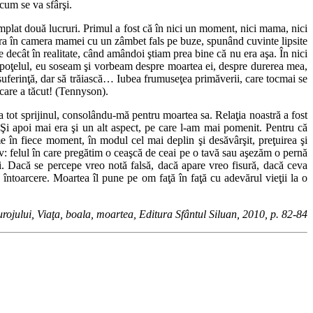
 cum se va sfârşi.
mplat două lucruri. Primul a fost că în nici un moment, nici mama, nici
ra în camera mamei cu un zâmbet fals pe buze, spunând cuvinte lipsite
 decât în realitate, când amândoi ştiam prea bine că nu era aşa. În nici
clopoţelul, eu soseam şi vorbeam despre moartea ei, despre durerea mea,
n suferinţă, dar să trăiască… Iubea frumuseţea primăverii, care tocmai se
care a tăcut! (Tennyson).
ea tot sprijinul, consolându-mă pentru moartea sa. Relaţia noastră a fost
Şi apoi mai era şi un alt aspect, pe care l-am mai pomenit. Pentru că
me în fiece moment, în modul cel mai deplin şi desăvârşit, preţuirea şi
v: felul în care pregătim o ceaşcă de ceai pe o tavă sau aşezăm o pernă
ti. Dacă se percepe vreo notă falsă, dacă apare vreo fisură, dacă ceva
întoarcere. Moartea îl pune pe om faţă în faţă cu adevărul vieţii la o
urojului, Viaţa, boala, moartea, Editura Sfântul Siluan, 2010, p. 82-84