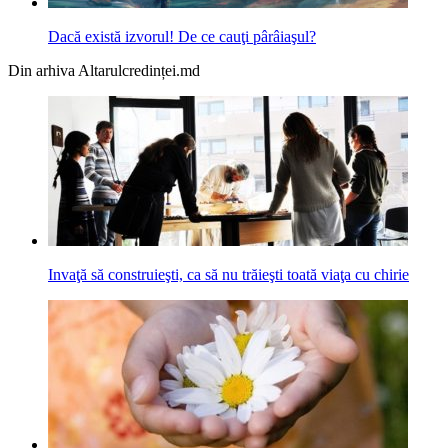
Dacă există izvorul! De ce cauţi pârâiaşul?
Din arhiva Altarulcredinței.md
Invaţă să construieşti, ca să nu trăieşti toată viaţa cu chirie