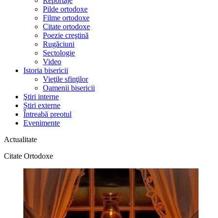
Reportaje
Pilde ortodoxe
Filme ortodoxe
Citate ortodoxe
Poezie creştină
Rugăciuni
Sectologie
Video
Istoria bisericii
Vieţile sfinţilor
Oamenii bisericii
Ştiri interne
Știri externe
Întreabă preotul
Evenimente
Actualitate
Citate Ortodoxe