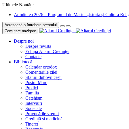
Ultimele Noutăți:
Admiterea 2026 – Programul de Master „Istoria și Cultura Relig
Adresează o întrebare preotului
Comutare navigare
Despre noi
Despre revistă
Echipa Altarul Credinței
Contacte
Bibliotecă
Calendar ortodox
Comentariile zilei
Sfaturi duhovnicești
Postul Mare
Predici
Familia
Catehism
Interviuri
Societate
Provocările vremii
Credință și medicină
Tineret