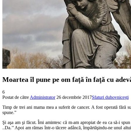
Moartea îl pune pe om faţă în faţă cu adevă
6
Postat de către
Administrator
26 decembrie 2017
Sfaturi duhovnicești
Timp de trei ani mama mea a suferit de cancer. A fost operată fără 
spune.”
Şi aşa am şi făcut. Îmi amintesc că m-am apropiat de ea ca să-i spu
..Da.’’ Apoi am rămas într-o tăcere adâncă, împărtăşindu-ne unul altui