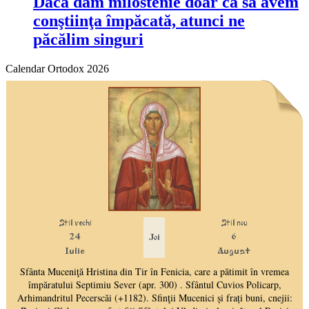
Dacă dăm milostenie doar ca să avem
conştiinţa împăcată, atunci ne
păcălim singuri
Calendar Ortodox 2026