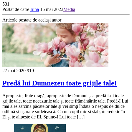
531
Postat de către
Irina
15 mai 2023
Media
Articole postate de același autor
27 mai 2020
919
Predă lui Dumnezeu toate grijile tale!
Apropie-te, frate dragă, apropie-te de Domnul și-I predă Lui toate
grijile tale, toate necazurile tale și toate frământările tale. Predă-I Lui
mai ales sarcina păcatelor tale și vei simți îndată o nespus de dulce
odihnă și ușurare sufletească. Ca un copil mic și slab, încrede-te în
El și te alipește de El. Spune-I Lui toate […]