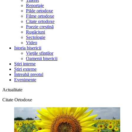
Tineret
Reportaje
Pilde ortodoxe
Filme ortodoxe
Citate ortodoxe
Poezie creştină
Rugăciuni
Sectologie
Video
Istoria bisericii
Vieţile sfinţilor
Oamenii bisericii
Ştiri interne
Știri externe
Întreabă preotul
Evenimente
Actualitate
Citate Ortodoxe