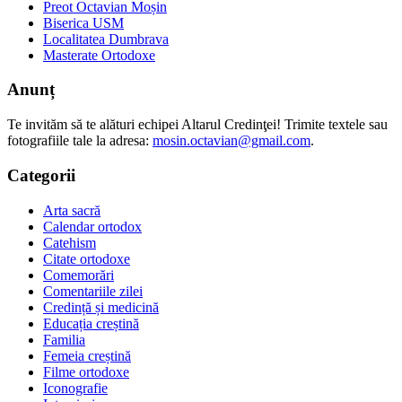
Preot Octavian Moșin
Biserica USM
Localitatea Dumbrava
Masterate Ortodoxe
Anunț
Te invităm să te alături echipei Altarul Credinţei! Trimite textele sau
fotografiile tale la adresa:
mosin.octavian@gmail.com
.
Categorii
Arta sacră
Calendar ortodox
Catehism
Citate ortodoxe
Comemorări
Comentariile zilei
Credință și medicină
Educația creștină
Familia
Femeia creștină
Filme ortodoxe
Iconografie