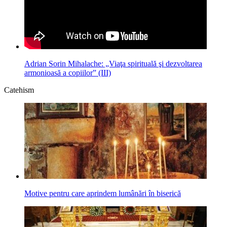
Adrian Sorin Mihalache: „Viaţa spirituală şi dezvoltarea
armonioasă a copiilor” (III)
Catehism
Motive pentru care aprindem lumânări în biserică