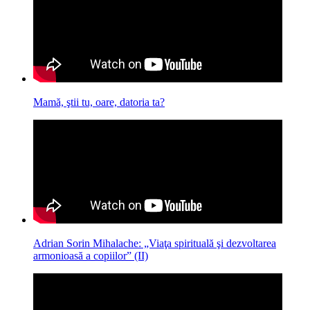
Mamă, ştii tu, oare, datoria ta?
Adrian Sorin Mihalache: „Viaţa spirituală şi dezvoltarea
armonioasă a copiilor” (II)