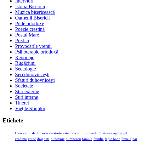
Interviuri
Istoria Bisericii
Muzica bisericească
Oamenii Bisericii
Pilde ortodoxe
Poezie creştină
Postul Mare
Predici
Provocările vremii
Psihoterapie ortodoxă
Reportaje
Rugăciuni
Sectologie
Seri duhovnicești
Sfaturi duhovnicești
Societate
Știri externe
Ştiri interne
Tineret
Vieţile Sfinţilor
Etichete
Biserica
boala
bucurie
casatorie
catedrala mitropolitană
Chisinau
copii
copil
credinta
cruce
dragoste
duhovnic
dumnezeu
familia
familie
fapte bune
femeie
har