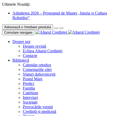
Ultimele Noutăți:
Admiterea 2026 – Programul de Master „Istoria și Cultura
Religiilor”
Adresează o întrebare preotului
Comutare navigare
Despre noi
Despre revistă
Echipa Altarul Credinței
Contacte
Bibliotecă
Calendar ortodox
Comentariile zilei
Sfaturi duhovnicești
Postul Mare
Predici
Familia
Catehism
Interviuri
Societate
Provocările vremii
Credință și medicină