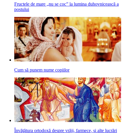
Fructele de mare „nu se coc” la lumina duhovnicească a
postului
Cum să punem nume copiilor
Învăţătura ortodoxă despre vrăji, farmece, şi alte lucrări