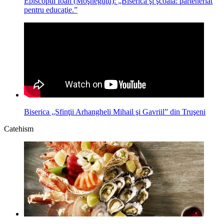
Episcopul Ioan (Moşneguţu): „Biserica şi şcoala: parteneriat
pentru educaţie.”
Biserica „Sfinţii Arhangheli Mihail şi Gavriil” din Truşeni
Catehism