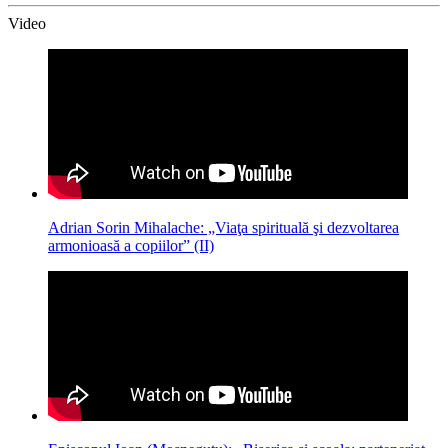
Video
Adrian Sorin Mihalache: „Viaţa spirituală şi dezvoltarea
armonioasă a copiilor” (II)