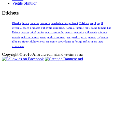
Vieţile Sfinţilor
Etichete
Biserica
boala
bucurie
casatorie
catedrala mitropolitană
Chisinau
copii
copil
credinta
cruce
dragoste
duhovnic
dumnezeu
familia
familie
fapte bune
femeie
har
Hristos
iertare
inimă
iubire
maica domnului
mama
mantuire
milostenie
minune
moarte
octavian mosin
pacat
pilde ortodoxe
post
predica
preot
păcate
rugăciune
răbdare
sfaturi duhovnicești
smerenie
spovedanie
suferinţă
suflet
tineri
viata
vindecare
Copyright © 2016 Altarulcredinței.md
versiune beta