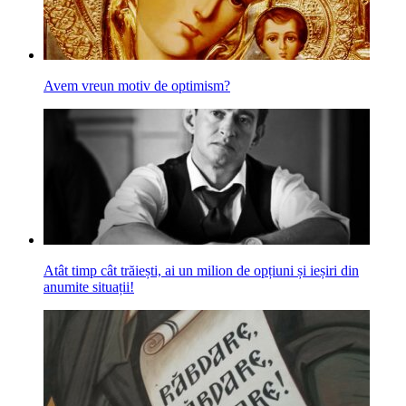
Avem vreun motiv de optimism?
Atât timp cât trăiești, ai un milion de opțiuni și ieșiri din
anumite situații!