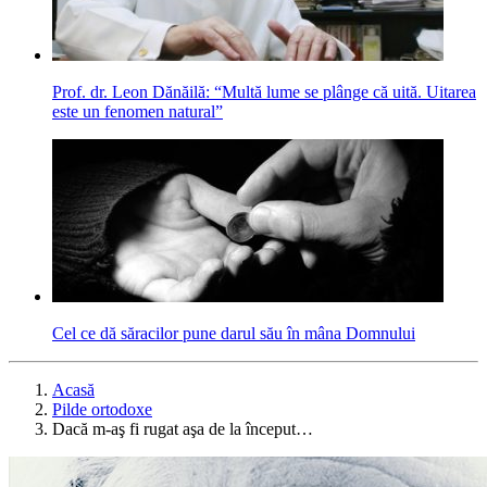
Prof. dr. Leon Dănăilă: “Multă lume se plânge că uită. Uitarea
este un fenomen natural”
Cel ce dă săracilor pune darul său în mâna Domnului
Acasă
Pilde ortodoxe
Dacă m-aş fi rugat aşa de la început…