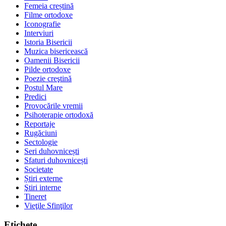
Femeia creștină
Filme ortodoxe
Iconografie
Interviuri
Istoria Bisericii
Muzica bisericească
Oamenii Bisericii
Pilde ortodoxe
Poezie creştină
Postul Mare
Predici
Provocările vremii
Psihoterapie ortodoxă
Reportaje
Rugăciuni
Sectologie
Seri duhovnicești
Sfaturi duhovnicești
Societate
Știri externe
Ştiri interne
Tineret
Vieţile Sfinţilor
Etichete