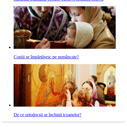
Copiii se împărtășesc pe nemâncate?
De ce ortodocşii se închină icoanelor?