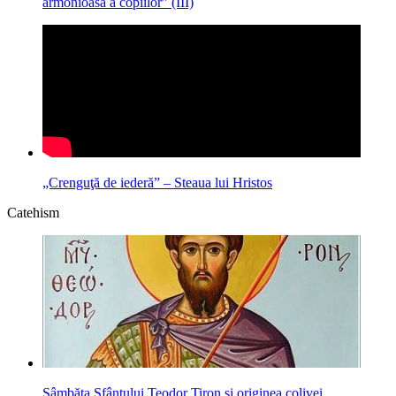
armonioasă a copiilor” (III)
„Crenguţă de iederă” – Steaua lui Hristos
Catehism
Sâmbăta Sfântului Teodor Tiron și originea colivei