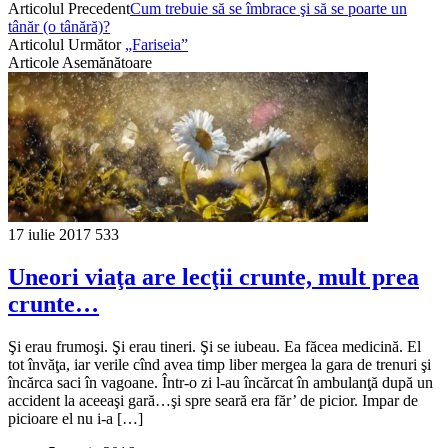
Articolul Precedent
Cum trebuie să se îmbrace şi să se poarte un
tânăr (o tânără)?
Articolul Următor
„Fariseia”
Articole Asemănătoare
17 iulie 2017
533
Uneori viaţa are lecţii crunte, mult prea
crunte…
Şi erau frumoşi. Şi erau tineri. Şi se iubeau. Ea făcea medicină. El
tot învăţa, iar verile cînd avea timp liber mergea la gara de trenuri şi
încărca saci în vagoane. Într-o zi l-au încărcat în ambulanţă după un
accident la aceeaşi gară…şi spre seară era făr’ de picior. Impar de
picioare el nu i-a […]