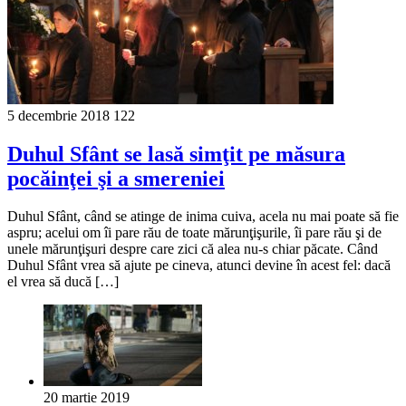
5 decembrie 2018
122
Duhul Sfânt se lasă simţit pe măsura
pocăinţei şi a smereniei
Duhul Sfânt, când se atinge de inima cuiva, acela nu mai poate să fie
aspru; acelui om îi pare rău de toate mărunţişurile, îi pare rău şi de
unele mărunţişuri despre care zici că alea nu-s chiar păcate. Când
Duhul Sfânt vrea să ajute pe cineva, atunci devine în acest fel: dacă
el vrea să ducă […]
20 martie 2019