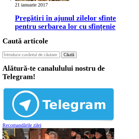
21 ianuarie 2017
Pregătiri în ajunul zilelor sfinte
pentru serbarea lor cu sfințenie
Caută articole
Căută
Alătură-te canalulului nostru de
Telegram!
Recomandările zilei