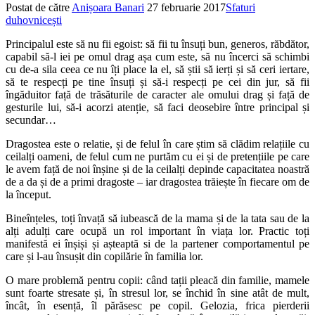
Postat de către
Anișoara Banari
27 februarie 2017
Sfaturi
duhovnicești
Principalul este să nu fii egoist: să fii tu însuți bun, generos, răbdător,
capabil să-l iei pe omul drag așa cum este, să nu încerci să schimbi
cu de-a sila ceea ce nu îți place la el, să știi să ierți și să ceri iertare,
să te respecți pe tine însuți și să-i respecți pe cei din jur, să fii
îngăduitor față de trăsăturile de caracter ale omului drag și față de
gesturile lui, să-i acorzi atenție, să faci deosebire între principal și
secundar…
Dragostea este o relatie, și de felul în care știm să clădim relațiile cu
ceilalți oameni, de felul cum ne purtăm cu ei și de pretențiile pe care
le avem față de noi înșine și de la ceilalți depinde capacitatea noastră
de a da și de a primi dragoste – iar dragostea trăiește în fiecare om de
la început.
Bineînțeles, toți învață să iubească de la mama și de la tata sau de la
alți adulți care ocupă un rol important în viața lor. Practic toți
manifestă ei înșiși și așteaptă si de la partener comportamentul pe
care și l-au însușit din copilărie în familia lor.
O mare problemă pentru copii: când tații pleacă din familie, mamele
sunt foarte stresate și, în stresul lor, se închid în sine atât de mult,
încât, în esență, îl părăsesc pe copil. Gelozia, frica pierderii