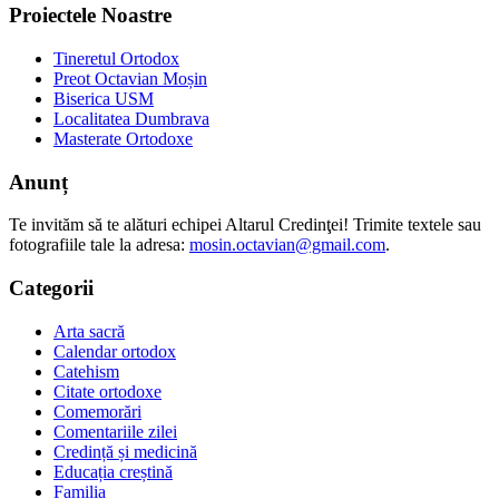
Proiectele Noastre
Tineretul Ortodox
Preot Octavian Moșin
Biserica USM
Localitatea Dumbrava
Masterate Ortodoxe
Anunț
Te invităm să te alături echipei Altarul Credinţei! Trimite textele sau
fotografiile tale la adresa:
mosin.octavian@gmail.com
.
Categorii
Arta sacră
Calendar ortodox
Catehism
Citate ortodoxe
Comemorări
Comentariile zilei
Credință și medicină
Educația creștină
Familia