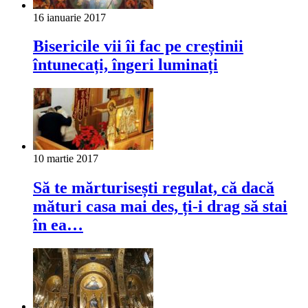
16 ianuarie 2017
Bisericile vii îi fac pe creștinii
întunecați, îngeri luminați
10 martie 2017
Să te mărturisești regulat, că dacă
mături casa mai des, ți-i drag să stai
în ea…