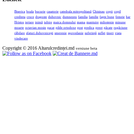
Biserica
boala
bucurie
casatorie
catedrala mitropolitană
Chisinau
copii
copil
credinta
cruce
dragoste
duhovnic
dumnezeu
familia
familie
fapte bune
femeie
har
Hristos
iertare
inimă
iubire
maica domnului
mama
mantuire
milostenie
minune
moarte
octavian mosin
pacat
pilde ortodoxe
post
predica
preot
păcate
rugăciune
răbdare
sfaturi duhovnicești
smerenie
spovedanie
suferinţă
suflet
tineri
viata
vindecare
Copyright © 2016 Altarulcredinței.md
versiune beta