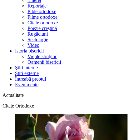
Tineret
Reportaje
Pilde ortodoxe
Filme ortodoxe
Citate ortodoxe
Poezie creştină
Rugăciuni
Sectologie
Video
Istoria bisericii
Vieţile sfinţilor
Oamenii bisericii
Ştiri interne
Știri externe
Întreabă preotul
Evenimente
Actualitate
Citate Ortodoxe