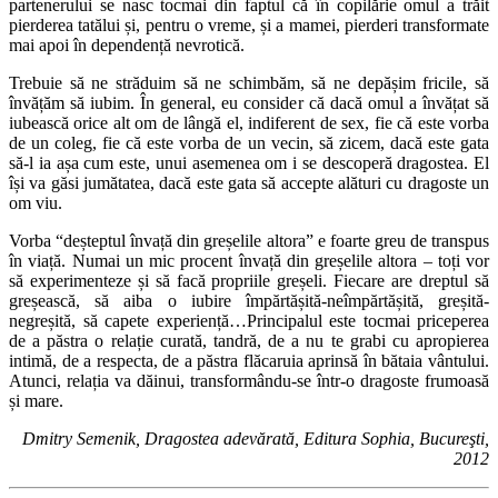
partenerului se nasc tocmai din faptul că în copilărie omul a trăit
pierderea tatălui și, pentru o vreme, și a mamei, pierderi transformate
mai apoi în dependență nevrotică.
Trebuie să ne străduim să ne schimbăm, să ne depășim fricile, să
învățăm să iubim. În general, eu consider că dacă omul a învățat să
iubească orice alt om de lângă el, indiferent de sex, fie că este vorba
de un coleg, fie că este vorba de un vecin, să zicem, dacă este gata
să-l ia așa cum este, unui asemenea om i se descoperă dragostea. El
își va găsi jumătatea, dacă este gata să accepte alături cu dragoste un
om viu.
Vorba “deșteptul învață din greșelile altora” e foarte greu de transpus
în viață. Numai un mic procent învață din greșelile altora – toți vor
să experimenteze și să facă propriile greșeli. Fiecare are dreptul să
greșească, să aiba o iubire împărtășită-neîmpărtășită, greșită-
negreșită, să capete experiență…Principalul este tocmai priceperea
de a păstra o relație curată, tandră, de a nu te grabi cu apropierea
intimă, de a respecta, de a păstra flăcaruia aprinsă în bătaia vântului.
Atunci, relația va dăinui, transformându-se într-o dragoste frumoasă
și mare.
Dmitry Semenik, Dragostea adevărată, Editura Sophia, Bucureşti,
2012