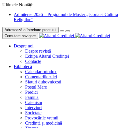
Ultimele Noutăți:
Admiterea 2026 – Programul de Master „Istoria și Cultura
Religiilor”
Adresează o întrebare preotului
Comutare navigare
Despre noi
Despre revistă
Echipa Altarul Credinței
Contacte
Bibliotecă
Calendar ortodox
Comentariile zilei
Sfaturi duhovnicești
Postul Mare
Predici
Familia
Catehism
Interviuri
Societate
Provocările vremii
Credință și medicină