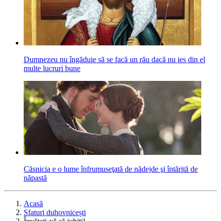
Dumnezeu nu îngăduie să se facă un rău dacă nu ies din el
multe lucruri bune
Căsnicia e o lume înfrumuseţată de nădejde şi întărită de
năpastă
Acasă
Sfaturi duhovnicești