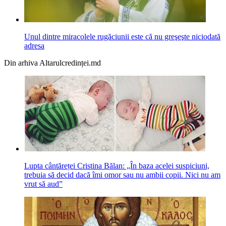
Unul dintre miracolele rugăciunii este că nu greşeşte niciodată
adresa
Din arhiva Altarulcredinței.md
Lupta cântăreței Cristina Bălan: „În baza acelei suspiciuni,
trebuia să decid dacă îmi omor sau nu ambii copii. Nici nu am
vrut să aud”