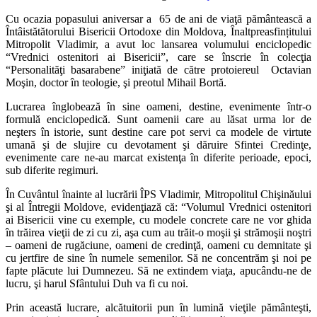
Cu ocazia popasului aniversar a 65 de ani de viaţă pământească a
Întâistătătorului Bisericii Ortodoxe din Moldova, Înaltpreasfințitului
Mitropolit Vladimir, a avut loc lansarea volumului enciclopedic
“Vrednici ostenitori ai Bisericii”, care se înscrie în colecţia
“Personalităţi basarabene” iniţiată de către protoiereul Octavian
Moşin, doctor în teologie, şi preotul Mihail Bortă.
Lucrarea înglobează în sine oameni, destine, evenimente într-o
formulă enciclopedică. Sunt oamenii care au lăsat urma lor de
neşters în istorie, sunt destine care pot servi ca modele de virtute
umană şi de slujire cu devotament şi dăruire Sfintei Credinţe,
evenimente care ne-au marcat existenţa în diferite perioade, epoci,
sub diferite regimuri.
În Cuvântul înainte al lucrării ÎPS Vladimir, Mitropolitul Chişinăului
şi al Întregii Moldove, evidenţiază că: “Volumul Vrednici ostenitori
ai Bisericii vine cu exemple, cu modele concrete care ne vor ghida
în trăirea vieţii de zi cu zi, aşa cum au trăit-o moşii şi strămoşii noştri
– oameni de rugăciune, oameni de credinţă, oameni cu demnitate şi
cu jertfire de sine în numele semenilor. Să ne concentrăm şi noi pe
fapte plăcute lui Dumnezeu. Să ne extindem viaţa, apucându-ne de
lucru, şi harul Sfântului Duh va fi cu noi.
Prin această lucrare, alcătuitorii pun în lumină vieţile pământeşti,