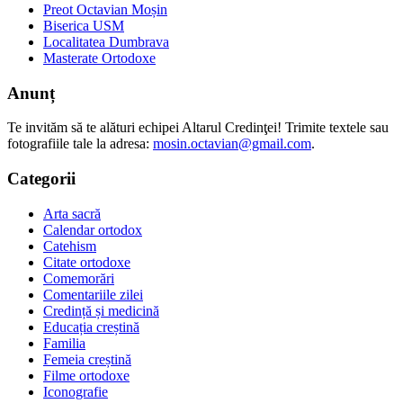
Preot Octavian Moșin
Biserica USM
Localitatea Dumbrava
Masterate Ortodoxe
Anunț
Te invităm să te alături echipei Altarul Credinţei! Trimite textele sau
fotografiile tale la adresa:
mosin.octavian@gmail.com
.
Categorii
Arta sacră
Calendar ortodox
Catehism
Citate ortodoxe
Comemorări
Comentariile zilei
Credință și medicină
Educația creștină
Familia
Femeia creștină
Filme ortodoxe
Iconografie