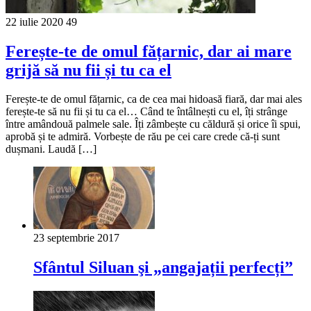
22 iulie 2020
49
Ferește-te de omul fățarnic, dar ai mare
grijă să nu fii și tu ca el
Ferește-te de omul fățarnic, ca de cea mai hidoasă fiară, dar mai ales
ferește-te să nu fii și tu ca el… Când te întâlnești cu el, îți strânge
între amândouă palmele sale. Îți zâmbește cu căldură și orice îi spui,
aprobă și te admiră. Vorbește de rău pe cei care crede că-ți sunt
dușmani. Laudă […]
23 septembrie 2017
Sfântul Siluan şi „angajații perfecți”