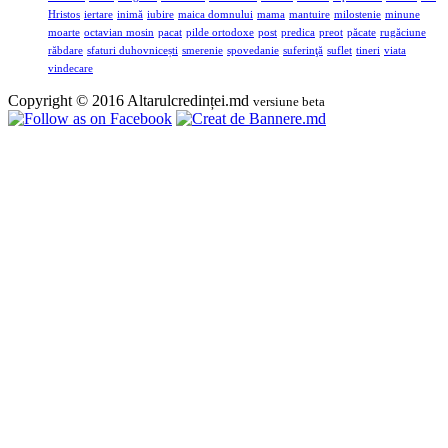
Hristos
iertare
inimă
iubire
maica domnului
mama
mantuire
milostenie
minune
moarte
octavian mosin
pacat
pilde ortodoxe
post
predica
preot
păcate
rugăciune
răbdare
sfaturi duhovnicești
smerenie
spovedanie
suferinţă
suflet
tineri
viata
vindecare
Copyright © 2016 Altarulcredinței.md
versiune beta