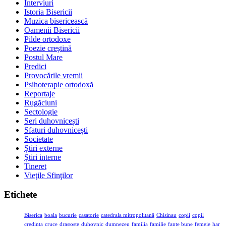
Interviuri
Istoria Bisericii
Muzica bisericească
Oamenii Bisericii
Pilde ortodoxe
Poezie creştină
Postul Mare
Predici
Provocările vremii
Psihoterapie ortodoxă
Reportaje
Rugăciuni
Sectologie
Seri duhovnicești
Sfaturi duhovnicești
Societate
Știri externe
Ştiri interne
Tineret
Vieţile Sfinţilor
Etichete
Biserica
boala
bucurie
casatorie
catedrala mitropolitană
Chisinau
copii
copil
credinta
cruce
dragoste
duhovnic
dumnezeu
familia
familie
fapte bune
femeie
har