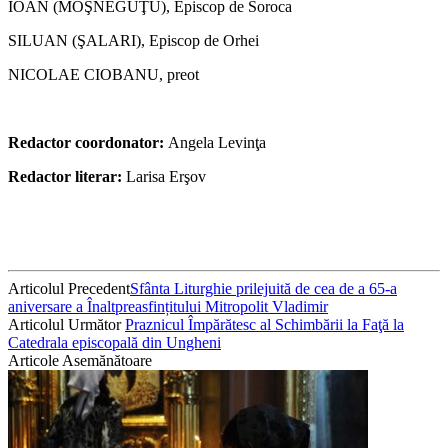
IOAN (MOŞNEGUŢU), Episcop de Soroca
SILUAN (ŞALARI), Episcop de Orhei
NICOLAE CIOBANU, preot
Redactor coordonator:
Angela Levinţa
Redactor literar:
Larisa Erşov
Articolul Precedent
Sfânta Liturghie prilejuită de cea de a 65-a
aniversare a Înaltpreasfințitului Mitropolit Vladimir
Articolul Următor
Praznicul Împărătesc al Schimbării la Faţă la
Catedrala episcopală din Ungheni
Articole Asemănătoare