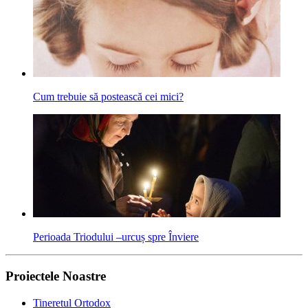
Cum trebuie să postească cei mici?
Perioada Triodului –urcuș spre Înviere
Proiectele Noastre
Tineretul Ortodox