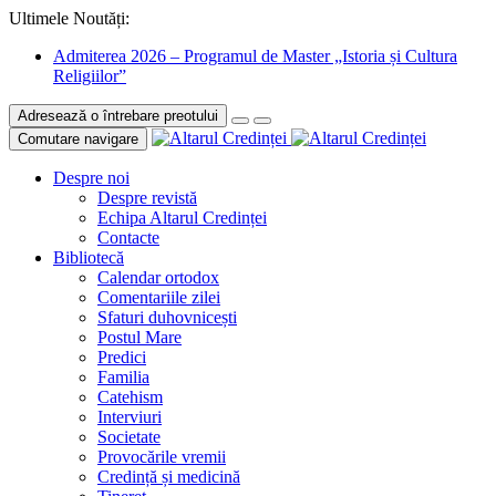
Ultimele Noutăți:
Admiterea 2026 – Programul de Master „Istoria și Cultura
Religiilor”
Adresează o întrebare preotului
Comutare navigare
Despre noi
Despre revistă
Echipa Altarul Credinței
Contacte
Bibliotecă
Calendar ortodox
Comentariile zilei
Sfaturi duhovnicești
Postul Mare
Predici
Familia
Catehism
Interviuri
Societate
Provocările vremii
Credință și medicină