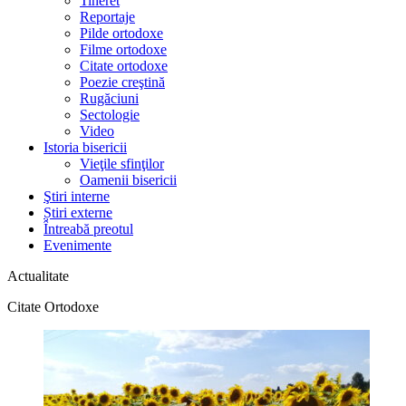
Tineret
Reportaje
Pilde ortodoxe
Filme ortodoxe
Citate ortodoxe
Poezie creştină
Rugăciuni
Sectologie
Video
Istoria bisericii
Vieţile sfinţilor
Oamenii bisericii
Ştiri interne
Știri externe
Întreabă preotul
Evenimente
Actualitate
Citate Ortodoxe