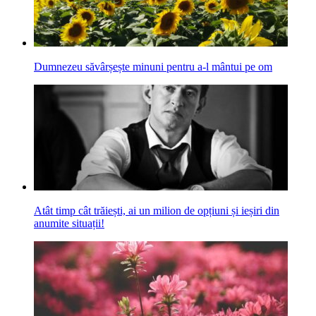
Dumnezeu săvârșește minuni pentru a-l mântui pe om
Atât timp cât trăiești, ai un milion de opțiuni și ieșiri din
anumite situații!