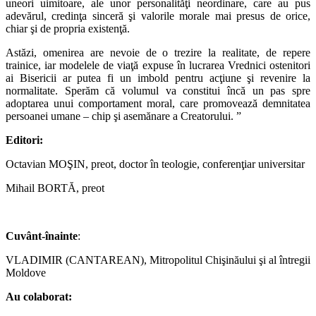
uneori uimitoare, ale unor personalităţi neordinare, care au pus
adevărul, credinţa sinceră şi valorile morale mai presus de orice,
chiar şi de propria existenţă.
Astăzi, omenirea are nevoie de o trezire la realitate, de repere
trainice, iar modelele de viaţă expuse în lucrarea Vrednici ostenitori
ai Bisericii ar putea fi un imbold pentru acţiune şi revenire la
normalitate. Sperăm că volumul va constitui încă un pas spre
adoptarea unui comportament moral, care promovează demnitatea
persoanei umane – chip şi asemănare a Creatorului. ”
Editori:
Octavian MOŞIN, preot, doctor în teologie, conferenţiar universitar
Mihail BORTĂ, preot
Cuvânt-înainte
:
VLADIMIR (CANTAREAN), Mitropolitul Chişinăului şi al întregii
Moldove
Au colaborat: