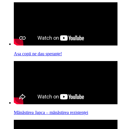
Aşa copii ne dau speranţe!
Mănăstirea Japca – mănăstirea rezistenței