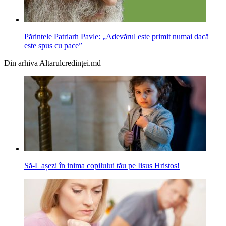
Părintele Patriarh Pavle: „Adevărul este primit numai dacă
este spus cu pace”
Din arhiva Altarulcredinței.md
Să-L așezi în inima copilului tău pe Iisus Hristos!