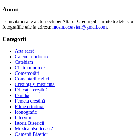
Anunț
Te invităm să te alături echipei Altarul Credinţei! Trimite textele sau
fotografiile tale la adresa:
mosin.octavian@gmail.com
.
Categorii
Arta sacră
Calendar ortodox
Catehism
Citate ortodoxe
Comemorări
Comentariile zilei
Credință și medicină
Educația creștină
Familia
Femeia creștină
Filme ortodoxe
Iconografie
Interviuri
Istoria Bisericii
Muzica bisericească
Oamenii Bisericii