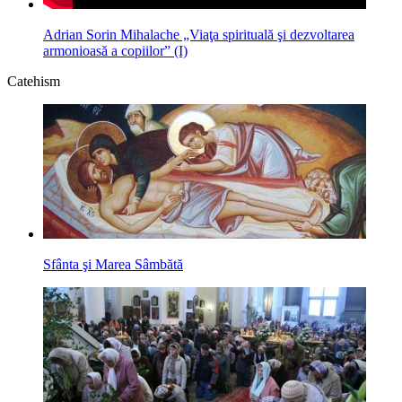
Adrian Sorin Mihalache „Viaţa spirituală şi dezvoltarea
armonioasă a copiilor” (I)
Catehism
Sfânta şi Marea Sâmbătă