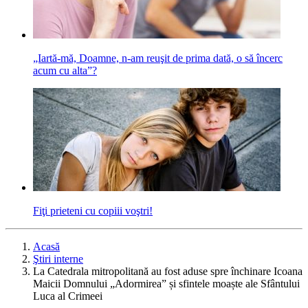
„Iartă-mă, Doamne, n-am reuşit de prima dată, o să încerc
acum cu alta”?
Fiţi prieteni cu copiii voştri!
Acasă
Ştiri interne
La Catedrala mitropolitană au fost aduse spre închinare Icoana
Maicii Domnului „Adormirea” și sfintele moaște ale Sfântului
Luca al Crimeei