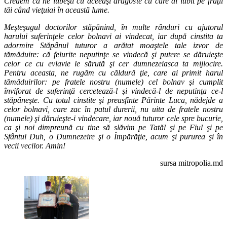
Credem că ne iubeşti cu aceeaşi dragoste cu care ai iubit pe fraţii
tăi când vieţuiai în această lume.
Meşteşugul doctorilor stăpânind, în multe rânduri cu ajutorul
harului suferinţele celor bolnavi ai vindecat, iar după cinstita ta
adormire Stăpânul tuturor a arătat moaştele tale izvor de
tămăduire: că felurite neputinţe se vindecă şi putere se dăruieşte
celor ce cu evlavie le sărută şi cer dumnezeiasca ta mijlocire.
Pentru aceasta, ne rugăm cu căldură ţie, care ai primit harul
tămăduirilor: pe fratele nostru (numele) cel bolnav şi cumplit
înviforat de suferinţă cercetează-l şi vindecă-l de neputinţa ce-l
stăpâneşte. Cu totul cinstite şi preasfinte Părinte Luca, nădejde a
celor bolnavi, care zac în patul durerii, nu uita de fratele nostru
(numele) şi dăruieşte-i vindecare, iar nouă tuturor cele spre bucurie,
ca şi noi dimpreună cu tine să slăvim pe Tatăl şi pe Fiul şi pe
Sfântul Duh, o Dumnezeire şi o Împărăţie, acum şi pururea şi în
vecii vecilor. Amin!
sursa mitropolia.md