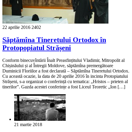
22 aprilie 2016
2402
Săptămîna Tineretului Ortodox în
Protopopiatul Strășeni
Conform binecuvîntării Înalt Preasfințitului Vladimir, Mitropolit al
Chișinăului și al Întregii Moldove, săptămîna premergătoare
Duminicii Floriilor a fost declarată – Săptămîna Tineretului Ortodox.
Cu această ocazie, la data de 20 aprilie 2016 în incinta Protopiatului
Strășeni, s-a organizat o conferință cu tematica: „Hristos – prieten al
tinerilor”. Gazda acestei conferințe a fost Liceul Teoretic „Ion […]
21 martie 2018