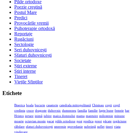
Pilde ortodoxe
Poezie creştină
Postul Mare
Predici
Provocările vremii
Psihoterapie ortodoxă
Reportaje
Rugăciuni
Sectologie
Seri duhovnicești
Sfaturi duhovnicești
Societate
Știri externe
Ştiri interne
Tineret
Vieţile Sfinţilor
Etichete
Biserica
boala
bucurie
casatorie
catedrala mitropolitană
Chisinau
copii
copil
credinta
cruce
dragoste
duhovnic
dumnezeu
familia
familie
fapte bune
femeie
har
Hristos
iertare
inimă
iubire
maica domnului
mama
mantuire
milostenie
minune
moarte
octavian mosin
pacat
pilde ortodoxe
post
predica
preot
păcate
rugăciune
răbdare
sfaturi duhovnicești
smerenie
spovedanie
suferinţă
suflet
tineri
viata
vindecare