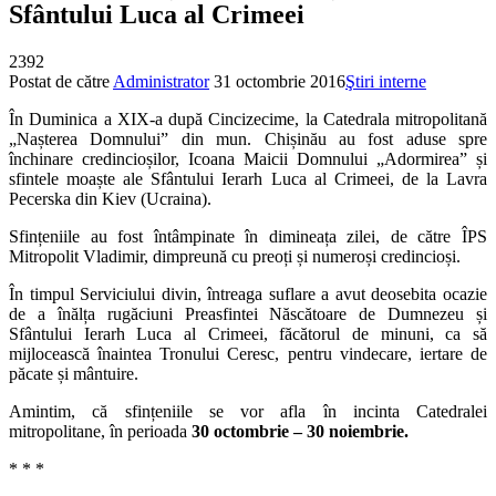
Sfântului Luca al Crimeei
2392
Postat de către
Administrator
31 octombrie 2016
Ştiri interne
În Duminica a XIX-a după Cincizecime, la Catedrala mitropolitană
„Nașterea Domnului” din mun. Chișinău au fost aduse spre
închinare credincioșilor, Icoana Maicii Domnului „Adormirea” și
sfintele moaște ale Sfântului Ierarh Luca al Crimeei, de la Lavra
Pecerska din Kiev (Ucraina).
Sfințeniile au fost întâmpinate în dimineața zilei, de către ÎPS
Mitropolit Vladimir, dimpreună cu preoți și numeroși credincioși.
În timpul Serviciului divin, întreaga suflare a avut deosebita ocazie
de a înălța rugăciuni Preasfintei Născătoare de Dumnezeu și
Sfântului Ierarh Luca al Crimeei, făcătorul de minuni, ca să
mijlocească înaintea Tronului Ceresc, pentru vindecare, iertare de
păcate și mântuire.
Amintim, că sfințeniile se vor afla în incinta Catedralei
mitropolitane, în perioada
30 octombrie – 30 noiembrie.
* * *