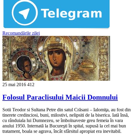
Recomandările zilei
25 mai 2016
412
Folosul Paraclisului Maicii Domnului
Sotii Teodor si Sultana Petre din satul Crăsani – Ialomiţa, au fost din
tinerete credinciosi, buni, milostivi, nelipsiti de la biserica. Iată însă,
cu rânduiala lui Dumnezeu, se îmbolnaveste greu femeia în vara
anului 1950. Internată la Bucureşti în spital, supusă la cel mai bun
tratament, boala se agrava, încât sfârsitul apropiat era inevitabil.