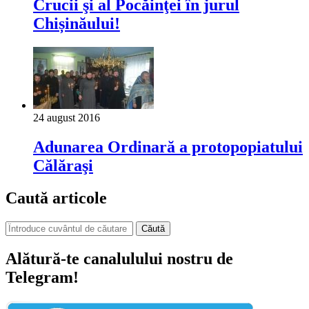
Crucii şi al Pocăinţei în jurul
Chișinăului!
24 august 2016
Adunarea Ordinară a protopopiatului
Călăraşi
Caută articole
Căută
Alătură-te canalulului nostru de
Telegram!