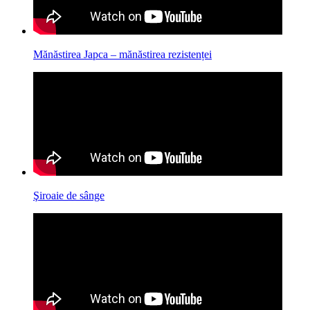
Mănăstirea Japca – mănăstirea rezistenței
Şiroaie de sânge