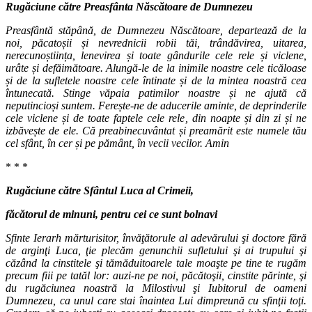
Rugăciune către Preasfânta Născătoare de Dumnezeu
Preasfântă stăpână, de Dumnezeu Născătoare, departează de la
noi, păcatoșii și nevrednicii robii tăi, trândăvirea, uitarea,
nerecunoștiința, lenevirea și toate gândurile cele rele și viclene,
urâte și defăimătoare. Alungă-le de la inimile noastre cele ticăloase
și de la sufletele noastre cele întinate și de la mintea noastră cea
întunecată. Stinge văpaia patimilor noastre și ne ajută că
neputincioși suntem. Ferește-ne de aducerile aminte, de deprinderile
cele viclene și de toate faptele cele rele, din noapte și din zi și ne
izbăvește de ele. Că preabinecuvântat și preamărit este numele tău
cel sfânt, în cer și pe pământ, în vecii vecilor. Amin
* * *
Rugăciune către Sfântul Luca al Crimeii,
făcătorul de minuni, pentru cei ce sunt bolnavi
Sfinte Ierarh mărturisitor, învăţătorule al adevărului şi doctore fără
de arginţi Luca, ţie plecăm genunchii sufletului şi ai trupului şi
căzând la cinstitele şi tămăduitoarele tale moaşte pe tine te rugăm
precum fiii pe tatăl lor: auzi-ne pe noi, păcătoşii, cinstite părinte, şi
du rugăciunea noastră la Milostivul şi Iubitorul de oameni
Dumnezeu, ca unul care stai înaintea Lui dimpreună cu sfinţii toţi.