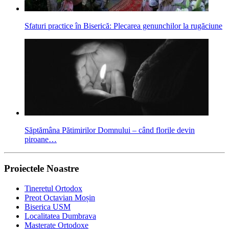
Sfaturi practice în Biserică: Plecarea genunchilor la rugăciune
Săptămâna Pătimirilor Domnului – când florile devin
piroane…
Proiectele Noastre
Tineretul Ortodox
Preot Octavian Moșin
Biserica USM
Localitatea Dumbrava
Masterate Ortodoxe