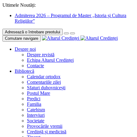
Ultimele Noutăți:
Admiterea 2026 – Programul de Master „Istoria și Cultura
Religiilor”
Adresează o întrebare preotului
Comutare navigare
Despre noi
Despre revistă
Echipa Altarul Credinței
Contacte
Bibliotecă
Calendar ortodox
Comentariile zilei
Sfaturi duhovnicești
Postul Mare
Predici
Familia
Catehism
Interviuri
Societate
Provocările vremii
Credință și medicină