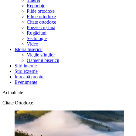
Tineret
Reportaje
Pilde ortodoxe
Filme ortodoxe
Citate ortodoxe
Poezie creştină
Rugăciuni
Sectologie
Video
Istoria bisericii
Vieţile sfinţilor
Oamenii bisericii
Ştiri interne
Știri externe
Întreabă preotul
Evenimente
Actualitate
Citate Ortodoxe