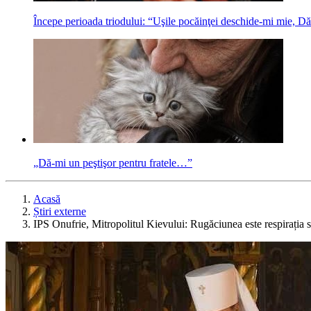
Începe perioada triodului: “Uşile pocăinţei deschide-mi mie, Dăt
„Dă-mi un peştişor pentru fratele…”
Acasă
Știri externe
IPS Onufrie, Mitropolitul Kievului: Rugăciunea este respirația s