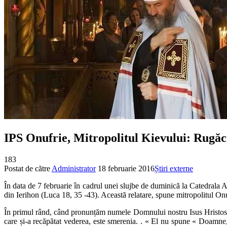
IPS Onufrie, Mitropolitul Kievului: Rugăci
183
Postat de către
Administrator
18 februarie 2016
Știri externe
În data de 7 februarie în cadrul unei slujbe de duminică la Catedrala 
din Ierihon (Luca 18, 35 -43). Această relatare, spune mitropolitul On
În primul rând, când pronunțăm numele Domnului nostru Isus Hristos, 
care și-a recăpătat vederea, este smerenia. . « El nu spune « Doamne,