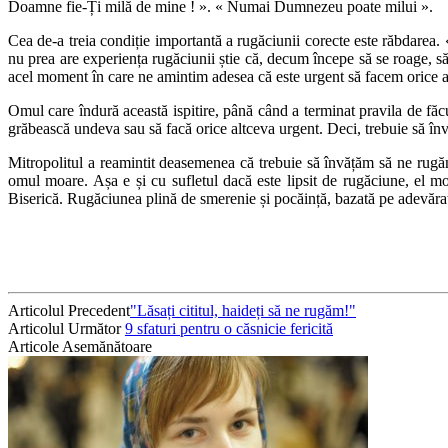
Doamne fie-Ți milă de mine ! ». « Numai Dumnezeu poate milui ».
Cea de-a treia condiție importantă a rugăciunii corecte este răbdarea. 
nu prea are experiența rugăciunii știe că, decum începe să se roage, să
acel moment în care ne amintim adesea că este urgent să facem orice al
Omul care îndură această ispitire, până când a terminat pravila de făcu
grăbească undeva sau să facă orice altceva urgent. Deci, trebuie să în
Mitropolitul a reamintit deasemenea că trebuie să învățăm să ne rugăm 
omul moare. Așa e și cu sufletul dacă este lipsit de rugăciune, el m
Biserică. Rugăciunea plină de smerenie și pocăință, bazată pe adevărat
Articolul Precedent
"Lăsați cititul, haideți să ne rugăm!"
Articolul Următor
9 sfaturi pentru o căsnicie fericită
Articole Asemănătoare