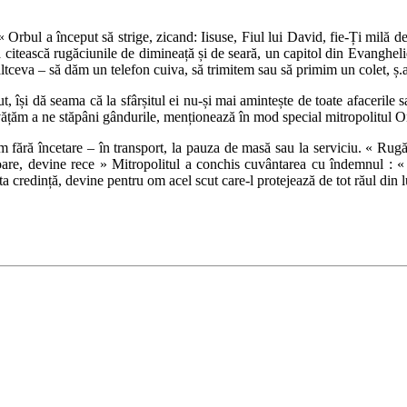
« Orbul a început să strige, zicand: Iisuse, Fiul lui David, fie-Ți milă d
 citească rugăciunile de dimineață și de seară, un capitol din Evanghelie 
tceva – să dăm un telefon cuiva, să trimitem sau să primim un colet, ș.
t, își dă seama că la sfârșitul ei nu-și mai amintește de toate afacerile
vățăm a ne stăpâni gândurile, menționează în mod special mitropolitul O
fără încetare – în transport, la pauza de masă sau la serviciu. « Rugăci
oare, devine rece » Mitropolitul a conchis cuvântarea cu îndemnul : « Î
a credință, devine pentru om acel scut care-l protejează de tot răul din 