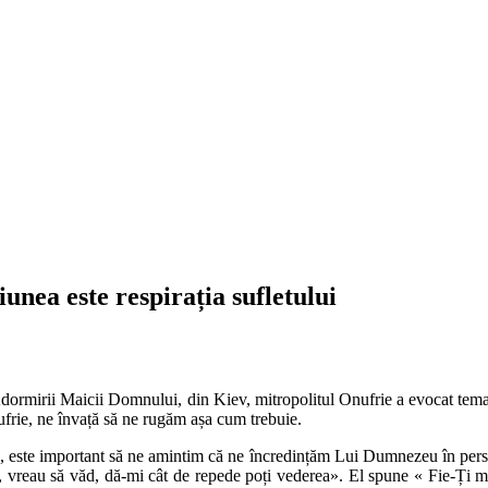
unea este respirația sufletului
Adormirii Maicii Domnului, din Kiev, mitropolitul Onufrie a evocat tema 
ufrie, ne învață să ne rugăm așa cum trebuie.
este important să ne amintim că ne încredințăm Lui Dumnezeu în persoan
 vreau să văd, dă-mi cât de repede poți vederea». El spune « Fie-Ți mi