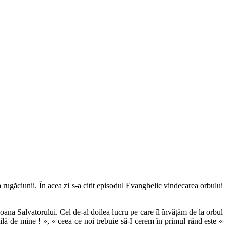
rugăciunii. În acea zi s-a citit episodul Evanghelic vindecarea orbului
a Salvatorului. Cel de-al doilea lucru pe care îl învățăm de la orbul
lă de mine ! », « ceea ce noi trebuie să-I cerem în primul rând este «