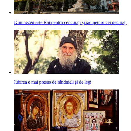
Dumnezeu este Rai pentru cei curați și iad pentru cei necurați
Iubirea e mai presus de rânduieli şi de legi