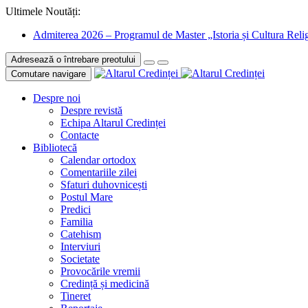
Ultimele Noutăți:
Admiterea 2026 – Programul de Master „Istoria și Cultura Relig
Adresează o întrebare preotului
Comutare navigare
Despre noi
Despre revistă
Echipa Altarul Credinței
Contacte
Bibliotecă
Calendar ortodox
Comentariile zilei
Sfaturi duhovnicești
Postul Mare
Predici
Familia
Catehism
Interviuri
Societate
Provocările vremii
Credință și medicină
Tineret