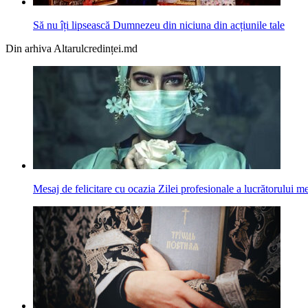
Să nu îți lipsească Dumnezeu din niciuna din acțiunile tale
Din arhiva Altarulcredinței.md
Mesaj de felicitare cu ocazia Zilei profesionale a lucrătorului m