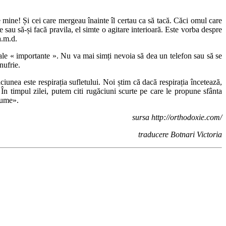
e mine! Și cei care mergeau înainte îl certau ca să tacă. Căci omul care
sau să-și facă pravila, el simte o agitare interioară. Este vorba despre
a.m.d.
 sale « importante ». Nu va mai simți nevoia să dea un telefon sau să se
nufrie.
unea este respirația sufletului. Noi știm că dacă respirația încetează,
n timpul zilei, putem citi rugăciuni scurte pe care le propune sfânta
lume».
sursa http://orthodoxie.com/
traducere Botnari Victoria