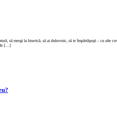
tură, să mergi la biserică, să ai duhovnic, să te împărtăşeşti – cu alte cuv
 de […]
eu?