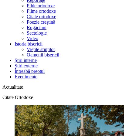
Reportaje
Pilde ortodoxe
Filme ortodoxe
Citate ortodoxe
Poezie creştină
Rugăciuni
Sectologie
Video
Istoria bisericii
Vieţile sfinţilor
Oamenii bisericii
Ştiri interne
Știri externe
Întreabă preotul
Evenimente
Actualitate
Citate Ortodoxe