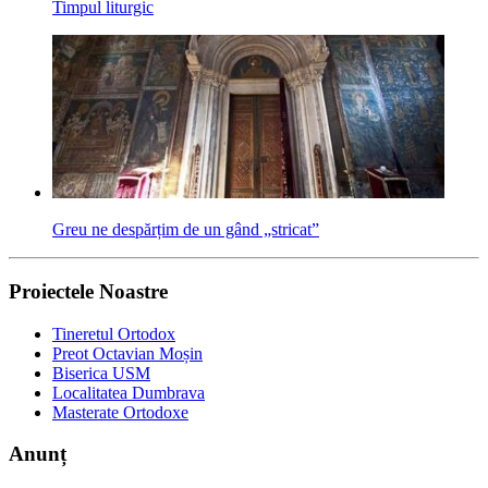
Timpul liturgic
Greu ne despărțim de un gând „stricat”
Proiectele Noastre
Tineretul Ortodox
Preot Octavian Moșin
Biserica USM
Localitatea Dumbrava
Masterate Ortodoxe
Anunț