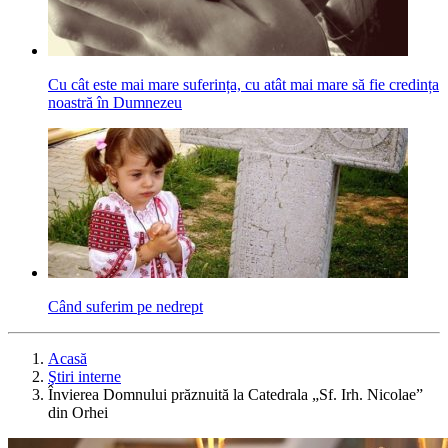
Cu cât este mai mare suferința, cu atât mai mare să fie credința
noastră în Dumnezeu
Când suferim pe nedrept
Acasă
Ştiri interne
Învierea Domnului prăznuită la Catedrala „Sf. Irh. Nicolae”
din Orhei