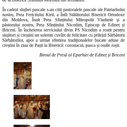
În cadrul slujbei pascale s-au citit pastoralele pascale ale Patriarhului
nostru, Prea Fericitului Kiril, a Întîi Stătătorului Bisericii Ortodoxe
din Moldova, Înalt Prea Sfințitului Mitropolit Vladimir și a
păstorului nostru, Prea Sfințitului Nicodim, Episcop de Edineț și
Briceni. În încheierea serviciului divin PS Nicodim a rostit pentru
slujitori și creștini un solemn cuvînt de felicitare cu prilejul Sărbătorii
Sărbătorilor, apoi a urmat sfintirea tradiționalelor bucate aduse de
creștini în ziua de Paști la Biserică: cozonacul, pasca și ouăle roșii.
Biroul de Presă al Eparhiei de Edineț și Briceni