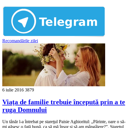
Recomandările zilei
6 iulie 2016
3879
Viaţa de familie trebuie începută prin a te
ruga Domnului
Un tânăr l-a întrebat pe stareţul Paisie Aghioritul: „Părinte, oare o să-
mi găsesc o fată bună, ca să mă însor şi să am mângâiere?”. Stareţul