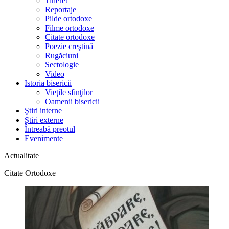
Tineret
Reportaje
Pilde ortodoxe
Filme ortodoxe
Citate ortodoxe
Poezie creştină
Rugăciuni
Sectologie
Video
Istoria bisericii
Vieţile sfinţilor
Oamenii bisericii
Ştiri interne
Știri externe
Întreabă preotul
Evenimente
Actualitate
Citate Ortodoxe