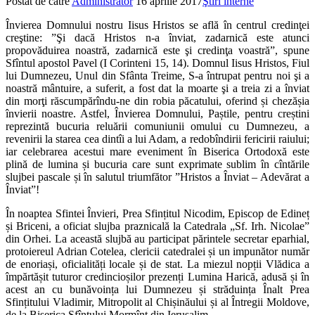
Postat de către
Administrator
16 aprilie 2017
Ştiri interne
Învierea Domnului nostru Iisus Hristos se află în centrul credinţei
creştine: ”Şi dacă Hristos n-a înviat, zadarnică este atunci
propovăduirea noastră, zadarnică este şi credinţa voastră”, spune
Sfîntul apostol Pavel (I Corinteni 15, 14). Domnul Iisus Hristos, Fiul
lui Dumnezeu, Unul din Sfânta Treime, S-a întrupat pentru noi şi a
noastră mântuire, a suferit, a fost dat la moarte şi a treia zi a înviat
din morţi răscumpărîndu-ne din robia păcatului, oferind și chezășia
învierii noastre. Astfel, Învierea Domnului, Paștile, pentru creștini
reprezintă bucuria reluării comuniunii omului cu Dumnezeu, a
revenirii la starea cea dintîi a lui Adam, a redobîndirii fericirii raiului;
iar celebrarea acestui mare eveniment în Biserica Ortodoxă este
plină de lumina și bucuria care sunt exprimate sublim în cîntările
slujbei pascale și în salutul triumfător ”Hristos a Înviat – Adevărat a
Înviat”!
În noaptea Sfintei Învieri, Prea Sfințitul Nicodim, Episcop de Edineț
și Briceni, a oficiat slujba praznicală la Catedrala „Sf. Irh. Nicolae”
din Orhei. La această slujbă au participat părintele secretar eparhial,
protoiereul Adrian Cotelea, clericii catedralei și un impunător număr
de enoriași, oficialități locale și de stat. La miezul nopții Vlădica a
împărtășit tuturor credincioșilor prezenți Lumina Harică, adusă și în
acest an cu bunăvoința lui Dumnezeu și străduința Înalt Prea
Sfințitului Vladimir, Mitropolit al Chișinăului și al Întregii Moldove,
de la Biserica Sfîntului Mormînt din Ierusalim.