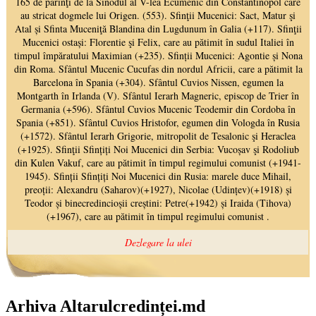
Arhiva Altarulcredinței.md