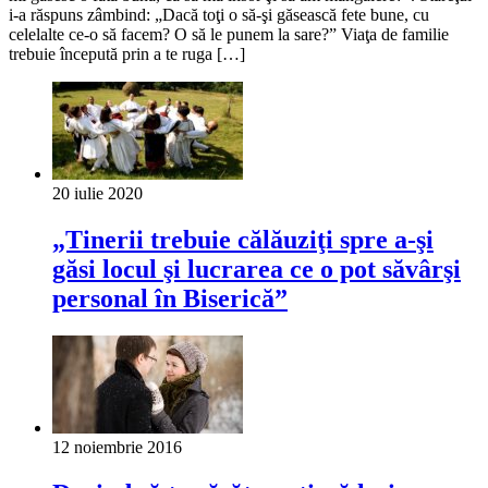
i-a răspuns zâmbind: „Dacă toţi o să-şi găsească fete bune, cu
celelalte ce-o să facem? O să le punem la sare?” Viaţa de familie
trebuie începută prin a te ruga […]
20 iulie 2020
„Tinerii trebuie călăuziţi spre a-şi
găsi locul şi lucrarea ce o pot săvârşi
personal în Biserică”
12 noiembrie 2016