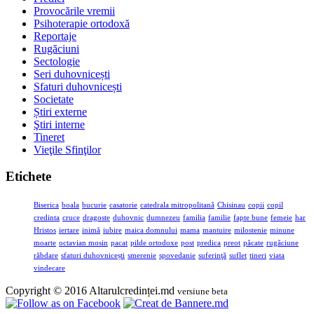
Provocările vremii
Psihoterapie ortodoxă
Reportaje
Rugăciuni
Sectologie
Seri duhovnicești
Sfaturi duhovnicești
Societate
Știri externe
Ştiri interne
Tineret
Vieţile Sfinţilor
Etichete
Biserica
boala
bucurie
casatorie
catedrala mitropolitană
Chisinau
copii
copil
credinta
cruce
dragoste
duhovnic
dumnezeu
familia
familie
fapte bune
femeie
har
Hristos
iertare
inimă
iubire
maica domnului
mama
mantuire
milostenie
minune
moarte
octavian mosin
pacat
pilde ortodoxe
post
predica
preot
păcate
rugăciune
răbdare
sfaturi duhovnicești
smerenie
spovedanie
suferinţă
suflet
tineri
viata
vindecare
Copyright © 2016 Altarulcredinței.md
versiune beta