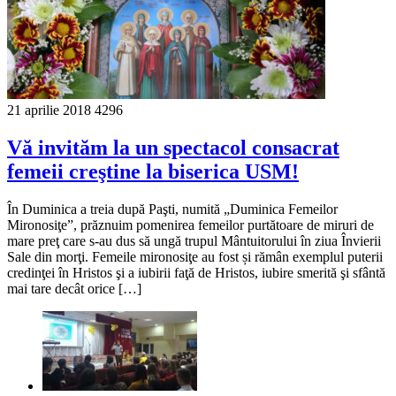
21 aprilie 2018
4296
Vă invităm la un spectacol consacrat
femeii creştine la biserica USM!
În Duminica a treia după Paşti, numită „Duminica Femeilor
Mironosiţe”, prăznuim pomenirea femeilor purtătoare de miruri de
mare preţ care s-au dus să ungă trupul Mântuitorului în ziua Învierii
Sale din morţi. Femeile mironosiţe au fost și rămân exemplul puterii
credinţei în Hristos şi a iubirii faţă de Hristos, iubire smerită şi sfântă
mai tare decât orice […]