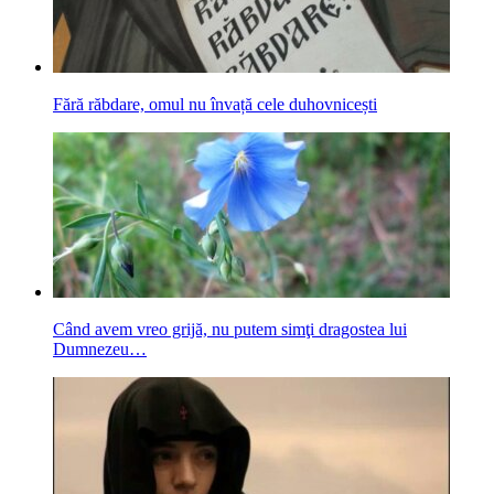
Fără răbdare, omul nu învață cele duhovnicești
Când avem vreo grijă, nu putem simţi dragostea lui
Dumnezeu…