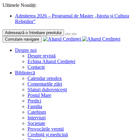
Ultimele Noutăți:
Admiterea 2026 – Programul de Master „Istoria și Cultura
Religiilor”
Adresează o întrebare preotului
Comutare navigare
Despre noi
Despre revistă
Echipa Altarul Credinței
Contacte
Bibliotecă
Calendar ortodox
Comentariile zilei
Sfaturi duhovnicești
Postul Mare
Predici
Familia
Catehism
Interviuri
Societate
Provocările vremii
Credință și medicină