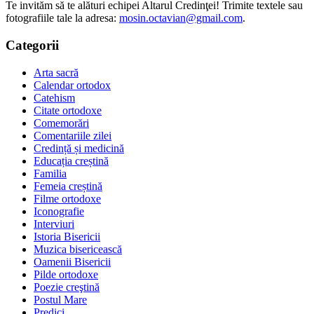
Te invităm să te alături echipei Altarul Credinţei! Trimite textele sau
fotografiile tale la adresa:
mosin.octavian@gmail.com
.
Categorii
Arta sacră
Calendar ortodox
Catehism
Citate ortodoxe
Comemorări
Comentariile zilei
Credință și medicină
Educația creștină
Familia
Femeia creștină
Filme ortodoxe
Iconografie
Interviuri
Istoria Bisericii
Muzica bisericească
Oamenii Bisericii
Pilde ortodoxe
Poezie creştină
Postul Mare
Predici