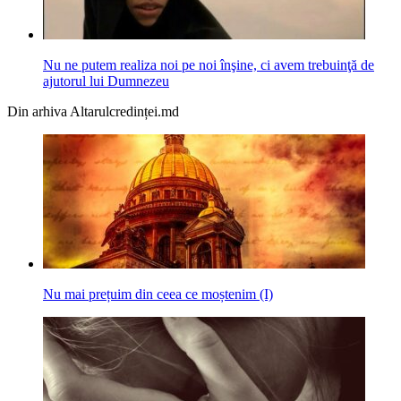
Nu ne putem realiza noi pe noi înşine, ci avem trebuinţă de
ajutorul lui Dumnezeu
Din arhiva Altarulcredinței.md
Nu mai prețuim din ceea ce moștenim (I)