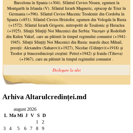
Arhiva Altarulcredinței.md
august 2026
L
Ma
Mi
J
V
S
D
1
2
3
4
5
6
7
8
9