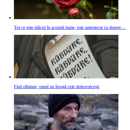
Tot ce este plăcut în această lume, este amestecat cu durere…
Fără răbdare, omul nu învață cele duhovnicești