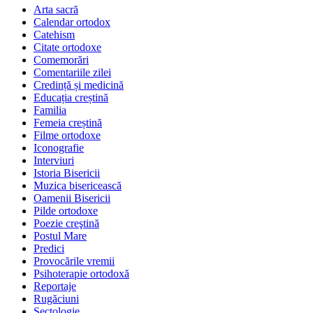
Arta sacră
Calendar ortodox
Catehism
Citate ortodoxe
Comemorări
Comentariile zilei
Credință și medicină
Educația creștină
Familia
Femeia creștină
Filme ortodoxe
Iconografie
Interviuri
Istoria Bisericii
Muzica bisericească
Oamenii Bisericii
Pilde ortodoxe
Poezie creştină
Postul Mare
Predici
Provocările vremii
Psihoterapie ortodoxă
Reportaje
Rugăciuni
Sectologie