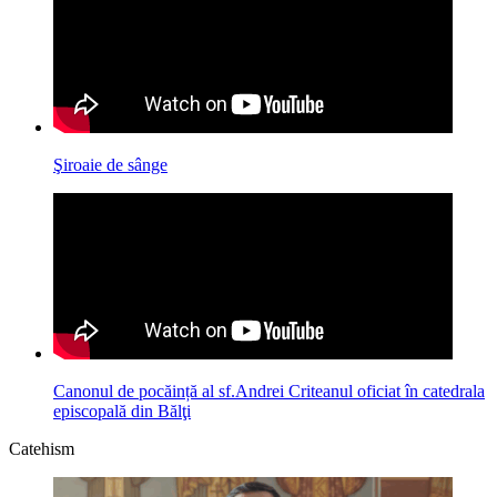
Şiroaie de sânge
Canonul de pocăință al sf.Andrei Criteanul oficiat în catedrala
episcopală din Bălţi
Catehism