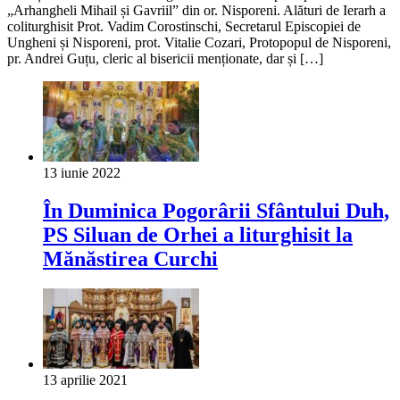
„Arhangheli Mihail și Gavriil” din or. Nisporeni. Alături de Ierarh a
coliturghisit Prot. Vadim Corostinschi, Secretarul Episcopiei de
Ungheni și Nisporeni, prot. Vitalie Cozari, Protopopul de Nisporeni,
pr. Andrei Guțu, cleric al bisericii menționate, dar și […]
13 iunie 2022
În Duminica Pogorârii Sfântului Duh,
PS Siluan de Orhei a liturghisit la
Mănăstirea Curchi
13 aprilie 2021