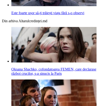
Este foarte ușor să-ți trăiești viața fără s-o observi
Din arhiva Altarulcredinței.md
Oksana Shachko, cofondatoarea FEMEN, care declarase
război crucilor, s-a sinucis la Paris