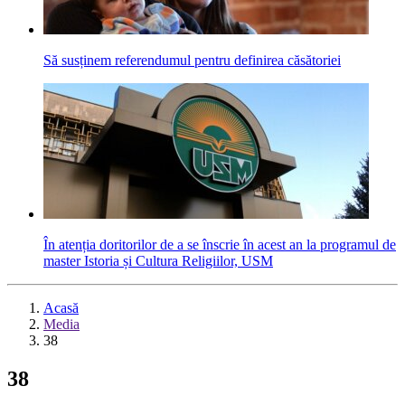
Să susținem referendumul pentru definirea căsătoriei
În atenția doritorilor de a se înscrie în acest an la programul de
master Istoria și Cultura Religiilor, USM
Acasă
Media
38
38