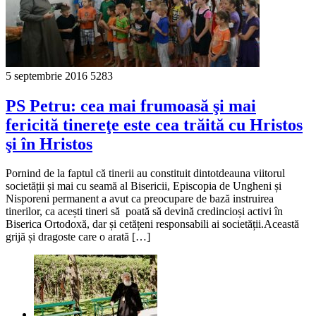
5 septembrie 2016
5283
PS Petru: cea mai frumoasă şi mai
fericită tinereţe este cea trăită cu Hristos
şi în Hristos
Pornind de la faptul că tinerii au constituit dintotdeauna viitorul
societății și mai cu seamă al Bisericii, Episcopia de Ungheni și
Nisporeni permanent a avut ca preocupare de bază instruirea
tinerilor, ca acești tineri să poată să devină credincioși activi în
Biserica Ortodoxă, dar și cetățeni responsabili ai societății.Această
grijă și dragoste care o arată […]