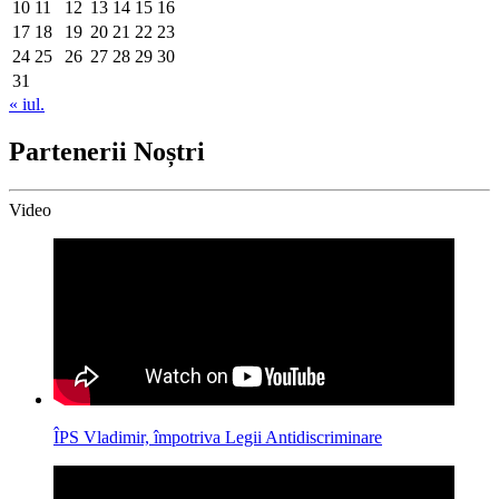
10
11
12
13
14
15
16
17
18
19
20
21
22
23
24
25
26
27
28
29
30
31
« iul.
Partenerii Noștri
Video
ÎPS Vladimir, împotriva Legii Antidiscriminare