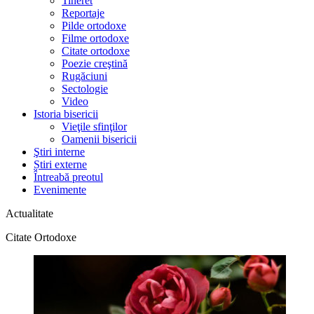
Tineret
Reportaje
Pilde ortodoxe
Filme ortodoxe
Citate ortodoxe
Poezie creştină
Rugăciuni
Sectologie
Video
Istoria bisericii
Vieţile sfinţilor
Oamenii bisericii
Ştiri interne
Știri externe
Întreabă preotul
Evenimente
Actualitate
Citate Ortodoxe