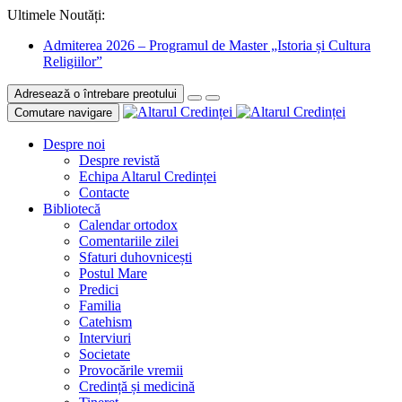
Ultimele Noutăți:
Admiterea 2026 – Programul de Master „Istoria și Cultura
Religiilor”
Adresează o întrebare preotului
Comutare navigare
Despre noi
Despre revistă
Echipa Altarul Credinței
Contacte
Bibliotecă
Calendar ortodox
Comentariile zilei
Sfaturi duhovnicești
Postul Mare
Predici
Familia
Catehism
Interviuri
Societate
Provocările vremii
Credință și medicină