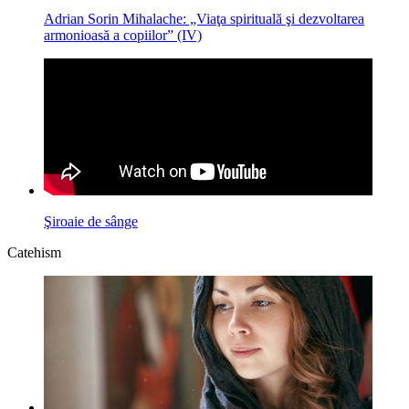
Adrian Sorin Mihalache: „Viaţa spirituală şi dezvoltarea
armonioasă a copiilor” (IV)
Şiroaie de sânge
Catehism