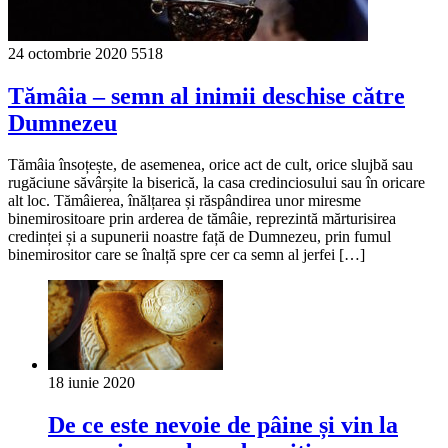
24 octombrie 2020
5518
Tămâia – semn al inimii deschise către
Dumnezeu
Tămâia însoțește, de asemenea, orice act de cult, orice slujbă sau
rugăciune săvârșite la biserică, la casa credinciosului sau în oricare
alt loc. Tămâierea, înălțarea și răspândirea unor miresme
binemirositoare prin arderea de tămâie, reprezintă mărturisirea
credinței și a supunerii noastre față de Dumnezeu, prin fumul
binemirositor care se înalță spre cer ca semn al jerfei […]
18 iunie 2020
De ce este nevoie de pâine și vin la