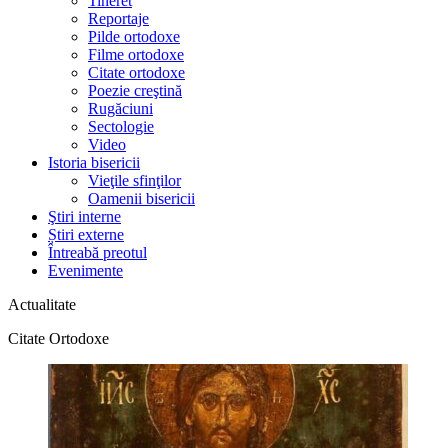
Tineret
Reportaje
Pilde ortodoxe
Filme ortodoxe
Citate ortodoxe
Poezie creştină
Rugăciuni
Sectologie
Video
Istoria bisericii
Vieţile sfinţilor
Oamenii bisericii
Ştiri interne
Știri externe
Întreabă preotul
Evenimente
Actualitate
Citate Ortodoxe