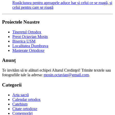
Rugăciunea pentru aproapele aduce har şi celui ce se roagă, şi
celui pentru care se roagă
Proiectele Noastre
Tineretul Ortodox
Preot Octavian Moșin
Biserica USM
Localitatea Dumbrava
Masterate Ortodoxe
Anunț
Te invităm să te alături echipei Altarul Credinţei! Trimite textele sau
fotografiile tale la adresa:
mosin.octavian@gmail.com
.
Categorii
Arta sacră
Calendar ortodox
Catehism
Citate ortodoxe
Comemorări