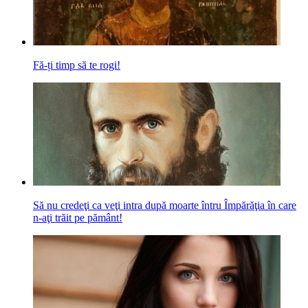
Fă-ți timp să te rogi!
Să nu credeţi ca veţi intra după moarte întru Împărăţia în care
n-aţi trăit pe pă­mânt!