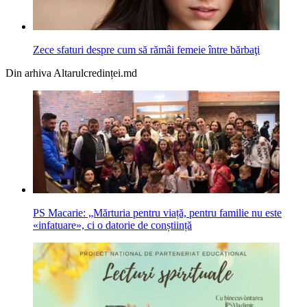
Zece sfaturi despre cum să rămâi femeie între bărbaţi
Din arhiva Altarulcredinței.md
PS Macarie: „Mărturia pentru viață, pentru familie nu este
«infatuare», ci o datorie de conștiință