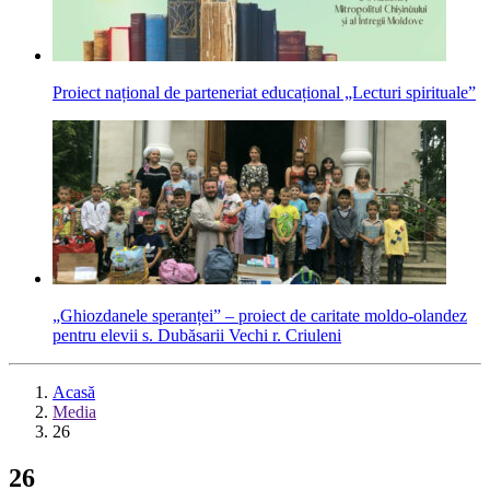
Proiect național de parteneriat educațional „Lecturi spirituale”
„Ghiozdanele speranței” – proiect de caritate moldo-olandez
pentru elevii s. Dubăsarii Vechi r. Criuleni
Acasă
Media
26
26