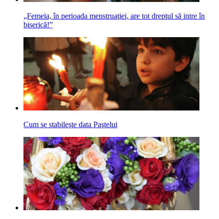
„Femeia, în perioada menstruaţiei, are tot dreptul să intre în
biserică!”
Cum se stabileşte data Paştelui