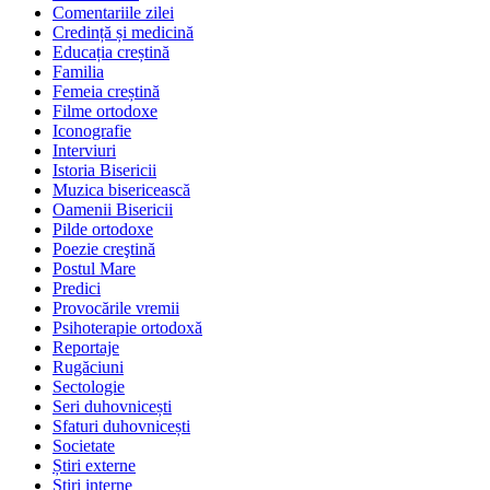
Comentariile zilei
Credință și medicină
Educația creștină
Familia
Femeia creștină
Filme ortodoxe
Iconografie
Interviuri
Istoria Bisericii
Muzica bisericească
Oamenii Bisericii
Pilde ortodoxe
Poezie creştină
Postul Mare
Predici
Provocările vremii
Psihoterapie ortodoxă
Reportaje
Rugăciuni
Sectologie
Seri duhovnicești
Sfaturi duhovnicești
Societate
Știri externe
Ştiri interne