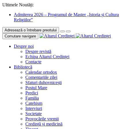
Ultimele Noutăți:
Admiterea 2026 – Programul de Master „Istoria și Cultura
Religiilor”
Adresează o întrebare preotului
Comutare navigare
Despre noi
Despre revistă
Echipa Altarul Credinței
Contacte
Bibliotecă
Calendar ortodox
Comentariile zilei
Sfaturi duhovnicești
Postul Mare
Predici
Familia
Catehism
Interviuri
Societate
Provocările vremii
Credință și medicină