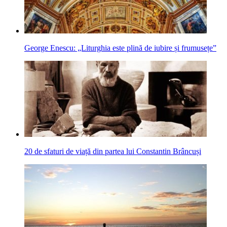
George Enescu: „Liturghia este plină de iubire și frumusețe”
20 de sfaturi de viață din partea lui Constantin Brâncuși