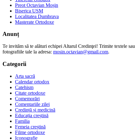
Preot Octavian Moșin
Biserica USM
Localitatea Dumbrava
Masterate Ortodoxe
Anunț
Te invităm să te alături echipei Altarul Credinţei! Trimite textele sau
fotografiile tale la adresa:
mosin.octavian@gmail.com
.
Categorii
Arta sacră
Calendar ortodox
Catehism
Citate ortodoxe
Comemorări
Comentariile zilei
Credință și medicină
Educația creștină
Familia
Femeia creștină
Filme ortodoxe
Iconografie