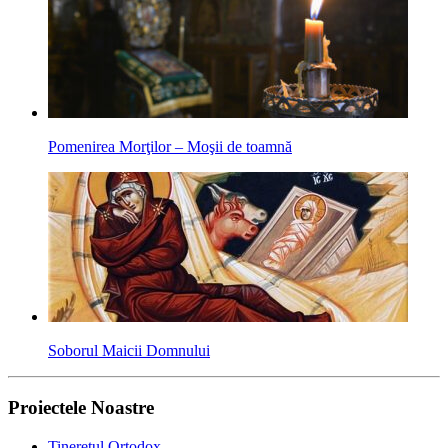
Pomenirea Morţilor – Moşii de toamnă
Soborul Maicii Domnului
Proiectele Noastre
Tineretul Ortodox