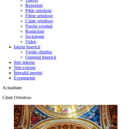
Tineret
Reportaje
Pilde ortodoxe
Filme ortodoxe
Citate ortodoxe
Poezie creştină
Rugăciuni
Sectologie
Video
Istoria bisericii
Vieţile sfinţilor
Oamenii bisericii
Ştiri interne
Știri externe
Întreabă preotul
Evenimente
Actualitate
Citate Ortodoxe