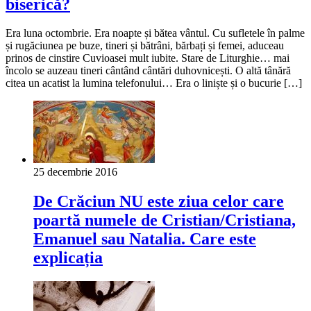
biserică?
Era luna octombrie. Era noapte și bătea vântul. Cu sufletele în palme
și rugăciunea pe buze, tineri și bătrâni, bărbați și femei, aduceau
prinos de cinstire Cuvioasei mult iubite. Stare de Liturghie… mai
încolo se auzeau tineri cântând cântări duhovnicești. O altă tânără
citea un acatist la lumina telefonului… Era o liniște și o bucurie […]
25 decembrie 2016
De Crăciun NU este ziua celor care
poartă numele de Cristian/Cristiana,
Emanuel sau Natalia. Care este
explicația