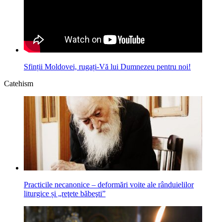
Sfinții Moldovei, rugați-Vă lui Dumnezeu pentru noi!
Catehism
Practicile necanonice – deformări voite ale rânduielilor
liturgice și „reţete băbeşti”