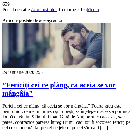
659
Postat de către
Administrator
15 martie 2016
Media
Articole postate de același autor
29 ianuarie 2020
255
”Fericiţi cei ce plâng, că aceia se vor
mângâia”
Fericiţi cei ce plâng, că aceia se vor mângâia.” Foarte greu este
pentru noi, oamenii lumeşti şi trupeşti, să înţelegem această poruncă.
După cuvântul Sfântului Ioan Gură de Aur, porunca aceasta, s-ar
părea, contrazice părerea întregii lumi, căci toţi îi socotesc fericiţi pe
cei ce se bucură, iar pe cei ce jelesc, pe cei sărmani […]