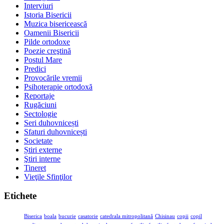
Interviuri
Istoria Bisericii
Muzica bisericească
Oamenii Bisericii
Pilde ortodoxe
Poezie creştină
Postul Mare
Predici
Provocările vremii
Psihoterapie ortodoxă
Reportaje
Rugăciuni
Sectologie
Seri duhovnicești
Sfaturi duhovnicești
Societate
Știri externe
Ştiri interne
Tineret
Vieţile Sfinţilor
Etichete
Biserica
boala
bucurie
casatorie
catedrala mitropolitană
Chisinau
copii
copil