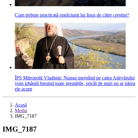
Cum trebuie practicată rugăciunii lui Iisus de către creştini?
ÎPS Mitropolit Vladimir: Numai mergând pe calea Adevărului
vom izbândi biruind toate greutățile, oricât de mari nu ar părea
ele acum
Acasă
Media
IMG_7187
IMG_7187