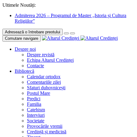
Ultimele Noutăți:
Admiterea 2026 – Programul de Master „Istoria și Cultura
Religiilor”
Adresează o întrebare preotului
Comutare navigare
Despre noi
Despre revistă
Echipa Altarul Credinței
Contacte
Bibliotecă
Calendar ortodox
Comentariile zilei
Sfaturi duhovnicești
Postul Mare
Predici
Familia
Catehism
Interviuri
Societate
Provocările vremii
Credință și medicină